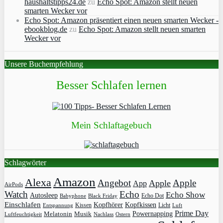
haushaltstipps24.de
zu
Echo Spot: Amazon stellt neuen
smarten Wecker vor
Echo Spot: Amazon präsentiert einen neuen smarten Wecker -
ebookblog.de
zu
Echo Spot: Amazon stellt neuen smarten
Wecker vor
Unsere Buchempfehlung
Besser Schlafen lernen
Mein Schlaftagebuch
Schlagwörter
Amazon
Alexa
Angebot
Apple
Apple
App
AirPods
Watch
Echo
Echo Show
Autosleep
Echo Dot
Babyphone
Black Friday
Einschlafen
Kopfhörer
Kopfkissen
Kissen
Licht
Entspannung
Luft
Prime Day
Powernapping
Melatonin
Musik
Luftfeuchtigkeit
Nachlass
Ostern