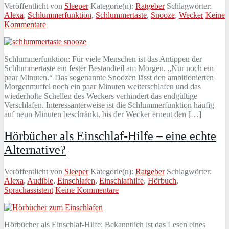
Veröffentlicht von
Sleeper
Kategorie(n):
Ratgeber
Schlagwörter:
Alexa
,
Schlummerfunktion
,
Schlummertaste
,
Snooze
,
Wecker
Keine
Kommentare
Schlummerfunktion: Für viele Menschen ist das Antippen der
Schlummertaste ein fester Bestandteil am Morgen. „Nur noch ein
paar Minuten.“ Das sogenannte Snoozen lässt den ambitionierten
Morgenmuffel noch ein paar Minuten weiterschlafen und das
wiederholte Schellen des Weckers verhindert das endgültige
Verschlafen. Interessanterweise ist die Schlummerfunktion häufig
auf neun Minuten beschränkt, bis der Wecker erneut den […]
Hörbücher als Einschlaf-Hilfe – eine echte
Alternative?
Veröffentlicht von
Sleeper
Kategorie(n):
Ratgeber
Schlagwörter:
Alexa
,
Audible
,
Einschlafen
,
Einschlafhilfe
,
Hörbuch
,
Sprachassistent
Keine Kommentare
Hörbücher als Einschlaf-Hilfe: Bekanntlich ist das Lesen eines