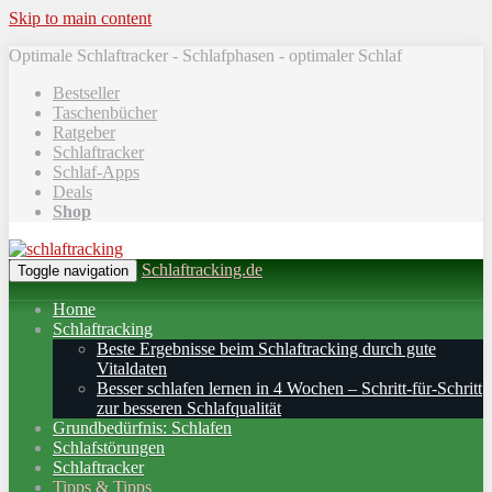
Skip to main content
Optimale Schlaftracker - Schlafphasen - optimaler Schlaf
Bestseller
Taschenbücher
Ratgeber
Schlaftracker
Schlaf-Apps
Deals
Shop
Schlaftracking.de
Toggle navigation
Home
Schlaftracking
Beste Ergebnisse beim Schlaftracking durch gute
Vitaldaten
Besser schlafen lernen in 4 Wochen – Schritt‑für‑Schritt
zur besseren Schlafqualität
Grundbedürfnis: Schlafen
Schlafstörungen
Schlaftracker
Tipps & Tipps