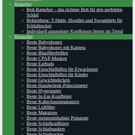
Ratgeber
Bett-Ratgeber – das richtige Bett für den perfekten
Schlaf
Bekleidung: T-Shirts, Hoodies und Sweatshirts für
Schlaftracker
Individuell anpassbare Kopfkissen liegen im Trend
Bestseller
Beste Babyphones
Beste Babyphones mit Kamera
Beste Blaufilterbrillen
Beste CPAP-Masken
Beste Earbuds
Beste Einschlafhilfen für Erwachsene
Beste Einschlafhilfen für Kinder
Beste Gewichtsdecken
Beste Handgelenk-Pulsoximeter
Beste Hygrometer
Beste In-Ear-Kopfhörer
Beste Kaltschaummatratzen
Beste Luftfilter
Beste Matratzen
Beste melatoninhaltige Präparate
Beste Schlafkopfhörer
Beste Schlafmasken
Beste Schlaftracker