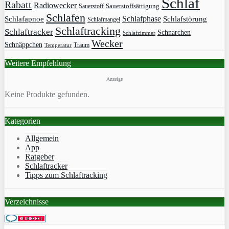
Schlaf
Rabatt
Radiowecker
Sauerstoff
Sauerstoffsättigung
Schlafen
Schlafphase
Schlafapnoe
Schlafstörung
Schlafmangel
Schlaftracking
Schlaftracker
Schnarchen
Schlafzimmer
Wecker
Schnäppchen
Traum
Temperatur
Weitere Empfehlung
Anzeige
Keine Produkte gefunden.
Kategorien
Allgemein
App
Ratgeber
Schlaftracker
Tipps zum Schlaftracking
Verzeichnisse