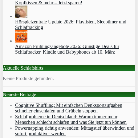
Kopfkissen & mehr – Jetzt sparen!
Hörspielzentrale Update 2026: Playlisten, Sleeptimer und
Schlaftracking
Amazon Frühlingsangebote 2026: Günstige Deals für
Schlaftracker, Kindle und Babyphones ab 10. März
Aktuelle Schlafshirts
Keine Produkte gefunden.
Neueste Beiträge
Cognitive Shuffling: Mit einfachen Denksportaufgaben
schneller einschlafen und Grübeln stoppen
Schlafprobleme in Deutschland: Warum immer mehr
Menschen schlecht schlafen und was Sie jetzt tun können
Powernapping richtig anwenden: Mittagstief überwinden und
sofort produktiver werden