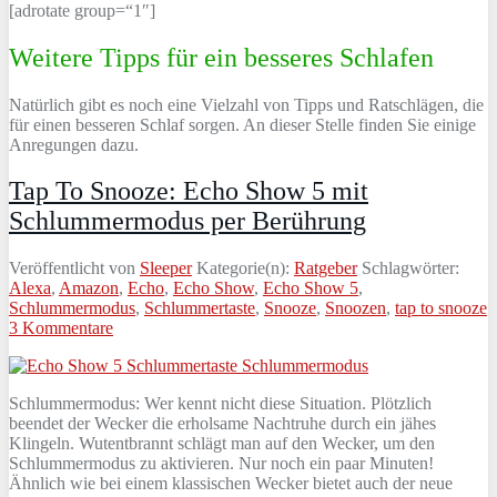
[adrotate group=“1″]
Weitere Tipps für ein besseres Schlafen
Natürlich gibt es noch eine Vielzahl von Tipps und Ratschlägen, die
für einen besseren Schlaf sorgen. An dieser Stelle finden Sie einige
Anregungen dazu.
Tap To Snooze: Echo Show 5 mit
Schlummermodus per Berührung
Veröffentlicht von
Sleeper
Kategorie(n):
Ratgeber
Schlagwörter:
Alexa
,
Amazon
,
Echo
,
Echo Show
,
Echo Show 5
,
Schlummermodus
,
Schlummertaste
,
Snooze
,
Snoozen
,
tap to snooze
3 Kommentare
Schlummermodus: Wer kennt nicht diese Situation. Plötzlich
beendet der Wecker die erholsame Nachtruhe durch ein jähes
Klingeln. Wutentbrannt schlägt man auf den Wecker, um den
Schlummermodus zu aktivieren. Nur noch ein paar Minuten!
Ähnlich wie bei einem klassischen Wecker bietet auch der neue