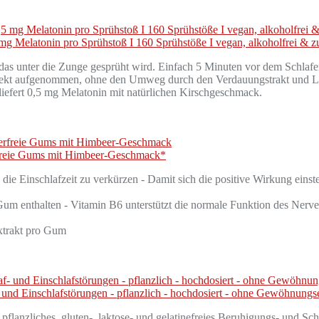
mg Melatonin pro Sprühstoß I 160 Sprühstöße I vegan, alkoholfrei & z
 das unter die Zunge gesprüht wird. Einfach 5 Minuten vor dem Schla
rekt aufgenommen, ohne den Umweg durch den Verdauungstrakt und Leb
iefert 0,5 mg Melatonin mit natürlichen Kirschgeschmack.
freie Gums mit Himbeer-Geschmack*
schlafzeit zu verkürzen - Damit sich die positive Wirkung einstel
enthalten - Vitamin B6 unterstützt die normale Funktion des Nerven
rakt pro Gum
f- und Einschlafstörungen - pflanzlich - hochdosiert - ohne Gewöhnungs
liches, gluten-, laktose- und gelatinefreies Beruhigungs- und Schla