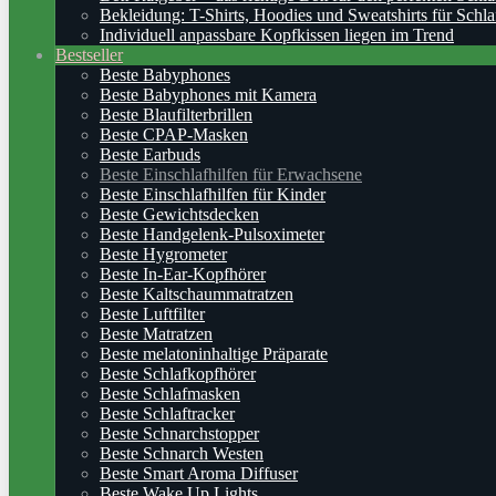
Bekleidung: T-Shirts, Hoodies und Sweatshirts für Schla
Individuell anpassbare Kopfkissen liegen im Trend
Bestseller
Beste Babyphones
Beste Babyphones mit Kamera
Beste Blaufilterbrillen
Beste CPAP-Masken
Beste Earbuds
Beste Einschlafhilfen für Erwachsene
Beste Einschlafhilfen für Kinder
Beste Gewichtsdecken
Beste Handgelenk-Pulsoximeter
Beste Hygrometer
Beste In-Ear-Kopfhörer
Beste Kaltschaummatratzen
Beste Luftfilter
Beste Matratzen
Beste melatoninhaltige Präparate
Beste Schlafkopfhörer
Beste Schlafmasken
Beste Schlaftracker
Beste Schnarchstopper
Beste Schnarch Westen
Beste Smart Aroma Diffuser
Beste Wake Up Lights