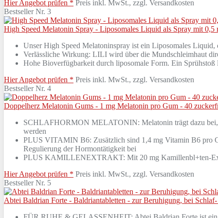
Hier Angebot prüfen *
Preis inkl. MwSt., zzgl. Versandkosten
Bestseller Nr. 3
High Speed Melatonin Spray - Liposomales Liquid als Spray mit 0,5 
Unser High Speed Melatoninspray ist ein Liposomales Liquid,
Verlässliche Wirkung: LILI wird über die Mundschleimhaut di
Hohe Bioverfügbarkeit durch liposomale Form. Ein Sprühstoß l
Hier Angebot prüfen *
Preis inkl. MwSt., zzgl. Versandkosten
Bestseller Nr. 4
Doppelherz Melatonin Gums - 1 mg Melatonin pro Gum - 40 zucker
SCHLAFHORMON MELATONIN: Melatonin trägt dazu bei, die Ein
werden
PLUS VITAMIN B6: Zusätzlich sind 1,4 mg Vitamin B6 pro Gum 
Regulierung der Hormontätigkeit bei
PLUS KAMILLENEXTRAKT: Mit 20 mg Kamillenbl+ten-Ext
Hier Angebot prüfen *
Preis inkl. MwSt., zzgl. Versandkosten
Bestseller Nr. 5
Abtei Baldrian Forte - Baldriantabletten - zur Beruhigung, bei Schla
FÜR RUHE & GELASSENHEIT: Abtei Baldrian Forte ist ein pflanz