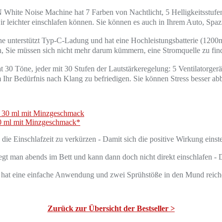
oise Machine hat 7 Farben von Nachtlicht, 5 Helligkeitsstufen ein
r leichter einschlafen können. Sie können es auch in Ihrem Auto, Spaz
rstützt Typ-C-Ladung und hat eine Hochleistungsbatterie (1200mAh
, Sie müssen sich nicht mehr darum kümmern, eine Stromquelle zu fin
e, jeder mit 30 Stufen der Lautstärkeregelung: 5 Ventilatorgeräus
r Bedürfnis nach Klang zu befriedigen. Sie können Stress besser abba
30 ml mit Minzgeschmack*
schlafzeit zu verkürzen - Damit sich die positive Wirkung einstel
an abends im Bett und kann dann doch nicht direkt einschlafen - D
 eine einfache Anwendung und zwei Sprühstöße in den Mund reich
Zurück zur Übersicht der Bestseller >