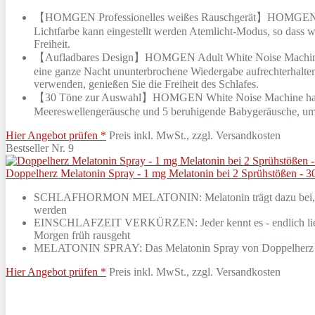
【HOMGEN Professionelles weißes Rauschgerät】HOMGEN White N
Lichtfarbe kann eingestellt werden Atemlicht-Modus, so dass wi
Freiheit.
【Aufladbares Design】HOMGEN Adult White Noise Machine unte
eine ganze Nacht ununterbrochene Wiedergabe aufrechterhalten
verwenden, genießen Sie die Freiheit des Schlafes.
【30 Töne zur Auswahl】HOMGEN White Noise Machine hat 30 Tön
Meereswellengeräusche und 5 beruhigende Babygeräusche, um Ih
Hier Angebot prüfen *
Preis inkl. MwSt., zzgl. Versandkosten
Bestseller Nr. 9
Doppelherz Melatonin Spray - 1 mg Melatonin bei 2 Sprühstößen - 
SCHLAFHORMON MELATONIN: Melatonin trägt dazu bei, die Ein
werden
EINSCHLAFZEIT VERKÜRZEN: Jeder kennt es - endlich liegt m
Morgen früh rausgeht
MELATONIN SPRAY: Das Melatonin Spray von Doppelherz hat
Hier Angebot prüfen *
Preis inkl. MwSt., zzgl. Versandkosten