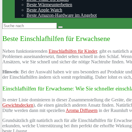
Beste Wärmeunterbetten
Beste Apple Watch
Beste Amazon-Hardware im Angebot
Beste Einschlafhilfen für Erwachsene
Neben funktionierenden
Einschlafhilfen für Kinder
, gibt es natürli
Problemen auseinandersetzt, findet selten schnell in den Schlaf. Wenn
Ansätzen, wie Sie schnell und sicher die nötige Nachtruhe finden. Wi
Hinweis
: Bei der Auswahl haben wir uns besonders auf Produkte und 
der Einschlafhilfen ändern sich somit regelmäßig. Daher lohnt es sich,
Einschlafhilfen für Erwachsene: Wie Sie schneller einschl
In erster Linie dominieren in dieser Zusammenstellung die Geräte, di
Gewichtsdecken
), die einen gänzlich anderen Ansatz finden. Natürli
Düfte werden dann mit speziellen
Aroma Diffusern
in der Raumluft ve
Grundsätzlich gilt natürlich auch für alle Einschlafhilfen für Erwach
erkunden, welche Unterstützung bei ihm perfekt die erhoffte Wirkung z
beste Lösung.