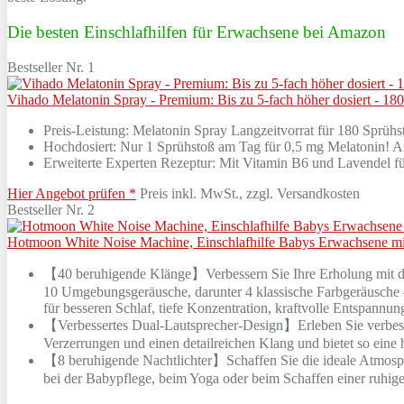
Die besten Einschlafhilfen für Erwachsene bei Amazon
Bestseller Nr. 1
Vihado Melatonin Spray - Premium: Bis zu 5-fach höher dosiert - 18
Preis-Leistung: Melatonin Spray Langzeitvorrat für 180 Sprühstö
Hochdosiert: Nur 1 Sprühstoß am Tag für 0,5 mg Melatonin! And
Erweiterte Experten Rezeptur: Mit Vitamin B6 und Lavendel f
Hier Angebot prüfen *
Preis inkl. MwSt., zzgl. Versandkosten
Bestseller Nr. 2
Hotmoon White Noise Machine, Einschlafhilfe Babys Erwachsene mi
【40 beruhigende Klänge】Verbessern Sie Ihre Erholung mit de
10 Umgebungsgeräusche, darunter 4 klassische Farbgeräusche –
für besseren Schlaf, tiefe Konzentration, kraftvolle Entspannung
【Verbessertes Dual-Lautsprecher-Design】Erleben Sie verbesser
Verzerrungen und einen detailreichen Klang und bietet so ein
【8 beruhigende Nachtlichter】Schaffen Sie die ideale Atmosph
bei der Babypflege, beim Yoga oder beim Schaffen einer ruhi