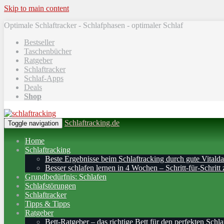
Skip to main content
Optimale Schlaftracker - Schlafphasen - optimaler Schlaf
Bestseller
Taschenbücher
Ratgeber
Schlaftracker
Schlaf-Apps
Deals
Shop
Schlaftracking.de
Toggle navigation
Home
Schlaftracking
Beste Ergebnisse beim Schlaftracking durch gute Vitalda
Besser schlafen lernen in 4 Wochen – Schritt‑für‑Schritt 
Grundbedürfnis: Schlafen
Schlafstörungen
Schlaftracker
Tipps & Tipps
Ratgeber
Bett-Ratgeber – das richtige Bett für den perfekten Schla