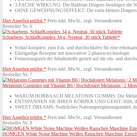
3-FACHE WIRKUNG: Die Baldrian Dragees beruhigen die Nerv
OHNE GEWÖHNUNGSEFFEKT: Die extra kleinen Dragees lassen 
Hier Angebot prüfen *
Preis inkl. MwSt., zzgl. Versandkosten
Bestseller Nr. 6
Schaebens, SchlafKomplex 34 g, Neutral, 30 stück Tablette*
Schlaf-komplex: zum Ein- und durchschlafen für eine erholsa
Einzigartige Rezeptur mit innovativer 2-phasen-technologie
Freisetzungszeit der Inhaltsstoffe gezielt auf die ein- und durc
Hier Angebot prüfen *
Preis inkl. MwSt., zzgl. Versandkosten
Bestseller Nr. 7
Melatonin Gummies mit Vitamin B6 | Hochdosiert Melatonin | 2 Mon
WARUM HORBAACH MELATONIN GUMMIS: Die Melatonin-Gum
ENTSPANNEN SIE IHREN KÖRPER UND GEIST: Hilft, das Jet
SWEET DREAMS: Natürliches Nahrungsergänzungsmittel, das hi
Hier Angebot prüfen *
Preis inkl. MwSt., zzgl. Versandkosten
Bestseller Nr. 8
HOMGEN White Noise Machine Weißes Rauschen Maschine Einschlafh