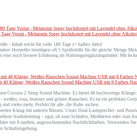
0 Tage Vorrat - Melatonin Spray hochdosiert mit Lavendel ohne Alkohol
ße - Inhalt reicht für volle 180 Tage (= halbes Jahr)!
ere Hersteller benötigen oft 5 Sprühstöße für die gleiche Menge Melato
ür eine noch bessere Erfahrung als Nahrungsergänzungsmittel. Mit le
t 40 Klänge, Weißes Rauschen Sound Machine USB mit 8 Farben Nach
m Cocoon 2 Sleep Sound Machine. Es bietet 40 hochwertige Klänge: 
 weißes, rosa, braunes und grünes Rauschen. Es ist ein perfektes Ger
 und vieles mehr. Perfekt für alle, die Ruhe suchen.
ten Klang mit satteren Bässen. Unser Dual-Lautsprecher- und Passivra
e höhere Audioleistung – egal, ob zum Schlafen, Meditieren oder zum 
äre mit 8 sanften, augenschonenden Nachtlichtfarben. Verwenden Sie T
gen Schlafumgebung.