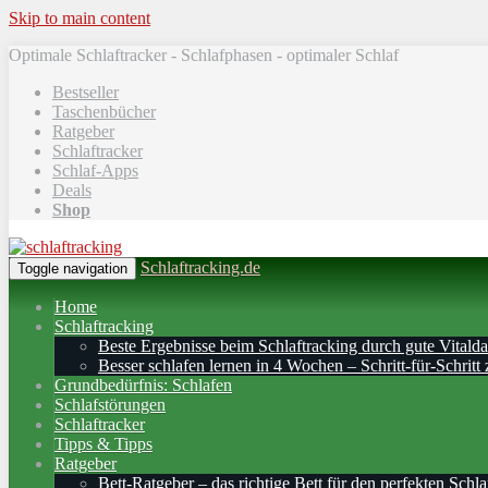
Skip to main content
Optimale Schlaftracker - Schlafphasen - optimaler Schlaf
Bestseller
Taschenbücher
Ratgeber
Schlaftracker
Schlaf-Apps
Deals
Shop
Schlaftracking.de
Toggle navigation
Home
Schlaftracking
Beste Ergebnisse beim Schlaftracking durch gute Vitalda
Besser schlafen lernen in 4 Wochen – Schritt‑für‑Schritt 
Grundbedürfnis: Schlafen
Schlafstörungen
Schlaftracker
Tipps & Tipps
Ratgeber
Bett-Ratgeber – das richtige Bett für den perfekten Schla