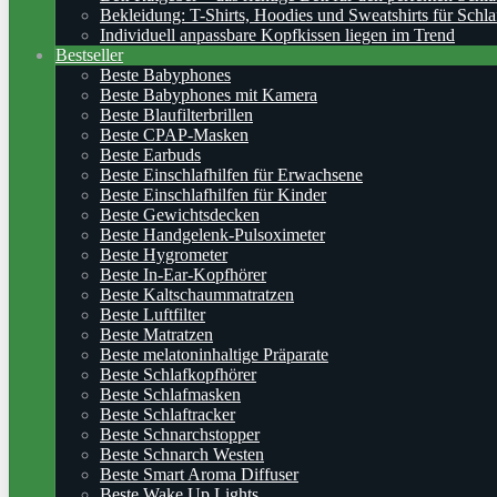
Bekleidung: T-Shirts, Hoodies und Sweatshirts für Schla
Individuell anpassbare Kopfkissen liegen im Trend
Bestseller
Beste Babyphones
Beste Babyphones mit Kamera
Beste Blaufilterbrillen
Beste CPAP-Masken
Beste Earbuds
Beste Einschlafhilfen für Erwachsene
Beste Einschlafhilfen für Kinder
Beste Gewichtsdecken
Beste Handgelenk-Pulsoximeter
Beste Hygrometer
Beste In-Ear-Kopfhörer
Beste Kaltschaummatratzen
Beste Luftfilter
Beste Matratzen
Beste melatoninhaltige Präparate
Beste Schlafkopfhörer
Beste Schlafmasken
Beste Schlaftracker
Beste Schnarchstopper
Beste Schnarch Westen
Beste Smart Aroma Diffuser
Beste Wake Up Lights