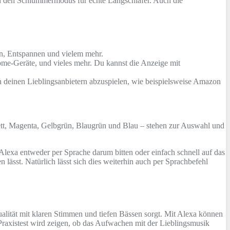
hin den Schlummermodus für echte Langschläfer. Auch die
en, Entspannen und vielem mehr.
Geräte, und vieles mehr. Du kannst die Anzeige mit
einen Lieblingsanbietern abzuspielen, wie beispielsweise Amazon
ett, Magenta, Gelbgrün, Blaugrün und Blau – stehen zur Auswahl und
Alexa entweder per Sprache darum bitten oder einfach schnell auf das
lässt. Natürlich lässt sich dies weiterhin auch per Sprachbefehl
ualität mit klaren Stimmen und tiefen Bässen sorgt. Mit Alexa können
axistest wird zeigen, ob das Aufwachen mit der Lieblingsmusik