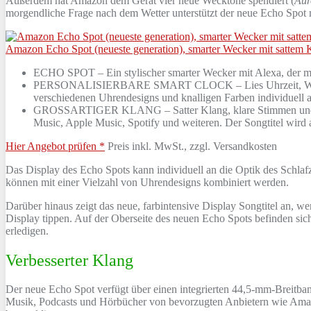
Außerdem hat Amazon dem Gerät vier neue Wecktöne spendiert (
Aur
morgendliche Frage nach dem Wetter unterstützt der neue Echo Spot m
Amazon Echo Spot (neueste generation), smarter Wecker mit sattem 
ECHO SPOT – Ein stylischer smarter Wecker mit Alexa, der mi
PERSONALISIERBARE SMART CLOCK – Lies Uhrzeit, Wettervorh
verschiedenen Uhrendesigns und knalligen Farben individuell 
GROSSARTIGER KLANG – Satter Klang, klare Stimmen und tiefe
Music, Apple Music, Spotify und weiteren. Der Songtitel wird
Hier Angebot prüfen *
Preis inkl. MwSt., zzgl. Versandkosten
Das Display des Echo Spots kann individuell an die Optik des Schla
können mit einer Vielzahl von Uhrendesigns kombiniert werden.
Darüber hinaus zeigt das neue, farbintensive Display Songtitel an, 
Display tippen. Auf der Oberseite des neuen Echo Spots befinden sich 
erledigen.
Verbesserter Klang
Der neue Echo Spot verfügt über einen integrierten 44,5-mm-Breitband
Musik, Podcasts und Hörbücher von bevorzugten Anbietern wie Amazo