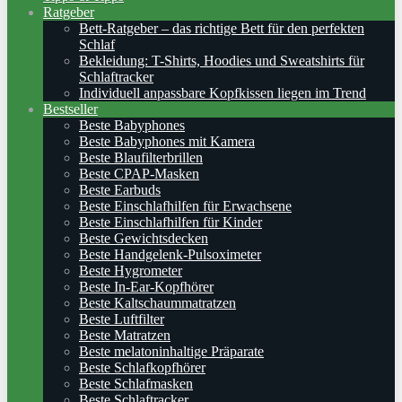
Ratgeber
Bett-Ratgeber – das richtige Bett für den perfekten
Schlaf
Bekleidung: T-Shirts, Hoodies und Sweatshirts für
Schlaftracker
Individuell anpassbare Kopfkissen liegen im Trend
Bestseller
Beste Babyphones
Beste Babyphones mit Kamera
Beste Blaufilterbrillen
Beste CPAP-Masken
Beste Earbuds
Beste Einschlafhilfen für Erwachsene
Beste Einschlafhilfen für Kinder
Beste Gewichtsdecken
Beste Handgelenk-Pulsoximeter
Beste Hygrometer
Beste In-Ear-Kopfhörer
Beste Kaltschaummatratzen
Beste Luftfilter
Beste Matratzen
Beste melatoninhaltige Präparate
Beste Schlafkopfhörer
Beste Schlafmasken
Beste Schlaftracker