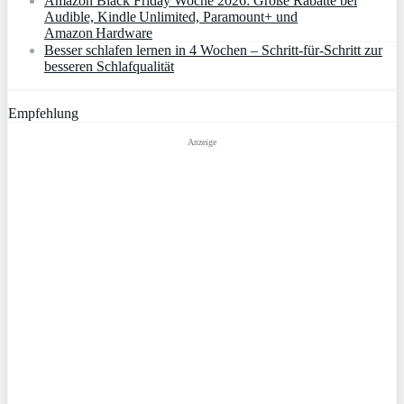
Amazon Black Friday Woche 2026: Große Rabatte bei
Audible, Kindle Unlimited, Paramount+ und
Amazon Hardware
Besser schlafen lernen in 4 Wochen – Schritt‑für‑Schritt zur
besseren Schlafqualität
Empfehlung
Anzeige