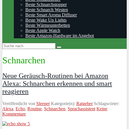
Beste Schnarchstopper
Beste Schnarch Westen
Beste Smart Aroma Diffuser
Beste Wake Up Lights
Beste Wärmeunterbetten
Beste Apple Watch
Beste Amazon-Hardware im Angebot
Schnarchen
Neue Geräusch-Routinen bei Amazon
Alexa: Schnarchen erkennen und smart
reagieren
Veröffentlicht von
Sleeper
Kategorie(n):
Ratgeber
Schlagwörter:
Alexa
,
Echo
,
Routine
,
Schnarchen
,
Sprachassistent
Keine
Kommentare