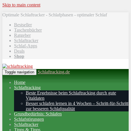
Skip to main content
Optimale Schlaftracker - Schlafphasen - optimaler Schlaf
Bestseller
Taschenbücher
Ratgeber
Schlaftracker
Schlaf-Apps
Deals
Shop
Schlaftracking.de
Toggle navigation
Home
Schlaftracking
Beste Ergebnisse beim Schlaftracking durch gute
Vitaldaten
Besser schlafen lernen in 4 Wochen – Schritt‑für‑Schritt
zur besseren Schlafqualität
Grundbedürfnis: Schlafen
Schlafstörungen
Schlaftracker
Tipps & Tipps