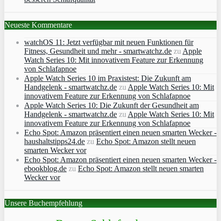
Neueste Kommentare
watchOS 11: Jetzt verfügbar mit neuen Funktionen für
Fitness, Gesundheit und mehr - smartwatchz.de
zu
Apple
Watch Series 10: Mit innovativem Feature zur Erkennung
von Schlafapnoe
Apple Watch Series 10 im Praxistest: Die Zukunft am
Handgelenk - smartwatchz.de
zu
Apple Watch Series 10: Mit
innovativem Feature zur Erkennung von Schlafapnoe
Apple Watch Series 10: Die Zukunft der Gesundheit am
Handgelenk - smartwatchz.de
zu
Apple Watch Series 10: Mit
innovativem Feature zur Erkennung von Schlafapnoe
Echo Spot: Amazon präsentiert einen neuen smarten Wecker -
haushaltstipps24.de
zu
Echo Spot: Amazon stellt neuen
smarten Wecker vor
Echo Spot: Amazon präsentiert einen neuen smarten Wecker -
ebookblog.de
zu
Echo Spot: Amazon stellt neuen smarten
Wecker vor
Unsere Buchempfehlung