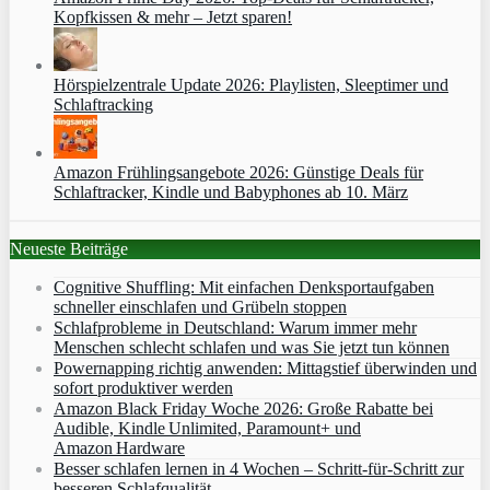
Kopfkissen & mehr – Jetzt sparen!
Hörspielzentrale Update 2026: Playlisten, Sleeptimer und
Schlaftracking
Amazon Frühlingsangebote 2026: Günstige Deals für
Schlaftracker, Kindle und Babyphones ab 10. März
Neueste Beiträge
Cognitive Shuffling: Mit einfachen Denksportaufgaben
schneller einschlafen und Grübeln stoppen
Schlafprobleme in Deutschland: Warum immer mehr
Menschen schlecht schlafen und was Sie jetzt tun können
Powernapping richtig anwenden: Mittagstief überwinden und
sofort produktiver werden
Amazon Black Friday Woche 2026: Große Rabatte bei
Audible, Kindle Unlimited, Paramount+ und
Amazon Hardware
Besser schlafen lernen in 4 Wochen – Schritt‑für‑Schritt zur
besseren Schlafqualität