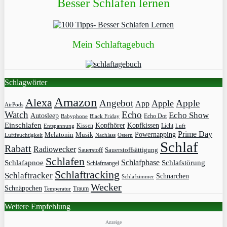
Besser Schlafen lernen
Mein Schlaftagebuch
Schlagwörter
Amazon
Alexa
Angebot
Apple
Apple
App
AirPods
Watch
Echo
Echo Show
Autosleep
Echo Dot
Babyphone
Black Friday
Einschlafen
Kopfhörer
Kopfkissen
Kissen
Licht
Entspannung
Luft
Prime Day
Powernapping
Melatonin
Musik
Luftfeuchtigkeit
Nachlass
Ostern
Schlaf
Rabatt
Radiowecker
Sauerstoff
Sauerstoffsättigung
Schlafen
Schlafphase
Schlafapnoe
Schlafstörung
Schlafmangel
Schlaftracking
Schlaftracker
Schnarchen
Schlafzimmer
Wecker
Schnäppchen
Traum
Temperatur
Weitere Empfehlung
Anzeige