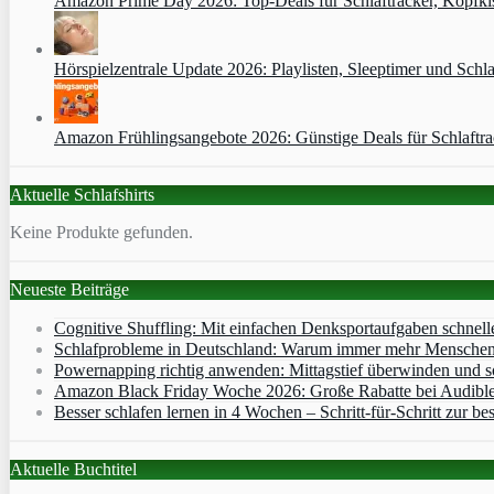
Amazon Prime Day 2026: Top-Deals für Schlaftracker, Kopfkis
Hörspielzentrale Update 2026: Playlisten, Sleeptimer und Schla
Amazon Frühlingsangebote 2026: Günstige Deals für Schlaftr
Aktuelle Schlafshirts
Keine Produkte gefunden.
Neueste Beiträge
Cognitive Shuffling: Mit einfachen Denksportaufgaben schnell
Schlafprobleme in Deutschland: Warum immer mehr Menschen s
Powernapping richtig anwenden: Mittagstief überwinden und s
Amazon Black Friday Woche 2026: Große Rabatte bei Audibl
Besser schlafen lernen in 4 Wochen – Schritt‑für‑Schritt zur bes
Aktuelle Buchtitel