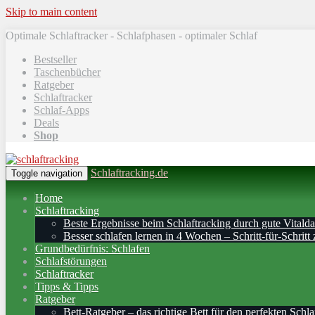
Skip to main content
Optimale Schlaftracker - Schlafphasen - optimaler Schlaf
Bestseller
Taschenbücher
Ratgeber
Schlaftracker
Schlaf-Apps
Deals
Shop
Schlaftracking.de
Toggle navigation
Home
Schlaftracking
Beste Ergebnisse beim Schlaftracking durch gute Vitalda
Besser schlafen lernen in 4 Wochen – Schritt‑für‑Schritt 
Grundbedürfnis: Schlafen
Schlafstörungen
Schlaftracker
Tipps & Tipps
Ratgeber
Bett-Ratgeber – das richtige Bett für den perfekten Schla