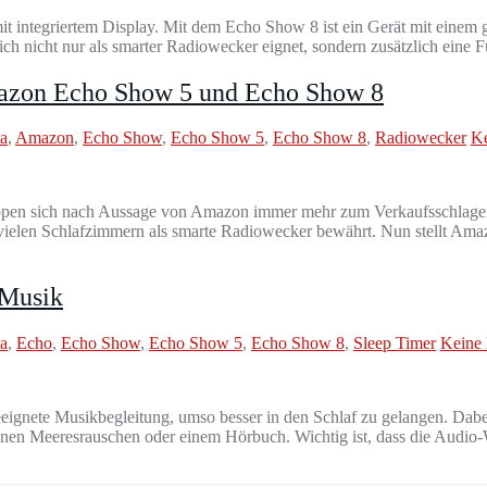
it integriertem Display. Mit dem Echo Show 8 ist ein Gerät mit einem
ch nicht nur als smarter Radiowecker eignet, sondern zusätzlich eine F
azon Echo Show 5 und Echo Show 8
a
,
Amazon
,
Echo Show
,
Echo Show 5
,
Echo Show 8
,
Radiowecker
K
ppen sich nach Aussage von Amazon immer mehr zum Verkaufsschlager. E
ielen Schlafzimmern als smarte Radiowecker bewährt. Nun stellt Ama
 Musik
a
,
Echo
,
Echo Show
,
Echo Show 5
,
Echo Show 8
,
Sleep Timer
Keine
gnete Musikbegleitung, umso besser in den Schlaf zu gelangen. Dabei 
nen Meeresrauschen oder einem Hörbuch. Wichtig ist, dass die Audio-