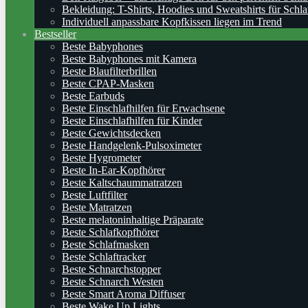
Bekleidung: T-Shirts, Hoodies und Sweatshirts für Schla
Individuell anpassbare Kopfkissen liegen im Trend
Bestseller
Beste Babyphones
Beste Babyphones mit Kamera
Beste Blaufilterbrillen
Beste CPAP-Masken
Beste Earbuds
Beste Einschlafhilfen für Erwachsene
Beste Einschlafhilfen für Kinder
Beste Gewichtsdecken
Beste Handgelenk-Pulsoximeter
Beste Hygrometer
Beste In-Ear-Kopfhörer
Beste Kaltschaummatratzen
Beste Luftfilter
Beste Matratzen
Beste melatoninhaltige Präparate
Beste Schlafkopfhörer
Beste Schlafmasken
Beste Schlaftracker
Beste Schnarchstopper
Beste Schnarch Westen
Beste Smart Aroma Diffuser
Beste Wake Up Lights