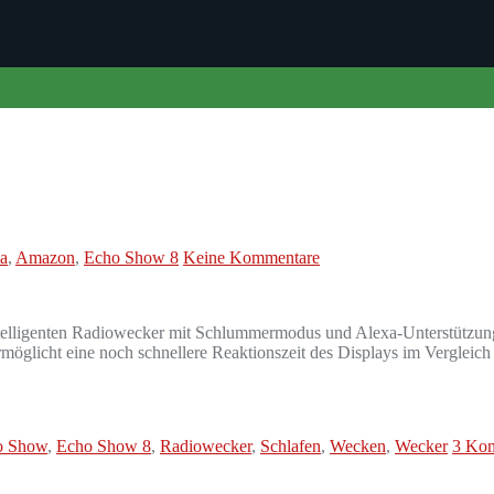
a
,
Amazon
,
Echo Show 8
Keine Kommentare
intelligenten Radiowecker mit Schlummermodus und Alexa-Unterstützun
rmöglicht eine noch schnellere Reaktionszeit des Displays im Verglei
o Show
,
Echo Show 8
,
Radiowecker
,
Schlafen
,
Wecken
,
Wecker
3 Ko