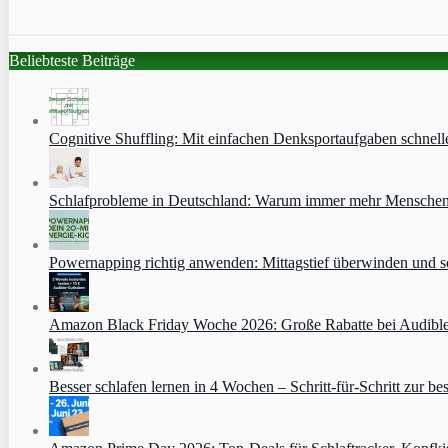
Beliebteste Beiträge
Cognitive Shuffling: Mit einfachen Denksportaufgaben schnell
Schlafprobleme in Deutschland: Warum immer mehr Menschen s
Powernapping richtig anwenden: Mittagstief überwinden und s
Amazon Black Friday Woche 2026: Große Rabatte bei Audibl
Besser schlafen lernen in 4 Wochen – Schritt‑für‑Schritt zur bes