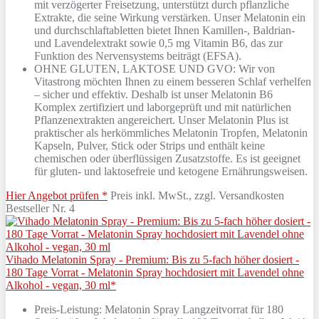
mit verzögerter Freisetzung, unterstützt durch pflanzliche
Extrakte, die seine Wirkung verstärken. Unser Melatonin ein
und durchschlaftabletten bietet Ihnen Kamillen-, Baldrian-
und Lavendelextrakt sowie 0,5 mg Vitamin B6, das zur
Funktion des Nervensystems beiträgt (EFSA).
OHNE GLUTEN, LAKTOSE UND GVO: Wir von
Vitastrong möchten Ihnen zu einem besseren Schlaf verhelfen
– sicher und effektiv. Deshalb ist unser Melatonin B6
Komplex zertifiziert und laborgeprüft und mit natürlichen
Pflanzenextrakten angereichert. Unser Melatonin Plus ist
praktischer als herkömmliches Melatonin Tropfen, Melatonin
Kapseln, Pulver, Stick oder Strips und enthält keine
chemischen oder überflüssigen Zusatzstoffe. Es ist geeignet
für gluten- und laktosefreie und ketogene Ernährungsweisen.
Hier Angebot prüfen *
Preis inkl. MwSt., zzgl. Versandkosten
Bestseller Nr. 4
Vihado Melatonin Spray - Premium: Bis zu 5-fach höher dosiert -
180 Tage Vorrat - Melatonin Spray hochdosiert mit Lavendel ohne
Alkohol - vegan, 30 ml*
Preis-Leistung: Melatonin Spray Langzeitvorrat für 180