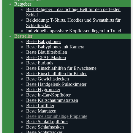
Ratgeber
Bett-Ratgeber – das richtige Bett für den perfekten
Schlaf
Bekleidung: T-Shirts, Hoodies und Sweatshirts für
Schlaftracker
Individuell anpassbare Kopfkissen liegen im Trend
Bestseller
Beste Babyphones
Beste Babyphones mit Kamera
Beste Blaufilterbrillen
Beste CPAP-Masken
Beste Earbuds
Beste Einschlafhilfen für Erwachsene
Beste Einschlafhilfen für Kinder
Beste Gewichtsdecken
Beste Handgelenk-Pulsoximeter
Beste Hygrometer
Beste In-Ear-Kopfhörer
Beste Kaltschaummatratzen
Beste Luftfilter
Beste Matratzen
Beste melatoninhaltige Präparate
Beste Schlafkopfhörer
Beste Schlafmasken
Beste Schlaftracker