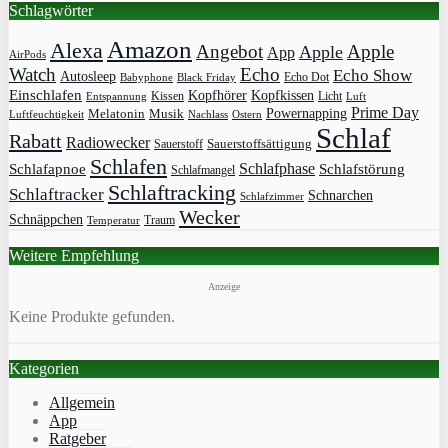
Schlagwörter
Amazon
Alexa
Angebot
Apple
Apple
App
AirPods
Watch
Echo
Echo Show
Autosleep
Echo Dot
Babyphone
Black Friday
Einschlafen
Kopfhörer
Kopfkissen
Kissen
Licht
Entspannung
Luft
Prime Day
Powernapping
Melatonin
Musik
Luftfeuchtigkeit
Nachlass
Ostern
Schlaf
Rabatt
Radiowecker
Sauerstoff
Sauerstoffsättigung
Schlafen
Schlafphase
Schlafapnoe
Schlafstörung
Schlafmangel
Schlaftracking
Schlaftracker
Schnarchen
Schlafzimmer
Wecker
Schnäppchen
Traum
Temperatur
Weitere Empfehlung
Anzeige
Keine Produkte gefunden.
Kategorien
Allgemein
App
Ratgeber