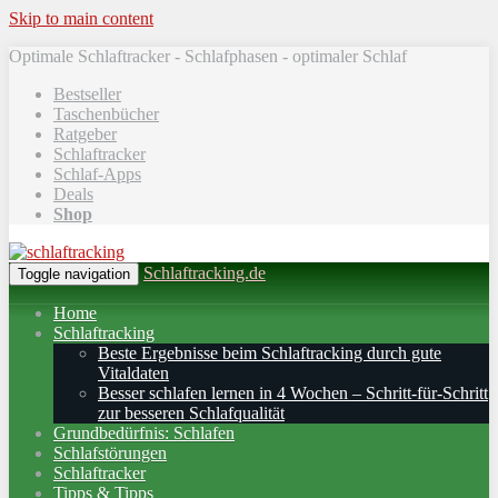
Skip to main content
Optimale Schlaftracker - Schlafphasen - optimaler Schlaf
Bestseller
Taschenbücher
Ratgeber
Schlaftracker
Schlaf-Apps
Deals
Shop
Schlaftracking.de
Toggle navigation
Home
Schlaftracking
Beste Ergebnisse beim Schlaftracking durch gute
Vitaldaten
Besser schlafen lernen in 4 Wochen – Schritt‑für‑Schritt
zur besseren Schlafqualität
Grundbedürfnis: Schlafen
Schlafstörungen
Schlaftracker
Tipps & Tipps