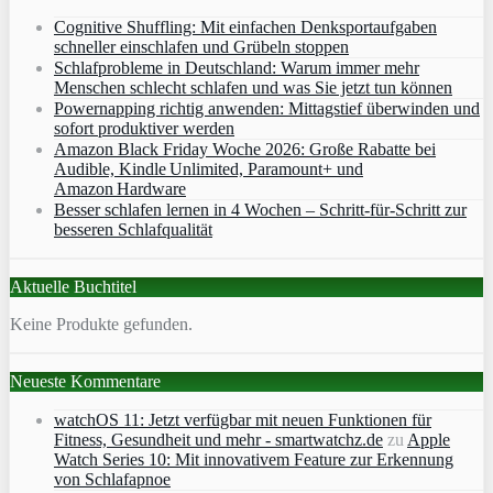
Cognitive Shuffling: Mit einfachen Denksportaufgaben
schneller einschlafen und Grübeln stoppen
Schlafprobleme in Deutschland: Warum immer mehr
Menschen schlecht schlafen und was Sie jetzt tun können
Powernapping richtig anwenden: Mittagstief überwinden und
sofort produktiver werden
Amazon Black Friday Woche 2026: Große Rabatte bei
Audible, Kindle Unlimited, Paramount+ und
Amazon Hardware
Besser schlafen lernen in 4 Wochen – Schritt‑für‑Schritt zur
besseren Schlafqualität
Aktuelle Buchtitel
Keine Produkte gefunden.
Neueste Kommentare
watchOS 11: Jetzt verfügbar mit neuen Funktionen für
Fitness, Gesundheit und mehr - smartwatchz.de
zu
Apple
Watch Series 10: Mit innovativem Feature zur Erkennung
von Schlafapnoe