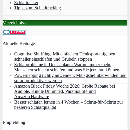
Schlaftracker
Tipps zum Schlaftracking
Verzeichnisse
Aktuelle Beiträge
Cognitive Shuffling: Mit einfachen Denksportaufgaben
schneller einschlafen und Grübeln stoppen
Schlafprobleme in Deutschland: Warum immer mehr
Menschen schlecht schlafen und was Sie jetzt tun können
Powernapping richtig anwenden: Mittagstief überwinden und
sofort produktiver werden
Amazon Black Friday Woche 2026: Große Rabatte bei
Audible, Kindle Unlimited, Paramount+ und
Amazon Hardware
Besser schlafen lernen in 4 Wochen – Schritt‑für‑Schritt zur
besseren Schlafqualität
Empfehlung