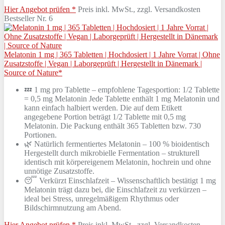
Hier Angebot prüfen *
Preis inkl. MwSt., zzgl. Versandkosten
Bestseller Nr. 6
Melatonin 1 mg | 365 Tabletten | Hochdosiert | 1 Jahre Vorrat | Ohne
Zusatzstoffe | Vegan | Laborgeprüft | Hergestellt in Dänemark |
Source of Nature*
💤 1 mg pro Tablette – empfohlene Tagesportion: 1/2 Tablette
= 0,5 mg Melatonin Jede Tablette enthält 1 mg Melatonin und
kann einfach halbiert werden. Die auf dem Etikett
angegebene Portion beträgt 1/2 Tablette mit 0,5 mg
Melatonin. Die Packung enthält 365 Tabletten bzw. 730
Portionen.
🌿 Natürlich fermentiertes Melatonin – 100 % bioidentisch
Hergestellt durch mikrobielle Fermentation – strukturell
identisch mit körpereigenem Melatonin, hochrein und ohne
unnötige Zusatzstoffe.
😴 Verkürzt Einschlafzeit – Wissenschaftlich bestätigt 1 mg
Melatonin trägt dazu bei, die Einschlafzeit zu verkürzen –
ideal bei Stress, unregelmäßigem Rhythmus oder
Bildschirmnutzung am Abend.
Hier Angebot prüfen *
Preis inkl. MwSt., zzgl. Versandkosten