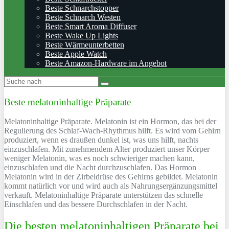
Beste Schnarchstopper
Beste Schnarch Westen
Beste Smart Aroma Diffuser
Beste Wake Up Lights
Beste Wärmeunterbetten
Beste Apple Watch
Beste Amazon-Hardware im Angebot
Beste melatoninhaltige Präparate
Melatoninhaltige Präparate. Melatonin ist ein Hormon, das bei der
Regulierung des Schlaf-Wach-Rhythmus hilft. Es wird vom Gehirn
produziert, wenn es draußen dunkel ist, was uns hilft, nachts
einzuschlafen. Mit zunehmendem Alter produziert unser Körper
weniger Melatonin, was es noch schwieriger machen kann,
einzuschlafen und die Nacht durchzuschlafen. Das Hormon
Melatonin wird in der Zirbeldrüse des Gehirns gebildet. Melatonin
kommt natürlich vor und wird auch als Nahrungsergänzungsmittel
verkauft. Melatoninhaltige Präparate unterstützen das schnelle
Einschlafen und das bessere Durchschlafen in der Nacht.
Die besten melatoninhaltigen Präparate bei