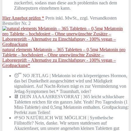
zuckerfrei, sodass man diese auch problemlos nach dem
Zähneputzen einnehmen kann.
Hier Angebot prüfen *
Preis inkl. MwSt., zzgl. Versandkosten
Bestseller Nr. 2
natural elements Melatonin – 365 Tabletten – 0,5mg Melatonin pro
Tablette – hochdosiert – Ohne unerwünschte Zusätze –
Laborgeprüft – Alternative zu Einschlafspray - 100% vegan –
Großpackung*
😴 NO JETLAG | Melatonin ist ein körpereigenes Hormon,
das bei Dunkelheit ausgeschüttet wird und Müdigkeit
signalisiert. Auf Nacht-Reisen trägt es zur Verminderung von
Jetlag-Symptomen bei.* Traumhaft, oder?
📆 DEIN JAAAAHRESVORRAT | 365 leicht schluckbare
Tabletten reichen für ein ganzes Jahr. Yeah! Pro Tagesdosis (1
Mini-Tablette) sind 0,5mg Melatonin enthalten. Großpackung:
Perfekt zum Teilen!
🌱SO NATÜRLICH WIE MÖGLICH | Synthetische
Füllstoffe? Nein, danke. Wir setzen stattdessen auf
Akazienfaser, um unsere angenehm kleinen Tabletten gut