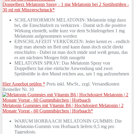
Doppelherz Melatonin Spray - 1 mg Melatonin bei 2 Sprühstößen -
30 ml mit Minzgeschmack*
SCHLAFHORMON MELATONIN: Melatonin trägt dazu
bei, die Einschlafzeit zu verkürzen - Damit sich die positive
Wirkung einstellt, sollte kurz vor dem Schlafengehen 1 mg
Melatonin aufgenommen werden
EINSCHLAFZEIT VERKÜRZEN: Jeder kennt es - endlich
liegt man abends im Bett und kann dann doch nicht direkt
einschlafen - Dabei ist man doch müde und weiß genau, das
es am nächsten Morgen früh rausgeht
MELATONIN SPRAY: Das Melatonin Spray von
Doppelherz hat eine einfache Anwendung und zwei
Sprühstöße in den Mund reichen aus, um 1 mg aufzunehmen
Hier Angebot prüfen *
Preis inkl. MwSt., zzgl. Versandkosten
Bestseller Nr. 10
Melatonin Gummies mit Vitamin B6 | Hochdosiert Melatonin | 2
Monate Vorrat - 60 Gummibärchen | Horbaach*
WARUM HORBAACH MELATONIN GUMMIS: Die
Melatonin-Gummis von Horbaach liefern 0,5 mg pro
Tagesdosis.