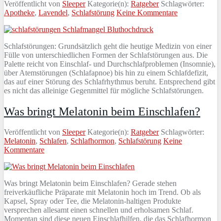
Veröffentlicht von
Sleeper
Kategorie(n):
Ratgeber
Schlagwörter:
Apotheke
,
Lavendel
,
Schlafstörung
Keine Kommentare
Schlafstörungen: Grundsätzlich geht die heutige Medizin von einer
Fülle von unterschiedlichen Formen der Schlafstörungen aus. Die
Palette reicht von Einschlaf- und Durchschlafproblemen (Insomnie),
über Atemstörungen (Schlafapnoe) bis hin zu einem Schlafdefizit,
das auf einer Störung des Schlafrhythmus beruht. Entsprechend gibt
es nicht das alleinige Gegenmittel für mögliche Schlafstörungen.
Was bringt Melatonin beim Einschlafen?
Veröffentlicht von
Sleeper
Kategorie(n):
Ratgeber
Schlagwörter:
Melatonin
,
Schlafen
,
Schlafhormon
,
Schlafstörung
Keine
Kommentare
Was bringt Melatonin beim Einschlafen? Gerade stehen
freiverkäufliche Präparate mit Melatonin hoch im Trend. Ob als
Kapsel, Spray oder Tee, die Melatonin-haltigen Produkte
versprechen allesamt einen schnellen und erholsamen Schlaf.
Momentan sind diese neuen Einschlafhilfen, die das Schlafhormon