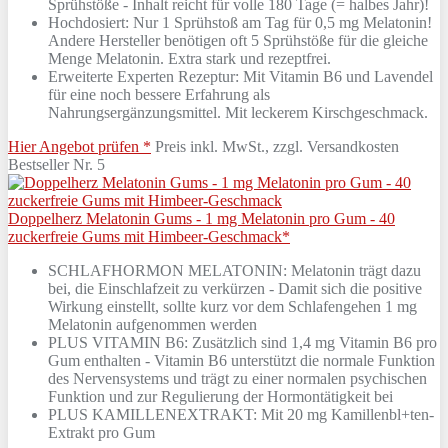
Sprühstöße - Inhalt reicht für volle 180 Tage (= halbes Jahr)!
Hochdosiert: Nur 1 Sprühstoß am Tag für 0,5 mg Melatonin!
Andere Hersteller benötigen oft 5 Sprühstöße für die gleiche
Menge Melatonin. Extra stark und rezeptfrei.
Erweiterte Experten Rezeptur: Mit Vitamin B6 und Lavendel
für eine noch bessere Erfahrung als
Nahrungsergänzungsmittel. Mit leckerem Kirschgeschmack.
Hier Angebot prüfen *
Preis inkl. MwSt., zzgl. Versandkosten
Bestseller Nr. 5
Doppelherz Melatonin Gums - 1 mg Melatonin pro Gum - 40
zuckerfreie Gums mit Himbeer-Geschmack*
SCHLAFHORMON MELATONIN: Melatonin trägt dazu
bei, die Einschlafzeit zu verkürzen - Damit sich die positive
Wirkung einstellt, sollte kurz vor dem Schlafengehen 1 mg
Melatonin aufgenommen werden
PLUS VITAMIN B6: Zusätzlich sind 1,4 mg Vitamin B6 pro
Gum enthalten - Vitamin B6 unterstützt die normale Funktion
des Nervensystems und trägt zu einer normalen psychischen
Funktion und zur Regulierung der Hormontätigkeit bei
PLUS KAMILLENEXTRAKT: Mit 20 mg Kamillenbl+ten-
Extrakt pro Gum