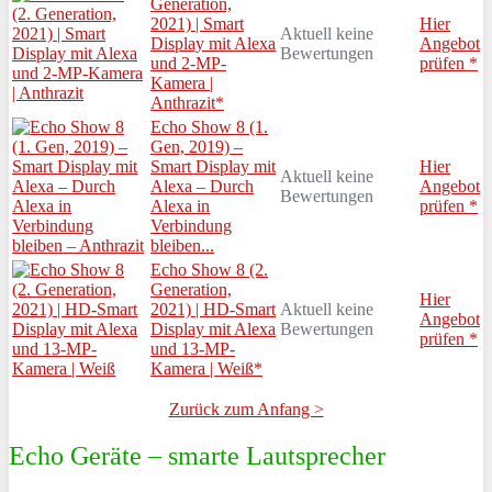
Generation,
2021) | Smart
Hier
Aktuell keine
Display mit Alexa
Angebot
Bewertungen
und 2-MP-
prüfen *
Kamera |
Anthrazit*
Echo Show 8 (1.
Gen, 2019) –
Smart Display mit
Hier
Aktuell keine
Alexa – Durch
Angebot
Bewertungen
Alexa in
prüfen *
Verbindung
bleiben...
Echo Show 8 (2.
Generation,
Hier
2021) | HD-Smart
Aktuell keine
Angebot
Display mit Alexa
Bewertungen
prüfen *
und 13-MP-
Kamera | Weiß*
Zurück zum Anfang >
Echo Geräte – smarte Lautsprecher