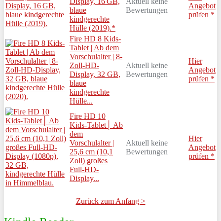
Display, 16 GB,
Aktuell keine
Angebot
blaue
Bewertungen
prüfen *
kindgerechte
Hülle (2019).*
Fire HD 8 Kids-
Tablet | Ab dem
Vorschulalter | 8-
Hier
Zoll-HD-
Aktuell keine
Angebot
Display, 32 GB,
Bewertungen
prüfen *
blaue
kindgerechte
Hülle...
Fire HD 10
Kids-Tablet│ Ab
dem
Hier
Vorschulalter |
Aktuell keine
Angebot
25,6 cm (10,1
Bewertungen
prüfen *
Zoll) großes
Full-HD-
Display...
Zurück zum Anfang >