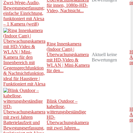
p
für innen, 1080p-HD-
Video, Nachtsicht...
Ring Innenkamera
(Indoor Cam) |
H
Überwachungskamera
Aktuell keine
A
mit HD-Video &
Bewertungen
p
WLAN | Mini-Kamera
für den...
Blink Outdoor –
kabellose,
H
witterungsbeständige
A
HD-
p
Überwachungskamera
mit zwei Jahren...