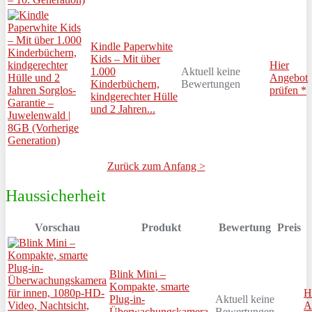
Kindle Paperwhite
Kids – Mit über
Hier
1.000
Aktuell keine
Angebot
Kinderbüchern,
Bewertungen
prüfen *
kindgerechter Hülle
und 2 Jahren...
Zurück zum Anfang >
Haussicherheit
Vorschau
Produkt
Bewertung
Preis
Blink Mini –
Kompakte, smarte
H
Plug-in-
Aktuell keine
A
Überwachungskamera
Bewertungen