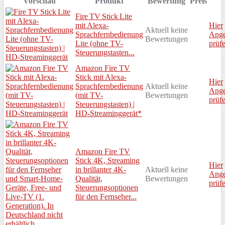
Vorschau
Produkt
Bewertung
Preis
Fire TV Stick Lite
mit Alexa-
Hier
Aktuell keine
Sprachfernbedienung
Ange
Bewertungen
Lite (ohne TV-
prüf
Steuerungstasten...
Amazon Fire TV
Stick mit Alexa-
Hier
Sprachfernbedienung
Aktuell keine
Ange
(mit TV-
Bewertungen
prüf
Steuerungstasten) |
HD-Streaminggerät*
Amazon Fire TV
Stick 4K, Streaming
Hier
in brillanter 4K-
Aktuell keine
Ange
Qualität,
Bewertungen
prüf
Steuerungsoptionen
für den Fernseher...