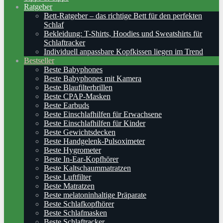
Ratgeber
Bett-Ratgeber – das richtige Bett für den perfekten
Schlaf
Bekleidung: T-Shirts, Hoodies und Sweatshirts für
Schlaftracker
Individuell anpassbare Kopfkissen liegen im Trend
Bestseller
Beste Babyphones
Beste Babyphones mit Kamera
Beste Blaufilterbrillen
Beste CPAP-Masken
Beste Earbuds
Beste Einschlafhilfen für Erwachsene
Beste Einschlafhilfen für Kinder
Beste Gewichtsdecken
Beste Handgelenk-Pulsoximeter
Beste Hygrometer
Beste In-Ear-Kopfhörer
Beste Kaltschaummatratzen
Beste Luftfilter
Beste Matratzen
Beste melatoninhaltige Präparate
Beste Schlafkopfhörer
Beste Schlafmasken
Beste Schlaftracker