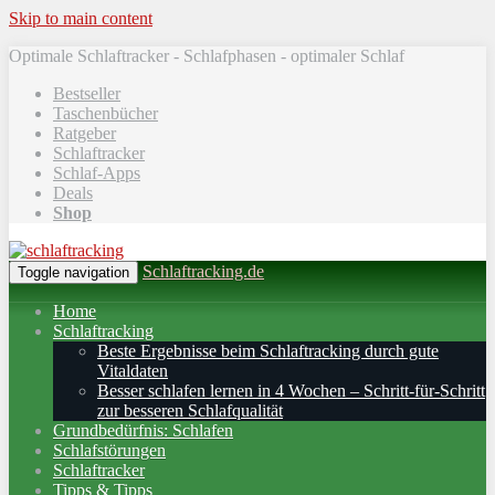
Skip to main content
Optimale Schlaftracker - Schlafphasen - optimaler Schlaf
Bestseller
Taschenbücher
Ratgeber
Schlaftracker
Schlaf-Apps
Deals
Shop
Schlaftracking.de
Toggle navigation
Home
Schlaftracking
Beste Ergebnisse beim Schlaftracking durch gute
Vitaldaten
Besser schlafen lernen in 4 Wochen – Schritt‑für‑Schritt
zur besseren Schlafqualität
Grundbedürfnis: Schlafen
Schlafstörungen
Schlaftracker
Tipps & Tipps