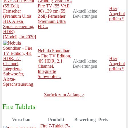
Grundig Vision 8 -
Fire TV (55 VAE
Hier
80) 139 cm (55
Aktuell keine
Angebot
Zoll) Fernseher
Bewertungen
prüfen *
(Premium Ultra
HD...
Nebula Soundbar
– Fire TV Edition,
Hier
4K HDR, 2.1
Aktuell keine
Angebot
Channel,
Bewertungen
prüfen *
Integrierte
Subwoofer...
Zurück zum Anfang >
Fire Tablets
Vorschau
Produkt
Bewertung
Preis
Fire 7-Tablet (7-