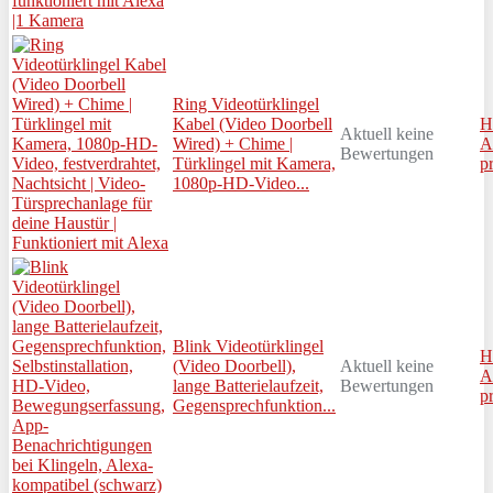
Ring Videotürklingel
Kabel (Video Doorbell
H
Aktuell keine
Wired) + Chime |
A
Bewertungen
Türklingel mit Kamera,
p
1080p-HD-Video...
Blink Videotürklingel
H
(Video Doorbell),
Aktuell keine
A
lange Batterielaufzeit,
Bewertungen
p
Gegensprechfunktion...