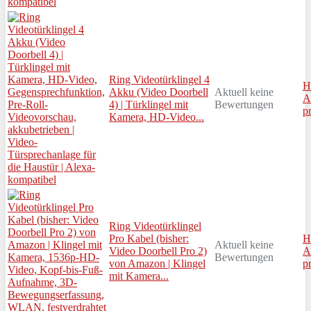
Ring Videotürklingel 4
H
Akku (Video Doorbell
Aktuell keine
A
4) | Türklingel mit
Bewertungen
p
Kamera, HD-Video...
Ring Videotürklingel
Pro Kabel (bisher:
H
Aktuell keine
Video Doorbell Pro 2)
A
Bewertungen
von Amazon | Klingel
p
mit Kamera...