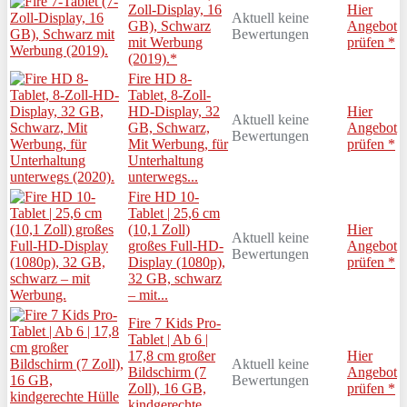
Zoll-Display, 16
Hier
Aktuell keine
GB), Schwarz
Angebot
Bewertungen
mit Werbung
prüfen *
(2019).*
Fire HD 8-
Tablet, 8-Zoll-
HD-Display, 32
Hier
Aktuell keine
GB, Schwarz,
Angebot
Bewertungen
Mit Werbung, für
prüfen *
Unterhaltung
unterwegs...
Fire HD 10-
Tablet | 25,6 cm
(10,1 Zoll)
Hier
Aktuell keine
großes Full-HD-
Angebot
Bewertungen
Display (1080p),
prüfen *
32 GB, schwarz
– mit...
Fire 7 Kids Pro-
Tablet | Ab 6 |
17,8 cm großer
Hier
Aktuell keine
Bildschirm (7
Angebot
Bewertungen
Zoll), 16 GB,
prüfen *
kindgerechte