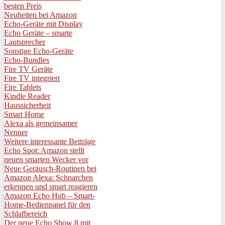
besten Preis
Neuheiten bei Amazon
Echo-Geräte mit Display
Echo Geräte – smarte
Lautsprecher
Sonstige Echo-Geräte
Echo-Bundles
Fire TV Geräte
Fire TV integriert
Fire Tablets
Kindle Reader
Haussicherheit
Smart Home
Alexa als gemeinsamer
Nenner
Weitere interessante Beiträge
Echo Spot: Amazon stellt
neuen smarten Wecker vor
Neue Geräusch-Routinen bei
Amazon Alexa: Schnarchen
erkennen und smart reagieren
Amazon Echo Hub – Smart-
Home-Bedienpanel für den
Schlafbereich
Der neue Echo Show 8 mit