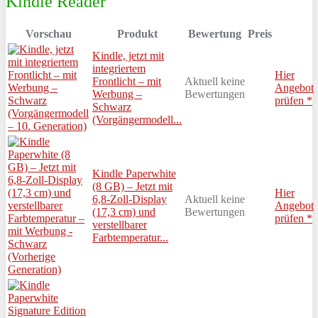
Kindle Reader
Vorschau
Produkt
Bewertung
Preis
Kindle, jetzt mit
integriertem
Hier
Frontlicht – mit
Aktuell keine
Angebot
Werbung –
Bewertungen
prüfen *
Schwarz
(Vorgängermodell...
Kindle Paperwhite
(8 GB) – Jetzt mit
Hier
6,8-Zoll-Display
Aktuell keine
Angebot
(17,3 cm) und
Bewertungen
prüfen *
verstellbarer
Farbtemperatur...