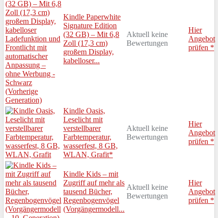
Kindle Paperwhite
Signature Edition
Hier
(32 GB) – Mit 6,8
Aktuell keine
Angebot
Zoll (17,3 cm)
Bewertungen
prüfen *
großem Display,
kabelloser...
Kindle Oasis,
Leselicht mit
Hier
verstellbarer
Aktuell keine
Angebot
Farbtemperatur,
Bewertungen
prüfen *
wasserfest, 8 GB,
WLAN, Grafit*
Kindle Kids – mit
Zugriff auf mehr als
Hier
Aktuell keine
tausend Bücher,
Angebot
Bewertungen
Regenbogenvögel
prüfen *
(Vorgängermodell...