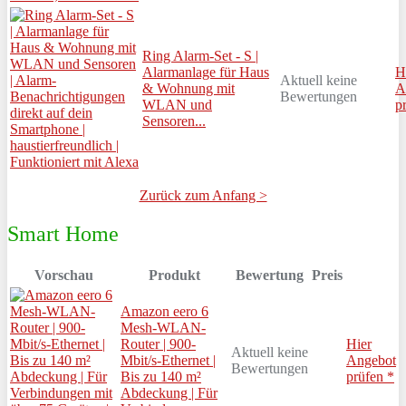
Ring Alarm-Set - S |
Alarmanlage für Haus
H
Aktuell keine
& Wohnung mit
A
Bewertungen
WLAN und
p
Sensoren...
Zurück zum Anfang >
Smart Home
Vorschau
Produkt
Bewertung
Preis
Amazon eero 6
Mesh-WLAN-
Router | 900-
Hier
Aktuell keine
Mbit/s-Ethernet |
Angebot
Bewertungen
Bis zu 140 m²
prüfen *
Abdeckung | Für