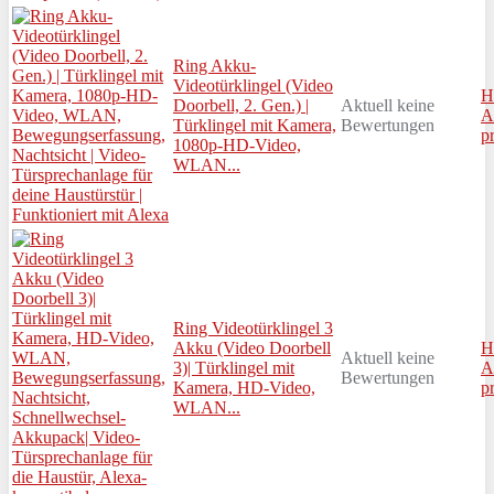
Ring Akku-
Videotürklingel (Video
H
Doorbell, 2. Gen.) |
Aktuell keine
A
Türklingel mit Kamera,
Bewertungen
p
1080p-HD-Video,
WLAN...
Ring Videotürklingel 3
Akku (Video Doorbell
H
Aktuell keine
3)| Türklingel mit
A
Bewertungen
Kamera, HD-Video,
p
WLAN...