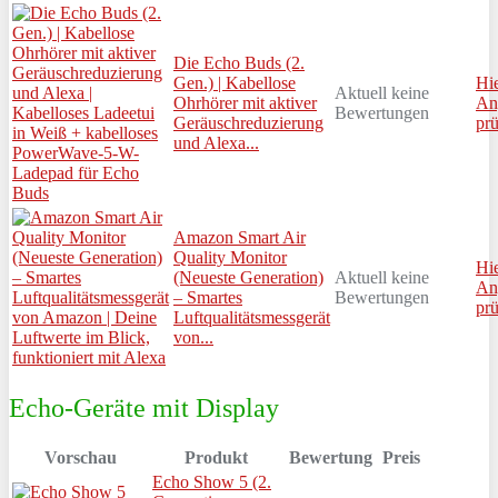
Die Echo Buds (2.
Gen.) | Kabellose
Hi
Aktuell keine
Ohrhörer mit aktiver
An
Bewertungen
Geräuschreduzierung
prü
und Alexa...
Amazon Smart Air
Quality Monitor
Hi
(Neueste Generation)
Aktuell keine
An
– Smartes
Bewertungen
prü
Luftqualitätsmessgerät
von...
Echo-Geräte mit Display
Vorschau
Produkt
Bewertung
Preis
Echo Show 5 (2.