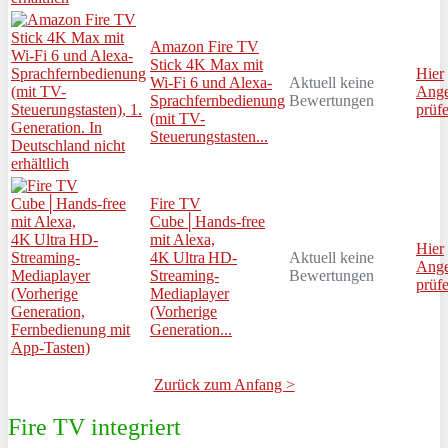
Amazon Fire TV
Stick 4K Max mit
Hier
Wi-Fi 6 und Alexa-
Aktuell keine
Ange
Sprachfernbedienung
Bewertungen
prüf
(mit TV-
Steuerungstasten...
Fire TV
Cube│Hands-free
mit Alexa,
Hier
4K Ultra HD-
Aktuell keine
Ange
Streaming-
Bewertungen
prüf
Mediaplayer
(Vorherige
Generation...
Zurück zum Anfang >
Fire TV integriert