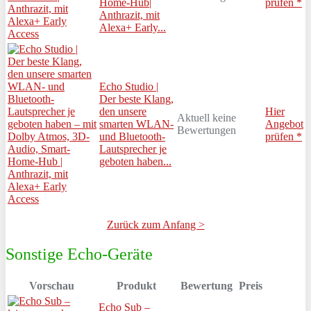
Home-Hub|
prüfen *
Anthrazit, mit
Alexa+ Early...
Echo Studio |
Der beste Klang,
den unsere
Hier
Aktuell keine
smarten WLAN-
Angebot
Bewertungen
und Bluetooth-
prüfen *
Lautsprecher je
geboten haben...
Zurück zum Anfang >
Sonstige Echo-Geräte
Vorschau
Produkt
Bewertung
Preis
Echo Sub –