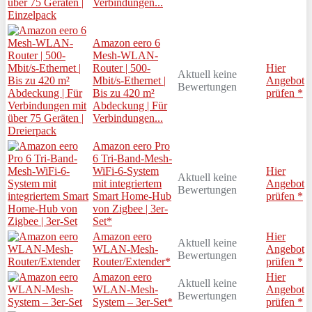
Verbindungen...
Amazon eero 6
Mesh-WLAN-
Router | 500-
Hier
Aktuell keine
Mbit/s-Ethernet |
Angebot
Bewertungen
Bis zu 420 m²
prüfen *
Abdeckung | Für
Verbindungen...
Amazon eero Pro
6 Tri-Band-Mesh-
WiFi-6-System
Hier
Aktuell keine
mit integriertem
Angebot
Bewertungen
Smart Home-Hub
prüfen *
von Zigbee | 3er-
Set*
Amazon eero
Hier
Aktuell keine
WLAN-Mesh-
Angebot
Bewertungen
Router/Extender*
prüfen *
Amazon eero
Hier
Aktuell keine
WLAN-Mesh-
Angebot
Bewertungen
System – 3er-Set*
prüfen *