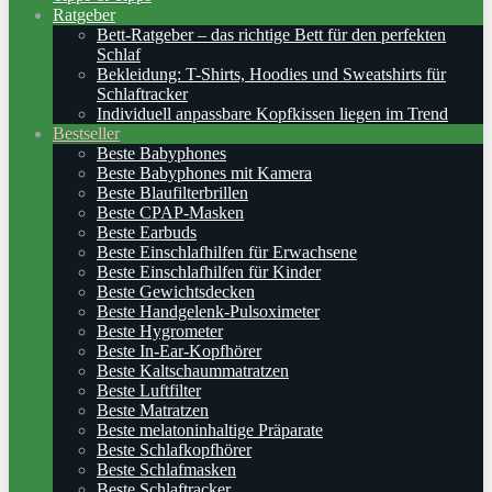
Ratgeber
Bett-Ratgeber – das richtige Bett für den perfekten
Schlaf
Bekleidung: T-Shirts, Hoodies und Sweatshirts für
Schlaftracker
Individuell anpassbare Kopfkissen liegen im Trend
Bestseller
Beste Babyphones
Beste Babyphones mit Kamera
Beste Blaufilterbrillen
Beste CPAP-Masken
Beste Earbuds
Beste Einschlafhilfen für Erwachsene
Beste Einschlafhilfen für Kinder
Beste Gewichtsdecken
Beste Handgelenk-Pulsoximeter
Beste Hygrometer
Beste In-Ear-Kopfhörer
Beste Kaltschaummatratzen
Beste Luftfilter
Beste Matratzen
Beste melatoninhaltige Präparate
Beste Schlafkopfhörer
Beste Schlafmasken
Beste Schlaftracker