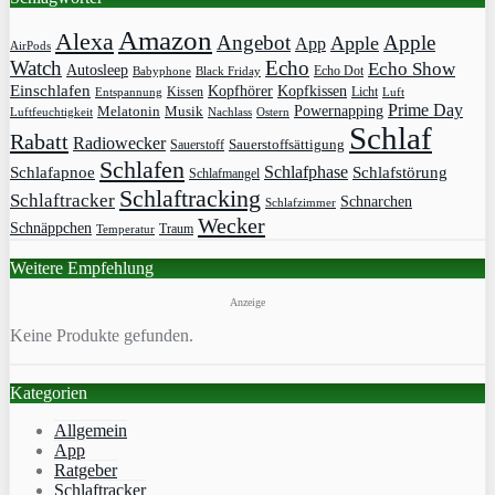
Amazon
Alexa
Angebot
Apple
Apple
App
AirPods
Watch
Echo
Echo Show
Autosleep
Echo Dot
Babyphone
Black Friday
Einschlafen
Kopfhörer
Kopfkissen
Kissen
Licht
Entspannung
Luft
Prime Day
Powernapping
Melatonin
Musik
Luftfeuchtigkeit
Nachlass
Ostern
Schlaf
Rabatt
Radiowecker
Sauerstoff
Sauerstoffsättigung
Schlafen
Schlafphase
Schlafapnoe
Schlafstörung
Schlafmangel
Schlaftracking
Schlaftracker
Schnarchen
Schlafzimmer
Wecker
Schnäppchen
Traum
Temperatur
Weitere Empfehlung
Anzeige
Keine Produkte gefunden.
Kategorien
Allgemein
App
Ratgeber
Schlaftracker