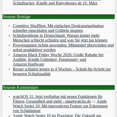
Schlaftracker, Kindle und Babyphones ab 10. März
Neueste Beiträge
Cognitive Shuffling: Mit einfachen Denksportaufgaben
schneller einschlafen und Grübeln stoppen
Schlafprobleme in Deutschland: Warum immer mehr
Menschen schlecht schlafen und was Sie jetzt tun können
Powernapping richtig anwenden: Mittagstief überwinden und
sofort produktiver werden
Amazon Black Friday Woche 2026: Große Rabatte bei
Audible, Kindle Unlimited, Paramount+ und
Amazon Hardware
Besser schlafen lernen in 4 Wochen – Schritt‑für‑Schritt zur
besseren Schlafqualität
Neueste Kommentare
watchOS 11: Jetzt verfügbar mit neuen Funktionen für
Fitness, Gesundheit und mehr - smartwatchz.de
zu
Apple
Watch Series 10: Mit innovativem Feature zur Erkennung
von Schlafapnoe
Apple Watch Series 10 im Praxistest: Die Zukunft am