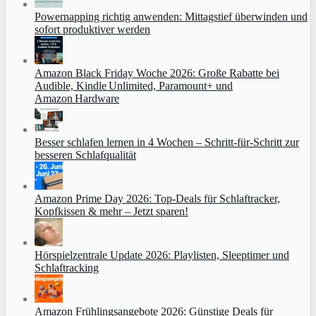
Powernapping richtig anwenden: Mittagstief überwinden und
sofort produktiver werden
Amazon Black Friday Woche 2026: Große Rabatte bei
Audible, Kindle Unlimited, Paramount+ und
Amazon Hardware
Besser schlafen lernen in 4 Wochen – Schritt‑für‑Schritt zur
besseren Schlafqualität
Amazon Prime Day 2026: Top-Deals für Schlaftracker,
Kopfkissen & mehr – Jetzt sparen!
Hörspielzentrale Update 2026: Playlisten, Sleeptimer und
Schlaftracking
Amazon Frühlingsangebote 2026: Günstige Deals für