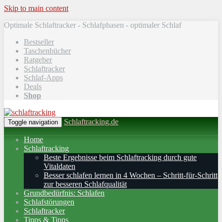
Skip to main content
Optimale Schlaftracker - Schlafphasen - optimaler Schlaf
Bestseller
Taschenbücher
Ratgeber
Schlaftracker
Schlaf-Apps
Deals
Shop
Schlaftracking.de
Toggle navigation
Home
Schlaftracking
Beste Ergebnisse beim Schlaftracking durch gute
Vitaldaten
Besser schlafen lernen in 4 Wochen – Schritt‑für‑Schritt
zur besseren Schlafqualität
Grundbedürfnis: Schlafen
Schlafstörungen
Schlaftracker
Tipps & Tipps