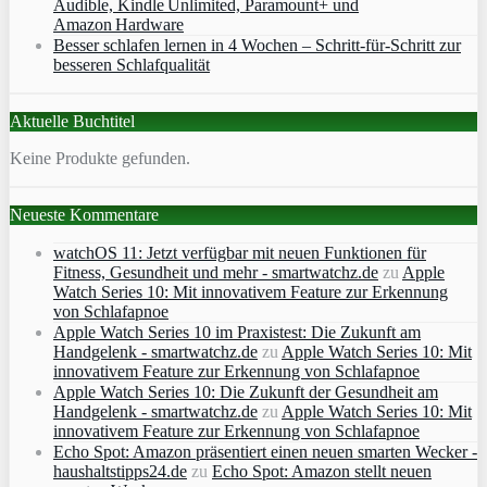
Audible, Kindle Unlimited, Paramount+ und
Amazon Hardware
Besser schlafen lernen in 4 Wochen – Schritt‑für‑Schritt zur
besseren Schlafqualität
Aktuelle Buchtitel
Keine Produkte gefunden.
Neueste Kommentare
watchOS 11: Jetzt verfügbar mit neuen Funktionen für
Fitness, Gesundheit und mehr - smartwatchz.de
zu
Apple
Watch Series 10: Mit innovativem Feature zur Erkennung
von Schlafapnoe
Apple Watch Series 10 im Praxistest: Die Zukunft am
Handgelenk - smartwatchz.de
zu
Apple Watch Series 10: Mit
innovativem Feature zur Erkennung von Schlafapnoe
Apple Watch Series 10: Die Zukunft der Gesundheit am
Handgelenk - smartwatchz.de
zu
Apple Watch Series 10: Mit
innovativem Feature zur Erkennung von Schlafapnoe
Echo Spot: Amazon präsentiert einen neuen smarten Wecker -
haushaltstipps24.de
zu
Echo Spot: Amazon stellt neuen