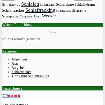
Schlafen
Schlafphase
Schlafapnoe
Schlafstörung
Schlafmangel
Schlaftracking
Schlaftracker
Schnarchen
Schlafzimmer
Wecker
Schnäppchen
Traum
Temperatur
Weitere Empfehlung
Anzeige
Keine Produkte gefunden.
Kategorien
Allgemein
App
Ratgeber
Schlaftracker
Tipps zum Schlaftracking
Verzeichnisse
Aktuelle Beiträge