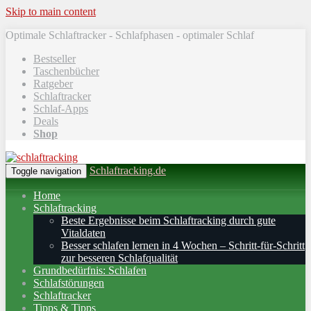
Skip to main content
Optimale Schlaftracker - Schlafphasen - optimaler Schlaf
Bestseller
Taschenbücher
Ratgeber
Schlaftracker
Schlaf-Apps
Deals
Shop
Schlaftracking.de
Toggle navigation
Home
Schlaftracking
Beste Ergebnisse beim Schlaftracking durch gute
Vitaldaten
Besser schlafen lernen in 4 Wochen – Schritt‑für‑Schritt
zur besseren Schlafqualität
Grundbedürfnis: Schlafen
Schlafstörungen
Schlaftracker
Tipps & Tipps