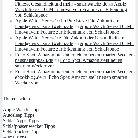
Fitness, Gesundheit und mehr - smartwatchz.de
zu
Apple
Watch Series 10: Mit innovativem Feature zur Erkennung
von Schlafapnoe
Apple Watch Series 10 im Praxistest: Die Zukunft am
Handgelenk - smartwatchz.de
zu
Apple Watch Series 10: Mit
innovativem Feature zur Erkennung von Schlafapnoe
Apple Watch Series 10: Die Zukunft der Gesundheit am
Handgelenk - smartwatchz.de
zu
Apple Watch Series 10: Mit
innovativem Feature zur Erkennung von Schlafapnoe
Echo Spot: Amazon präsentiert einen neuen smarten Wecker -
haushaltstipps24.de
zu
Echo Spot: Amazon stellt neuen
smarten Wecker vor
Echo Spot: Amazon präsentiert einen neuen smarten Wecker -
ebookblog.de
zu
Echo Spot: Amazon stellt neuen smarten
Wecker vor
Themenseiten
Apple Watch Tipps
Autosleep Tipps
Schlaf Apps Tipps
Schlafphasenwecker Tipps
Schlaftracker Tipps
Alexa Tipps