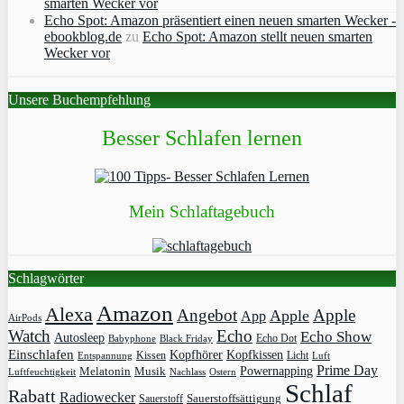
smarten Wecker vor
Echo Spot: Amazon präsentiert einen neuen smarten Wecker -
ebookblog.de
zu
Echo Spot: Amazon stellt neuen smarten
Wecker vor
Unsere Buchempfehlung
Besser Schlafen lernen
Mein Schlaftagebuch
Schlagwörter
Amazon
Alexa
Angebot
Apple
Apple
App
AirPods
Watch
Echo
Echo Show
Autosleep
Echo Dot
Babyphone
Black Friday
Einschlafen
Kopfhörer
Kopfkissen
Kissen
Licht
Entspannung
Luft
Prime Day
Powernapping
Melatonin
Musik
Luftfeuchtigkeit
Nachlass
Ostern
Schlaf
Rabatt
Radiowecker
Sauerstoff
Sauerstoffsättigung