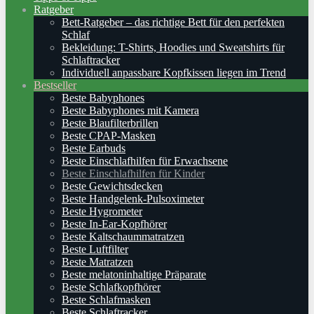
Ratgeber
Bett-Ratgeber – das richtige Bett für den perfekten
Schlaf
Bekleidung: T-Shirts, Hoodies und Sweatshirts für
Schlaftracker
Individuell anpassbare Kopfkissen liegen im Trend
Bestseller
Beste Babyphones
Beste Babyphones mit Kamera
Beste Blaufilterbrillen
Beste CPAP-Masken
Beste Earbuds
Beste Einschlafhilfen für Erwachsene
Beste Einschlafhilfen für Kinder
Beste Gewichtsdecken
Beste Handgelenk-Pulsoximeter
Beste Hygrometer
Beste In-Ear-Kopfhörer
Beste Kaltschaummatratzen
Beste Luftfilter
Beste Matratzen
Beste melatoninhaltige Präparate
Beste Schlafkopfhörer
Beste Schlafmasken
Beste Schlaftracker