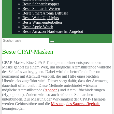
Beste Schnarchstopper
Beste Schnarch Westen
Beste Smart Aroma Diffuser
Beste Wake Up Lights
Beste Wärmeunterbetten
Beste Apple Watch
Beste Amazon-Hardware im Angebot
Beste CPAP-Masken
CPAP-Maske: Eine CPAP-Therapie mit einer entsprechenden
Maske gehört zu einem Weg, um mögliche Atemstillstände während
des Schlafes zu begegnen. Dabei wird die betreffende Person
permanent mit Atemluft versorgt, die mit Hilfe eines leichten
Überdrucks zugeführt wird. Dieser sorgt dafür, dass der Atemweg
dauerhaft offen bleibt. Diese Methode unterbindet wirksam
mögliche Atemstillstände (
Apnoen
) und Atemluftbehinderungen
(Hypopnoen). Zudem wird so auch störende Schnarchen
unterbunden. Zur Messung der Wirksamkeit der CPAP-Therapie
werden Gehirnströme und die
Messung des Sauerstoffgehalts
herangezogen.