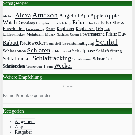
Schlagwörter
Amazon
Alexa
Angebot
Apple
Apple
App
AirPods
Watch
Echo
Echo Show
Autosleep
Echo Dot
Babyphone
Black Friday
Einschlafen
Kopfhörer
Kopfkissen
Kissen
Licht
Entspannung
Luft
Prime Day
Powernapping
Melatonin
Musik
Luftfeuchtigkeit
Nachlass
Ostern
Schlaf
Rabatt
Radiowecker
Sauerstoff
Sauerstoffsättigung
Schlafen
Schlafphase
Schlafapnoe
Schlafstörung
Schlafmangel
Schlaftracking
Schlaftracker
Schnarchen
Schlafzimmer
Wecker
Schnäppchen
Traum
Temperatur
Weitere Empfehlung
Anzeige
Keine Produkte gefunden.
Kategorien
Allgemein
App
Ratgeber