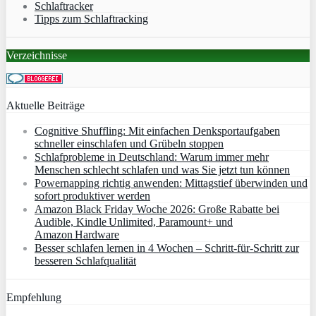
Schlaftracker
Tipps zum Schlaftracking
Verzeichnisse
Aktuelle Beiträge
Cognitive Shuffling: Mit einfachen Denksportaufgaben
schneller einschlafen und Grübeln stoppen
Schlafprobleme in Deutschland: Warum immer mehr
Menschen schlecht schlafen und was Sie jetzt tun können
Powernapping richtig anwenden: Mittagstief überwinden und
sofort produktiver werden
Amazon Black Friday Woche 2026: Große Rabatte bei
Audible, Kindle Unlimited, Paramount+ und
Amazon Hardware
Besser schlafen lernen in 4 Wochen – Schritt‑für‑Schritt zur
besseren Schlafqualität
Empfehlung