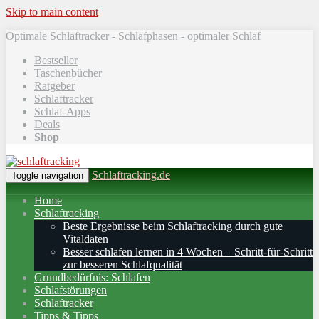
Skip to main content
Optimale Schlaftracker - Schlafphasen - optimaler Schlaf
Bestseller
Taschenbücher
Ratgeber
Schlaftracker
Schlaf-Apps
Deals
Shop
Schlaftracking.de
Toggle navigation
Home
Schlaftracking
Beste Ergebnisse beim Schlaftracking durch gute
Vitaldaten
Besser schlafen lernen in 4 Wochen – Schritt‑für‑Schritt
zur besseren Schlafqualität
Grundbedürfnis: Schlafen
Schlafstörungen
Schlaftracker
Tipps & Tipps