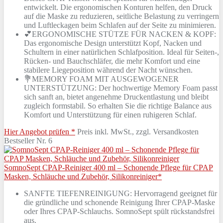
entwickelt. Die ergonomischen Konturen helfen, den Druck
auf die Maske zu reduzieren, seitliche Belastung zu verringern
und Luftleckagen beim Schlafen auf der Seite zu minimieren.
💕ERGONOMISCHE STÜTZE FÜR NACKEN & KOPF:
Das ergonomische Design unterstützt Kopf, Nacken und
Schultern in einer natürlichen Schlafposition. Ideal für Seiten-,
Rücken- und Bauchschläfer, die mehr Komfort und eine
stabilere Liegeposition während der Nacht wünschen.
💐MEMORY FOAM MIT AUSGEWOGENER
UNTERSTÜTZUNG: Der hochwertige Memory Foam passt
sich sanft an, bietet angenehme Druckentlastung und bleibt
zugleich formstabil. So erhalten Sie die richtige Balance aus
Komfort und Unterstützung für einen ruhigeren Schlaf.
Hier Angebot prüfen *
Preis inkl. MwSt., zzgl. Versandkosten
Bestseller Nr. 6
SomnoSept CPAP-Reiniger 400 ml – Schonende Pflege für CPAP
Masken, Schläuche und Zubehör, Silikonreiniger*
SANFTE TIEFENREINIGUNG: Hervorragend geeignet für
die gründliche und schonende Reinigung Ihrer CPAP-Maske
oder Ihres CPAP-Schlauchs. SomnoSept spült rückstandsfrei
aus.