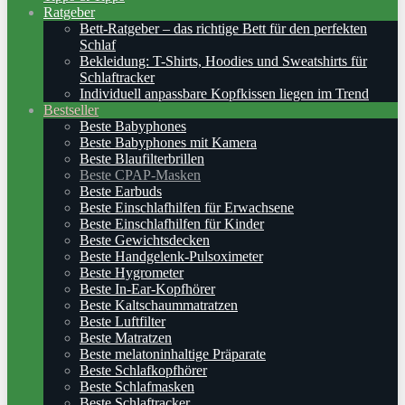
Ratgeber
Bett-Ratgeber – das richtige Bett für den perfekten
Schlaf
Bekleidung: T-Shirts, Hoodies und Sweatshirts für
Schlaftracker
Individuell anpassbare Kopfkissen liegen im Trend
Bestseller
Beste Babyphones
Beste Babyphones mit Kamera
Beste Blaufilterbrillen
Beste CPAP-Masken
Beste Earbuds
Beste Einschlafhilfen für Erwachsene
Beste Einschlafhilfen für Kinder
Beste Gewichtsdecken
Beste Handgelenk-Pulsoximeter
Beste Hygrometer
Beste In-Ear-Kopfhörer
Beste Kaltschaummatratzen
Beste Luftfilter
Beste Matratzen
Beste melatoninhaltige Präparate
Beste Schlafkopfhörer
Beste Schlafmasken
Beste Schlaftracker