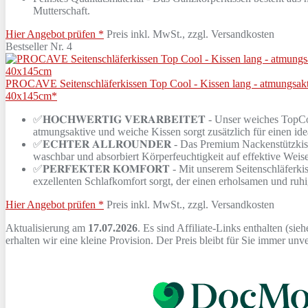
Mutterschaft.
Hier Angebot prüfen *
Preis inkl. MwSt., zzgl. Versandkosten
Bestseller Nr. 4
PROCAVE Seitenschläferkissen Top Cool - Kissen lang - atmungsakti
40x145cm*
✅𝐇𝐎𝐂𝐇𝐖𝐄𝐑𝐓𝐈𝐆 𝐕𝐄𝐑𝐀𝐑𝐁𝐄𝐈𝐓𝐄𝐓 - Unser weiches 
atmungsaktive und weiche Kissen sorgt zusätzlich für einen ide
✅𝐄𝐂𝐇𝐓𝐄𝐑 𝐀𝐋𝐋𝐑𝐎𝐔𝐍𝐃𝐄𝐑 - Das Premium Nackenstützki
waschbar und absorbiert Körperfeuchtigkeit auf effektive Weise
✅𝐏𝐄𝐑𝐅𝐄𝐊𝐓𝐄𝐑 𝐊𝐎𝐌𝐅𝐎𝐑𝐓 - Mit unserem Seitenschläf
exzellenten Schlafkomfort sorgt, der einen erholsamen und ruhig
Hier Angebot prüfen *
Preis inkl. MwSt., zzgl. Versandkosten
Aktualisierung am
17.07.2026
. Es sind Affiliate-Links enthalten (sie
erhalten wir eine kleine Provision. Der Preis bleibt für Sie immer un