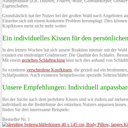
Naturprodukte (z.B.
Daunen, Federn, Wolle, Getreidekörper, Obstke
Eigenschaften.
Grundsätzlich hat der Nutzer bei der großen Wahl nach Angeboten au
Einzelne sich mit einem konkreten Problem herumplagt. Dies können S
Kopfkissen meist nicht mehr weiter.
Ein individuelles Kissen für den persönliche
In den letzten Wochen hat sich unsere Reaktion intensiv mit der Wahl
existiert ein eindeutiger Gradmesser: Die Qualität des Schlafes. Bes
Mit einem
gezielten Schlaftracking
lässt sich dies anhand von Schlaf
So existieren
verschiedene Kopfkissen
, die gezielt auf ein bestimmte
Schlafposition. Auch existieren beispielsweise spezielle Seitenschlä
Unsere Empfehlungen: Individuell anpassbar
Bei der Suche nach dem perfekten Kissen sind wir zudem auf mehrere 
individuell an die Bedürfnisse des einzelnen Nutzers anpassen lassen.
finden Sie drei interessante Beispiele:
Bestseller Nr. 1