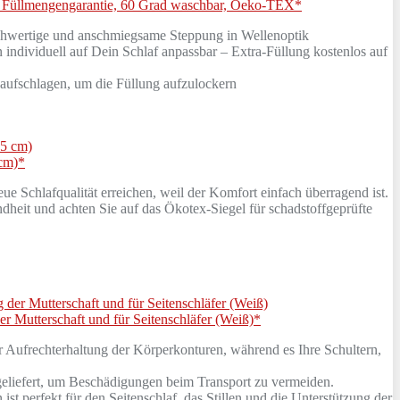
fer, Füllmengengarantie, 60 Grad waschbar, Oeko-TEX*
Hochwertige und anschmiegsame Steppung in Wellenoptik
dividuell auf Dein Schlaf anpassbar – Extra-Füllung kostenlos auf
aufschlagen, um die Füllung aufzulockern
 cm)*
fqualität erreichen, weil der Komfort einfach überragend ist.
eit und achten Sie auf das Ökotex-Siegel für schadstoffgeprüfte
 Mutterschaft und für Seitenschläfer (Weiß)*
der Aufrechterhaltung der Körperkonturen, während es Ihre Schultern,
eliefert, um Beschädigungen beim Transport zu vermeiden.
st perfekt für den Seitenschlaf, das Stillen und die Unterstützung der