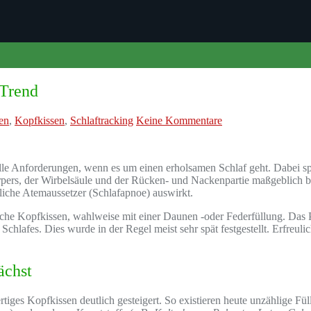
 Trend
en
,
Kopfkissen
,
Schlaftracking
Keine Kommentare
lle Anforderungen, wenn es um einen erholsamen Schlaf geht. Dabei spi
rpers, der Wirbelsäule und der Rücken- und Nackenpartie maßgeblich b
liche Atemaussetzer (Schlafapnoe) auswirkt.
iche Kopfkissen, wahlweise mit einer Daunen -oder Federfüllung. Das P
des Schlafes. Dies wurde in der Regel meist sehr spät festgestellt. Erfre
ächst
tiges Kopfkissen deutlich gesteigert. So existieren heute unzählige Fü