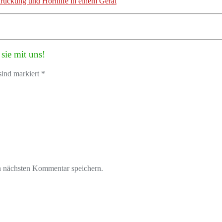
rückung und Hörhilfe in einem Gerät
sie mit uns!
sind markiert *
n nächsten Kommentar speichern.