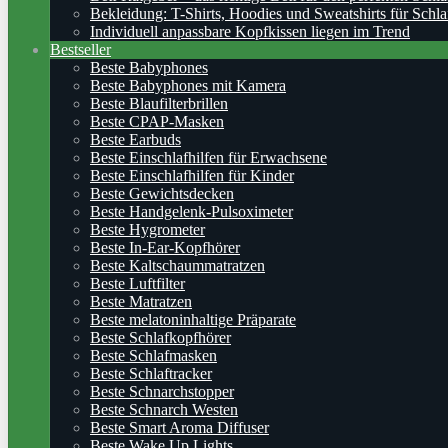
Bekleidung: T-Shirts, Hoodies und Sweatshirts für Schla
Individuell anpassbare Kopfkissen liegen im Trend
Bestseller
Beste Babyphones
Beste Babyphones mit Kamera
Beste Blaufilterbrillen
Beste CPAP-Masken
Beste Earbuds
Beste Einschlafhilfen für Erwachsene
Beste Einschlafhilfen für Kinder
Beste Gewichtsdecken
Beste Handgelenk-Pulsoximeter
Beste Hygrometer
Beste In-Ear-Kopfhörer
Beste Kaltschaummatratzen
Beste Luftfilter
Beste Matratzen
Beste melatoninhaltige Präparate
Beste Schlafkopfhörer
Beste Schlafmasken
Beste Schlaftracker
Beste Schnarchstopper
Beste Schnarch Westen
Beste Smart Aroma Diffuser
Beste Wake Up Lights