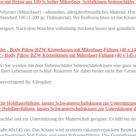
ssen mit Bezug aus 100 % Softer Mikrofaser, Schlafkissen Seitenschlä
yester (Mikrofaser) - ultrasoftes, allergikerfreundliches Material. 
d 100 (1.200 gr. Füllmaterial). Per Reißverschluss ist das Kissen in
eignet. Nach dem Waschen vollständig trocknen lassen und gründlich 
äfer - Body Pillow BZW Körperkissen mit Mikrofaser-Füllung (40 x 145
it dem Siebenschläfer Seitenschläferkissen eine ganz neue Schla
Lebenszeit im Schlaf. Riskieren Sie dabei besser nicht Ihre Gesundh
orragend für Allergiker.
hlfaserfüllung, langes Schwangerschaftskissen zur Unterstützung der
tenschlaf und zur Unterstützung der Mutterschaft geeignet. Es hilft bei 
 Maße 40x145 cm. Das Kissen wird in einem vakuumverpackten Beutel g
ochwertigem Soft Fabric und einer Polyesterfüllung. Das Doppelkissen i