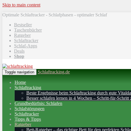
Skip to main content
Optimale Schlaftracker - Schlafphasen - optimaler Schlaf
Bestseller
Taschenbücher
Ratgeber
Schlaftracker
Schlaf-Apps
Deals
Shop
Schlaftracking.de
Toggle navigation
Home
Schlaftracking
Beste Ergebnisse beim Schlaftracking durch gute Vitalda
Besser schlafen lernen in 4 Wochen – Schritt‑für‑Schritt 
Grundbedürfnis: Schlafen
Schlafstörungen
Schlaftracker
Tipps & Tipps
Ratgeber
Bett-Ratgeber – das richtige Bett für den perfekten Schla