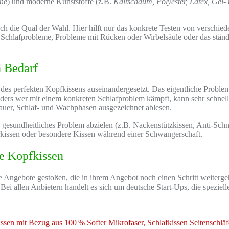
rne
) und moderne Kunststoffe (z.B.
Kaltschaum, Polyester, Latex, Gel
ch die Qual der Wahl. Hier hilft nur das konkrete Testen von verschie
chlafprobleme, Probleme mit Rücken oder Wirbelsäule oder das ständig
n Bedarf
 des perfekten Kopfkissens auseinandergesetzt. Das eigentliche Proble
onders wer mit einem konkreten Schlafproblem kämpft, kann sehr schnell
dauer, Schlaf- und Wachphasen ausgezeichnet ablesen.
s, gesundheitliches Problem abzielen (z.B. Nackenstützkissen, Anti-Sch
ferkissen oder besondere Kissen während einer Schwangerschaft.
e Kopfkissen
Angebote gestoßen, die in ihrem Angebot noch einen Schritt weitergehe
 Bei allen Anbietern handelt es sich um deutsche Start-Ups, die spezie