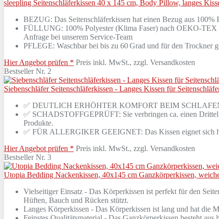
sleepling Seitenschläferkissen 40 x 145 cm, Body Pillow, langes Ki
BEZUG: Das Seitenschläferkissen hat einen Bezug aus 100% Pol
FÜLLUNG: 100% Polyester (Klima Faser) nach OEKO-TEX Standar
Anfrage bei unserem Service-Team
PFLEGE: Waschbar bei bis zu 60 Grad und für den Trockner ge
Hier Angebot prüfen *
Preis inkl. MwSt., zzgl. Versandkosten
Bestseller Nr. 2
Siebenschläfer Seitenschläferkissen - Langes Kissen für Seitenschl
✅ DEUTLICH ERHÖHTER KOMFORT BEIM SCHLAFEN: Sie werden m
✅ SCHADSTOFFGEPRÜFT: Sie verbringen ca. einen Drittel Ihrer 
Produkte.
✅ FÜR ALLERGIKER GEEIGNET: Das Kissen eignet sich herv
Hier Angebot prüfen *
Preis inkl. MwSt., zzgl. Versandkosten
Bestseller Nr. 3
Utopia Bedding Nackenkissen, 40x145 cm Ganzkörperkissen, weiche Ho
Vielseitiger Einsatz - Das Körperkissen ist perfekt für den Sei
Hüften, Bauch und Rücken stützt.
Langes Körperkissen - Das Körperkissen ist lang und hat die
Feinstes Qualitätsmaterial - Das Ganzkörperkissen besteht aus h