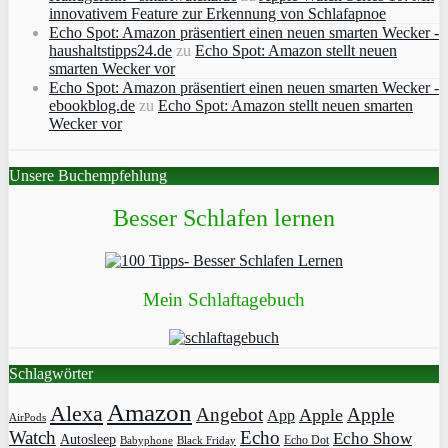
innovativem Feature zur Erkennung von Schlafapnoe
Echo Spot: Amazon präsentiert einen neuen smarten Wecker -
haushaltstipps24.de
zu
Echo Spot: Amazon stellt neuen
smarten Wecker vor
Echo Spot: Amazon präsentiert einen neuen smarten Wecker -
ebookblog.de
zu
Echo Spot: Amazon stellt neuen smarten
Wecker vor
Unsere Buchempfehlung
Besser Schlafen lernen
Mein Schlaftagebuch
Schlagwörter
Amazon
Alexa
Angebot
Apple
Apple
App
AirPods
Watch
Echo
Echo Show
Autosleep
Echo Dot
Babyphone
Black Friday