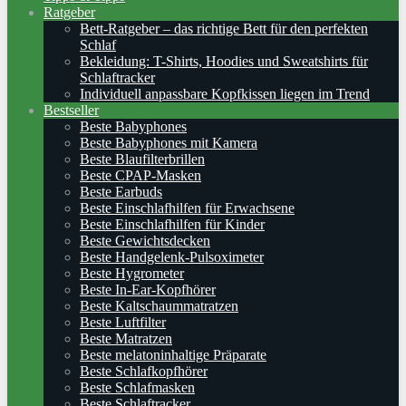
Ratgeber
Bett-Ratgeber – das richtige Bett für den perfekten
Schlaf
Bekleidung: T-Shirts, Hoodies und Sweatshirts für
Schlaftracker
Individuell anpassbare Kopfkissen liegen im Trend
Bestseller
Beste Babyphones
Beste Babyphones mit Kamera
Beste Blaufilterbrillen
Beste CPAP-Masken
Beste Earbuds
Beste Einschlafhilfen für Erwachsene
Beste Einschlafhilfen für Kinder
Beste Gewichtsdecken
Beste Handgelenk-Pulsoximeter
Beste Hygrometer
Beste In-Ear-Kopfhörer
Beste Kaltschaummatratzen
Beste Luftfilter
Beste Matratzen
Beste melatoninhaltige Präparate
Beste Schlafkopfhörer
Beste Schlafmasken
Beste Schlaftracker