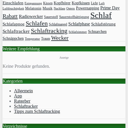
Einschlafen
Kopfhörer
Kopfkissen
Kissen
Licht
Entspannung
Luft
Prime Day
Powernapping
Melatonin
Musik
Luftfeuchtigkeit
Nachlass
Ostern
Schlaf
Rabatt
Radiowecker
Sauerstoff
Sauerstoffsättigung
Schlafen
Schlafphase
Schlafapnoe
Schlafstörung
Schlafmangel
Schlaftracking
Schlaftracker
Schnarchen
Schlafzimmer
Wecker
Schnäppchen
Traum
Temperatur
Weitere Empfehlung
Anzeige
Keine Produkte gefunden.
Kategorien
Allgemein
App
Ratgeber
Schlaftracker
Tipps zum Schlaftracking
Verzeichnisse