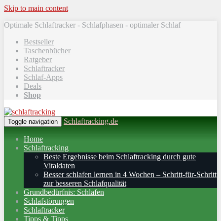
Skip to main content
Optimale Schlaftracker - Schlafphasen - optimaler Schlaf
Bestseller
Taschenbücher
Ratgeber
Schlaftracker
Schlaf-Apps
Deals
Shop
Schlaftracking.de
Toggle navigation
Home
Schlaftracking
Beste Ergebnisse beim Schlaftracking durch gute
Vitaldaten
Besser schlafen lernen in 4 Wochen – Schritt‑für‑Schritt
zur besseren Schlafqualität
Grundbedürfnis: Schlafen
Schlafstörungen
Schlaftracker
Tipps & Tipps