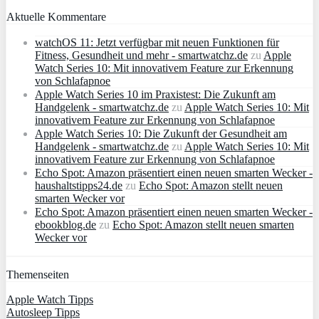
Aktuelle Kommentare
watchOS 11: Jetzt verfügbar mit neuen Funktionen für
Fitness, Gesundheit und mehr - smartwatchz.de
zu
Apple
Watch Series 10: Mit innovativem Feature zur Erkennung
von Schlafapnoe
Apple Watch Series 10 im Praxistest: Die Zukunft am
Handgelenk - smartwatchz.de
zu
Apple Watch Series 10: Mit
innovativem Feature zur Erkennung von Schlafapnoe
Apple Watch Series 10: Die Zukunft der Gesundheit am
Handgelenk - smartwatchz.de
zu
Apple Watch Series 10: Mit
innovativem Feature zur Erkennung von Schlafapnoe
Echo Spot: Amazon präsentiert einen neuen smarten Wecker -
haushaltstipps24.de
zu
Echo Spot: Amazon stellt neuen
smarten Wecker vor
Echo Spot: Amazon präsentiert einen neuen smarten Wecker -
ebookblog.de
zu
Echo Spot: Amazon stellt neuen smarten
Wecker vor
Themenseiten
Apple Watch Tipps
Autosleep Tipps