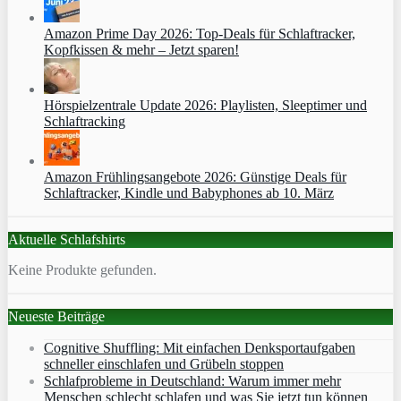
Amazon Prime Day 2026: Top-Deals für Schlaftracker,
Kopfkissen & mehr – Jetzt sparen!
Hörspielzentrale Update 2026: Playlisten, Sleeptimer und
Schlaftracking
Amazon Frühlingsangebote 2026: Günstige Deals für
Schlaftracker, Kindle und Babyphones ab 10. März
Aktuelle Schlafshirts
Keine Produkte gefunden.
Neueste Beiträge
Cognitive Shuffling: Mit einfachen Denksportaufgaben
schneller einschlafen und Grübeln stoppen
Schlafprobleme in Deutschland: Warum immer mehr
Menschen schlecht schlafen und was Sie jetzt tun können