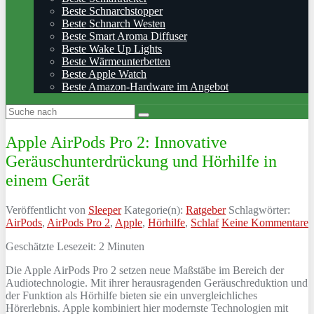
Beste Schnarchstopper
Beste Schnarch Westen
Beste Smart Aroma Diffuser
Beste Wake Up Lights
Beste Wärmeunterbetten
Beste Apple Watch
Beste Amazon-Hardware im Angebot
Apple AirPods Pro 2: Innovative
Geräuschunterdrückung und Hörhilfe in
einem Gerät
Veröffentlicht von
Sleeper
Kategorie(n):
Ratgeber
Schlagwörter:
AirPods
,
AirPods Pro 2
,
Apple
,
Hörhilfe
,
Schlaf
Keine Kommentare
Geschätzte Lesezeit:
2
Minuten
Die Apple AirPods Pro 2 setzen neue Maßstäbe im Bereich der
Audiotechnologie. Mit ihrer herausragenden Geräuschreduktion und
der Funktion als Hörhilfe bieten sie ein unvergleichliches
Hörerlebnis. Apple kombiniert hier modernste Technologien mit