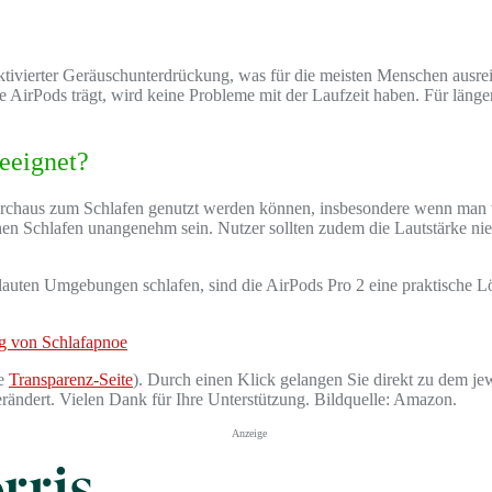
ktivierter Geräuschunterdrückung, was für die meisten Menschen ausre
e AirPods trägt, wird keine Probleme mit der Laufzeit haben. Für läng
geeignet?
rchaus zum Schlafen genutzt werden können, insbesondere wenn man
hen Schlafen unangenehm sein. Nutzer sollten zudem die Lautstärke nied
 lauten Umgebungen schlafen, sind die AirPods Pro 2 eine praktische L
ng von Schlafapnoe
he
Transparenz-Seite
). Durch einen Klick gelangen Sie direkt zu dem jew
verändert. Vielen Dank für Ihre Unterstützung. Bildquelle: Amazon.
Anzeige