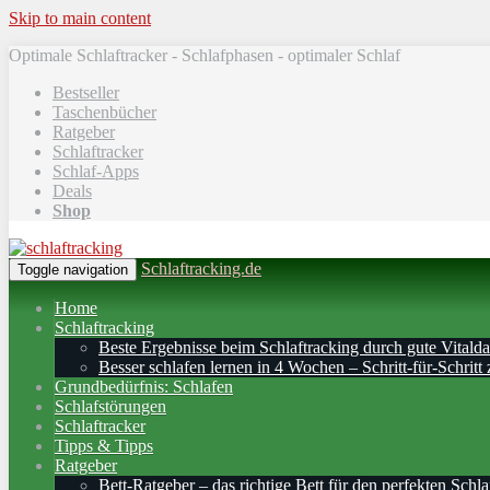
Skip to main content
Optimale Schlaftracker - Schlafphasen - optimaler Schlaf
Bestseller
Taschenbücher
Ratgeber
Schlaftracker
Schlaf-Apps
Deals
Shop
Schlaftracking.de
Toggle navigation
Home
Schlaftracking
Beste Ergebnisse beim Schlaftracking durch gute Vitalda
Besser schlafen lernen in 4 Wochen – Schritt‑für‑Schritt 
Grundbedürfnis: Schlafen
Schlafstörungen
Schlaftracker
Tipps & Tipps
Ratgeber
Bett-Ratgeber – das richtige Bett für den perfekten Schla