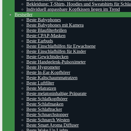
Bekleidung: T-Shirts, Hoodies und Sweatshirts für Schla
Individuell anpassbare Kopfkissen liegen im Trend
Bestseller
Beste Babyphones
Beste Babyphones mit Kamera
Beste Blaufilterbrillen
Beste CPAP-Masken
Beste Earbuds
Beste Einschlafhilfen für Erwachsene
Beste Einschlafhilfen für Kinder
Beste Gewichtsdecken
Beste Handgelenk-Pulsoximeter
Beste Hygrometer
Beste In-Ear-Kopfhörer
Beste Kaltschaummatratzen
Beste Luftfilter
Beste Matratzen
Beste melatoninhaltige Präparate
Beste Schlafkopfhörer
Beste Schlafmasken
Beste Schlaftracker
Beste Schnarchstopper
Beste Schnarch Westen
Beste Smart Aroma Diffuser
Beste Wake Up Lights