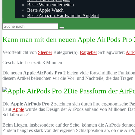
Beste Wärmeunterbetten
Beste Apple Watch
Beste Amazon-Hardware im Angebot
Kann man mit den neuen Apple AirPods Pro 
Veröffentlicht von
Sleeper
Kategorie(n):
Ratgeber
Schlagwörter:
AirP
Geschätzte Lesezeit:
3
Minuten
Die neuen
Apple AirPods Pro 2
bieten viele fortschrittliche Funktio
diesem Artikel beleuchten wir die Vor- und Nachteile, die das Tragen
Die Passform der AirP
Die
Apple AirPods Pro 2
zeichnen sich durch ihre ergonomische Pas
Laut
Apple
wurde das Design der AirPods anhand von Millionen Datenp
Schlafen aus?
Beim Liegen, insbesondere auf der Seite, könnten die AirPods denno
Zudem hängt es stark von der eigenen Schlafposition ab, ob die AirP