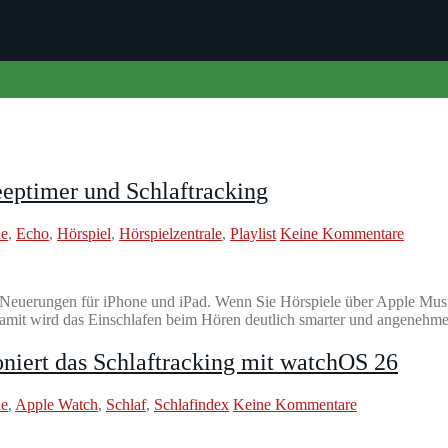
eeptimer und Schlaftracking
le
,
Echo
,
Hörspiel
,
Hörspielzentrale
,
Playlist
Keine Kommentare
e Neuerungen für iPhone und iPad. Wenn Sie Hörspiele über Apple Music
 Damit wird das Einschlafen beim Hören deutlich smarter und angenehm
oniert das Schlaftracking mit watchOS 26
le
,
Apple Watch
,
Schlaf
,
Schlafindex
Keine Kommentare