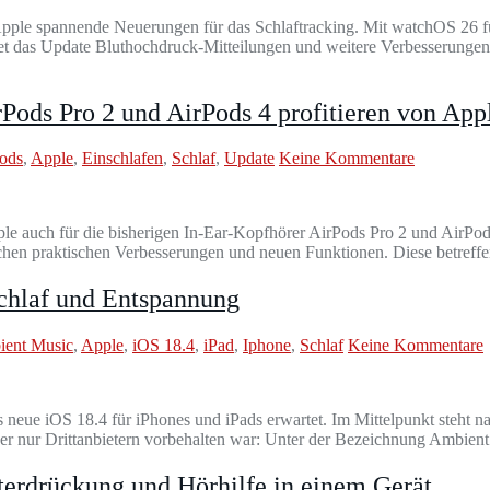
 Apple spannende Neuerungen für das Schlaftracking. Mit watchOS 26 fü
etet das Update Bluthochdruck-Mitteilungen und weitere Verbesserunge
ods Pro 2 und AirPods 4 profitieren von App
ods
,
Apple
,
Einschlafen
,
Schlaf
,
Update
Keine Kommentare
pple auch für die bisherigen In-Ear-Kopfhörer AirPods Pro 2 und AirPo
chen praktischen Verbesserungen und neuen Funktionen. Diese betreff
chlaf und Entspannung
ent Music
,
Apple
,
iOS 18.4
,
iPad
,
Iphone
,
Schlaf
Keine Kommentare
eue iOS 18.4 für iPhones und iPads erwartet. Im Mittelpunkt steht nat
isher nur Drittanbietern vorbehalten war: Unter der Bezeichnung Ambie
terdrückung und Hörhilfe in einem Gerät