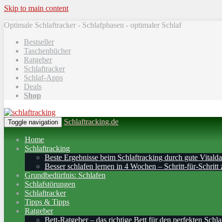
Skip to main content
Optimale Schlaftracker - Schlafphasen - optimaler Schlaf
Bestseller
Taschenbücher
Ratgeber
Schlaftracker
Schlaf-Apps
Deals
Shop
Schlaftracking.de
Toggle navigation
Home
Schlaftracking
Beste Ergebnisse beim Schlaftracking durch gute Vitalda
Besser schlafen lernen in 4 Wochen – Schritt‑für‑Schritt 
Grundbedürfnis: Schlafen
Schlafstörungen
Schlaftracker
Tipps & Tipps
Ratgeber
Bett-Ratgeber – das richtige Bett für den perfekten Schla