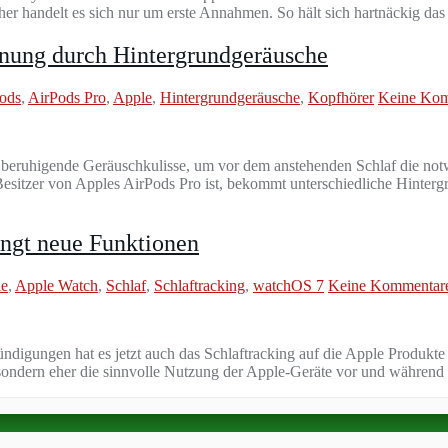
r handelt es sich nur um erste Annahmen. So hält sich hartnäckig da
nnung durch Hintergrundgeräusche
ods
,
AirPods Pro
,
Apple
,
Hintergrundgeräusche
,
Kopfhörer
Keine Kom
beruhigende Geräuschkulisse, um vor dem anstehenden Schlaf die notw
esitzer von Apples AirPods Pro ist, bekommt unterschiedliche Hinte
ingt neue Funktionen
le
,
Apple Watch
,
Schlaf
,
Schlaftracking
,
watchOS 7
Keine Kommentar
digungen hat es jetzt auch das Schlaftracking auf die Apple Produkte
, sondern eher die sinnvolle Nutzung der Apple-Geräte vor und während