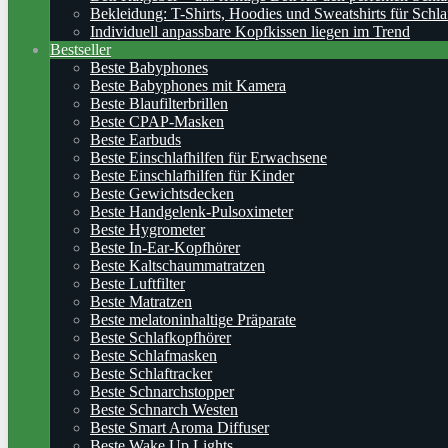
Bekleidung: T-Shirts, Hoodies und Sweatshirts für Schla
Individuell anpassbare Kopfkissen liegen im Trend
Bestseller
Beste Babyphones
Beste Babyphones mit Kamera
Beste Blaufilterbrillen
Beste CPAP-Masken
Beste Earbuds
Beste Einschlafhilfen für Erwachsene
Beste Einschlafhilfen für Kinder
Beste Gewichtsdecken
Beste Handgelenk-Pulsoximeter
Beste Hygrometer
Beste In-Ear-Kopfhörer
Beste Kaltschaummatratzen
Beste Luftfilter
Beste Matratzen
Beste melatoninhaltige Präparate
Beste Schlafkopfhörer
Beste Schlafmasken
Beste Schlaftracker
Beste Schnarchstopper
Beste Schnarch Westen
Beste Smart Aroma Diffuser
Beste Wake Up Lights