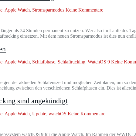
le
,
Apple Watch
,
Stromsparmodus
Keine Kommentare
länger als 24 Stunden permanent zu nutzen. Wer also im Laufe des Ta
laftracking einsetzen. Mit dem neuen Stromsparmodus ist dies nun end
en
le
,
Apple Watch
,
Schlafphase
,
Schlaftracking
,
WatchOS 9
Keine Komm
igen der aktuellen Schlafenszeit und möglichen Zeitplänen, um so den
heidung zwischen den verschiedenen Schlafphasen ein. Dies ist allerd
cking sind angekündigt
le
,
Apple Watch
,
Update
,
watchOS
Keine Kommentare
etriebssystem watchOS 9 für die Apple Watch. Im Rahmen der WWDC 202