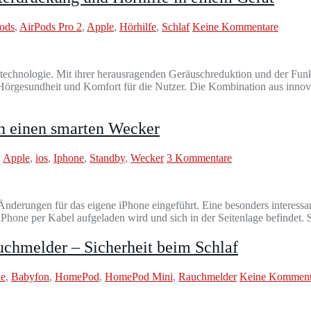
ods
,
AirPods Pro 2
,
Apple
,
Hörhilfe
,
Schlaf
Keine Kommentare
chnologie. Mit ihrer herausragenden Geräuschreduktion und der Funktio
Hörgesundheit und Komfort für die Nutzer. Die Kombination aus innov
in einen smarten Wecker
:
Apple
,
ios
,
Iphone
,
Standby
,
Wecker
3 Kommentare
Änderungen für das eigene iPhone eingeführt. Eine besonders interessa
iPhone per Kabel aufgeladen wird und sich in der Seitenlage befindet.
hmelder – Sicherheit beim Schlaf
le
,
Babyfon
,
HomePod
,
HomePod Mini
,
Rauchmelder
Keine Komment