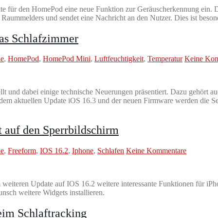
 für den HomePod eine neue Funktion zur Geräuscherkennung ein. Dies
Raummelders und sendet eine Nachricht an den Nutzer. Dies ist beson
das Schlafzimmer
le
,
HomePod
,
HomePod Mini
,
Luftfeuchtigkeit
,
Temperatur
Keine Ko
 und dabei einige technische Neuerungen präsentiert. Dazu gehört auc
t dem aktuellen Update iOS 16.3 und der neuen Firmware werden die Se
 auf den Sperrbildschirm
le
,
Freeform
,
IOS 16.2
,
Iphone
,
Schlafen
Keine Kommentare
eiteren Update auf IOS 16.2 weitere interessante Funktionen für iPh
sch weitere Widgets installieren.
eim Schlaftracking