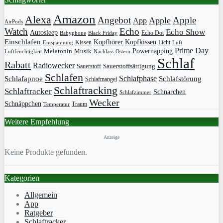
Amazon
Alexa
Angebot
Apple
Apple
App
AirPods
Watch
Echo
Echo Show
Autosleep
Echo Dot
Babyphone
Black Friday
Einschlafen
Kopfhörer
Kopfkissen
Kissen
Licht
Entspannung
Luft
Prime Day
Powernapping
Melatonin
Musik
Luftfeuchtigkeit
Nachlass
Ostern
Schlaf
Rabatt
Radiowecker
Sauerstoff
Sauerstoffsättigung
Schlafen
Schlafphase
Schlafapnoe
Schlafstörung
Schlafmangel
Schlaftracking
Schlaftracker
Schnarchen
Schlafzimmer
Wecker
Schnäppchen
Traum
Temperatur
Weitere Empfehlung
Anzeige
Keine Produkte gefunden.
Kategorien
Allgemein
App
Ratgeber
Schlaftracker