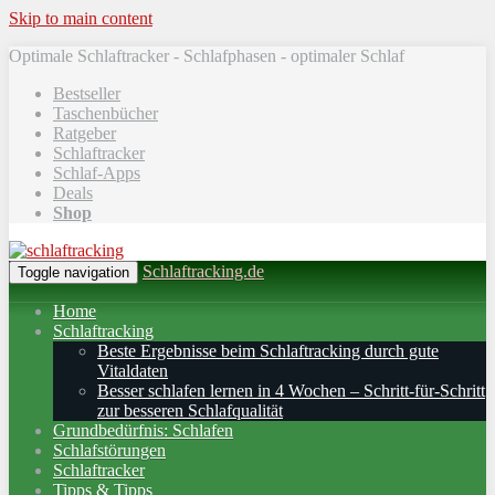
Skip to main content
Optimale Schlaftracker - Schlafphasen - optimaler Schlaf
Bestseller
Taschenbücher
Ratgeber
Schlaftracker
Schlaf-Apps
Deals
Shop
Schlaftracking.de
Toggle navigation
Home
Schlaftracking
Beste Ergebnisse beim Schlaftracking durch gute
Vitaldaten
Besser schlafen lernen in 4 Wochen – Schritt‑für‑Schritt
zur besseren Schlafqualität
Grundbedürfnis: Schlafen
Schlafstörungen
Schlaftracker
Tipps & Tipps