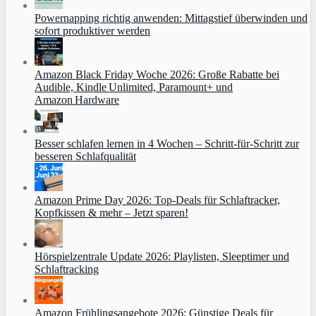
Powernapping richtig anwenden: Mittagstief überwinden und
sofort produktiver werden
Amazon Black Friday Woche 2026: Große Rabatte bei
Audible, Kindle Unlimited, Paramount+ und
Amazon Hardware
Besser schlafen lernen in 4 Wochen – Schritt‑für‑Schritt zur
besseren Schlafqualität
Amazon Prime Day 2026: Top-Deals für Schlaftracker,
Kopfkissen & mehr – Jetzt sparen!
Hörspielzentrale Update 2026: Playlisten, Sleeptimer und
Schlaftracking
Amazon Frühlingsangebote 2026: Günstige Deals für