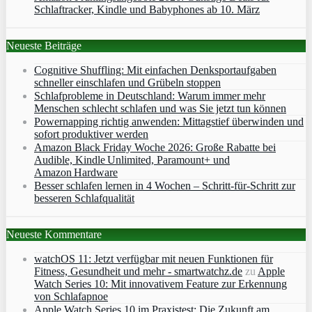
Schlaftracker, Kindle und Babyphones ab 10. März
Neueste Beiträge
Cognitive Shuffling: Mit einfachen Denksportaufgaben
schneller einschlafen und Grübeln stoppen
Schlafprobleme in Deutschland: Warum immer mehr
Menschen schlecht schlafen und was Sie jetzt tun können
Powernapping richtig anwenden: Mittagstief überwinden und
sofort produktiver werden
Amazon Black Friday Woche 2026: Große Rabatte bei
Audible, Kindle Unlimited, Paramount+ und
Amazon Hardware
Besser schlafen lernen in 4 Wochen – Schritt‑für‑Schritt zur
besseren Schlafqualität
Neueste Kommentare
watchOS 11: Jetzt verfügbar mit neuen Funktionen für
Fitness, Gesundheit und mehr - smartwatchz.de
zu
Apple
Watch Series 10: Mit innovativem Feature zur Erkennung
von Schlafapnoe
Apple Watch Series 10 im Praxistest: Die Zukunft am