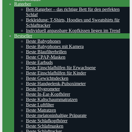
Ratgeber
Bett-Ratgeber – das richtige Bett für den perfekten
Schlaf
Bekleidung: T-Shirts, Hoodies und Sweatshirts für
Schlaftracker
Individuell anpassbare Kopfkissen liegen im Trend
Bestseller
Beste Babyphones
Beste Babyphones mit Kamera
Beste Blaufilterbrillen
Beste CPAP-Masken
Beste Earbuds
Beste Einschlafhilfen für Erwachsene
Beste Einschlafhilfen für Kinder
Beste Gewichtsdecken
Beste Handgelenk-Pulsoximeter
Beste Hygrometer
Beste In-Ear-Kopfhörer
Beste Kaltschaummatratzen
Beste Luftfilter
Beste Matratzen
Beste melatoninhaltige Präparate
Beste Schlafkopfhörer
Beste Schlafmasken
Beste Schlaftracker