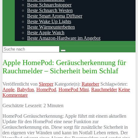
Beste Schnarchstopper
Beste Schnarch Westen
Beste Smart Aroma Diffuser
Beste Wake Up Lights
Beste Wärmeunterbetten
Beste Apple Watch
Beste Amazon-Hardware im Angebot
Apple HomePod: Geräuscherkennung für
Rauchmelder – Sicherheit beim Schlaf
Veröffentlicht von
Sleeper
Kategorie(n):
Ratgeber
Schlagwörter:
Apple
,
Babyfon
,
HomePod
,
HomePod Mini
,
Rauchmelder
Keine
Kommentare
Geschätzte Lesezeit:
2
Minuten
HomePod Geräuscherkennung: Apple führt mit einem aktuellen
Update für den HomePod eine neue Funktion zur
Geräuscherkennung ein. Diese sorgt für zusätzliche Sicherheit in
den eigenen vier Wänden und kann im Notfall Leben retten. Der