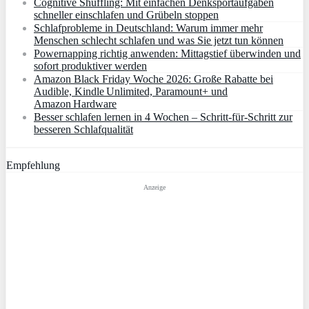
Cognitive Shuffling: Mit einfachen Denksportaufgaben
schneller einschlafen und Grübeln stoppen
Schlafprobleme in Deutschland: Warum immer mehr
Menschen schlecht schlafen und was Sie jetzt tun können
Powernapping richtig anwenden: Mittagstief überwinden und
sofort produktiver werden
Amazon Black Friday Woche 2026: Große Rabatte bei
Audible, Kindle Unlimited, Paramount+ und
Amazon Hardware
Besser schlafen lernen in 4 Wochen – Schritt‑für‑Schritt zur
besseren Schlafqualität
Empfehlung
Anzeige