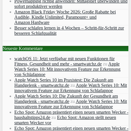
Powernapping richtig anwenden: Mittagstief überwinden und
sofort produktiver werden
Amazon Black Friday Woche 2026: Große Rabatte bei
Audible, Kindle Unlimited, Paramount+ und
Amazon Hardware
Besser schlafen lernen in 4 Wochen – Schritt‑für‑Schritt zur
besseren Schlafqualität
Neueste Kommentare
watchOS 11: Jetzt verfügbar mit neuen Funktionen für
Fitness, Gesundheit und mehr - smartwatchz.de
zu
Apple
Watch Series 10: Mit innovativem Feature zur Erkennung
von Schlafapnoe
Apple Watch Series 10 im Praxistest: Die Zukunft am
Handgelenk - smartwatchz.de
zu
Apple Watch Series 10: Mit
innovativem Feature zur Erkennung von Schlafapnoe
Apple Watch Series 10: Die Zukunft der Gesundheit am
Handgelenk - smartwatchz.de
zu
Apple Watch Series 10: Mit
innovativem Feature zur Erkennung von Schlafapnoe
Echo Spot: Amazon präsentiert einen neuen smarten Wecker -
haushaltstipps24.de
zu
Echo Spot: Amazon stellt neuen
smarten Wecker vor
Echo Spot: Amazon präsentiert einen neuen smarten Wecker -