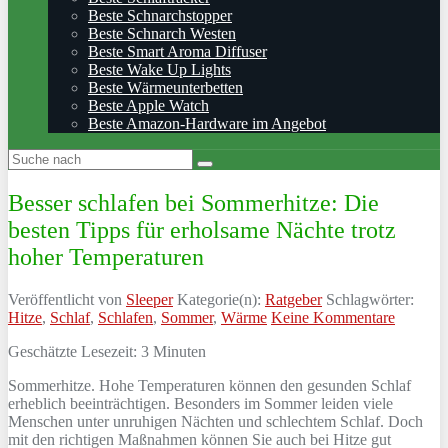
Beste Schnarchstopper
Beste Schnarch Westen
Beste Smart Aroma Diffuser
Beste Wake Up Lights
Beste Wärmeunterbetten
Beste Apple Watch
Beste Amazon-Hardware im Angebot
Besser schlafen bei Sommerhitze: Die
besten Tipps für erholsame Nächte trotz
hoher Temperaturen
Veröffentlicht von
Sleeper
Kategorie(n):
Ratgeber
Schlagwörter:
Hitze
,
Schlaf
,
Schlafen
,
Sommer
,
Wärme
Keine Kommentare
Geschätzte Lesezeit:
3
Minuten
Sommerhitze. Hohe Temperaturen können den gesunden Schlaf
erheblich beeinträchtigen. Besonders im Sommer leiden viele
Menschen unter unruhigen Nächten und schlechtem Schlaf. Doch
mit den richtigen Maßnahmen können Sie auch bei Hitze gut