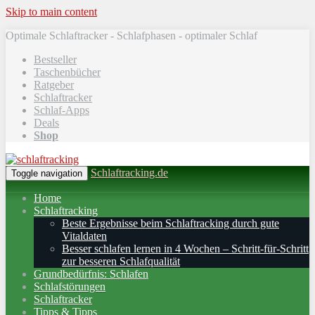
Skip to main content
Optimale Schlaftracker - Schlafphasen - optimaler Schlaf
Bestseller
Taschenbücher
Ratgeber
Schlaftracker
Schlaf-Apps
Deals
Shop
Schlaftracking.de
Toggle navigation
Home
Schlaftracking
Beste Ergebnisse beim Schlaftracking durch gute
Vitaldaten
Besser schlafen lernen in 4 Wochen – Schritt‑für‑Schritt
zur besseren Schlafqualität
Grundbedürfnis: Schlafen
Schlafstörungen
Schlaftracker
Tipps & Tipps