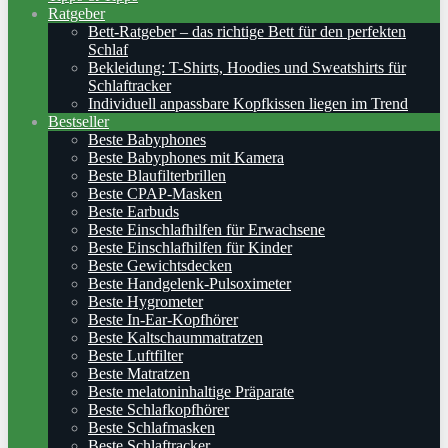
Ratgeber
Bett-Ratgeber – das richtige Bett für den perfekten
Schlaf
Bekleidung: T-Shirts, Hoodies und Sweatshirts für
Schlaftracker
Individuell anpassbare Kopfkissen liegen im Trend
Bestseller
Beste Babyphones
Beste Babyphones mit Kamera
Beste Blaufilterbrillen
Beste CPAP-Masken
Beste Earbuds
Beste Einschlafhilfen für Erwachsene
Beste Einschlafhilfen für Kinder
Beste Gewichtsdecken
Beste Handgelenk-Pulsoximeter
Beste Hygrometer
Beste In-Ear-Kopfhörer
Beste Kaltschaummatratzen
Beste Luftfilter
Beste Matratzen
Beste melatoninhaltige Präparate
Beste Schlafkopfhörer
Beste Schlafmasken
Beste Schlaftracker