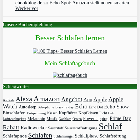
ebookblog.de
zu
Echo Spot: Amazon stellt neuen smarten
Wecker vor
Unsere Buchempfehlung
Besser Schlafen lernen
Mein Schlaftagebuch
Schlagwörter
Amazon
Alexa
Angebot
Apple
Apple
App
AirPods
Watch
Echo
Echo Show
Autosleep
Echo Dot
Babyphone
Black Friday
Einschlafen
Kopfhörer
Kopfkissen
Kissen
Licht
Entspannung
Luft
Prime Day
Powernapping
Melatonin
Musik
Luftfeuchtigkeit
Nachlass
Ostern
Schlaf
Rabatt
Radiowecker
Sauerstoff
Sauerstoffsättigung
Schlafen
Schlafphase
Schlafapnoe
Schlafstörung
Schlafmangel