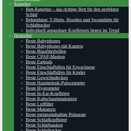
Ratgeber
Bett-Ratgeber – das richtige Bett für den perfekten
Schlaf
Bekleidung: T-Shirts, Hoodies und Sweatshirts für
Schlaftracker
Individuell anpassbare Kopfkissen liegen im Trend
Bestseller
Beste Babyphones
Beste Babyphones mit Kamera
Beste Blaufilterbrillen
Beste CPAP-Masken
Beste Earbuds
Beste Einschlafhilfen für Erwachsene
Beste Einschlafhilfen für Kinder
Beste Gewichtsdecken
Beste Handgelenk-Pulsoximeter
Beste Hygrometer
Beste In-Ear-Kopfhörer
Beste Kaltschaummatratzen
Beste Luftfilter
Beste Matratzen
Beste melatoninhaltige Präparate
Beste Schlafkopfhörer
Beste Schlafmasken
Beste Schlaftracker