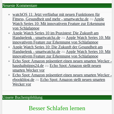
Neueste Kommentare
watchOS 11: Jetzt verfügbar mit neuen Funktionen für
Fitness, Gesundheit und mehr - smartwatchz.de
zu
Apple
Watch Series 10: Mit innovativem Feature zur Erkennung
von Schlafapnoe
Apple Watch Series 10 im Praxistest: Die Zukunft am
Handgelenk - smartwatchz.de
zu
Apple Watch Series 10: Mit
innovativem Feature zur Erkennung von Schlafapnoe
Apple Watch Series 10: Die Zukunft der Gesundheit am
Handgelenk - smartwatchz.de
zu
Apple Watch Series 10: Mit
innovativem Feature zur Erkennung von Schlafapnoe
Echo Spot: Amazon präsentiert einen neuen smarten Wecker -
haushaltstipps24.de
zu
Echo Spot: Amazon stellt neuen
smarten Wecker vor
Echo Spot: Amazon präsentiert einen neuen smarten Wecker -
ebookblog.de
zu
Echo Spot: Amazon stellt neuen smarten
Wecker vor
Unsere Buchempfehlung
Besser Schlafen lernen