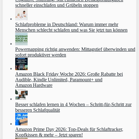
schneller einschlafen und Grübeln stoppen
Schlafprobleme in Deutschland: Warum immer mehr
Menschen schlecht schlafen und was Sie jetzt tun können
Powernapping richtig anwenden: Mittagstief überwinden und
sofort produktiver werden
Amazon Black Friday Woche 2026: Große Rabatte bei
Audible, Kindle Unlimited, Paramount+ und
Amazon Hardware
Besser schlafen lernen in 4 Wochen – Schritt‑für‑Schritt zur
besseren Schlafqualität
Amazon Prime Day 2026: Top-Deals für Schlaftracker,
Kopfkissen & mehr – Jetzt sparen!