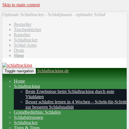
Skip to main content
Optimale Schlaftracker - Schlafphasen - optimaler Schlaf
Bestseller
Taschenbücher
Ratgeber
Schlaftracker
Schlaf-Apps
Deals
Shop
Schlaftracking.de
Toggle navigation
Home
Schlaftracking
Beste Ergebnisse beim Schlaftracking durch gute
Vitaldaten
Besser schlafen lernen in 4 Wochen – Schritt‑für‑Schritt
zur besseren Schlafqualität
Grundbedürfnis: Schlafen
Schlafstörungen
Schlaftracker
Tipps & Tipps