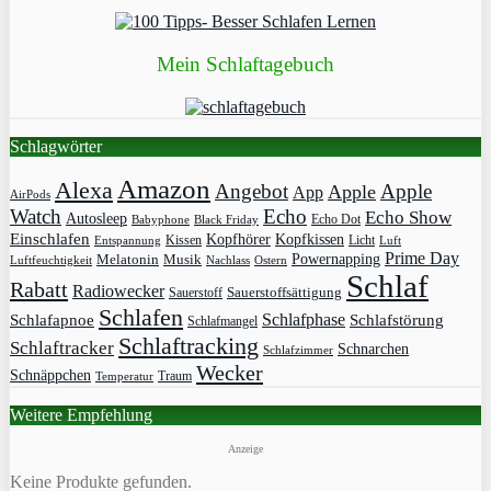
Mein Schlaftagebuch
Schlagwörter
Amazon
Alexa
Angebot
Apple
Apple
App
AirPods
Watch
Echo
Echo Show
Autosleep
Echo Dot
Babyphone
Black Friday
Einschlafen
Kopfhörer
Kopfkissen
Kissen
Licht
Entspannung
Luft
Prime Day
Powernapping
Melatonin
Musik
Luftfeuchtigkeit
Nachlass
Ostern
Schlaf
Rabatt
Radiowecker
Sauerstoff
Sauerstoffsättigung
Schlafen
Schlafphase
Schlafapnoe
Schlafstörung
Schlafmangel
Schlaftracking
Schlaftracker
Schnarchen
Schlafzimmer
Wecker
Schnäppchen
Traum
Temperatur
Weitere Empfehlung
Anzeige
Keine Produkte gefunden.