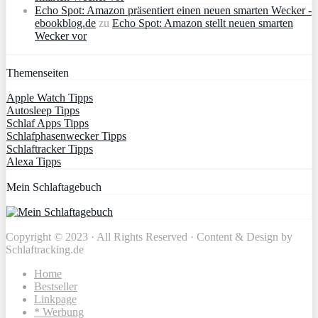
Echo Spot: Amazon präsentiert einen neuen smarten Wecker -
ebookblog.de
zu
Echo Spot: Amazon stellt neuen smarten
Wecker vor
Themenseiten
Apple Watch Tipps
Autosleep Tipps
Schlaf Apps Tipps
Schlafphasenwecker Tipps
Schlaftracker Tipps
Alexa Tipps
Mein Schlaftagebuch
Copyright © 2023 · All Rights Reserved · Content & Design by
Schlaftracking.de
Home
Bestseller
Linkpage
* Werbung