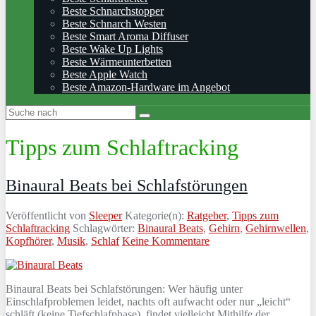
Beste Schnarchstopper
Beste Schnarch Westen
Beste Smart Aroma Diffuser
Beste Wake Up Lights
Beste Wärmeunterbetten
Beste Apple Watch
Beste Amazon-Hardware im Angebot
Tipps zum Schlaftracking
Binaural Beats bei Schlafstörungen
Veröffentlicht von
Sleeper
Kategorie(n):
Ratgeber
,
Tipps zum
Schlaftracking
Schlagwörter:
Binaural Beats
,
Gehirn
,
Gehirnwellen
,
Kopfhörer
,
Musik
,
Schlaf
Keine Kommentare
Binaural Beats bei Schlafstörungen: Wer häufig unter
Einschlafproblemen leidet, nachts oft aufwacht oder nur „leicht“
schläft (keine Tiefschlafphase), findet vielleicht Mithilfe der