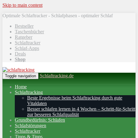
Skip to main content
Optimale Schlaftracker - Schlafphasen - optimaler Schlaf
Bestseller
Taschenbücher
Ratgeber
Schlaftracker
Schlaf-Apps
Deals
Shop
Schlaftracking.de
Toggle navigation
Home
Schlaftracking
Beste Ergebnisse beim Schlaftracking durch gute
Vitaldaten
Besser schlafen lernen in 4 Wochen – Schritt‑für‑Schritt
zur besseren Schlafqualität
Grundbedürfnis: Schlafen
Schlafstörungen
Schlaftracker
Tipps & Tipps