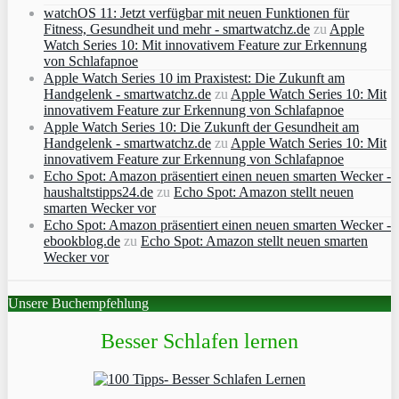
watchOS 11: Jetzt verfügbar mit neuen Funktionen für
Fitness, Gesundheit und mehr - smartwatchz.de
zu
Apple
Watch Series 10: Mit innovativem Feature zur Erkennung
von Schlafapnoe
Apple Watch Series 10 im Praxistest: Die Zukunft am
Handgelenk - smartwatchz.de
zu
Apple Watch Series 10: Mit
innovativem Feature zur Erkennung von Schlafapnoe
Apple Watch Series 10: Die Zukunft der Gesundheit am
Handgelenk - smartwatchz.de
zu
Apple Watch Series 10: Mit
innovativem Feature zur Erkennung von Schlafapnoe
Echo Spot: Amazon präsentiert einen neuen smarten Wecker -
haushaltstipps24.de
zu
Echo Spot: Amazon stellt neuen
smarten Wecker vor
Echo Spot: Amazon präsentiert einen neuen smarten Wecker -
ebookblog.de
zu
Echo Spot: Amazon stellt neuen smarten
Wecker vor
Unsere Buchempfehlung
Besser Schlafen lernen