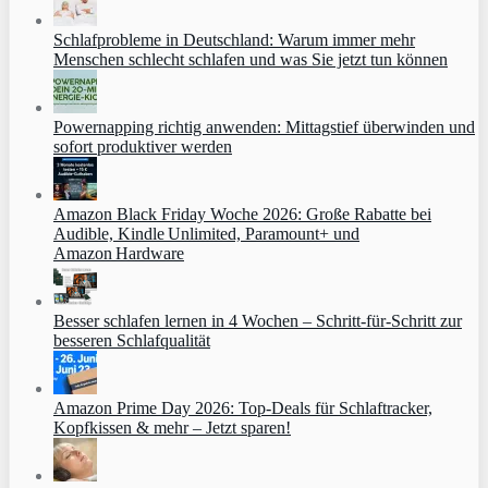
Schlafprobleme in Deutschland: Warum immer mehr
Menschen schlecht schlafen und was Sie jetzt tun können
Powernapping richtig anwenden: Mittagstief überwinden und
sofort produktiver werden
Amazon Black Friday Woche 2026: Große Rabatte bei
Audible, Kindle Unlimited, Paramount+ und
Amazon Hardware
Besser schlafen lernen in 4 Wochen – Schritt‑für‑Schritt zur
besseren Schlafqualität
Amazon Prime Day 2026: Top-Deals für Schlaftracker,
Kopfkissen & mehr – Jetzt sparen!