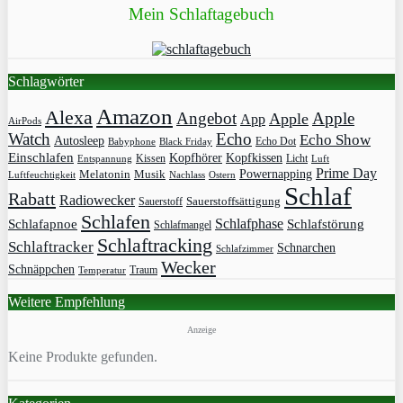
Mein Schlaftagebuch
Schlagwörter
Amazon
Alexa
Angebot
Apple
Apple
App
AirPods
Watch
Echo
Echo Show
Autosleep
Echo Dot
Babyphone
Black Friday
Einschlafen
Kopfhörer
Kopfkissen
Kissen
Licht
Entspannung
Luft
Prime Day
Powernapping
Melatonin
Musik
Luftfeuchtigkeit
Nachlass
Ostern
Schlaf
Rabatt
Radiowecker
Sauerstoff
Sauerstoffsättigung
Schlafen
Schlafphase
Schlafapnoe
Schlafstörung
Schlafmangel
Schlaftracking
Schlaftracker
Schnarchen
Schlafzimmer
Wecker
Schnäppchen
Traum
Temperatur
Weitere Empfehlung
Anzeige
Keine Produkte gefunden.