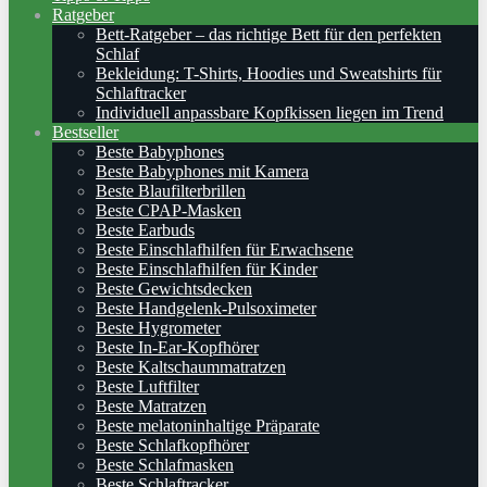
Ratgeber
Bett-Ratgeber – das richtige Bett für den perfekten
Schlaf
Bekleidung: T-Shirts, Hoodies und Sweatshirts für
Schlaftracker
Individuell anpassbare Kopfkissen liegen im Trend
Bestseller
Beste Babyphones
Beste Babyphones mit Kamera
Beste Blaufilterbrillen
Beste CPAP-Masken
Beste Earbuds
Beste Einschlafhilfen für Erwachsene
Beste Einschlafhilfen für Kinder
Beste Gewichtsdecken
Beste Handgelenk-Pulsoximeter
Beste Hygrometer
Beste In-Ear-Kopfhörer
Beste Kaltschaummatratzen
Beste Luftfilter
Beste Matratzen
Beste melatoninhaltige Präparate
Beste Schlafkopfhörer
Beste Schlafmasken
Beste Schlaftracker