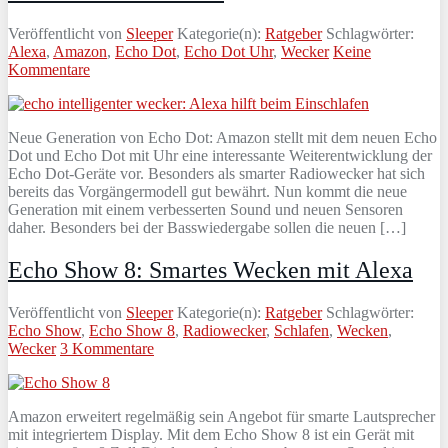
Veröffentlicht von
Sleeper
Kategorie(n):
Ratgeber
Schlagwörter:
Alexa
,
Amazon
,
Echo Dot
,
Echo Dot Uhr
,
Wecker
Keine
Kommentare
Neue Generation von Echo Dot: Amazon stellt mit dem neuen Echo
Dot und Echo Dot mit Uhr eine interessante Weiterentwicklung der
Echo Dot-Geräte vor. Besonders als smarter Radiowecker hat sich
bereits das Vorgängermodell gut bewährt. Nun kommt die neue
Generation mit einem verbesserten Sound und neuen Sensoren
daher. Besonders bei der Basswiedergabe sollen die neuen […]
Echo Show 8: Smartes Wecken mit Alexa
Veröffentlicht von
Sleeper
Kategorie(n):
Ratgeber
Schlagwörter:
Echo Show
,
Echo Show 8
,
Radiowecker
,
Schlafen
,
Wecken
,
Wecker
3 Kommentare
Amazon erweitert regelmäßig sein Angebot für smarte Lautsprecher
mit integriertem Display. Mit dem Echo Show 8 ist ein Gerät mit