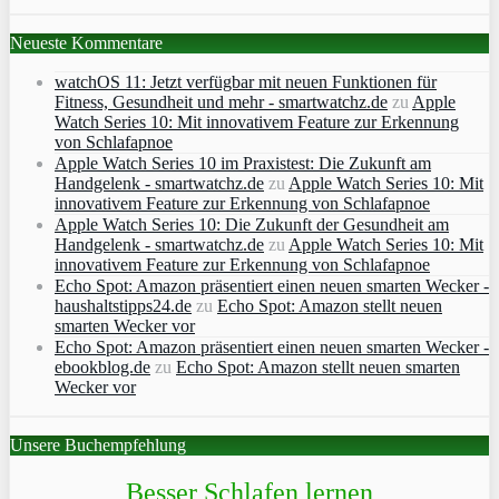
Neueste Kommentare
watchOS 11: Jetzt verfügbar mit neuen Funktionen für
Fitness, Gesundheit und mehr - smartwatchz.de
zu
Apple
Watch Series 10: Mit innovativem Feature zur Erkennung
von Schlafapnoe
Apple Watch Series 10 im Praxistest: Die Zukunft am
Handgelenk - smartwatchz.de
zu
Apple Watch Series 10: Mit
innovativem Feature zur Erkennung von Schlafapnoe
Apple Watch Series 10: Die Zukunft der Gesundheit am
Handgelenk - smartwatchz.de
zu
Apple Watch Series 10: Mit
innovativem Feature zur Erkennung von Schlafapnoe
Echo Spot: Amazon präsentiert einen neuen smarten Wecker -
haushaltstipps24.de
zu
Echo Spot: Amazon stellt neuen
smarten Wecker vor
Echo Spot: Amazon präsentiert einen neuen smarten Wecker -
ebookblog.de
zu
Echo Spot: Amazon stellt neuen smarten
Wecker vor
Unsere Buchempfehlung
Besser Schlafen lernen