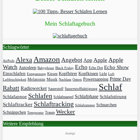
Mein Schlaftagebuch
Schlagwörter
Amazon
Alexa
Angebot
Apple
Apple
App
AirPods
Watch
Echo
Echo Show
Autosleep
Echo Dot
Babyphone
Black Friday
Einschlafen
Kopfhörer
Kopfkissen
Kissen
Licht
Entspannung
Luft
Prime Day
Powernapping
Melatonin
Musik
Luftfeuchtigkeit
Nachlass
Ostern
Schlaf
Rabatt
Radiowecker
Sauerstoff
Sauerstoffsättigung
Schlafen
Schlafphase
Schlafapnoe
Schlafstörung
Schlafmangel
Schlaftracking
Schlaftracker
Schnarchen
Schlafzimmer
Wecker
Schnäppchen
Traum
Temperatur
Weitere Empfehlung
Anzeige