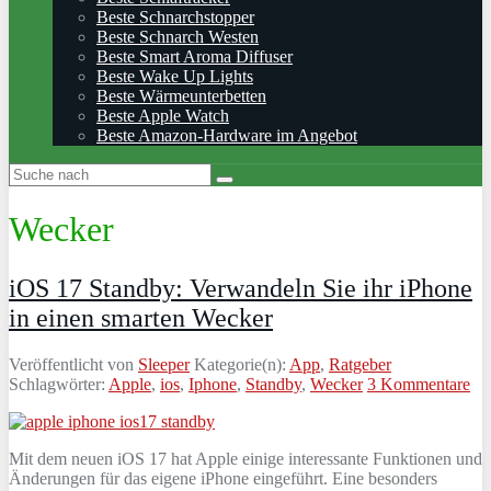
Beste Schnarchstopper
Beste Schnarch Westen
Beste Smart Aroma Diffuser
Beste Wake Up Lights
Beste Wärmeunterbetten
Beste Apple Watch
Beste Amazon-Hardware im Angebot
Wecker
iOS 17 Standby: Verwandeln Sie ihr iPhone
in einen smarten Wecker
Veröffentlicht von
Sleeper
Kategorie(n):
App
,
Ratgeber
Schlagwörter:
Apple
,
ios
,
Iphone
,
Standby
,
Wecker
3 Kommentare
Mit dem neuen iOS 17 hat Apple einige interessante Funktionen und
Änderungen für das eigene iPhone eingeführt. Eine besonders