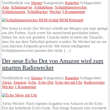
Veröffentlicht von
Sleeper
Kategorie(n):
Ratgeber
Schlagwörter:
App
,
Schlafanalyse
,
Schlafphase
,
Schlafphasenwecker
,
Schlafsensoren
,
Schlaftracker
,
Wecker
5 Kommentare
Wer kennt es nicht: Der Wecker schrillt am Morgen und man springt
aus den Federn. Auch wenn Sie ausreichend geschlafen haben,
fühlen Sie sich wie gerädert. Ursache dafür ist meist die Tatsache,
dass Sie aus dem Tiefschlaf gerissen wurden. Ihr Wecker hat sie nur
zum falschen Zeitpunkt geweckt. Mit einem intelligenten
Schlafphasenwecker passiert dies nicht. […]
Der neue Echo Dot von Amazon wird zum
smarten Radiowecker
Veröffentlicht von
Sleeper
Kategorie(n):
Ratgeber
Schlagwörter:
Alexa
,
Amazon
,
Echo
,
Echo Dot
,
Echo dot mit Uhr
,
Radiowecker
,
Wecker
1 Kommentar
Alexa Wecker: Nach eigenen Angaben von Amazon ist der Echo
Dot das beliebteste Echo-Gerät. Nun bringt Amazon eine erweiterte