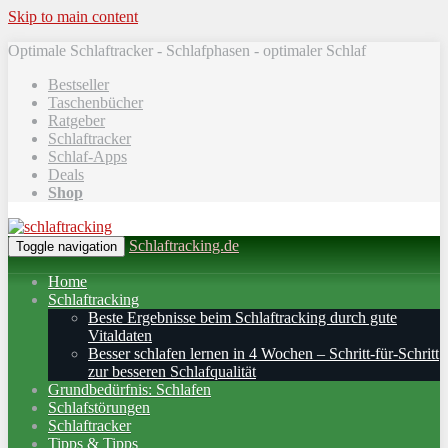
Skip to main content
Optimale Schlaftracker - Schlafphasen - optimaler Schlaf
Bestseller
Taschenbücher
Ratgeber
Schlaftracker
Schlaf-Apps
Deals
Shop
Schlaftracking.de
Toggle navigation
Home
Schlaftracking
Beste Ergebnisse beim Schlaftracking durch gute
Vitaldaten
Besser schlafen lernen in 4 Wochen – Schritt‑für‑Schritt
zur besseren Schlafqualität
Grundbedürfnis: Schlafen
Schlafstörungen
Schlaftracker
Tipps & Tipps