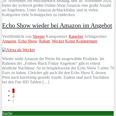
20. November, bis einschließlich Montag, den 30. November 2020,
bietet der weltweit größte Online-Shop Amazon eine große Anzahl
an Angeboten. Unter Amazon.de/blackfriday sind in vielen
Kategorien viele Schnäppchen zu entdecken.
Echo Show wieder bei Amazon im Angebot
Veröffentlicht von
Sleeper
Kategorie(n):
Ratgeber
Schlagwörter:
Amazon
,
Echo Show
,
Rabatt
,
Wecker
Keine Kommentare
Wieder senkt Amazon die Preise für ausgewählte Produkte. Im
Rahmen der „Frühen Black Friday Angebote“ gibt es erneut
deutliche Nachlässe. So ist beispielsweise der Echo Show 5 unter 70
Euro zu haben. Gleiches gilt auch für den Echo Show 8, dessen
Preis auch kurzfristig gesenkt wurde. Zudem sind auch Nachlässe
bei den Fire HD Tablets […]
1
2
›
Suche