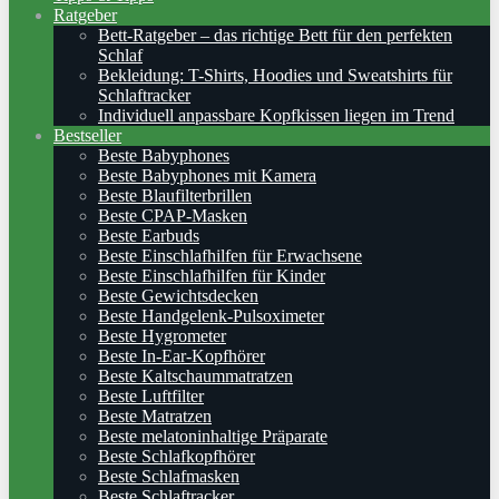
Ratgeber
Bett-Ratgeber – das richtige Bett für den perfekten
Schlaf
Bekleidung: T-Shirts, Hoodies und Sweatshirts für
Schlaftracker
Individuell anpassbare Kopfkissen liegen im Trend
Bestseller
Beste Babyphones
Beste Babyphones mit Kamera
Beste Blaufilterbrillen
Beste CPAP-Masken
Beste Earbuds
Beste Einschlafhilfen für Erwachsene
Beste Einschlafhilfen für Kinder
Beste Gewichtsdecken
Beste Handgelenk-Pulsoximeter
Beste Hygrometer
Beste In-Ear-Kopfhörer
Beste Kaltschaummatratzen
Beste Luftfilter
Beste Matratzen
Beste melatoninhaltige Präparate
Beste Schlafkopfhörer
Beste Schlafmasken
Beste Schlaftracker