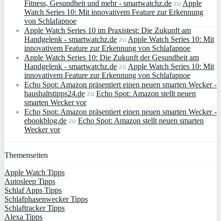
Fitness, Gesundheit und mehr - smartwatchz.de
zu
Apple
Watch Series 10: Mit innovativem Feature zur Erkennung
von Schlafapnoe
Apple Watch Series 10 im Praxistest: Die Zukunft am
Handgelenk - smartwatchz.de
zu
Apple Watch Series 10: Mit
innovativem Feature zur Erkennung von Schlafapnoe
Apple Watch Series 10: Die Zukunft der Gesundheit am
Handgelenk - smartwatchz.de
zu
Apple Watch Series 10: Mit
innovativem Feature zur Erkennung von Schlafapnoe
Echo Spot: Amazon präsentiert einen neuen smarten Wecker -
haushaltstipps24.de
zu
Echo Spot: Amazon stellt neuen
smarten Wecker vor
Echo Spot: Amazon präsentiert einen neuen smarten Wecker -
ebookblog.de
zu
Echo Spot: Amazon stellt neuen smarten
Wecker vor
Themenseiten
Apple Watch Tipps
Autosleep Tipps
Schlaf Apps Tipps
Schlafphasenwecker Tipps
Schlaftracker Tipps
Alexa Tipps