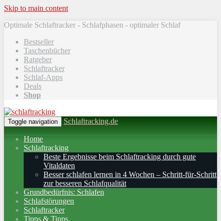
Skip to main content
Optimale Schlaftracker - Schlafphasen - optimaler Schlaf
Bestseller
Taschenbücher
Ratgeber
Schlaftracker
Schlaf-Apps
Deals
Shop
Schlaftracking.de
Toggle navigation
Home
Schlaftracking
Beste Ergebnisse beim Schlaftracking durch gute
Vitaldaten
Besser schlafen lernen in 4 Wochen – Schritt‑für‑Schritt
zur besseren Schlafqualität
Grundbedürfnis: Schlafen
Schlafstörungen
Schlaftracker
Tipps & Tipps