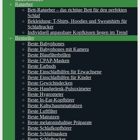
Ratgeber
Bett-Ratgeber – das richtige Bett für den perfekten
Schlaf
Bekleidung: T-Shirts, Hoodies und Sweatshirts für
Schlaftracker
Individuell anpassbare Kopfkissen liegen im Trend
Bestseller
Beste Babyphones
Beste Babyphones mit Kamera
Beste Blaufilterbrillen
Beste CPAP-Masken
Beste Earbuds
Beste Einschlafhilfen für Erwachsene
Beste Einschlafhilfen für Kinder
Beste Gewichtsdecken
Beste Handgelenk-Pulsoximeter
Beste Hygrometer
Beste In-Ear-Kopfhörer
Beste Kaltschaummatratzen
Beste Luftfilter
Beste Matratzen
Beste melatoninhaltige Präparate
Beste Schlafkopfhörer
Beste Schlafmasken
Beste Schlaftracker