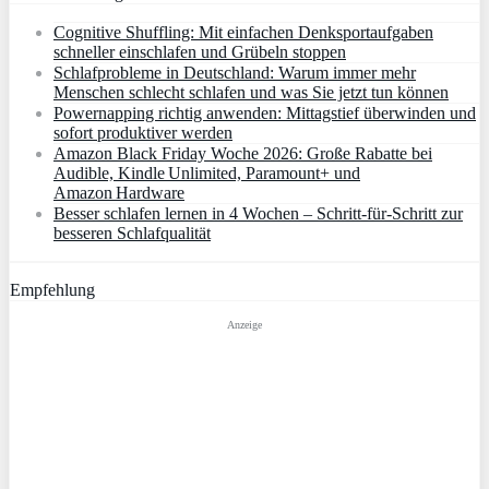
Cognitive Shuffling: Mit einfachen Denksportaufgaben
schneller einschlafen und Grübeln stoppen
Schlafprobleme in Deutschland: Warum immer mehr
Menschen schlecht schlafen und was Sie jetzt tun können
Powernapping richtig anwenden: Mittagstief überwinden und
sofort produktiver werden
Amazon Black Friday Woche 2026: Große Rabatte bei
Audible, Kindle Unlimited, Paramount+ und
Amazon Hardware
Besser schlafen lernen in 4 Wochen – Schritt‑für‑Schritt zur
besseren Schlafqualität
Empfehlung
Anzeige