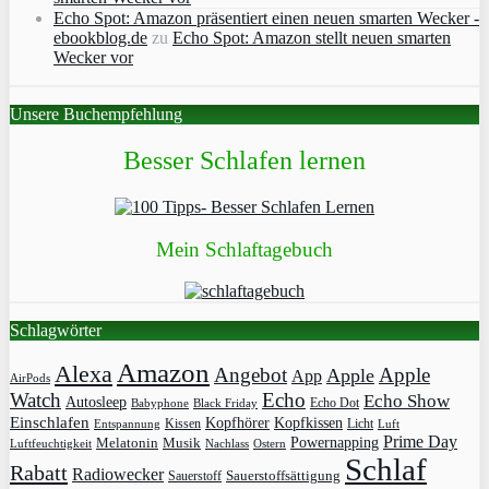
Echo Spot: Amazon präsentiert einen neuen smarten Wecker -
ebookblog.de
zu
Echo Spot: Amazon stellt neuen smarten
Wecker vor
Unsere Buchempfehlung
Besser Schlafen lernen
Mein Schlaftagebuch
Schlagwörter
Amazon
Alexa
Angebot
Apple
Apple
App
AirPods
Watch
Echo
Echo Show
Autosleep
Echo Dot
Babyphone
Black Friday
Einschlafen
Kopfhörer
Kopfkissen
Kissen
Licht
Entspannung
Luft
Prime Day
Powernapping
Melatonin
Musik
Luftfeuchtigkeit
Nachlass
Ostern
Schlaf
Rabatt
Radiowecker
Sauerstoff
Sauerstoffsättigung