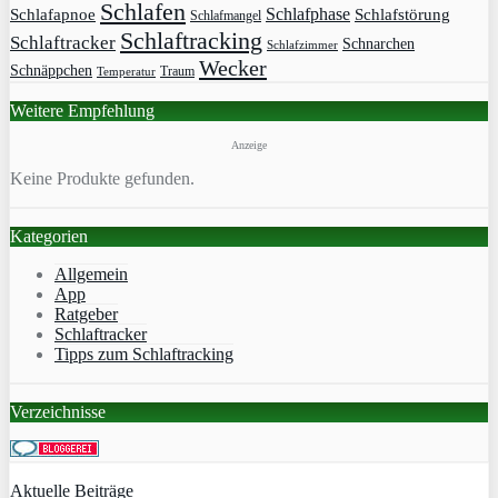
Schlafen
Schlafphase
Schlafapnoe
Schlafstörung
Schlafmangel
Schlaftracking
Schlaftracker
Schnarchen
Schlafzimmer
Wecker
Schnäppchen
Traum
Temperatur
Weitere Empfehlung
Anzeige
Keine Produkte gefunden.
Kategorien
Allgemein
App
Ratgeber
Schlaftracker
Tipps zum Schlaftracking
Verzeichnisse
Aktuelle Beiträge