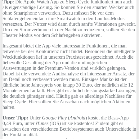
Tipp
: Die Apple Watch App zu Sleep Cycle funktioniert nun auch
als eigenständige Lösung. So können Sie den smarten Wecker auch
ohne Smartphone verwenden. Dazu müssen Sie vor dem
Schlafengehen einfach ihre Smartwatch in den Lautlos-Modus
versetzten. Der Nutzer wird dann durch sanfte Vibrationen geweckt.
Um den Stromverbrauch in der Nacht zu reduzieren, sollten Sie den
Theater-Modus vor dem Schlafengehen aktivieren.
Insgesamt bietet die App viele interessante Funktionen, die man
teilweise bei der Konkurrenz nicht findet. Besonders die intelligente
Weckfunktionen lief in unserem Praxistest ausgezeichnet. Auch die
liebevolle Gestaltung der App und die umfangreichen
Auswertungen in der Premium-Version sind wirklich gelungen.
Dabei ist die verwendete Audioanalyse ein interessanter Ansatz, der
im Detail noch verbessert werden muss. Einziges Manko ist der
jährliche hohe Jahrespreis von knapp 30 Euro, der natürlich alle 12
Monate erneut anfällt. Hier gibt es ähnlich leistungsstarke Lösungen,
die deutlich günstiger sind. Häufig gab es allerdings Nachlässe für
Sleep Cycle. Hier sollten Sie Ausschau nach möglichen Aktionen
halten.
Unser Tipp:
Unter
Google Play
(
Android
) kostet die Basis-App
0,49 Euro, unter
iTunes
(IOS) ist sie kostenlos! Zudem gibt es
zwischen den verschiedenen Betriebssystemen auch Unterschiede in
der Funktionalität.