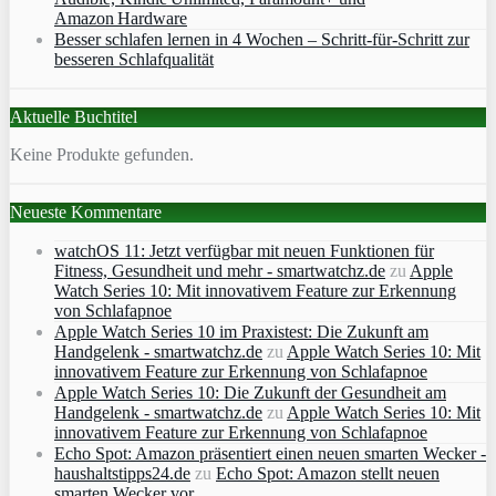
Amazon Hardware
Besser schlafen lernen in 4 Wochen – Schritt‑für‑Schritt zur
besseren Schlafqualität
Aktuelle Buchtitel
Keine Produkte gefunden.
Neueste Kommentare
watchOS 11: Jetzt verfügbar mit neuen Funktionen für
Fitness, Gesundheit und mehr - smartwatchz.de
zu
Apple
Watch Series 10: Mit innovativem Feature zur Erkennung
von Schlafapnoe
Apple Watch Series 10 im Praxistest: Die Zukunft am
Handgelenk - smartwatchz.de
zu
Apple Watch Series 10: Mit
innovativem Feature zur Erkennung von Schlafapnoe
Apple Watch Series 10: Die Zukunft der Gesundheit am
Handgelenk - smartwatchz.de
zu
Apple Watch Series 10: Mit
innovativem Feature zur Erkennung von Schlafapnoe
Echo Spot: Amazon präsentiert einen neuen smarten Wecker -
haushaltstipps24.de
zu
Echo Spot: Amazon stellt neuen
smarten Wecker vor