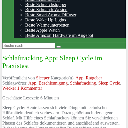
Beste Schnarchstopper
Beste Schnarch Westen
Beste Smart Aroma Diffuser
Beste Wake Up Lights
Beste Wärmeunterbetten
Beste Apple Watch
Beste Amazon-Hardware im Angebot
Schlaftracking App: Sleep Cycle im
Praxistest
Veröffentlicht von
Sleeper
Kategorie(n):
App
,
Ratgeber
Schlagwörter:
App
,
Beschleunigung
,
Schlaftracking
,
Sleep Cycle
,
Wecker
1 Kommentar
Geschätzte Lesezeit:
6
Minuten
Sleep Cycle: Heute lassen sich viele Dinge mit technischen
Hilfsmitteln deutlich verbessern. Dazu gehört auch der eigene
Schlaf. Mit Hilfe eines Schlaftrackers können Sie verschiedenen
Phasen des Schlafes dokumentieren und anschließend auswerten.