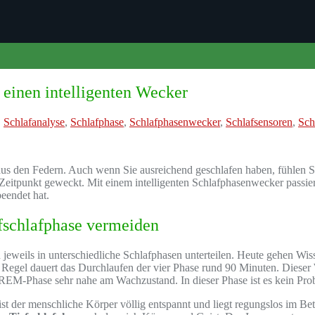
einen intelligenten Wecker
,
Schlafanalyse
,
Schlafphase
,
Schlafphasenwecker
,
Schlafsensoren
,
Sch
s den Federn. Auch wenn Sie ausreichend geschlafen haben, fühlen Sie 
eitpunkt geweckt. Mit einem intelligenten Schlafphasenwecker passiert 
eendet hat.
fschlafphase vermeiden
jeweils in unterschiedliche Schlafphasen unterteilen. Heute gehen Wis
r Regel dauert das Durchlaufen der vier Phase rund 90 Minuten. Diese
d REM-Phase sehr nahe am Wachzustand. In dieser Phase ist es kein Pr
 ist der menschliche Körper völlig entspannt und liegt regungslos im Bet