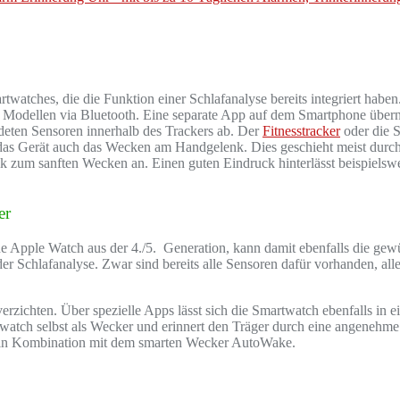
rtwatches, die die Funktion einer Schlafanalyse bereits integriert habe
n Modellen via Bluetooth. Eine separate App auf dem Smartphone übe
deten Sensoren innerhalb des Trackers ab. Der
Fitnesstracker
oder die 
as Gerät auch das Wecken am Handgelenk. Dies geschieht meist durch e
ik zum sanften Wecken an. Einen guten Eindruck hinterlässt beispiels
er
ine Apple Watch aus der 4./5. Generation, kann damit ebenfalls die gew
Schlafanalyse. Zwar sind bereits alle Sensoren dafür vorhanden, aller
rzichten. Über spezielle Apps lässt sich die Smartwatch ebenfalls in 
watch selbst als Wecker und erinnert den Träger durch eine angenehme 
in Kombination mit dem smarten Wecker AutoWake.