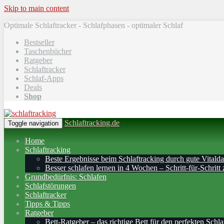
Skip to main content
Optimale Schlaftracker - Schlafphasen - optimaler Schlaf
Bestseller
Taschenbücher
Ratgeber
Schlaftracker
Schlaf-Apps
Deals
Shop
Schlaftracking.de
Toggle navigation
Home
Schlaftracking
Beste Ergebnisse beim Schlaftracking durch gute Vitalda
Besser schlafen lernen in 4 Wochen – Schritt‑für‑Schritt 
Grundbedürfnis: Schlafen
Schlafstörungen
Schlaftracker
Tipps & Tipps
Ratgeber
Bett-Ratgeber – das richtige Bett für den perfekten Schla