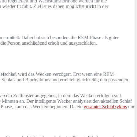
ird regeneriert und Wachstumshormone werden für die
wieder fit fühlt. Ziel ist es daher, möglichst
nicht
in der
n ermittelt. Dabei hat sich besonders die REM-Phase als guter
die Person anschließend erholt und ausgeschlafen.
iefschlaf, wird das Wecken verzögert. Erst wenn eine REM-
n Schlaf- und Biorhythmus und ermittelt gleichzeitig den passenden
ken
ein Zeitfenster angegeben, in dem das Wecken erfolgen soll.
 Minuten an. Der intelligente Wecker analysiert den aktuellen Schlaf
EM-Phase, kann das Wecken beginnen. Da ein
gesamter Schlafzyklus
nur