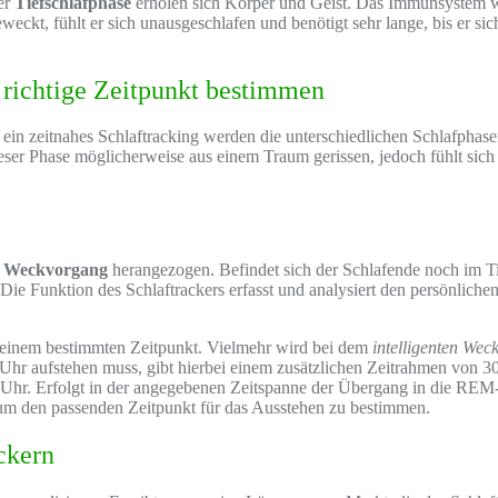
der
Tiefschlafphase
erholen sich Körper und Geist. Das Immunsystem w
ckt, fühlt er sich unausgeschlafen und benötigt sehr lange, bis er sich 
 richtige Zeitpunkt bestimmen
ein zeitnahes Schlaftracking werden die unterschiedlichen Schlafphase
eser Phase möglicherweise aus einem Traum gerissen, jedoch fühlt sich 
n
Weckvorgang
herangezogen. Befindet sich der Schlafende noch im T
Die Funktion des Schlaftrackers erfasst und analysiert den persönliche
u einem bestimmten Zeitpunkt. Vielmehr wird bei dem
intelligenten Wec
 Uhr aufstehen muss, gibt hierbei einem zusätzlichen Zeitrahmen von 30
00 Uhr. Erfolgt in der angegebenen Zeitspanne der Übergang in die R
 um den passenden Zeitpunkt für das Ausstehen zu bestimmen.
ckern