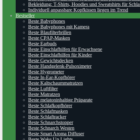
Bekleidung: T-Shirts, Hoodies und Sweatshirts für Schla
Individuell anpassbare Kopfkissen liegen im Trend
Bestseller
Beste Babyphones
Beste Babyphones mit Kamera
Beste Blaufilterbrillen
Beste CPAP-Masken
Beste Earbuds
Beste Einschlafhilfen für Erwachsene
Beste Einschlafhilfen für Kinder
Beste Gewichtsdecken
Beste Handgelenk-Pulsoximeter
Beste Hygrometer
Beste In-Ear-Kopfhörer
Beste Kaltschaummatratzen
Beste Luftfilter
Beste Matratzen
Beste melatoninhaltige Präparate
Beste Schlafkopfhörer
Beste Schlafmasken
Beste Schlaftracker
Beste Schnarchstopper
Beste Schnarch Westen
Beste Smart Aroma Diffuser
Beste Wake Up Lights