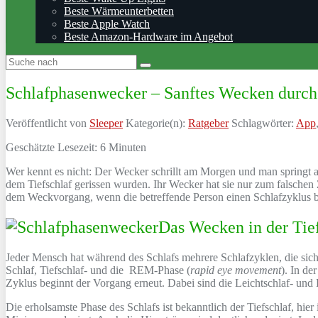
Beste Wärmeunterbetten
Beste Apple Watch
Beste Amazon-Hardware im Angebot
Schlafphasenwecker – Sanftes Wecken durch 
Veröffentlicht von
Sleeper
Kategorie(n):
Ratgeber
Schlagwörter:
App
Geschätzte Lesezeit:
6
Minuten
Wer kennt es nicht: Der Wecker schrillt am Morgen und man springt au
dem Tiefschlaf gerissen wurden. Ihr Wecker hat sie nur zum falschen Z
dem Weckvorgang, wenn die betreffende Person einen Schlafzyklus b
Das Wecken in der Tie
Jeder Mensch hat während des Schlafs mehrere Schlafzyklen, die sich 
Schlaf, Tiefschlaf- und die REM-Phase (
rapid eye movement
). In de
Zyklus beginnt der Vorgang erneut. Dabei sind die Leichtschlaf- un
Die erholsamste Phase des Schlafs ist bekanntlich der Tiefschlaf, hier