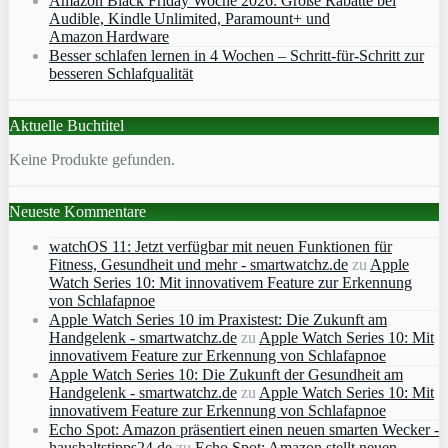
Amazon Black Friday Woche 2026: Große Rabatte bei
Audible, Kindle Unlimited, Paramount+ und
Amazon Hardware
Besser schlafen lernen in 4 Wochen – Schritt‑für‑Schritt zur
besseren Schlafqualität
Aktuelle Buchtitel
Keine Produkte gefunden.
Neueste Kommentare
watchOS 11: Jetzt verfügbar mit neuen Funktionen für
Fitness, Gesundheit und mehr - smartwatchz.de
zu
Apple
Watch Series 10: Mit innovativem Feature zur Erkennung
von Schlafapnoe
Apple Watch Series 10 im Praxistest: Die Zukunft am
Handgelenk - smartwatchz.de
zu
Apple Watch Series 10: Mit
innovativem Feature zur Erkennung von Schlafapnoe
Apple Watch Series 10: Die Zukunft der Gesundheit am
Handgelenk - smartwatchz.de
zu
Apple Watch Series 10: Mit
innovativem Feature zur Erkennung von Schlafapnoe
Echo Spot: Amazon präsentiert einen neuen smarten Wecker -
haushaltstipps24.de
zu
Echo Spot: Amazon stellt neuen