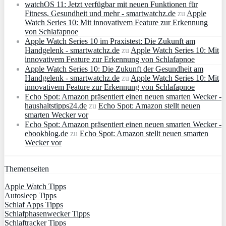
watchOS 11: Jetzt verfügbar mit neuen Funktionen für
Fitness, Gesundheit und mehr - smartwatchz.de
zu
Apple
Watch Series 10: Mit innovativem Feature zur Erkennung
von Schlafapnoe
Apple Watch Series 10 im Praxistest: Die Zukunft am
Handgelenk - smartwatchz.de
zu
Apple Watch Series 10: Mit
innovativem Feature zur Erkennung von Schlafapnoe
Apple Watch Series 10: Die Zukunft der Gesundheit am
Handgelenk - smartwatchz.de
zu
Apple Watch Series 10: Mit
innovativem Feature zur Erkennung von Schlafapnoe
Echo Spot: Amazon präsentiert einen neuen smarten Wecker -
haushaltstipps24.de
zu
Echo Spot: Amazon stellt neuen
smarten Wecker vor
Echo Spot: Amazon präsentiert einen neuen smarten Wecker -
ebookblog.de
zu
Echo Spot: Amazon stellt neuen smarten
Wecker vor
Themenseiten
Apple Watch Tipps
Autosleep Tipps
Schlaf Apps Tipps
Schlafphasenwecker Tipps
Schlaftracker Tipps