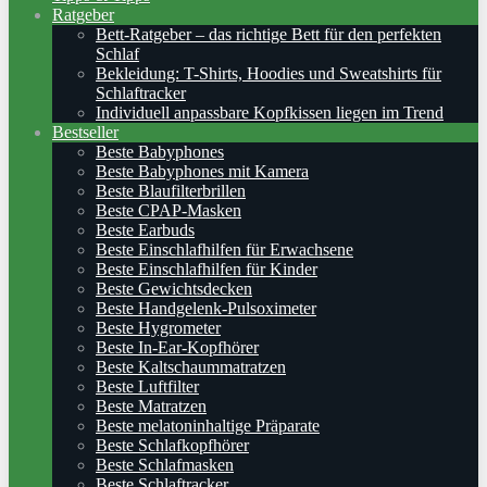
Ratgeber
Bett-Ratgeber – das richtige Bett für den perfekten
Schlaf
Bekleidung: T-Shirts, Hoodies und Sweatshirts für
Schlaftracker
Individuell anpassbare Kopfkissen liegen im Trend
Bestseller
Beste Babyphones
Beste Babyphones mit Kamera
Beste Blaufilterbrillen
Beste CPAP-Masken
Beste Earbuds
Beste Einschlafhilfen für Erwachsene
Beste Einschlafhilfen für Kinder
Beste Gewichtsdecken
Beste Handgelenk-Pulsoximeter
Beste Hygrometer
Beste In-Ear-Kopfhörer
Beste Kaltschaummatratzen
Beste Luftfilter
Beste Matratzen
Beste melatoninhaltige Präparate
Beste Schlafkopfhörer
Beste Schlafmasken
Beste Schlaftracker