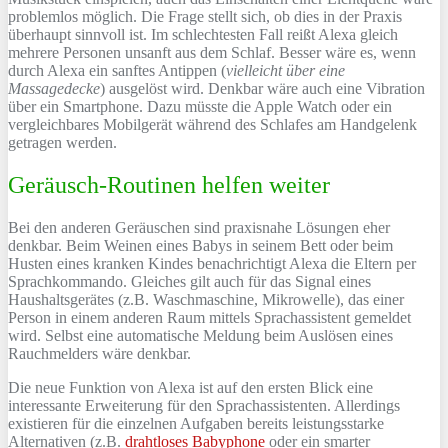
problemlos möglich. Die Frage stellt sich, ob dies in der Praxis
überhaupt sinnvoll ist. Im schlechtesten Fall reißt Alexa gleich
mehrere Personen unsanft aus dem Schlaf. Besser wäre es, wenn
durch Alexa ein sanftes Antippen (
vielleicht über eine
Massagedecke
) ausgelöst wird. Denkbar wäre auch eine Vibration
über ein Smartphone. Dazu müsste die Apple Watch oder ein
vergleichbares Mobilgerät während des Schlafes am Handgelenk
getragen werden.
Geräusch-Routinen helfen weiter
Bei den anderen Geräuschen sind praxisnahe Lösungen eher
denkbar. Beim Weinen eines Babys in seinem Bett oder beim
Husten eines kranken Kindes benachrichtigt Alexa die Eltern per
Sprachkommando. Gleiches gilt auch für das Signal eines
Haushaltsgerätes (z.B. Waschmaschine, Mikrowelle), das einer
Person in einem anderen Raum mittels Sprachassistent gemeldet
wird. Selbst eine automatische Meldung beim Auslösen eines
Rauchmelders wäre denkbar.
Die neue Funktion von Alexa ist auf den ersten Blick eine
interessante Erweiterung für den Sprachassistenten. Allerdings
existieren für die einzelnen Aufgaben bereits leistungsstarke
Alternativen (z.B.
drahtloses Babyphone
oder ein smarter