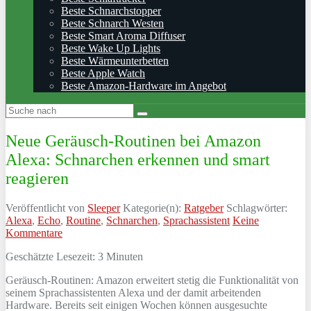
Beste Schnarchstopper
Beste Schnarch Westen
Beste Smart Aroma Diffuser
Beste Wake Up Lights
Beste Wärmeunterbetten
Beste Apple Watch
Beste Amazon-Hardware im Angebot
Neue Geräusch-Routinen bei Amazon
Alexa: Schnarchen erkennen und smart
reagieren
Veröffentlicht von
Sleeper
Kategorie(n):
Ratgeber
Schlagwörter:
Alexa
,
Echo
,
Routine
,
Schnarchen
,
Sprachassistent
Keine
Kommentare
Geschätzte Lesezeit:
3
Minuten
Geräusch-Routinen: Amazon erweitert stetig die Funktionalität von
seinem Sprachassistenten Alexa und der damit arbeitenden
Hardware. Bereits seit einigen Wochen können ausgesuchte