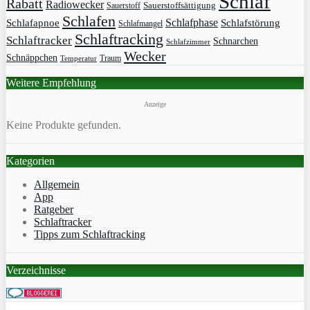
Schlaf
Rabatt
Radiowecker
Sauerstoff
Sauerstoffsättigung
Schlafen
Schlafphase
Schlafapnoe
Schlafstörung
Schlafmangel
Schlaftracking
Schlaftracker
Schnarchen
Schlafzimmer
Wecker
Schnäppchen
Traum
Temperatur
Weitere Empfehlung
Anzeige
Keine Produkte gefunden.
Kategorien
Allgemein
App
Ratgeber
Schlaftracker
Tipps zum Schlaftracking
Verzeichnisse