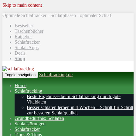
Skip to main content
Optimale Schlaftracker - Schlafphasen - optimaler Schlaf
Bestseller
Taschenbücher
Ratgeber
Schlaftracker
Schlaf-Apps
Deals
Shop
Schlaftracking.de
Toggle navigation
Home
Schlaftracking
Beste Ergebnisse beim Schlaftracking durch gute
Vitaldaten
Besser schlafen lernen in 4 Wochen – Schritt‑für‑Schritt
zur besseren Schlafqualität
Grundbedürfnis: Schlafen
Schlafstörungen
Schlaftracker
Tipps & Tipps