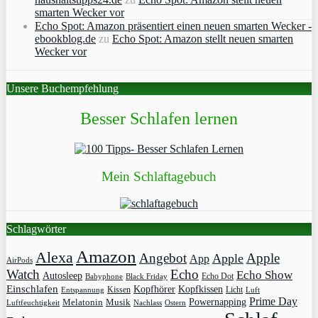
smarten Wecker vor
Echo Spot: Amazon präsentiert einen neuen smarten Wecker -
ebookblog.de
zu
Echo Spot: Amazon stellt neuen smarten
Wecker vor
Unsere Buchempfehlung
Besser Schlafen lernen
Mein Schlaftagebuch
Schlagwörter
Amazon
Alexa
Angebot
Apple
Apple
App
AirPods
Watch
Echo
Echo Show
Autosleep
Echo Dot
Babyphone
Black Friday
Einschlafen
Kopfhörer
Kopfkissen
Kissen
Licht
Entspannung
Luft
Prime Day
Powernapping
Melatonin
Musik
Luftfeuchtigkeit
Nachlass
Ostern