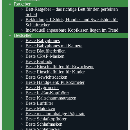
Ratgeber
Bett-Ratgeber – das richtige Bett für den perfekten
Schlaf
Bekleidung: T-Shirts, Hoodies und Sweatshirts für
Schlaftracker
Individuell anpassbare Kopfkissen liegen im Trend
Bestseller
Beste Babyphones
Beste Babyphones mit Kamera
Beste Blaufilterbrillen
Beste CPAP-Masken
Beste Earbuds
Beste Einschlafhilfen für Erwachsene
Beste Einschlafhilfen für Kinder
Beste Gewichtsdecken
Beste Handgelenk-Pulsoximeter
Beste Hygrometer
Beste In-Ear-Kopfhörer
Beste Kaltschaummatratzen
Beste Luftfilter
Beste Matratzen
Beste melatoninhaltige Präparate
Beste Schlafkopfhörer
Beste Schlafmasken
Beste Schlaftracker