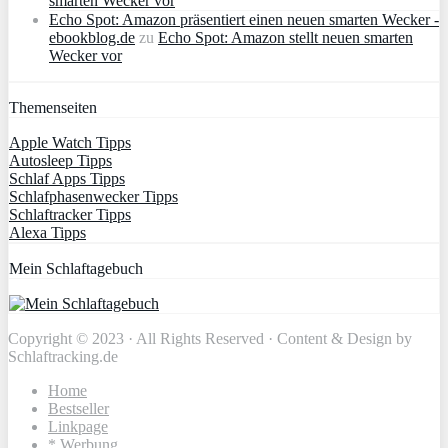
smarten Wecker vor
Echo Spot: Amazon präsentiert einen neuen smarten Wecker -
ebookblog.de
zu
Echo Spot: Amazon stellt neuen smarten
Wecker vor
Themenseiten
Apple Watch Tipps
Autosleep Tipps
Schlaf Apps Tipps
Schlafphasenwecker Tipps
Schlaftracker Tipps
Alexa Tipps
Mein Schlaftagebuch
Copyright © 2023 · All Rights Reserved · Content & Design by
Schlaftracking.de
Home
Bestseller
Linkpage
* Werbung