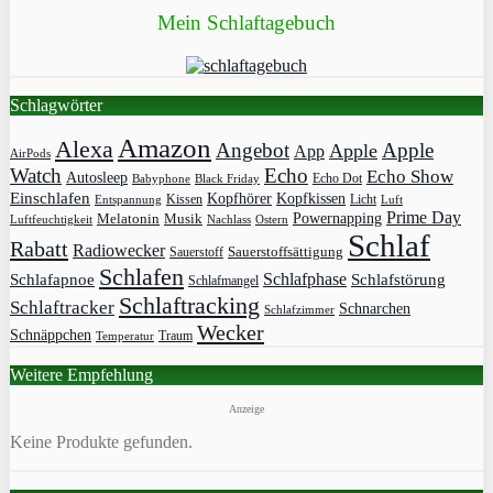
Mein Schlaftagebuch
Schlagwörter
Amazon
Alexa
Angebot
Apple
Apple
App
AirPods
Watch
Echo
Echo Show
Autosleep
Echo Dot
Babyphone
Black Friday
Einschlafen
Kopfhörer
Kopfkissen
Kissen
Licht
Entspannung
Luft
Prime Day
Powernapping
Melatonin
Musik
Luftfeuchtigkeit
Nachlass
Ostern
Schlaf
Rabatt
Radiowecker
Sauerstoff
Sauerstoffsättigung
Schlafen
Schlafphase
Schlafapnoe
Schlafstörung
Schlafmangel
Schlaftracking
Schlaftracker
Schnarchen
Schlafzimmer
Wecker
Schnäppchen
Traum
Temperatur
Weitere Empfehlung
Anzeige
Keine Produkte gefunden.