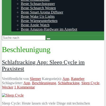
Beste Schnarchstopper
Beste Schnarch Westen
Beste Smart Aroma Diffuser
Beste Wake Up Lights
Beste Wärmeunterbetten
Beste Apple Watch
Beste Amazon-Hardware im Angebot
Beschleunigung
Schlaftracking App: Sleep Cycle im
Praxistest
Veröffentlicht von
Sleeper
Kategorie(n):
App
,
Ratgeber
Schlagwörter:
App
,
Beschleunigung
,
Schlaftracking
,
Sleep Cycle
,
Wecker
1 Kommentar
Sleep Cycle: Heute lassen sich viele Dinge mit technischen