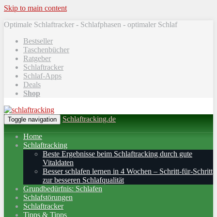
Skip to main content
Optimale Schlaftracker - Schlafphasen - optimaler Schlaf
Bestseller
Taschenbücher
Ratgeber
Schlaftracker
Schlaf-Apps
Deals
Shop
Schlaftracking.de
Toggle navigation
Home
Schlaftracking
Beste Ergebnisse beim Schlaftracking durch gute
Vitaldaten
Besser schlafen lernen in 4 Wochen – Schritt‑für‑Schritt
zur besseren Schlafqualität
Grundbedürfnis: Schlafen
Schlafstörungen
Schlaftracker
Tipps & Tipps