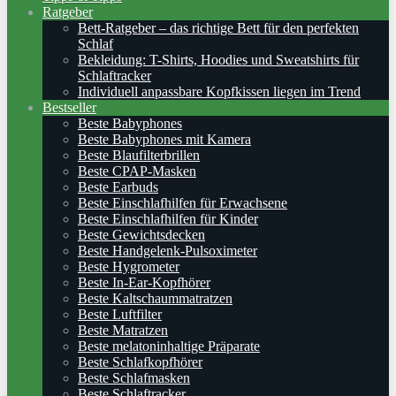
Ratgeber
Bett-Ratgeber – das richtige Bett für den perfekten
Schlaf
Bekleidung: T-Shirts, Hoodies und Sweatshirts für
Schlaftracker
Individuell anpassbare Kopfkissen liegen im Trend
Bestseller
Beste Babyphones
Beste Babyphones mit Kamera
Beste Blaufilterbrillen
Beste CPAP-Masken
Beste Earbuds
Beste Einschlafhilfen für Erwachsene
Beste Einschlafhilfen für Kinder
Beste Gewichtsdecken
Beste Handgelenk-Pulsoximeter
Beste Hygrometer
Beste In-Ear-Kopfhörer
Beste Kaltschaummatratzen
Beste Luftfilter
Beste Matratzen
Beste melatoninhaltige Präparate
Beste Schlafkopfhörer
Beste Schlafmasken
Beste Schlaftracker