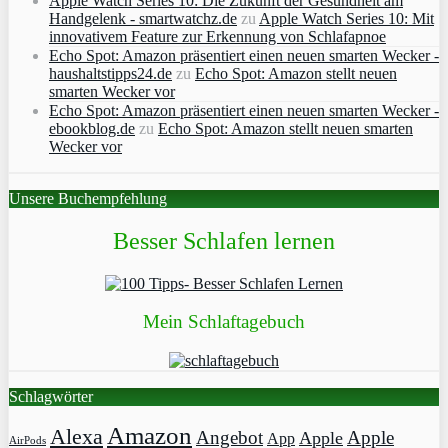
Apple Watch Series 10: Die Zukunft der Gesundheit am
Handgelenk - smartwatchz.de
zu
Apple Watch Series 10: Mit
innovativem Feature zur Erkennung von Schlafapnoe
Echo Spot: Amazon präsentiert einen neuen smarten Wecker -
haushaltstipps24.de
zu
Echo Spot: Amazon stellt neuen
smarten Wecker vor
Echo Spot: Amazon präsentiert einen neuen smarten Wecker -
ebookblog.de
zu
Echo Spot: Amazon stellt neuen smarten
Wecker vor
Unsere Buchempfehlung
Besser Schlafen lernen
Mein Schlaftagebuch
Schlagwörter
Amazon
Alexa
Angebot
Apple
Apple
App
AirPods