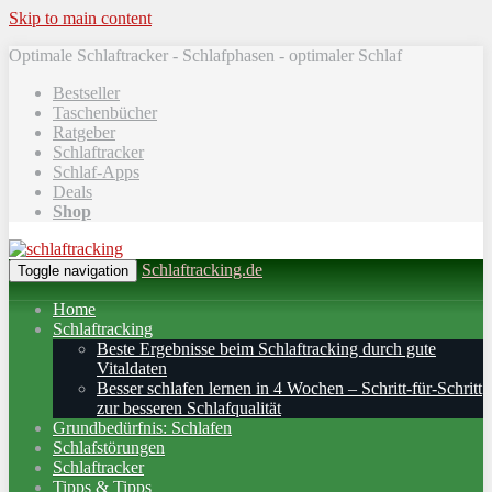
Skip to main content
Optimale Schlaftracker - Schlafphasen - optimaler Schlaf
Bestseller
Taschenbücher
Ratgeber
Schlaftracker
Schlaf-Apps
Deals
Shop
Schlaftracking.de
Toggle navigation
Home
Schlaftracking
Beste Ergebnisse beim Schlaftracking durch gute
Vitaldaten
Besser schlafen lernen in 4 Wochen – Schritt‑für‑Schritt
zur besseren Schlafqualität
Grundbedürfnis: Schlafen
Schlafstörungen
Schlaftracker
Tipps & Tipps