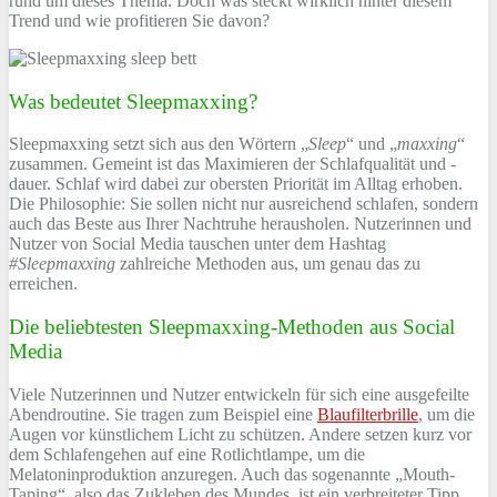
rund um dieses Thema. Doch was steckt wirklich hinter diesem
Trend und wie profitieren Sie davon?
Was bedeutet Sleepmaxxing?
Sleepmaxxing setzt sich aus den Wörtern „
Sleep
“ und „
maxxing
“
zusammen. Gemeint ist das Maximieren der Schlafqualität und -
dauer. Schlaf wird dabei zur obersten Priorität im Alltag erhoben.
Die Philosophie: Sie sollen nicht nur ausreichend schlafen, sondern
auch das Beste aus Ihrer Nachtruhe herausholen. Nutzerinnen und
Nutzer von Social Media tauschen unter dem Hashtag
#Sleepmaxxing
zahlreiche Methoden aus, um genau das zu
erreichen.
Die beliebtesten Sleepmaxxing-Methoden aus Social
Media
Viele Nutzerinnen und Nutzer entwickeln für sich eine ausgefeilte
Abendroutine. Sie tragen zum Beispiel eine
Blaufilterbrille
, um die
Augen vor künstlichem Licht zu schützen. Andere setzen kurz vor
dem Schlafengehen auf eine Rotlichtlampe, um die
Melatoninproduktion anzuregen. Auch das sogenannte „Mouth-
Taping“, also das Zukleben des Mundes, ist ein verbreiteter Tipp.