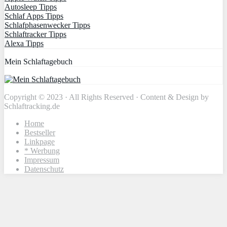
Autosleep Tipps
Schlaf Apps Tipps
Schlafphasenwecker Tipps
Schlaftracker Tipps
Alexa Tipps
Mein Schlaftagebuch
Copyright © 2023 · All Rights Reserved · Content & Design by
Schlaftracking.de
Home
Bestseller
Linkpage
* Werbung
Impressum
Datenschutz