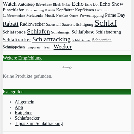
Watch
Echo
Echo Show
Autosleep
Echo Dot
Babyphone
Black Friday
Einschlafen
Kopfhörer
Kopfkissen
Kissen
Licht
Entspannung
Luft
Prime Day
Powernapping
Melatonin
Musik
Luftfeuchtigkeit
Nachlass
Ostern
Schlaf
Rabatt
Radiowecker
Sauerstoff
Sauerstoffsättigung
Schlafen
Schlafphase
Schlafapnoe
Schlafstörung
Schlafmangel
Schlaftracking
Schlaftracker
Schnarchen
Schlafzimmer
Wecker
Schnäppchen
Traum
Temperatur
Weitere Empfehlung
Anzeige
Keine Produkte gefunden.
Kategorien
Allgemein
App
Ratgeber
Schlaftracker
Tipps zum Schlaftracking