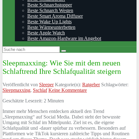
Beste Schnarchstopper
Beste Schnarch Westen
Beste Smart Aroma Diffuser
Beste Wake Up Lights
Beste Wärmeunterbetten
Beste Apple Watch
Beste Amazon-Hardware im Angebot
Sleepmaxxing: Wie Sie mit dem neuen
Schlaftrend Ihre Schlafqualität steigern
Veröffentlicht von
Sleeper
Kategorie(n):
Ratgeber
Schlagwörter:
Sleepmaxxing
,
Sschlaf
Keine Kommentare
Geschätzte Lesezeit:
2
Minuten
Immer mehr Menschen entdecken aktuell den Trend
„Sleepmaxxing“ auf Social Media. Dabei steht der bewusste
Umgang mit Schlaf im Mittelpunkt. Ziel ist es, die eigene
Schlafqualität und -dauer spürbar zu verbessern. Besonders auf
Plattformen wie TikTok kursieren zahlreiche Tipps und Routinen