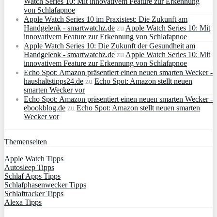
Watch Series 10: Mit innovativem Feature zur Erkennung
von Schlafapnoe
Apple Watch Series 10 im Praxistest: Die Zukunft am
Handgelenk - smartwatchz.de
zu
Apple Watch Series 10: Mit
innovativem Feature zur Erkennung von Schlafapnoe
Apple Watch Series 10: Die Zukunft der Gesundheit am
Handgelenk - smartwatchz.de
zu
Apple Watch Series 10: Mit
innovativem Feature zur Erkennung von Schlafapnoe
Echo Spot: Amazon präsentiert einen neuen smarten Wecker -
haushaltstipps24.de
zu
Echo Spot: Amazon stellt neuen
smarten Wecker vor
Echo Spot: Amazon präsentiert einen neuen smarten Wecker -
ebookblog.de
zu
Echo Spot: Amazon stellt neuen smarten
Wecker vor
Themenseiten
Apple Watch Tipps
Autosleep Tipps
Schlaf Apps Tipps
Schlafphasenwecker Tipps
Schlaftracker Tipps
Alexa Tipps