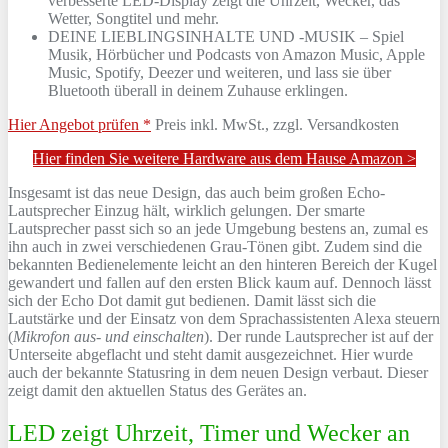
verbesserte LED-Display zeigt die Uhrzeit, Wecker, das
Wetter, Songtitel und mehr.
DEINE LIEBLINGSINHALTE UND -MUSIK – Spiel
Musik, Hörbücher und Podcasts von Amazon Music, Apple
Music, Spotify, Deezer und weiteren, und lass sie über
Bluetooth überall in deinem Zuhause erklingen.
Hier Angebot prüfen *
Preis inkl. MwSt., zzgl. Versandkosten
Hier finden Sie weitere Hardware aus dem Hause Amazon >
Insgesamt ist das neue Design, das auch beim großen Echo-
Lautsprecher Einzug hält, wirklich gelungen. Der smarte
Lautsprecher passt sich so an jede Umgebung bestens an, zumal es
ihn auch in zwei verschiedenen Grau-Tönen gibt. Zudem sind die
bekannten Bedienelemente leicht an den hinteren Bereich der Kugel
gewandert und fallen auf den ersten Blick kaum auf. Dennoch lässt
sich der Echo Dot damit gut bedienen. Damit lässt sich die
Lautstärke und der Einsatz von dem Sprachassistenten Alexa steuern
(
Mikrofon aus- und einschalten
). Der runde Lautsprecher ist auf der
Unterseite abgeflacht und steht damit ausgezeichnet. Hier wurde
auch der bekannte Statusring in dem neuen Design verbaut. Dieser
zeigt damit den aktuellen Status des Gerätes an.
LED zeigt Uhrzeit, Timer und Wecker an