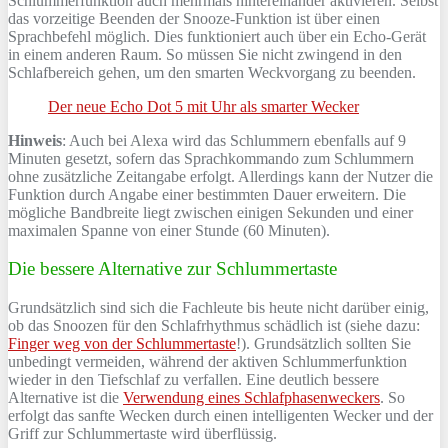
Schlummerfunktion auch mehrmals hintereinander aktivieren. Selbst
das vorzeitige Beenden der Snooze-Funktion ist über einen
Sprachbefehl möglich. Dies funktioniert auch über ein Echo-Gerät
in einem anderen Raum. So müssen Sie nicht zwingend in den
Schlafbereich gehen, um den smarten Weckvorgang zu beenden.
Der neue Echo Dot 5 mit Uhr als smarter Wecker
Hinweis
: Auch bei Alexa wird das Schlummern ebenfalls auf 9
Minuten gesetzt, sofern das Sprachkommando zum Schlummern
ohne zusätzliche Zeitangabe erfolgt. Allerdings kann der Nutzer die
Funktion durch Angabe einer bestimmten Dauer erweitern. Die
mögliche Bandbreite liegt zwischen einigen Sekunden und einer
maximalen Spanne von einer Stunde (60 Minuten).
Die bessere Alternative zur Schlummertaste
Grundsätzlich sind sich die Fachleute bis heute nicht darüber einig,
ob das Snoozen für den Schlafrhythmus schädlich ist (siehe dazu:
Finger weg von der Schlummertaste
!). Grundsätzlich sollten Sie
unbedingt vermeiden, während der aktiven Schlummerfunktion
wieder in den Tiefschlaf zu verfallen. Eine deutlich bessere
Alternative ist die
Verwendung eines Schlafphasenweckers
. So
erfolgt das sanfte Wecken durch einen intelligenten Wecker und der
Griff zur Schlummertaste wird überflüssig.