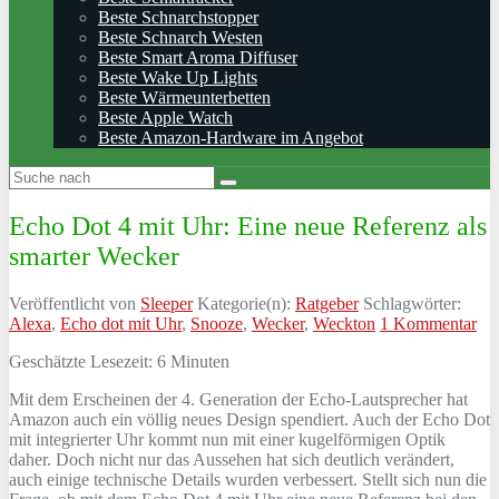
Beste Schnarchstopper
Beste Schnarch Westen
Beste Smart Aroma Diffuser
Beste Wake Up Lights
Beste Wärmeunterbetten
Beste Apple Watch
Beste Amazon-Hardware im Angebot
Echo Dot 4 mit Uhr: Eine neue Referenz als
smarter Wecker
Veröffentlicht von
Sleeper
Kategorie(n):
Ratgeber
Schlagwörter:
Alexa
,
Echo dot mit Uhr
,
Snooze
,
Wecker
,
Weckton
1 Kommentar
Geschätzte Lesezeit:
6
Minuten
Mit dem Erscheinen der 4. Generation der Echo-Lautsprecher hat
Amazon auch ein völlig neues Design spendiert. Auch der Echo Dot
mit integrierter Uhr kommt nun mit einer kugelförmigen Optik
daher. Doch nicht nur das Aussehen hat sich deutlich verändert,
auch einige technische Details wurden verbessert. Stellt sich nun die