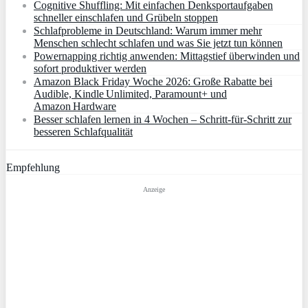
Cognitive Shuffling: Mit einfachen Denksportaufgaben
schneller einschlafen und Grübeln stoppen
Schlafprobleme in Deutschland: Warum immer mehr
Menschen schlecht schlafen und was Sie jetzt tun können
Powernapping richtig anwenden: Mittagstief überwinden und
sofort produktiver werden
Amazon Black Friday Woche 2026: Große Rabatte bei
Audible, Kindle Unlimited, Paramount+ und
Amazon Hardware
Besser schlafen lernen in 4 Wochen – Schritt‑für‑Schritt zur
besseren Schlafqualität
Empfehlung
Anzeige