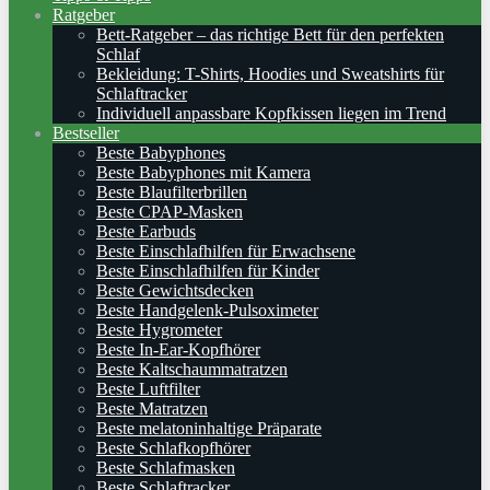
Ratgeber
Bett-Ratgeber – das richtige Bett für den perfekten
Schlaf
Bekleidung: T-Shirts, Hoodies und Sweatshirts für
Schlaftracker
Individuell anpassbare Kopfkissen liegen im Trend
Bestseller
Beste Babyphones
Beste Babyphones mit Kamera
Beste Blaufilterbrillen
Beste CPAP-Masken
Beste Earbuds
Beste Einschlafhilfen für Erwachsene
Beste Einschlafhilfen für Kinder
Beste Gewichtsdecken
Beste Handgelenk-Pulsoximeter
Beste Hygrometer
Beste In-Ear-Kopfhörer
Beste Kaltschaummatratzen
Beste Luftfilter
Beste Matratzen
Beste melatoninhaltige Präparate
Beste Schlafkopfhörer
Beste Schlafmasken
Beste Schlaftracker