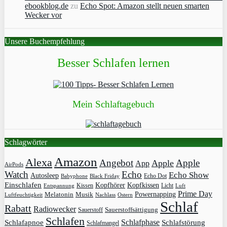
ebookblog.de
zu
Echo Spot: Amazon stellt neuen smarten
Wecker vor
Unsere Buchempfehlung
Besser Schlafen lernen
Mein Schlaftagebuch
Schlagwörter
Amazon
Alexa
Angebot
Apple
Apple
App
AirPods
Watch
Echo
Echo Show
Autosleep
Echo Dot
Babyphone
Black Friday
Einschlafen
Kopfhörer
Kopfkissen
Kissen
Licht
Entspannung
Luft
Prime Day
Powernapping
Melatonin
Musik
Luftfeuchtigkeit
Nachlass
Ostern
Schlaf
Rabatt
Radiowecker
Sauerstoff
Sauerstoffsättigung
Schlafen
Schlafphase
Schlafapnoe
Schlafstörung
Schlafmangel