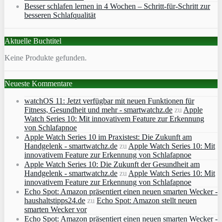
Besser schlafen lernen in 4 Wochen – Schritt‑für‑Schritt zur
besseren Schlafqualität
Aktuelle Buchtitel
Keine Produkte gefunden.
Neueste Kommentare
watchOS 11: Jetzt verfügbar mit neuen Funktionen für
Fitness, Gesundheit und mehr - smartwatchz.de
zu
Apple
Watch Series 10: Mit innovativem Feature zur Erkennung
von Schlafapnoe
Apple Watch Series 10 im Praxistest: Die Zukunft am
Handgelenk - smartwatchz.de
zu
Apple Watch Series 10: Mit
innovativem Feature zur Erkennung von Schlafapnoe
Apple Watch Series 10: Die Zukunft der Gesundheit am
Handgelenk - smartwatchz.de
zu
Apple Watch Series 10: Mit
innovativem Feature zur Erkennung von Schlafapnoe
Echo Spot: Amazon präsentiert einen neuen smarten Wecker -
haushaltstipps24.de
zu
Echo Spot: Amazon stellt neuen
smarten Wecker vor
Echo Spot: Amazon präsentiert einen neuen smarten Wecker -