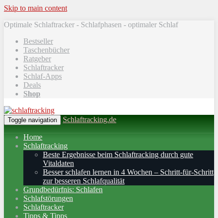
Skip to main content
Optimale Schlaftracker - Schlafphasen - optimaler Schlaf
Bestseller
Taschenbücher
Ratgeber
Schlaftracker
Schlaf-Apps
Deals
Shop
Schlaftracking.de
Toggle navigation
Home
Schlaftracking
Beste Ergebnisse beim Schlaftracking durch gute
Vitaldaten
Besser schlafen lernen in 4 Wochen – Schritt‑für‑Schritt
zur besseren Schlafqualität
Grundbedürfnis: Schlafen
Schlafstörungen
Schlaftracker
Tipps & Tipps