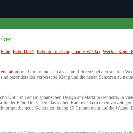
cker
,
Echo
,
Echo Dot 5
,
Echo dot mit Uhr
,
smarter Wecker
,
Wecker
Keine 
Generation
) mit Uhr konnte sich als echte Referenz bei den smarten We
er sind besonders der verbesserte Klang und die neuen Sensoren zu nenn
ho Dot 4 mit einem sphärischen Design am Markt präsentierte. In vie
affte der Echo Dot vielen klassischen Radioweckern einen vorzeitigen 
cht bringt die neue Generation knapp 10 Gramm mehr auf die Waage. D