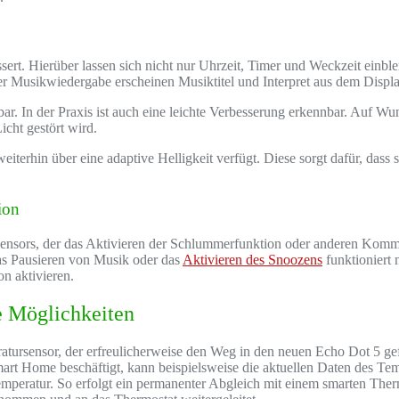
 Hierüber lassen sich nicht nur Uhrzeit, Timer und Weckzeit einblend
 Musikwiedergabe erscheinen Musiktitel und Interpret aus dem Displa
bar. In der Praxis ist auch eine leichte Verbesserung erkennbar. Auf W
icht gestört wird.
eiterhin über eine adaptive Helligkeit verfügt. Diese sorgt dafür, dass s
ion
ssensors, der das Aktivieren der Schlummerfunktion oder anderen Komm
as Pausieren von Musik oder das
Aktivieren des Snoozens
funktioniert 
n aktivieren.
e Möglichkeiten
ratursensor, der erfreulicherweise den Weg in den neuen Echo Dot 5 ge
 Home beschäftigt, kann beispielsweise die aktuellen Daten des Temp
emperatur. So erfolgt ein permanenter Abgleich mit einem smarten Therm