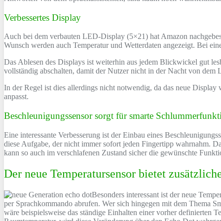
Verbessertes Display
Auch bei dem verbauten LED-Display (5×21) hat Amazon nachgebessert.
Wunsch werden auch Temperatur und Wetterdaten angezeigt. Bei einer
Das Ablesen des Displays ist weiterhin aus jedem Blickwickel gut les
vollständig abschalten, damit der Nutzer nicht in der Nacht von dem L
In der Regel ist dies allerdings nicht notwendig, da das neue Display w
anpasst.
Beschleunigungssensor sorgt für smarte Schlummerfunkt
Eine interessante Verbesserung ist der Einbau eines Beschleunigung
diese Aufgabe, der nicht immer sofort jeden Fingertipp wahrnahm. D
kann so auch im verschlafenen Zustand sicher die gewünschte Funktio
Der neue Temperatursensor bietet zusätzlich
Besonders interessant ist der neue Tempe
per Sprachkommando abrufen. Wer sich hingegen mit dem Thema Smart
wäre beispielsweise das ständige Einhalten einer vorher definierten T