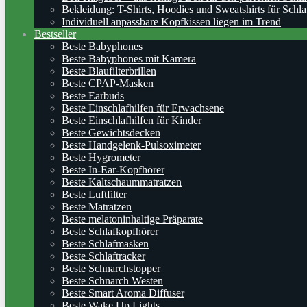
Bekleidung: T-Shirts, Hoodies und Sweatshirts für Schla
Individuell anpassbare Kopfkissen liegen im Trend
Bestseller
Beste Babyphones
Beste Babyphones mit Kamera
Beste Blaufilterbrillen
Beste CPAP-Masken
Beste Earbuds
Beste Einschlafhilfen für Erwachsene
Beste Einschlafhilfen für Kinder
Beste Gewichtsdecken
Beste Handgelenk-Pulsoximeter
Beste Hygrometer
Beste In-Ear-Kopfhörer
Beste Kaltschaummatratzen
Beste Luftfilter
Beste Matratzen
Beste melatoninhaltige Präparate
Beste Schlafkopfhörer
Beste Schlafmasken
Beste Schlaftracker
Beste Schnarchstopper
Beste Schnarch Westen
Beste Smart Aroma Diffuser
Beste Wake Up Lights