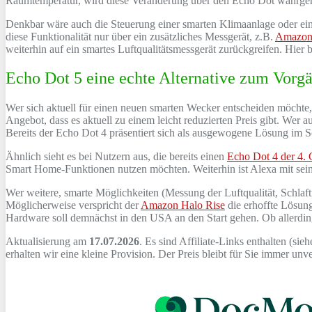
Raumtemperatur, wird diese Veränderung über den Echo Dot wahrgen
Denkbar wäre auch die Steuerung einer smarten Klimaanlage oder eine
diese Funktionalität nur über ein zusätzliches Messgerät, z.B.
Amazon 
weiterhin auf ein smartes Luftqualitätsmessgerät zurückgreifen. Hier
Echo Dot 5 eine echte Alternative zum Vorg
Wer sich aktuell für einen neuen smarten Wecker entscheiden möchte
Angebot, dass es aktuell zu einem leicht reduzierten Preis gibt. Wer a
Bereits der Echo Dot 4 präsentiert sich als ausgewogene Lösung im S
Ähnlich sieht es bei Nutzern aus, die bereits einen
Echo Dot 4 der 4. 
Smart Home-Funktionen nutzen möchten. Weiterhin ist Alexa mit sein
Wer weitere, smarte Möglichkeiten (Messung der Luftqualität, Schlaf
Möglicherweise verspricht der
Amazon Halo Rise
die erhoffte Lösun
Hardware soll demnächst in den USA an den Start gehen. Ob allerding
Aktualisierung am
17.07.2026
. Es sind Affiliate-Links enthalten (sie
erhalten wir eine kleine Provision. Der Preis bleibt für Sie immer un