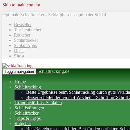
Skip to main content
Optimale Schlaftracker - Schlafphasen - optimaler Schlaf
Bestseller
Taschenbücher
Ratgeber
Schlaftracker
Schlaf-Apps
Deals
Shop
Schlaftracking.de
Toggle navigation
Home
Schlaftracking
Beste Ergebnisse beim Schlaftracking durch gute Vitalda
Besser schlafen lernen in 4 Wochen – Schritt‑für‑Schritt 
Grundbedürfnis: Schlafen
Schlafstörungen
Schlaftracker
Tipps & Tipps
Ratgeber
Bett-Ratgeber – das richtige Bett für den perfekten Schla