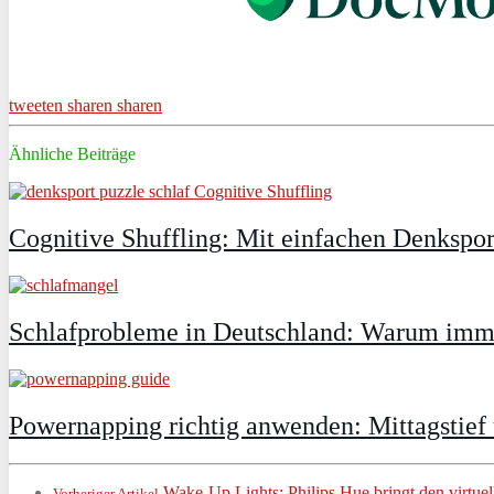
tweeten
sharen
sharen
Ähnliche Beiträge
Cognitive Shuffling: Mit einfachen Denkspor
Schlafprobleme in Deutschland: Warum immer
Powernapping richtig anwenden: Mittagstief
Wake-Up Lights: Philips Hue bringt den virtue
Vorheriger Artikel