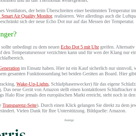
ommen und an das Thermostat weitergeleitet.
s Ventilators, der beim Überschreiten einer bestimmten Temperatur im 
Smart Air Quality Monitor
, realisieren. Wer allerdings auch die Luft
 beschränkt sich der neue Echo Dot nur auf das Messen der Temperatur.
änger?
, sollte unbedingt zu dem neuen
Echo Dot 5 mit Uhr
greifen. Alternati
uf den Temperatursensor verzichten kann und für wen der Klang nur eine u
chlafbereich.
Generation
im Einsatz haben. Hier ist ein Kauf sicherlich nur sinnvoll
em gesamten Funktionsumfang bei beiden Geräten an Board. Hier gibt 
tracking,
Wake-Up-Lights
, Schlafphasenwecker) für das eigene Schlafz
g. Das neue Gerät von Amazon stellt einen kontaktlosen Schlaftracker 
s Halo Rise jemals den europäischen Markt erreicht, steht noch in den
he
Transparenz-Seite
). Durch einen Klick gelangen Sie direkt zu dem jew
verändert. Vielen Dank für Ihre Unterstützung. Bildquelle: Amazon.
Anzeige