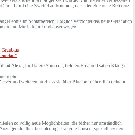
oweckers aus dem Schlaf gerissen wurde. Mithilfe einer verbesserten
 5 mit Uhr keine Zweifel aufkommen, dass hier eine neue Referenz
angerlebnis im Schlafbereich. Folglich verzichtet das neue Gerät auch
timmen und Musik klarer und ausgewogen.
Graublau*
Alexa, für klarere Stimmen, tieferen Bass und satten Klang in
und mehr.
und weiteren, und lass sie über Bluetooth überall in deinem
ießen so völlig neue Möglichkeiten, die bisher nur umständlich
Anzeigen deutlich beschleunigt. Längere Pausen, speziell bei den