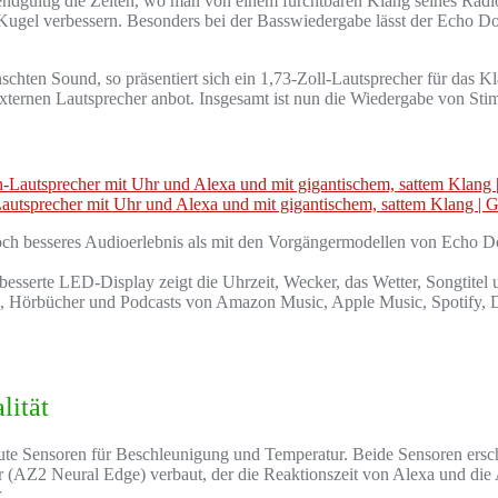
 endgültig die Zeiten, wo man von einem furchtbaren Klang seines Radi
gel verbessern. Besonders bei der Basswiedergabe lässt der Echo Dot
hten Sound, so präsentiert sich ein 1,73-Zoll-Lautsprecher für das Kl
externen Lautsprecher anbot. Insgesamt ist nun die Wiedergabe von S
utsprecher mit Uhr und Alexa und mit gigantischem, sattem Klang | 
es Audioerlebnis als mit den Vorgängermodellen von Echo Dot mit 
LED-Display zeigt die Uhrzeit, Wecker, das Wetter, Songtitel 
er und Podcasts von Amazon Music, Apple Music, Spotify, Deezer 
lität
te Sensoren für Beschleunigung und Temperatur. Beide Sensoren erschl
or (AZ2 Neural Edge) verbaut, der die Reaktionszeit von Alexa und die 
.