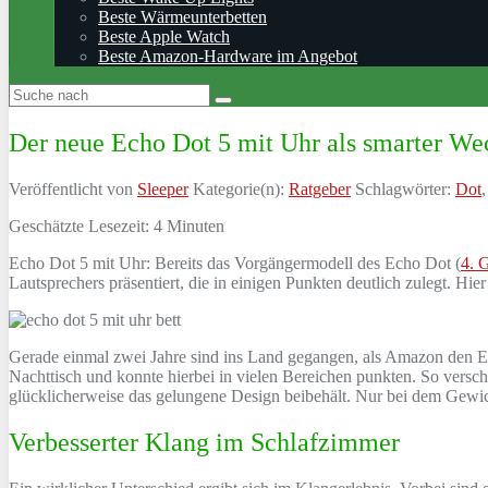
Beste Wärmeunterbetten
Beste Apple Watch
Beste Amazon-Hardware im Angebot
Der neue Echo Dot 5 mit Uhr als smarter We
Veröffentlicht von
Sleeper
Kategorie(n):
Ratgeber
Schlagwörter:
Dot
Geschätzte Lesezeit:
4
Minuten
Echo Dot 5 mit Uhr: Bereits das Vorgängermodell des Echo Dot (
4. 
Lautsprechers präsentiert, die in einigen Punkten deutlich zulegt. Hi
Gerade einmal zwei Jahre sind ins Land gegangen, als Amazon den Ec
Nachttisch und konnte hierbei in vielen Bereichen punkten. So versch
glücklicherweise das gelungene Design beibehält. Nur bei dem Gewi
Verbesserter Klang im Schlafzimmer