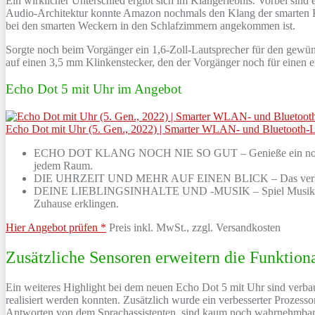
Ein wirklicher Unterschied ergibt sich im Klangerlebnis. Vorbei sind
Audio-Architektur konnte Amazon nochmals den Klang der smarten Ku
bei den smarten Weckern in den Schlafzimmern angekommen ist.
Sorgte noch beim Vorgänger ein 1,6-Zoll-Lautsprecher für den gewünsc
auf einen 3,5 mm Klinkenstecker, den der Vorgänger noch für einen 
Echo Dot 5 mit Uhr im Angebot
Echo Dot mit Uhr (5. Gen., 2022) | Smarter WLAN- und Bluetooth-La
ECHO DOT KLANG NOCH NIE SO GUT – Genieße ein noch besser
jedem Raum.
DIE UHRZEIT UND MEHR AUF EINEN BLICK – Das verbesserte 
DEINE LIEBLINGSINHALTE UND -MUSIK – Spiel Musik, Hörbüch
Zuhause erklingen.
Hier Angebot prüfen *
Preis inkl. MwSt., zzgl. Versandkosten
Zusätzliche Sensoren erweitern die Funktiona
Ein weiteres Highlight bei dem neuen Echo Dot 5 mit Uhr sind verbau
realisiert werden konnten. Zusätzlich wurde ein verbesserter Prozess
Antworten von dem Sprachassistenten, sind kaum noch wahrnehmbar