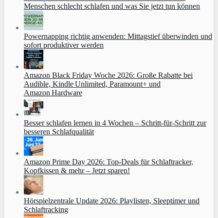
Menschen schlecht schlafen und was Sie jetzt tun können
Powernapping richtig anwenden: Mittagstief überwinden und
sofort produktiver werden
Amazon Black Friday Woche 2026: Große Rabatte bei
Audible, Kindle Unlimited, Paramount+ und
Amazon Hardware
Besser schlafen lernen in 4 Wochen – Schritt‑für‑Schritt zur
besseren Schlafqualität
Amazon Prime Day 2026: Top-Deals für Schlaftracker,
Kopfkissen & mehr – Jetzt sparen!
Hörspielzentrale Update 2026: Playlisten, Sleeptimer und
Schlaftracking