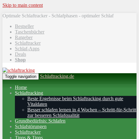
Skip to main content
Optimale Schlaftracker - Schlafphasen - optimaler Schlaf
Bestseller
Taschenbücher
Ratgeber
Schlaftracker
Schlaf-Apps
Deals
Shop
Schlaftracking.de
Toggle navigation
Home
Schlaftracking
Beste Ergebnisse beim Schlaftracking durch gute
Vitaldaten
Besser schlafen lernen in 4 Wochen – Schritt‑für‑Schritt
zur besseren Schlafqualität
Grundbedürfnis: Schlafen
Schlafstörungen
Schlaftracker
Tipps & Tipps