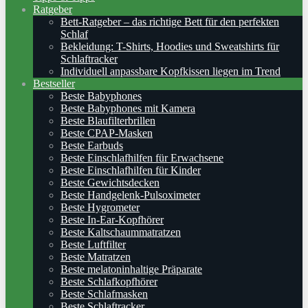
Ratgeber
Bett-Ratgeber – das richtige Bett für den perfekten
Schlaf
Bekleidung: T-Shirts, Hoodies und Sweatshirts für
Schlaftracker
Individuell anpassbare Kopfkissen liegen im Trend
Bestseller
Beste Babyphones
Beste Babyphones mit Kamera
Beste Blaufilterbrillen
Beste CPAP-Masken
Beste Earbuds
Beste Einschlafhilfen für Erwachsene
Beste Einschlafhilfen für Kinder
Beste Gewichtsdecken
Beste Handgelenk-Pulsoximeter
Beste Hygrometer
Beste In-Ear-Kopfhörer
Beste Kaltschaummatratzen
Beste Luftfilter
Beste Matratzen
Beste melatoninhaltige Präparate
Beste Schlafkopfhörer
Beste Schlafmasken
Beste Schlaftracker