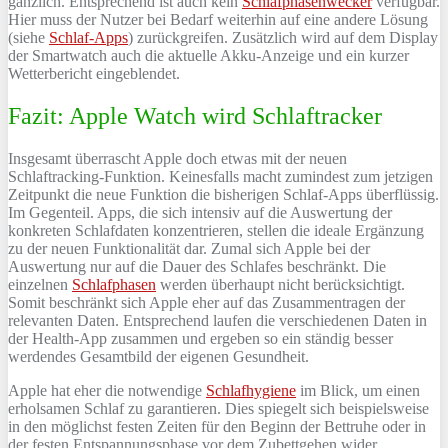
gänzlich. Entsprechend ist auch kein
Schlafphasenwecker
verfügbar.
Hier muss der Nutzer bei Bedarf weiterhin auf eine andere Lösung
(siehe
Schlaf-Apps
) zurückgreifen. Zusätzlich wird auf dem Display
der Smartwatch auch die aktuelle Akku-Anzeige und ein kurzer
Wetterbericht eingeblendet.
Fazit: Apple Watch wird Schlaftracker
Insgesamt überrascht Apple doch etwas mit der neuen
Schlaftracking-Funktion. Keinesfalls macht zumindest zum jetzigen
Zeitpunkt die neue Funktion die bisherigen Schlaf-Apps überflüssig.
Im Gegenteil. Apps, die sich intensiv auf die Auswertung der
konkreten Schlafdaten konzentrieren, stellen die ideale Ergänzung
zu der neuen Funktionalität dar. Zumal sich Apple bei der
Auswertung nur auf die Dauer des Schlafes beschränkt. Die
einzelnen
Schlafphasen
werden überhaupt nicht berücksichtigt.
Somit beschränkt sich Apple eher auf das Zusammentragen der
relevanten Daten. Entsprechend laufen die verschiedenen Daten in
der Health-App zusammen und ergeben so ein ständig besser
werdendes Gesamtbild der eigenen Gesundheit.
Apple hat eher die notwendige
Schlafhygiene
im Blick, um einen
erholsamen Schlaf zu garantieren. Dies spiegelt sich beispielsweise
in den möglichst festen Zeiten für den Beginn der Bettruhe oder in
der festen Entspannungsphase vor dem Zubettgehen wider.