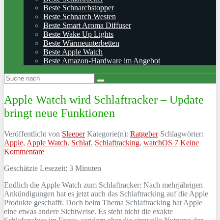
Beste Schnarchstopper
Beste Schnarch Westen
Beste Smart Aroma Diffuser
Beste Wake Up Lights
Beste Wärmeunterbetten
Beste Apple Watch
Beste Amazon-Hardware im Angebot
Apple Watch wird Schlaftracker – Update
bringt neue Funktionen
Veröffentlicht von
Sleeper
Kategorie(n):
Ratgeber
Schlagwörter:
Apple
,
Apple Watch
,
Schlaf
,
Schlaftracking
,
watchOS 7
Keine
Kommentare
Geschätzte Lesezeit:
3
Minuten
Endlich die Apple Watch zum Schlaftracker: Nach mehrjährigen
Ankündigungen hat es jetzt auch das Schlaftracking auf die Apple
Produkte geschafft. Doch beim Thema Schlaftracking hat Apple
eine etwas andere Sichtweise. Es steht nicht die exakte