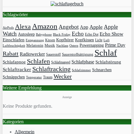
Schlagwörter
Amazon
Alexa
Angebot
Apple
Apple
App
AirPods
Watch
Echo
Echo Show
Autosleep
Echo Dot
Babyphone
Black Friday
Einschlafen
Kopfhörer
Kopfkissen
Kissen
Licht
Entspannung
Luft
Prime Day
Powernapping
Melatonin
Musik
Luftfeuchtigkeit
Nachlass
Ostern
Schlaf
Rabatt
Radiowecker
Sauerstoff
Sauerstoffsättigung
Schlafen
Schlafphase
Schlafapnoe
Schlafstörung
Schlafmangel
Schlaftracking
Schlaftracker
Schnarchen
Schlafzimmer
Wecker
Schnäppchen
Traum
Temperatur
Weitere Empfehlung
Anzeige
Keine Produkte gefunden.
Kategorien
Allgemein