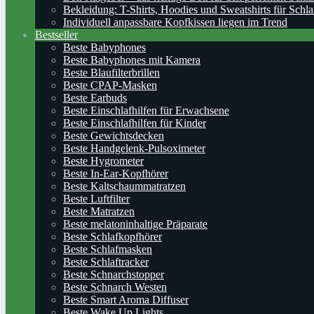
Bekleidung: T-Shirts, Hoodies und Sweatshirts für Schla
Individuell anpassbare Kopfkissen liegen im Trend
Bestseller
Beste Babyphones
Beste Babyphones mit Kamera
Beste Blaufilterbrillen
Beste CPAP-Masken
Beste Earbuds
Beste Einschlafhilfen für Erwachsene
Beste Einschlafhilfen für Kinder
Beste Gewichtsdecken
Beste Handgelenk-Pulsoximeter
Beste Hygrometer
Beste In-Ear-Kopfhörer
Beste Kaltschaummatratzen
Beste Luftfilter
Beste Matratzen
Beste melatoninhaltige Präparate
Beste Schlafkopfhörer
Beste Schlafmasken
Beste Schlaftracker
Beste Schnarchstopper
Beste Schnarch Westen
Beste Smart Aroma Diffuser
Beste Wake Up Lights