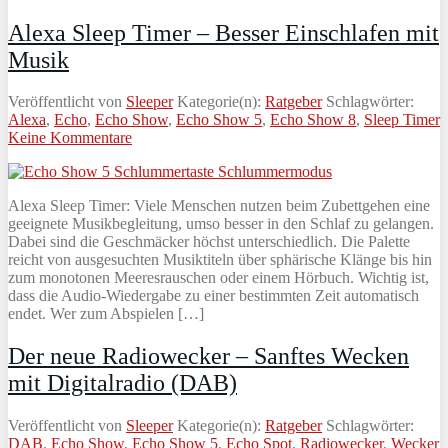
Alexa Sleep Timer – Besser Einschlafen mit
Musik
Veröffentlicht von
Sleeper
Kategorie(n):
Ratgeber
Schlagwörter:
Alexa
,
Echo
,
Echo Show
,
Echo Show 5
,
Echo Show 8
,
Sleep Timer
Keine Kommentare
Alexa Sleep Timer: Viele Menschen nutzen beim Zubettgehen eine
geeignete Musikbegleitung, umso besser in den Schlaf zu gelangen.
Dabei sind die Geschmäcker höchst unterschiedlich. Die Palette
reicht von ausgesuchten Musiktiteln über sphärische Klänge bis hin
zum monotonen Meeresrauschen oder einem Hörbuch. Wichtig ist,
dass die Audio-Wiedergabe zu einer bestimmten Zeit automatisch
endet. Wer zum Abspielen […]
Der neue Radiowecker – Sanftes Wecken
mit Digitalradio (DAB)
Veröffentlicht von
Sleeper
Kategorie(n):
Ratgeber
Schlagwörter:
DAB
,
Echo Show
,
Echo Show 5
,
Echo Spot
,
Radiowecker
,
Wecker