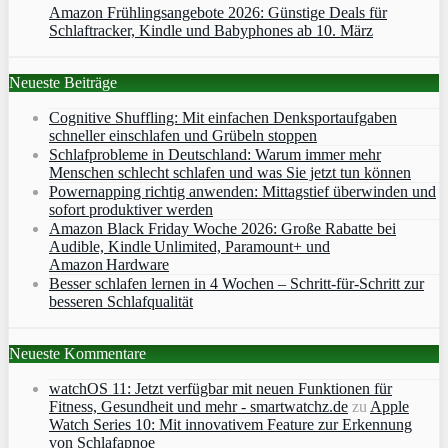
Amazon Frühlingsangebote 2026: Günstige Deals für
Schlaftracker, Kindle und Babyphones ab 10. März
Neueste Beiträge
Cognitive Shuffling: Mit einfachen Denksportaufgaben
schneller einschlafen und Grübeln stoppen
Schlafprobleme in Deutschland: Warum immer mehr
Menschen schlecht schlafen und was Sie jetzt tun können
Powernapping richtig anwenden: Mittagstief überwinden und
sofort produktiver werden
Amazon Black Friday Woche 2026: Große Rabatte bei
Audible, Kindle Unlimited, Paramount+ und
Amazon Hardware
Besser schlafen lernen in 4 Wochen – Schritt‑für‑Schritt zur
besseren Schlafqualität
Neueste Kommentare
watchOS 11: Jetzt verfügbar mit neuen Funktionen für
Fitness, Gesundheit und mehr - smartwatchz.de
zu
Apple
Watch Series 10: Mit innovativem Feature zur Erkennung
von Schlafapnoe