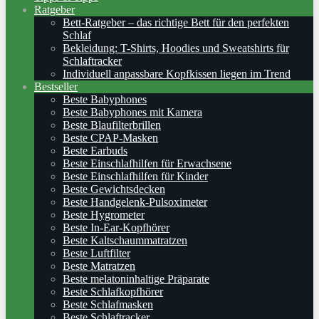
Ratgeber
Bett-Ratgeber – das richtige Bett für den perfekten
Schlaf
Bekleidung: T-Shirts, Hoodies und Sweatshirts für
Schlaftracker
Individuell anpassbare Kopfkissen liegen im Trend
Bestseller
Beste Babyphones
Beste Babyphones mit Kamera
Beste Blaufilterbrillen
Beste CPAP-Masken
Beste Earbuds
Beste Einschlafhilfen für Erwachsene
Beste Einschlafhilfen für Kinder
Beste Gewichtsdecken
Beste Handgelenk-Pulsoximeter
Beste Hygrometer
Beste In-Ear-Kopfhörer
Beste Kaltschaummatratzen
Beste Luftfilter
Beste Matratzen
Beste melatoninhaltige Präparate
Beste Schlafkopfhörer
Beste Schlafmasken
Beste Schlaftracker