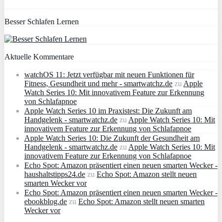
Besser Schlafen Lernen
Aktuelle Kommentare
watchOS 11: Jetzt verfügbar mit neuen Funktionen für
Fitness, Gesundheit und mehr - smartwatchz.de
zu
Apple
Watch Series 10: Mit innovativem Feature zur Erkennung
von Schlafapnoe
Apple Watch Series 10 im Praxistest: Die Zukunft am
Handgelenk - smartwatchz.de
zu
Apple Watch Series 10: Mit
innovativem Feature zur Erkennung von Schlafapnoe
Apple Watch Series 10: Die Zukunft der Gesundheit am
Handgelenk - smartwatchz.de
zu
Apple Watch Series 10: Mit
innovativem Feature zur Erkennung von Schlafapnoe
Echo Spot: Amazon präsentiert einen neuen smarten Wecker -
haushaltstipps24.de
zu
Echo Spot: Amazon stellt neuen
smarten Wecker vor
Echo Spot: Amazon präsentiert einen neuen smarten Wecker -
ebookblog.de
zu
Echo Spot: Amazon stellt neuen smarten
Wecker vor