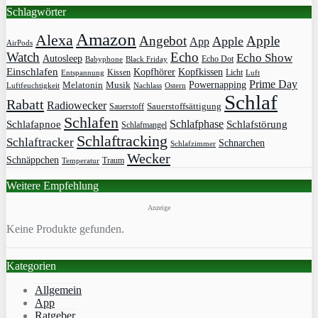
Schlagwörter
Amazon
Alexa
Angebot
Apple
Apple
App
AirPods
Watch
Echo
Echo Show
Autosleep
Echo Dot
Babyphone
Black Friday
Einschlafen
Kopfhörer
Kopfkissen
Kissen
Licht
Entspannung
Luft
Prime Day
Powernapping
Melatonin
Musik
Luftfeuchtigkeit
Nachlass
Ostern
Schlaf
Rabatt
Radiowecker
Sauerstoff
Sauerstoffsättigung
Schlafen
Schlafphase
Schlafapnoe
Schlafstörung
Schlafmangel
Schlaftracking
Schlaftracker
Schnarchen
Schlafzimmer
Wecker
Schnäppchen
Traum
Temperatur
Weitere Empfehlung
Anzeige
Keine Produkte gefunden.
Kategorien
Allgemein
App
Ratgeber