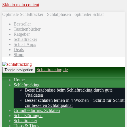
Skip to main content
Optimale Schlaftracker - Schlafphasen - optimaler Schlaf
Bestseller
Taschenbücher
Ratgeber
Schlaftracker
Schlaf-Apps
Deals
Shop
Schlaftracking.de
Toggle navigation
Home
Schlaftracking
Beste Ergebnisse beim Schlaftracking durch gute
Vitaldaten
Besser schlafen lernen in 4 Wochen – Schritt‑für‑Schritt
zur besseren Schlafqualität
Grundbedürfnis: Schlafen
Schlafstörungen
Schlaftracker
Tipps & Tipps