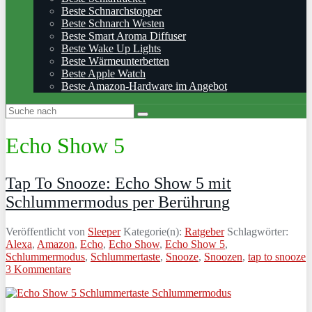
Beste Schnarchstopper
Beste Schnarch Westen
Beste Smart Aroma Diffuser
Beste Wake Up Lights
Beste Wärmeunterbetten
Beste Apple Watch
Beste Amazon-Hardware im Angebot
Echo Show 5
Tap To Snooze: Echo Show 5 mit
Schlummermodus per Berührung
Veröffentlicht von
Sleeper
Kategorie(n):
Ratgeber
Schlagwörter:
Alexa
,
Amazon
,
Echo
,
Echo Show
,
Echo Show 5
,
Schlummermodus
,
Schlummertaste
,
Snooze
,
Snoozen
,
tap to snooze
3 Kommentare