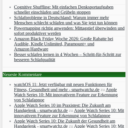
Cognitive Shuffling: Mit einfachen Denksportaufgaben
schneller einschlafen und Grübeln stoppen
Schlafprobleme in Deutschland: Warum immer mehr
Menschen schlecht schlafen und was Sie jetzt tun können
Powernapping richtig anwenden: Mittagstief überwinden und
sofort produktiver werden
Amazon Black Friday Woche 2026: Große Rabatte bei
Audible, Kindle Unlimited, Paramount+ und
Amazon Hardware
Besser schlafen lernen in 4 Wochen – Schritt‑für‑Schritt zur
besseren Schlafqualität
Neueste Kommentare
watchOS 11: Jetzt verfügbar mit neuen Funktionen für
Fitness, Gesundheit und mehr - smartwatchz.de
zu
Apple
Watch Series 10: Mit innovativem Feature zur Erkennung
von Schlafapnoe
Apple Watch Series 10 im Praxistest: Die Zukunft am
Handgelenk - smartwatchz.de
zu
Apple Watch Series 10: Mit
innovativem Feature zur Erkennung von Schlafapnoe
Apple Watch Series 10: Die Zukunft der Gesundheit am
Handgelenk - smartwatchz.de
zu
Apple Watch Series 10: Mit