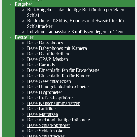
Ratgeber
Bett-Ratgeber – das richtige Bett für den perfekten
Schlaf
Bekleidung: T-Shirts, Hoodies und Sweatshirts für
Schlaftracker
Individuell anpassbare Kopfkissen liegen im Trend
Bestseller
Beste Babyphones
Beste Babyphones mit Kamera
Beste Blaufilterbrillen
Beste CPAP-Masken
Beste Earbuds
Beste Einschlafhilfen für Erwachsene
Beste Einschlafhilfen für Kinder
Beste Gewichtsdecken
Beste Handgelenk-Pulsoximeter
Beste Hygrometer
Beste In-Ear-Kopfhörer
Beste Kaltschaummatratzen
Beste Luftfilter
Beste Matratzen
Beste melatoninhaltige Präparate
Beste Schlafkopfhörer
Beste Schlafmasken
Beste Schlaftracker