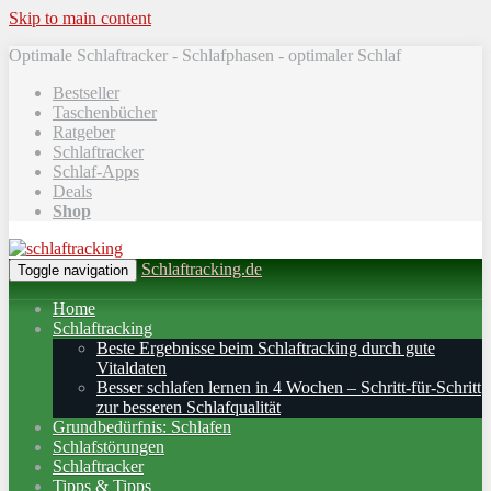
Skip to main content
Optimale Schlaftracker - Schlafphasen - optimaler Schlaf
Bestseller
Taschenbücher
Ratgeber
Schlaftracker
Schlaf-Apps
Deals
Shop
Schlaftracking.de
Toggle navigation
Home
Schlaftracking
Beste Ergebnisse beim Schlaftracking durch gute
Vitaldaten
Besser schlafen lernen in 4 Wochen – Schritt‑für‑Schritt
zur besseren Schlafqualität
Grundbedürfnis: Schlafen
Schlafstörungen
Schlaftracker
Tipps & Tipps