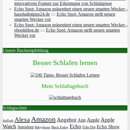
innovativem Feature zur Erkennung von Schlafapnoe
Echo Spot: Amazon präsentiert einen neuen smarten Wecker -
haushaltstipps24.de
zu
Echo Spot: Amazon stellt neuen
smarten Wecker vor
Echo Spot: Amazon präsentiert einen neuen smarten Wecker -
ebookblog.de
zu
Echo Spot: Amazon stellt neuen smarten
Wecker vor
Unsere Buchempfehlung
Besser Schlafen lernen
Mein Schlaftagebuch
Schlagwörter
Amazon
Alexa
Angebot
Apple
Apple
App
AirPods
Watch
Echo
Echo Show
Autosleep
Echo Dot
Babyphone
Black Friday