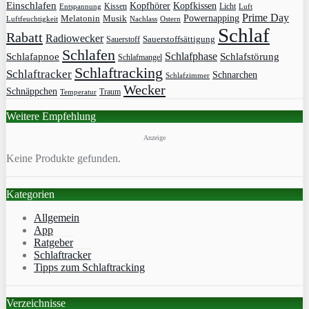
Einschlafen
Kopfhörer
Kopfkissen
Kissen
Licht
Entspannung
Luft
Prime Day
Powernapping
Melatonin
Musik
Luftfeuchtigkeit
Nachlass
Ostern
Schlaf
Rabatt
Radiowecker
Sauerstoff
Sauerstoffsättigung
Schlafen
Schlafphase
Schlafapnoe
Schlafstörung
Schlafmangel
Schlaftracking
Schlaftracker
Schnarchen
Schlafzimmer
Wecker
Schnäppchen
Traum
Temperatur
Weitere Empfehlung
Anzeige
Keine Produkte gefunden.
Kategorien
Allgemein
App
Ratgeber
Schlaftracker
Tipps zum Schlaftracking
Verzeichnisse