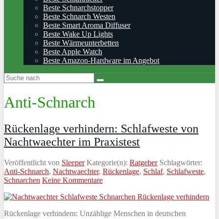
Beste Schnarchstopper
Beste Schnarch Westen
Beste Smart Aroma Diffuser
Beste Wake Up Lights
Beste Wärmeunterbetten
Beste Apple Watch
Beste Amazon-Hardware im Angebot
Anti-Schnarch
Rückenlage verhindern: Schlafweste von
Nachtwaechter im Praxistest
Veröffentlicht von
Sleeper
Kategorie(n):
Ratgeber
Schlagwörter:
Anti-Schnarch
,
Nachtwaechter
,
Rückenlage
,
Schlaf
,
Schlafweste
,
Schnarchen
Keine Kommentare
Rückenlage verhindern: Unzählige Menschen in deutschen