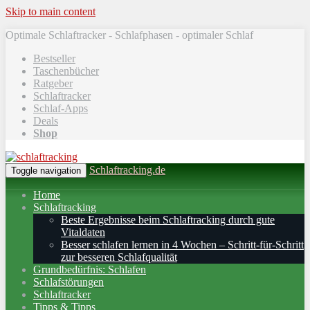
Skip to main content
Optimale Schlaftracker - Schlafphasen - optimaler Schlaf
Bestseller
Taschenbücher
Ratgeber
Schlaftracker
Schlaf-Apps
Deals
Shop
Schlaftracking.de
Toggle navigation
Home
Schlaftracking
Beste Ergebnisse beim Schlaftracking durch gute
Vitaldaten
Besser schlafen lernen in 4 Wochen – Schritt‑für‑Schritt
zur besseren Schlafqualität
Grundbedürfnis: Schlafen
Schlafstörungen
Schlaftracker
Tipps & Tipps