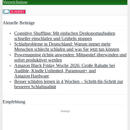
Verzeichnisse
Aktuelle Beiträge
Cognitive Shuffling: Mit einfachen Denksportaufgaben
schneller einschlafen und Grübeln stoppen
Schlafprobleme in Deutschland: Warum immer mehr
Menschen schlecht schlafen und was Sie jetzt tun können
Powernapping richtig anwenden: Mittagstief überwinden und
sofort produktiver werden
Amazon Black Friday Woche 2026: Große Rabatte bei
Audible, Kindle Unlimited, Paramount+ und
Amazon Hardware
Besser schlafen lernen in 4 Wochen – Schritt‑für‑Schritt zur
besseren Schlafqualität
Empfehlung
Anzeige