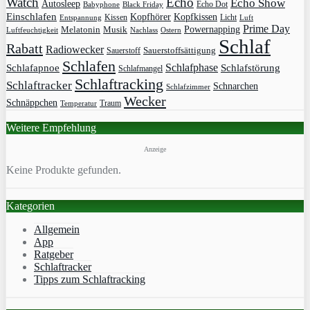
Watch
Echo
Echo Show
Autosleep
Echo Dot
Babyphone
Black Friday
Einschlafen
Kopfhörer
Kopfkissen
Kissen
Licht
Entspannung
Luft
Prime Day
Powernapping
Melatonin
Musik
Luftfeuchtigkeit
Nachlass
Ostern
Schlaf
Rabatt
Radiowecker
Sauerstoff
Sauerstoffsättigung
Schlafen
Schlafphase
Schlafapnoe
Schlafstörung
Schlafmangel
Schlaftracking
Schlaftracker
Schnarchen
Schlafzimmer
Wecker
Schnäppchen
Traum
Temperatur
Weitere Empfehlung
Anzeige
Keine Produkte gefunden.
Kategorien
Allgemein
App
Ratgeber
Schlaftracker
Tipps zum Schlaftracking