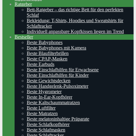
Ratgeber
Bett-Ratgeber – das richtige Bett für den perfekten
Schlaf
Bekleidung: T-Shirts, Hoodies und Sweatshirts für
Schlaftracker
Individuell anpassbare Kopfkissen liegen im Trend
Bestseller
Beste Babyphones
Beste Babyphones mit Kamera
Beste Blaufilterbrillen
Beste CPAP-Masken
Beste Earbuds
Beste Einschlafhilfen für Erwachsene
Beste Einschlafhilfen für Kinder
Beste Gewichtsdecken
Beste Handgelenk-Pulsoximeter
Beste Hygrometer
Beste In-Ear-Kopfhörer
Beste Kaltschaummatratzen
Beste Luftfilter
Beste Matratzen
Beste melatoninhaltige Präparate
Beste Schlafkopfhörer
Beste Schlafmasken
Beste Schlaftracker