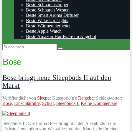
Beste Schnarchstopper
Beste Schnarch Westen
Beste Smart Aroma Diffuser
Beste Wake Up Lights
Beste Wärmeunterbetten
Beste Apple Watch
Beste Amazon-Hardware im Angebot
Bose
Bose bringt neue Sleepbuds II auf den
Markt
Veröffentlicht von
Sleeper
Kategorie(n):
Ratgeber
Schlagwörter:
Bose
,
Einschlafhilfe
,
Schlaf
,
Sleepbuds II
Keine Kommentare
Sleepbuds II: Die Firma Bose bringt mit den Sleepbuds II die
nächste Generation von Wearables auf den Markt, die für einen