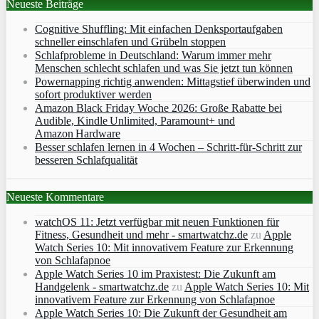
Neueste Beiträge
Cognitive Shuffling: Mit einfachen Denksportaufgaben
schneller einschlafen und Grübeln stoppen
Schlafprobleme in Deutschland: Warum immer mehr
Menschen schlecht schlafen und was Sie jetzt tun können
Powernapping richtig anwenden: Mittagstief überwinden und
sofort produktiver werden
Amazon Black Friday Woche 2026: Große Rabatte bei
Audible, Kindle Unlimited, Paramount+ und
Amazon Hardware
Besser schlafen lernen in 4 Wochen – Schritt‑für‑Schritt zur
besseren Schlafqualität
Neueste Kommentare
watchOS 11: Jetzt verfügbar mit neuen Funktionen für
Fitness, Gesundheit und mehr - smartwatchz.de
zu
Apple
Watch Series 10: Mit innovativem Feature zur Erkennung
von Schlafapnoe
Apple Watch Series 10 im Praxistest: Die Zukunft am
Handgelenk - smartwatchz.de
zu
Apple Watch Series 10: Mit
innovativem Feature zur Erkennung von Schlafapnoe
Apple Watch Series 10: Die Zukunft der Gesundheit am