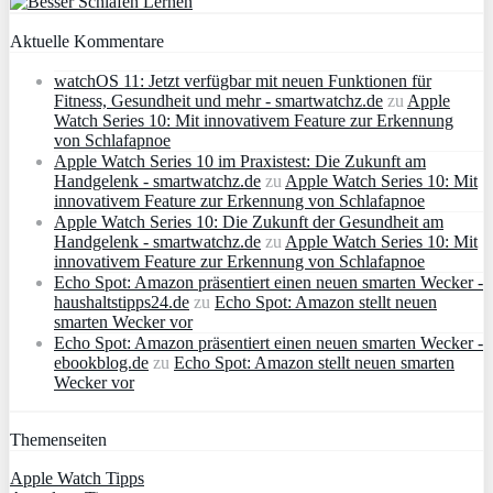
Aktuelle Kommentare
watchOS 11: Jetzt verfügbar mit neuen Funktionen für
Fitness, Gesundheit und mehr - smartwatchz.de
zu
Apple
Watch Series 10: Mit innovativem Feature zur Erkennung
von Schlafapnoe
Apple Watch Series 10 im Praxistest: Die Zukunft am
Handgelenk - smartwatchz.de
zu
Apple Watch Series 10: Mit
innovativem Feature zur Erkennung von Schlafapnoe
Apple Watch Series 10: Die Zukunft der Gesundheit am
Handgelenk - smartwatchz.de
zu
Apple Watch Series 10: Mit
innovativem Feature zur Erkennung von Schlafapnoe
Echo Spot: Amazon präsentiert einen neuen smarten Wecker -
haushaltstipps24.de
zu
Echo Spot: Amazon stellt neuen
smarten Wecker vor
Echo Spot: Amazon präsentiert einen neuen smarten Wecker -
ebookblog.de
zu
Echo Spot: Amazon stellt neuen smarten
Wecker vor
Themenseiten
Apple Watch Tipps