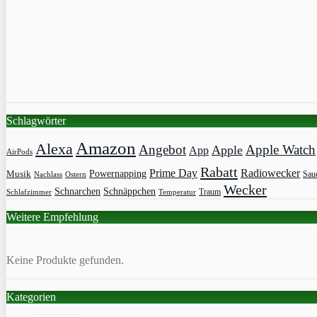
Schlagwörter
Amazon
Alexa
Angebot
Apple Watch
Apple
App
AirPods
Rabatt
Prime Day
Radiowecker
Powernapping
Musik
Saue
Nachlass
Ostern
Wecker
Schnarchen
Schnäppchen
Traum
Schlafzimmer
Temperatur
Weitere Empfehlung
Keine Produkte gefunden.
Kategorien