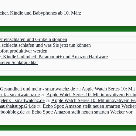
acker, Kindle und Babyphones ab 10. März
er einschlafen und Grübeln stoppen
chlecht schlafen und was Sie jetzt tun können
ofort produktiver werden
e, Kindle Unlimited, Paramount+ und Amazon Hardware
seren Schlafqualität
, Gesundheit und mehr - smartwatchz.de
zu
Apple Watch Series 10: Mit
enk - smartwatchz.de
zu
Apple Watch Series 10: Mit innovativem Feat
elenk - smartwatchz.de
zu
Apple Watch Series 10: Mit innovativem Fe
aushaltstipps24.de
zu
Echo Spot: Amazon stellt neuen smarten Wecker
ebookblog.de
zu
Echo Spot: Amazon stellt neuen smarten Wecker vor