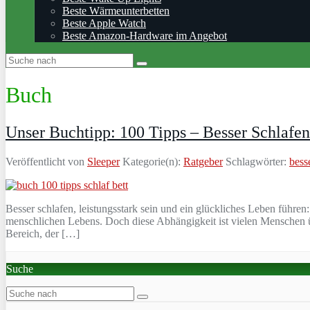
Beste Wärmeunterbetten
Beste Apple Watch
Beste Amazon-Hardware im Angebot
Buch
Unser Buchtipp: 100 Tipps – Besser Schlafe
Veröffentlicht von
Sleeper
Kategorie(n):
Ratgeber
Schlagwörter:
bess
Besser schlafen, leistungsstark sein und ein glückliches Leben führ
menschlichen Lebens. Doch diese Abhängigkeit ist vielen Menschen üb
Bereich, der […]
Suche