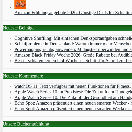
Amazon Frühlingsangebote 2026: Günstige Deals für Schlaftr
Neueste Beiträge
Cognitive Shuffling: Mit einfachen Denksportaufgaben schnell
Schlafprobleme in Deutschland: Warum immer mehr Menschen s
Powernapping richtig anwenden: Mittagstief überwinden und s
Amazon Black Friday Woche 2026: Große Rabatte bei Audibl
Besser schlafen lernen in 4 Wochen – Schritt‑für‑Schritt zur bes
Neueste Kommentare
watchOS 11: Jetzt verfügbar mit neuen Funktionen für Fitness
Apple Watch Series 10 im Praxistest: Die Zukunft am Handgel
Apple Watch Series 10: Die Zukunft der Gesundheit am Handg
Echo Spot: Amazon präsentiert einen neuen smarten Wecker - h
Echo Spot: Amazon präsentiert einen neuen smarten Wecker - 
Unsere Buchempfehlung