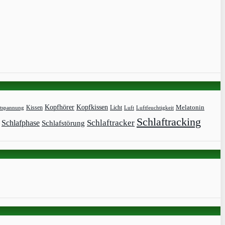
Kopfhörer
Kopfkissen
Kissen
Licht
Melatonin
tspannung
Luft
Luftfeuchtigkeit
Schlaftracking
Schlaftracker
Schlafphase
Schlafstörung