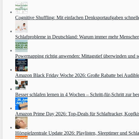
Cognitive Shuffling: Mit einfachen Denksportaufgaben schnell
Schlafprobleme in Deutschland: Warum immer mehr Menschen s
Powernapping richtig anwenden: Mittagstief überwinden und s
Amazon Black Friday Woche 2026: Große Rabatte bei Audibl
Besser schlafen lernen in 4 Wochen – Schritt‑für‑Schritt zur bes
Amazon Prime Day 2026: Top-Deals für Schlaftracker, Kopfkis
Hörspielzentrale Update 2026: Playlisten, Sleeptimer und Schla