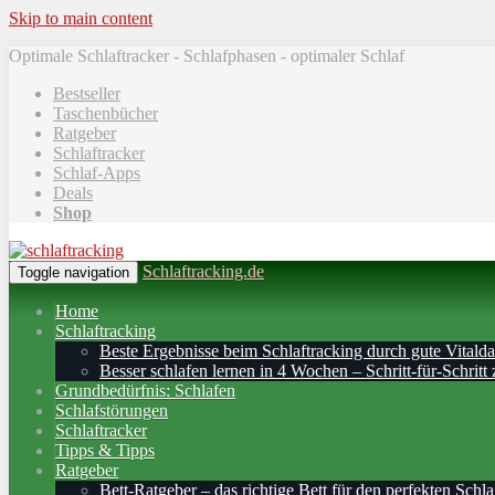
Skip to main content
Optimale Schlaftracker - Schlafphasen - optimaler Schlaf
Bestseller
Taschenbücher
Ratgeber
Schlaftracker
Schlaf-Apps
Deals
Shop
Schlaftracking.de
Toggle navigation
Home
Schlaftracking
Beste Ergebnisse beim Schlaftracking durch gute Vitalda
Besser schlafen lernen in 4 Wochen – Schritt‑für‑Schritt 
Grundbedürfnis: Schlafen
Schlafstörungen
Schlaftracker
Tipps & Tipps
Ratgeber
Bett-Ratgeber – das richtige Bett für den perfekten Schla