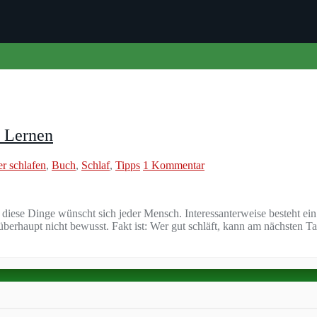
n Lernen
er schlafen
,
Buch
,
Schlaf
,
Tipps
1 Kommentar
en: diese Dinge wünscht sich jeder Mensch. Interessanterweise besteht 
erhaupt nicht bewusst. Fakt ist: Wer gut schläft, kann am nächsten Ta