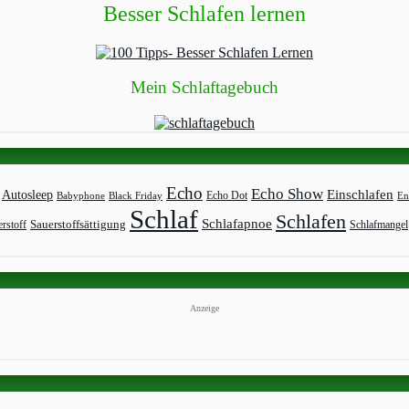
Besser Schlafen lernen
Mein Schlaftagebuch
Echo
Echo Show
Einschlafen
Autosleep
Echo Dot
Babyphone
Black Friday
En
Schlaf
Schlafen
Schlafapnoe
rstoff
Sauerstoffsättigung
Schlafmangel
Anzeige