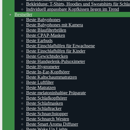
Bekleidung: T-Shirts, Hoodies und Sweatshirts für Schla
Individuell anpassbare Kopfkissen liegen im Trend
Bestseller
Beste Babyphones
Beste Babyphones mit Kamera
Beste Blaufilterbrillen
Beste CPAP-Masken
Beste Earbuds
Beste Einschlafhilfen für Erwachsene
Beste Einschlafhilfen für Kinder
Beste Gewichtsdecken
Beste Handgelenk-Pulsoximeter
Beste Hygrometer
Beste In-Ear-Kopfhörer
Beste Kaltschaummatratzen
Beste Luftfilter
Beste Matratzen
Beste melatoninhaltige Präparate
Beste Schlafkopfhörer
Beste Schlafmasken
Beste Schlaftracker
Beste Schnarchstopper
Beste Schnarch Westen
Beste Smart Aroma Diffuser
Beste Wake Up Lights