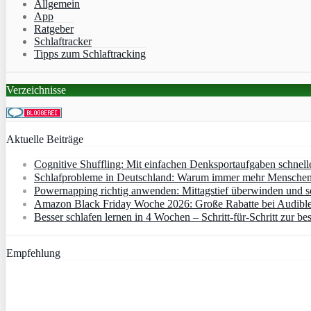
Allgemein
App
Ratgeber
Schlaftracker
Tipps zum Schlaftracking
Verzeichnisse
Aktuelle Beiträge
Cognitive Shuffling: Mit einfachen Denksportaufgaben schnell
Schlafprobleme in Deutschland: Warum immer mehr Menschen s
Powernapping richtig anwenden: Mittagstief überwinden und s
Amazon Black Friday Woche 2026: Große Rabatte bei Audibl
Besser schlafen lernen in 4 Wochen – Schritt‑für‑Schritt zur bes
Empfehlung