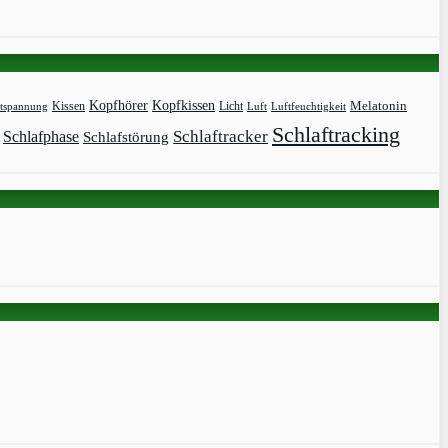
Kopfhörer
Kopfkissen
Kissen
Licht
Melatonin
tspannung
Luft
Luftfeuchtigkeit
Schlaftracking
Schlaftracker
Schlafphase
Schlafstörung