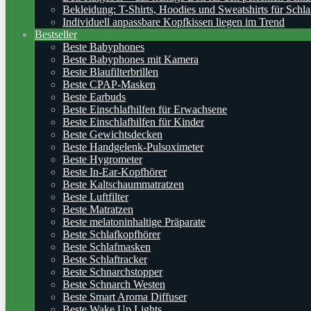
Bekleidung: T-Shirts, Hoodies und Sweatshirts für Schla
Individuell anpassbare Kopfkissen liegen im Trend
Bestseller
Beste Babyphones
Beste Babyphones mit Kamera
Beste Blaufilterbrillen
Beste CPAP-Masken
Beste Earbuds
Beste Einschlafhilfen für Erwachsene
Beste Einschlafhilfen für Kinder
Beste Gewichtsdecken
Beste Handgelenk-Pulsoximeter
Beste Hygrometer
Beste In-Ear-Kopfhörer
Beste Kaltschaummatratzen
Beste Luftfilter
Beste Matratzen
Beste melatoninhaltige Präparate
Beste Schlafkopfhörer
Beste Schlafmasken
Beste Schlaftracker
Beste Schnarchstopper
Beste Schnarch Westen
Beste Smart Aroma Diffuser
Beste Wake Up Lights