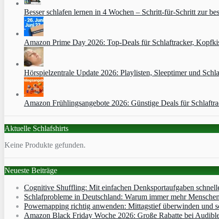
Besser schlafen lernen in 4 Wochen – Schritt‑für‑Schritt zur bes
Amazon Prime Day 2026: Top-Deals für Schlaftracker, Kopfkis
Hörspielzentrale Update 2026: Playlisten, Sleeptimer und Schla
Amazon Frühlingsangebote 2026: Günstige Deals für Schlaftr
Aktuelle Schlafshirts
Keine Produkte gefunden.
Neueste Beiträge
Cognitive Shuffling: Mit einfachen Denksportaufgaben schnell
Schlafprobleme in Deutschland: Warum immer mehr Menschen s
Powernapping richtig anwenden: Mittagstief überwinden und s
Amazon Black Friday Woche 2026: Große Rabatte bei Audibl