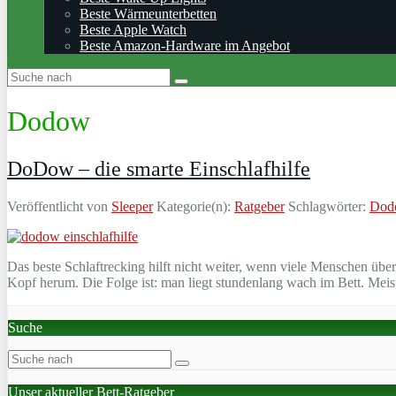
Beste Wärmeunterbetten
Beste Apple Watch
Beste Amazon-Hardware im Angebot
Dodow
DoDow – die smarte Einschlafhilfe
Veröffentlicht von
Sleeper
Kategorie(n):
Ratgeber
Schlagwörter:
Dod
Das beste Schlaftrecking hilft nicht weiter, wenn viele Menschen über
Kopf herum. Die Folge ist: man liegt stundenlang wach im Bett. Meist
Suche
Unser aktueller Bett-Ratgeber