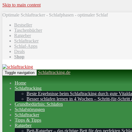
Skip to main content
Optimale Schlaftracker - Schlafphasen - optimaler Schlaf
Bestseller
Taschenbücher
Ratgeber
Schlaftracker
Schlaf-Apps
Deals
Shop
Schlaftracking.de
Toggle navigation
Home
Schlaftracking
Beste Ergebnisse beim Schlaftracking durch gute Vitalda
Besser schlafen lernen in 4 Wochen – Schritt‑für‑Schritt 
Grundbedürfnis: Schlafen
Schlafstörungen
Schlaftracker
Tipps & Tipps
Ratgeber
Bett-Ratgeber – das richtige Bett für den perfekten Schla