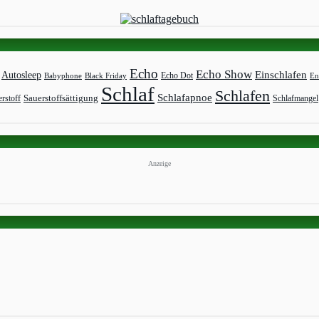
Echo
Echo Show
Einschlafen
Autosleep
Echo Dot
Babyphone
Black Friday
En
Schlaf
Schlafen
Schlafapnoe
rstoff
Sauerstoffsättigung
Schlafmangel
Anzeige