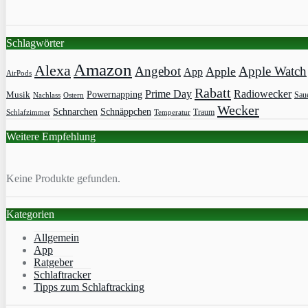
Schlagwörter
Amazon
Alexa
Angebot
Apple Watch
Apple
App
AirPods
Rabatt
Prime Day
Radiowecker
Powernapping
Musik
Saue
Nachlass
Ostern
Wecker
Schnarchen
Schnäppchen
Traum
Schlafzimmer
Temperatur
Weitere Empfehlung
Keine Produkte gefunden.
Kategorien
Allgemein
App
Ratgeber
Schlaftracker
Tipps zum Schlaftracking