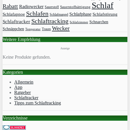
Schlaf
Rabatt
Radiowecker
Sauerstoff
Sauerstoffsättigung
Schlafen
Schlafphase
Schlafapnoe
Schlafstörung
Schlafmangel
Schlaftracking
Schlaftracker
Schnarchen
Schlafzimmer
Wecker
Schnäppchen
Traum
Temperatur
Weitere Empfehlung
Anzeige
Keine Produkte gefunden.
Kategorien
Allgemein
App
Ratgeber
Schlaftracker
Tipps zum Schlaftracking
Verzeichnisse