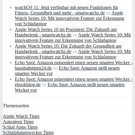
watchOS 11: Jetzt verfügbar mit neuen Funktionen für
Fitness, Gesundheit und mehr - smartwatchz.de
zu
Apple
Watch Series 10: Mit innovativem Feature zur Erkennung
von Schlafapnoe
Apple Watch Series 10 im Praxistest: Die Zukunft am
Handgelenk - smartwatchz.de
zu
Apple Watch Series 10: Mit
innovativem Feature zur Erkennung von Schlafapnoe
Apple Watch Series 10: Die Zukunft der Gesundheit am
Handgelenk - smartwatchz.de
zu
Apple Watch Series 10: Mit
innovativem Feature zur Erkennung von Schlafapnoe
Echo Spot: Amazon präsentiert einen neuen smarten Wecker -
haushaltstipps24.de
zu
Echo Spot: Amazon stellt neuen
smarten Wecker vor
Echo Spot: Amazon präsentiert einen neuen smarten Wecker -
ebookblog.de
zu
Echo Spot: Amazon stellt neuen smarten
Wecker vor
Themenseiten
Apple Watch Tipps
Autosleep Tipps
Schlaf Apps Tipps
Schlafphasenwecker Tipps