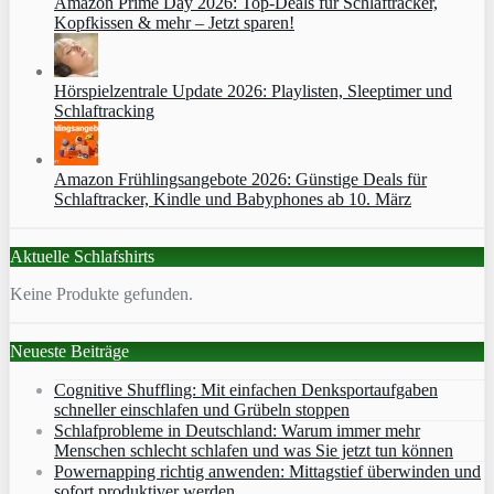
Amazon Prime Day 2026: Top-Deals für Schlaftracker,
Kopfkissen & mehr – Jetzt sparen!
Hörspielzentrale Update 2026: Playlisten, Sleeptimer und
Schlaftracking
Amazon Frühlingsangebote 2026: Günstige Deals für
Schlaftracker, Kindle und Babyphones ab 10. März
Aktuelle Schlafshirts
Keine Produkte gefunden.
Neueste Beiträge
Cognitive Shuffling: Mit einfachen Denksportaufgaben
schneller einschlafen und Grübeln stoppen
Schlafprobleme in Deutschland: Warum immer mehr
Menschen schlecht schlafen und was Sie jetzt tun können
Powernapping richtig anwenden: Mittagstief überwinden und
sofort produktiver werden