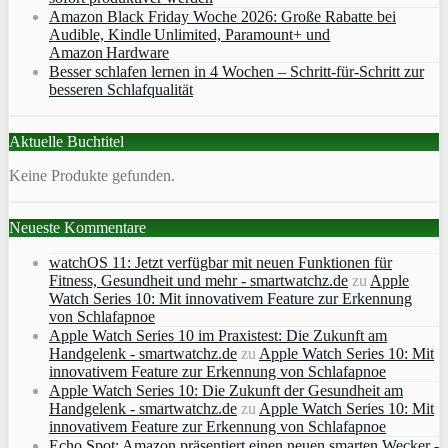
Amazon Black Friday Woche 2026: Große Rabatte bei
Audible, Kindle Unlimited, Paramount+ und
Amazon Hardware
Besser schlafen lernen in 4 Wochen – Schritt‑für‑Schritt zur
besseren Schlafqualität
Aktuelle Buchtitel
Keine Produkte gefunden.
Neueste Kommentare
watchOS 11: Jetzt verfügbar mit neuen Funktionen für
Fitness, Gesundheit und mehr - smartwatchz.de
zu
Apple
Watch Series 10: Mit innovativem Feature zur Erkennung
von Schlafapnoe
Apple Watch Series 10 im Praxistest: Die Zukunft am
Handgelenk - smartwatchz.de
zu
Apple Watch Series 10: Mit
innovativem Feature zur Erkennung von Schlafapnoe
Apple Watch Series 10: Die Zukunft der Gesundheit am
Handgelenk - smartwatchz.de
zu
Apple Watch Series 10: Mit
innovativem Feature zur Erkennung von Schlafapnoe
Echo Spot: Amazon präsentiert einen neuen smarten Wecker -