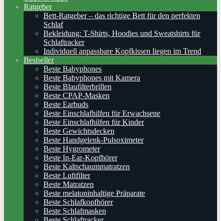
Ratgeber
Bett-Ratgeber – das richtige Bett für den perfekten
Schlaf
Bekleidung: T-Shirts, Hoodies und Sweatshirts für
Schlaftracker
Individuell anpassbare Kopfkissen liegen im Trend
Bestseller
Beste Babyphones
Beste Babyphones mit Kamera
Beste Blaufilterbrillen
Beste CPAP-Masken
Beste Earbuds
Beste Einschlafhilfen für Erwachsene
Beste Einschlafhilfen für Kinder
Beste Gewichtsdecken
Beste Handgelenk-Pulsoximeter
Beste Hygrometer
Beste In-Ear-Kopfhörer
Beste Kaltschaummatratzen
Beste Luftfilter
Beste Matratzen
Beste melatoninhaltige Präparate
Beste Schlafkopfhörer
Beste Schlafmasken
Beste Schlaftracker