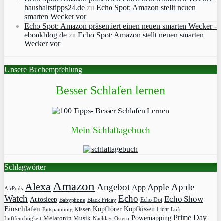
haushaltstipps24.de
zu
Echo Spot: Amazon stellt neuen
smarten Wecker vor
Echo Spot: Amazon präsentiert einen neuen smarten Wecker -
ebookblog.de
zu
Echo Spot: Amazon stellt neuen smarten
Wecker vor
Unsere Buchempfehlung
Besser Schlafen lernen
Mein Schlaftagebuch
Schlagwörter
Amazon
Alexa
Angebot
Apple
Apple
App
AirPods
Watch
Echo
Echo Show
Autosleep
Echo Dot
Babyphone
Black Friday
Einschlafen
Kopfhörer
Kopfkissen
Kissen
Licht
Entspannung
Luft
Prime Day
Powernapping
Melatonin
Musik
Luftfeuchtigkeit
Nachlass
Ostern