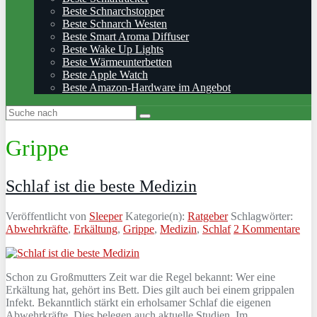
Beste Schnarchstopper
Beste Schnarch Westen
Beste Smart Aroma Diffuser
Beste Wake Up Lights
Beste Wärmeunterbetten
Beste Apple Watch
Beste Amazon-Hardware im Angebot
Grippe
Schlaf ist die beste Medizin
Veröffentlicht von
Sleeper
Kategorie(n):
Ratgeber
Schlagwörter:
Abwehrkräfte
,
Erkältung
,
Grippe
,
Medizin
,
Schlaf
2 Kommentare
Schon zu Großmutters Zeit war die Regel bekannt: Wer eine
Erkältung hat, gehört ins Bett. Dies gilt auch bei einem grippalen
Infekt. Bekanntlich stärkt ein erholsamer Schlaf die eigenen
Abwehrkräfte. Dies belegen auch aktuelle Studien. Im