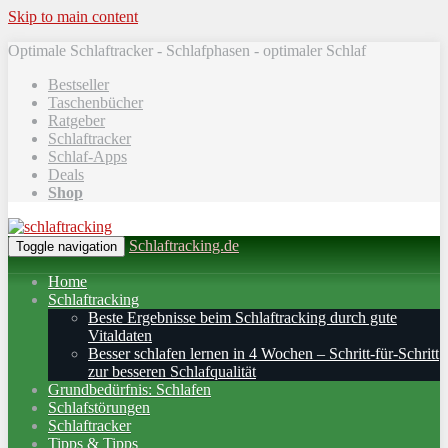
Skip to main content
Optimale Schlaftracker - Schlafphasen - optimaler Schlaf
Bestseller
Taschenbücher
Ratgeber
Schlaftracker
Schlaf-Apps
Deals
Shop
Schlaftracking.de
Toggle navigation
Home
Schlaftracking
Beste Ergebnisse beim Schlaftracking durch gute
Vitaldaten
Besser schlafen lernen in 4 Wochen – Schritt‑für‑Schritt
zur besseren Schlafqualität
Grundbedürfnis: Schlafen
Schlafstörungen
Schlaftracker
Tipps & Tipps