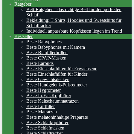
Ratgeber
Bett-Ratgeber – das richtige Bett für den perfekten
Schlaf
Bekleidung: T-Shirts, Hoodies und Sweatshirts für
Schlaftracker
Individuell anpassbare Kopfkissen liegen im Trend
Bestseller
Beste Babyphones
Beste Babyphones mit Kamera
Beste Blaufilterbrillen
Beste CPAP-Masken
Beste Earbuds
Beste Einschlafhilfen für Erwachsene
Beste Einschlafhilfen für Kinder
Beste Gewichtsdecken
Beste Handgelenk-Pulsoximeter
Beste Hygrometer
Beste In-Ear-Kopfhörer
Beste Kaltschaummatratzen
Beste Luftfilter
Beste Matratzen
Beste melatoninhaltige Präparate
Beste Schlafkopfhörer
Beste Schlafmasken
Beste Schlaftracker