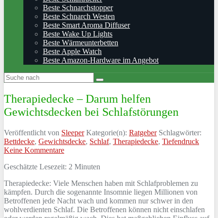
Beste Schnarchstopper
Beste Schnarch Westen
Beste Smart Aroma Diffuser
Beste Wake Up Lights
Beste Wärmeunterbetten
Beste Apple Watch
Beste Amazon-Hardware im Angebot
Therapiedecke – Darum helfen
Gewichtsdecken bei Schlafstörungen
Veröffentlicht von
Sleeper
Kategorie(n):
Ratgeber
Schlagwörter:
Bettdecke
,
Gewichtsdecke
,
Schlaf
,
Therapiedecke
,
Tiefendruck
Keine Kommentare
Geschätzte Lesezeit:
2
Minuten
Therapiedecke: Viele Menschen haben mit Schlafproblemen zu
kämpfen. Durch die sogenannte Insomnie liegen Millionen von
Betroffenen jede Nacht wach und kommen nur schwer in den
wohlverdienten Schlaf. Die Betroffenen können nicht einschlafen