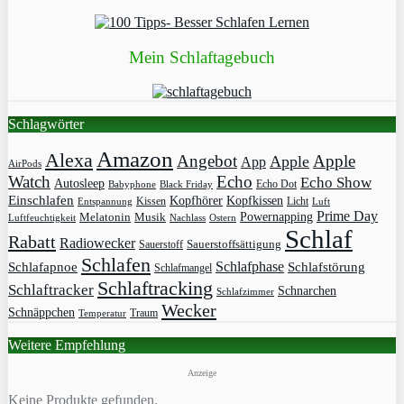
Mein Schlaftagebuch
Schlagwörter
Amazon
Alexa
Angebot
Apple
Apple
App
AirPods
Watch
Echo
Echo Show
Autosleep
Echo Dot
Babyphone
Black Friday
Einschlafen
Kopfhörer
Kopfkissen
Kissen
Licht
Entspannung
Luft
Prime Day
Powernapping
Melatonin
Musik
Luftfeuchtigkeit
Nachlass
Ostern
Schlaf
Rabatt
Radiowecker
Sauerstoff
Sauerstoffsättigung
Schlafen
Schlafphase
Schlafapnoe
Schlafstörung
Schlafmangel
Schlaftracking
Schlaftracker
Schnarchen
Schlafzimmer
Wecker
Schnäppchen
Traum
Temperatur
Weitere Empfehlung
Anzeige
Keine Produkte gefunden.