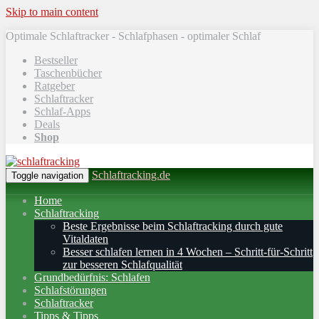
Skip to main content
Optimale Schlaftracker - Schlafphasen - optimaler Schlaf
Bestseller
Taschenbücher
Ratgeber
Schlaftracker
Schlaf-Apps
Deals
Shop
Schlaftracking.de
Toggle navigation
Home
Schlaftracking
Beste Ergebnisse beim Schlaftracking durch gute
Vitaldaten
Besser schlafen lernen in 4 Wochen – Schritt‑für‑Schritt
zur besseren Schlafqualität
Grundbedürfnis: Schlafen
Schlafstörungen
Schlaftracker
Tipps & Tipps