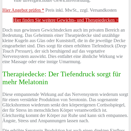
eine unvergleichbare Gewichtsverteilung.
Hier Angebot prüfen *
Preis inkl. MwSt., zzgl. Versandkosten
Hier finden Sie weitere Gewichts- und Therapiedecken >
Doch nun gewinnen Gewichtsdecken auch im privaten Bereich an
Bedeutung. Das Geheimnis einer Thearpiedecke sind unzählige
kleine Kugeln aus Glas oder Kunststoff, die in die jeweilige Decke
eingearbeitet sind. Dies sorgt für einen erhöhten Tiefendruck (
Deep
Touch Pressure
), der sich beruhigend auf das vegetative
Nervensystem auswirkt. Dies entfaltet eine ähnliche Wirkung wie
eine Massage oder eine innige Umarmung.
Therapiedecke: Der Tiefendruck sorgt für
mehr Melatonin
Diese entspannende Wirkung auf das Nervensystem wiederum sorgt
für einen verstärkte Produktion von Serotonin. Das sogenannte
Glückshormon wiederum senkt den körpereigenen Cortisolspiegel,
der für Stress im menschlichen Körper verantwortlich ist.
Gleichzeitig kommt der Körper zur Ruhe und kann sich entspannen.
Ängste, Stress und Anspannungen lassen nach.
Die erhöhte Serotonin-Produktion hat auch einen direkten Einfluss