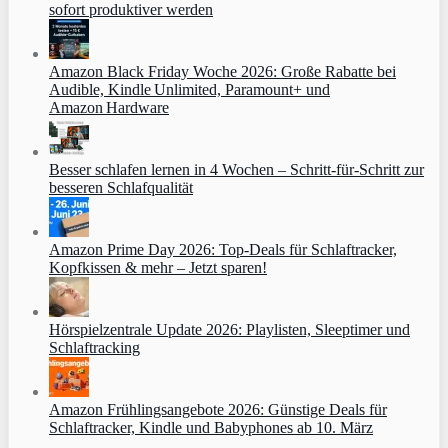
sofort produktiver werden
Amazon Black Friday Woche 2026: Große Rabatte bei
Audible, Kindle Unlimited, Paramount+ und
Amazon Hardware
Besser schlafen lernen in 4 Wochen – Schritt‑für‑Schritt zur
besseren Schlafqualität
Amazon Prime Day 2026: Top-Deals für Schlaftracker,
Kopfkissen & mehr – Jetzt sparen!
Hörspielzentrale Update 2026: Playlisten, Sleeptimer und
Schlaftracking
Amazon Frühlingsangebote 2026: Günstige Deals für
Schlaftracker, Kindle und Babyphones ab 10. März