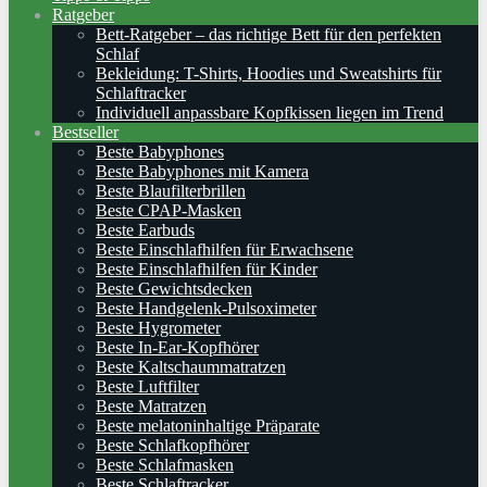
Ratgeber
Bett-Ratgeber – das richtige Bett für den perfekten
Schlaf
Bekleidung: T-Shirts, Hoodies und Sweatshirts für
Schlaftracker
Individuell anpassbare Kopfkissen liegen im Trend
Bestseller
Beste Babyphones
Beste Babyphones mit Kamera
Beste Blaufilterbrillen
Beste CPAP-Masken
Beste Earbuds
Beste Einschlafhilfen für Erwachsene
Beste Einschlafhilfen für Kinder
Beste Gewichtsdecken
Beste Handgelenk-Pulsoximeter
Beste Hygrometer
Beste In-Ear-Kopfhörer
Beste Kaltschaummatratzen
Beste Luftfilter
Beste Matratzen
Beste melatoninhaltige Präparate
Beste Schlafkopfhörer
Beste Schlafmasken
Beste Schlaftracker