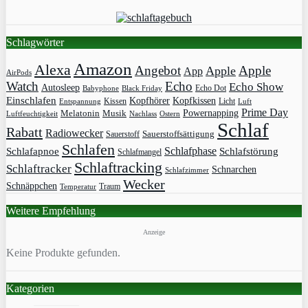
Schlagwörter
Amazon
Alexa
Angebot
Apple
Apple
App
AirPods
Watch
Echo
Echo Show
Autosleep
Echo Dot
Babyphone
Black Friday
Einschlafen
Kopfhörer
Kopfkissen
Kissen
Licht
Entspannung
Luft
Prime Day
Powernapping
Melatonin
Musik
Luftfeuchtigkeit
Nachlass
Ostern
Schlaf
Rabatt
Radiowecker
Sauerstoff
Sauerstoffsättigung
Schlafen
Schlafphase
Schlafapnoe
Schlafstörung
Schlafmangel
Schlaftracking
Schlaftracker
Schnarchen
Schlafzimmer
Wecker
Schnäppchen
Traum
Temperatur
Weitere Empfehlung
Anzeige
Keine Produkte gefunden.
Kategorien