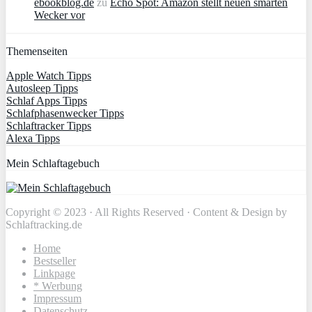
ebookblog.de
zu
Echo Spot: Amazon stellt neuen smarten
Wecker vor
Themenseiten
Apple Watch Tipps
Autosleep Tipps
Schlaf Apps Tipps
Schlafphasenwecker Tipps
Schlaftracker Tipps
Alexa Tipps
Mein Schlaftagebuch
Copyright © 2023 · All Rights Reserved · Content & Design by
Schlaftracking.de
Home
Bestseller
Linkpage
* Werbung
Impressum
Datenschutz