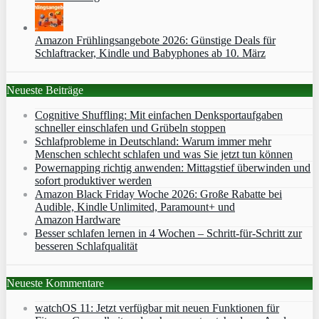
Amazon Frühlingsangebote 2026: Günstige Deals für
Schlaftracker, Kindle und Babyphones ab 10. März
Neueste Beiträge
Cognitive Shuffling: Mit einfachen Denksportaufgaben
schneller einschlafen und Grübeln stoppen
Schlafprobleme in Deutschland: Warum immer mehr
Menschen schlecht schlafen und was Sie jetzt tun können
Powernapping richtig anwenden: Mittagstief überwinden und
sofort produktiver werden
Amazon Black Friday Woche 2026: Große Rabatte bei
Audible, Kindle Unlimited, Paramount+ und
Amazon Hardware
Besser schlafen lernen in 4 Wochen – Schritt‑für‑Schritt zur
besseren Schlafqualität
Neueste Kommentare
watchOS 11: Jetzt verfügbar mit neuen Funktionen für