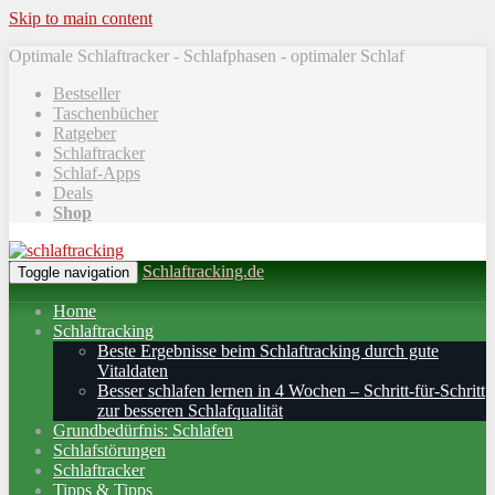
Skip to main content
Optimale Schlaftracker - Schlafphasen - optimaler Schlaf
Bestseller
Taschenbücher
Ratgeber
Schlaftracker
Schlaf-Apps
Deals
Shop
Schlaftracking.de
Toggle navigation
Home
Schlaftracking
Beste Ergebnisse beim Schlaftracking durch gute
Vitaldaten
Besser schlafen lernen in 4 Wochen – Schritt‑für‑Schritt
zur besseren Schlafqualität
Grundbedürfnis: Schlafen
Schlafstörungen
Schlaftracker
Tipps & Tipps