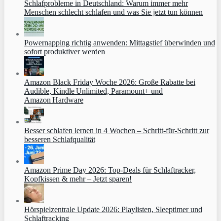
Schlafprobleme in Deutschland: Warum immer mehr
Menschen schlecht schlafen und was Sie jetzt tun können
Powernapping richtig anwenden: Mittagstief überwinden und
sofort produktiver werden
Amazon Black Friday Woche 2026: Große Rabatte bei
Audible, Kindle Unlimited, Paramount+ und
Amazon Hardware
Besser schlafen lernen in 4 Wochen – Schritt‑für‑Schritt zur
besseren Schlafqualität
Amazon Prime Day 2026: Top-Deals für Schlaftracker,
Kopfkissen & mehr – Jetzt sparen!
Hörspielzentrale Update 2026: Playlisten, Sleeptimer und
Schlaftracking