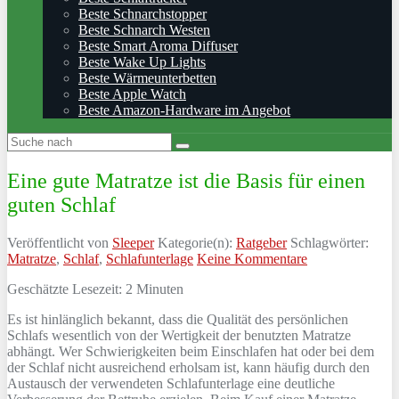
Beste Schnarchstopper
Beste Schnarch Westen
Beste Smart Aroma Diffuser
Beste Wake Up Lights
Beste Wärmeunterbetten
Beste Apple Watch
Beste Amazon-Hardware im Angebot
Eine gute Matratze ist die Basis für einen
guten Schlaf
Veröffentlicht von
Sleeper
Kategorie(n):
Ratgeber
Schlagwörter:
Matratze
,
Schlaf
,
Schlafunterlage
Keine Kommentare
Geschätzte Lesezeit:
2
Minuten
Es ist hinlänglich bekannt, dass die Qualität des persönlichen
Schlafs wesentlich von der Wertigkeit der benutzten Matratze
abhängt. Wer Schwierigkeiten beim Einschlafen hat oder bei dem
der Schlaf nicht ausreichend erholsam ist, kann häufig durch den
Austausch der verwendeten Schlafunterlage eine deutliche