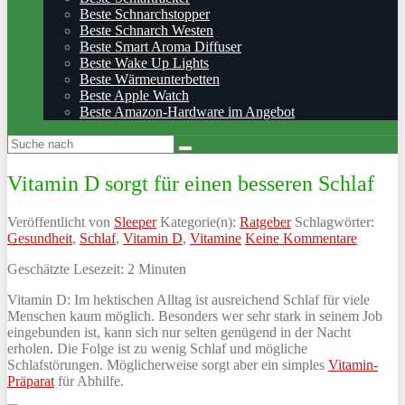
Beste Schnarchstopper
Beste Schnarch Westen
Beste Smart Aroma Diffuser
Beste Wake Up Lights
Beste Wärmeunterbetten
Beste Apple Watch
Beste Amazon-Hardware im Angebot
Vitamin D sorgt für einen besseren Schlaf
Veröffentlicht von
Sleeper
Kategorie(n):
Ratgeber
Schlagwörter:
Gesundheit
,
Schlaf
,
Vitamin D
,
Vitamine
Keine Kommentare
Geschätzte Lesezeit:
2
Minuten
Vitamin D: Im hektischen Alltag ist ausreichend Schlaf für viele
Menschen kaum möglich. Besonders wer sehr stark in seinem Job
eingebunden ist, kann sich nur selten genügend in der Nacht
erholen. Die Folge ist zu wenig Schlaf und mögliche
Schlafstörungen. Möglicherweise sorgt aber ein simples
Vitamin-
Präparat
für Abhilfe.