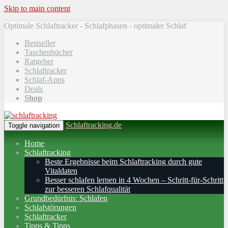
Skip to main content
Optimale Schlaftracker - Schlafphasen - optimaler Schlaf
Bestseller
Taschenbücher
Ratgeber
Schlaftracker
Schlaf-Apps
Deals
Shop
Schlaftracking.de
Toggle navigation
Home
Schlaftracking
Beste Ergebnisse beim Schlaftracking durch gute
Vitaldaten
Besser schlafen lernen in 4 Wochen – Schritt‑für‑Schritt
zur besseren Schlafqualität
Grundbedürfnis: Schlafen
Schlafstörungen
Schlaftracker
Tipps & Tipps