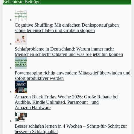
Beliebteste Beiträge
Cognitive Shuffling: Mit einfachen Denksportaufgaben
schneller einschlafen und Grübeln stoppen
Schlafprobleme in Deutschland: Warum immer mehr
Menschen schlecht schlafen und was Sie jetzt tun können
Powernapping richtig anwenden: Mittagstief überwinden und
sofort produktiver werden
Amazon Black Friday Woche 2026: Große Rabatte bei
Audible, Kindle Unlimited, Paramount+ und
Amazon Hardware
Besser schlafen lernen in 4 Wochen – Schritt‑für‑Schritt zur
besseren Schlafqualität