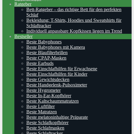
Ratgeber
Bett-Ratgeber – das richtige Bett für den perfekten
Schlaf
Bekleidung: T-Shirts, Hoodies und Sweatshirts für
Schlaftracker
Individuell anpassbare Kopfkissen liegen im Trend
Bestseller
Beste Babyphones
Beste Babyphones mit Kamera
Beste Blaufilterbrillen
Beste CPAP-Masken
Beste Earbuds
Beste Einschlafhilfen für Erwachsene
Beste Einschlafhilfen für Kinder
Beste Gewichtsdecken
Beste Handgelenk-Pulsoximeter
Beste Hygrometer
Beste In-Ear-Kopfhörer
Beste Kaltschaummatratzen
Beste Luftfilter
Beste Matratzen
Beste melatoninhaltige Präparate
Beste Schlafkopfhörer
Beste Schlafmasken
Beste Schlaftracker