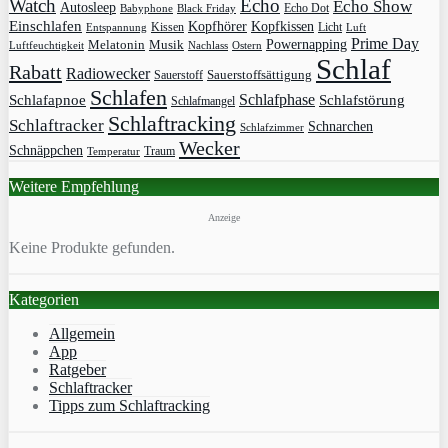
Watch
Echo
Echo Show
Autosleep
Echo Dot
Babyphone
Black Friday
Einschlafen
Kopfhörer
Kopfkissen
Kissen
Licht
Entspannung
Luft
Prime Day
Powernapping
Melatonin
Musik
Luftfeuchtigkeit
Nachlass
Ostern
Schlaf
Rabatt
Radiowecker
Sauerstoff
Sauerstoffsättigung
Schlafen
Schlafphase
Schlafapnoe
Schlafstörung
Schlafmangel
Schlaftracking
Schlaftracker
Schnarchen
Schlafzimmer
Wecker
Schnäppchen
Traum
Temperatur
Weitere Empfehlung
Anzeige
Keine Produkte gefunden.
Kategorien
Allgemein
App
Ratgeber
Schlaftracker
Tipps zum Schlaftracking