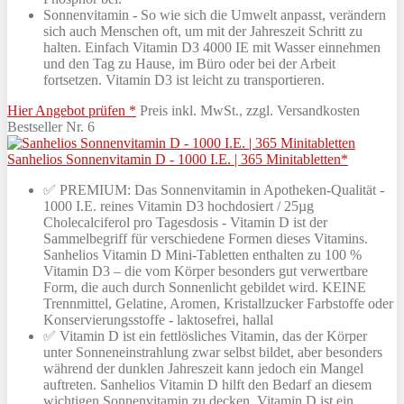
Sonnenvitamin - So wie sich die Umwelt anpasst, verändern
sich auch Menschen oft, um mit der Jahreszeit Schritt zu
halten. Einfach Vitamin D3 4000 IE mit Wasser einnehmen
und den Tag zu Hause, im Büro oder bei der Arbeit
fortsetzen. Vitamin D3 ist leicht zu transportieren.
Hier Angebot prüfen *
Preis inkl. MwSt., zzgl. Versandkosten
Bestseller Nr. 6
Sanhelios Sonnenvitamin D - 1000 I.E. | 365 Minitabletten*
✅ PREMIUM: Das Sonnenvitamin in Apotheken-Qualität -
1000 I.E. reines Vitamin D3 hochdosiert / 25µg
Cholecalciferol pro Tagesdosis - Vitamin D ist der
Sammelbegriff für verschiedene Formen dieses Vitamins.
Sanhelios Vitamin D Mini-Tabletten enthalten zu 100 %
Vitamin D3 – die vom Körper besonders gut verwertbare
Form, die auch durch Sonnenlicht gebildet wird. KEINE
Trennmittel, Gelatine, Aromen, Kristallzucker Farbstoffe oder
Konservierungsstoffe - laktosefrei, hallal
✅ Vitamin D ist ein fettlösliches Vitamin, das der Körper
unter Sonneneinstrahlung zwar selbst bildet, aber besonders
während der dunklen Jahreszeit kann jedoch ein Mangel
auftreten. Sanhelios Vitamin D hilft den Bedarf an diesem
wichtigen Sonnenvitamin zu decken. Vitamin D ist ein