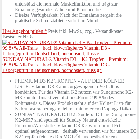
unterstützt die normale Muskelfunktion und trägt zur
Erhaltung gesunder Zähne und Knochen bei
Direkte Verfügbarkeit: Nach der Einnahme zergeht die
praktische Schmelztablette sofort im Mund
Hier Angebot prüfen *
Preis inkl. MwSt., zzgl. Versandkosten
Bestseller Nr. 8
SUNDAY NATURAL® Vitamin D3 + K2 Tropfen - Premium:
99,8+% All-Trans + hoch bioverfügbares Vitamin D3 -
Laborgeprüft in Deutschland, hochdosiert, flüssig*
PREMIUM D3 K2 TROPFEN - AUF DER KÖLNER
LISTE: Vitamin D3 K2 in ausgewogenem Verhältnis
kombiniert. Für das Vitamin K2 nutzen wir Sunquinone K2-
MK7 in der bioaktiven all-trans-Form ≥99,8 % des
Rohmaterials. Dieses Produkt steht auf der Kölner Liste für
Nahrungsergänzungsmittel mit minimiertem Doping-Risiko.
SUNDAY NATURAL D3 K2: Sunferol D3 und Sunquinone
K2-MK7 sind speziell für Sunday Natural entwickelte
Premium-Wirkstoffe. Vitamin D3 K2 wird nur mit Fett
optimal aufgenommen - deshalb verwenden wir für unsere D3
K2 Tropfen feinstes Bio MCT-Öl aus pestizidfreiem