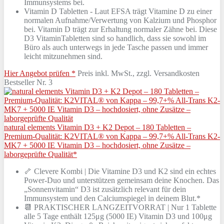
Immunsystems bei.
Vitamin D Tabletten - Laut EFSA trägt Vitamine D zu einer
normalen Aufnahme/Verwertung von Kalzium und Phosphor
bei. Vitamin D trägt zur Erhaltung normaler Zähne bei. Diese
D3 VitaminTabletten sind so handlich, dass sie sowohl im
Büro als auch unterwegs in jede Tasche passen und immer
leicht mitzunehmen sind.
Hier Angebot prüfen *
Preis inkl. MwSt., zzgl. Versandkosten
Bestseller Nr. 3
natural elements Vitamin D3 + K2 Depot – 180 Tabletten –
Premium-Qualität: K2VITAL® von Kappa – 99,7+% All-Trans K2-
MK7 + 5000 IE Vitamin D3 – hochdosiert, ohne Zusätze –
laborgeprüfte Qualität*
🦴 Clevere Kombi | Die Vitamine D3 und K2 sind ein echtes
Power-Duo und unterstützen gemeinsam deine Knochen. Das
„Sonnenvitamin“ D3 ist zusätzlich relevant für dein
Immunsystem und den Calciumspiegel in deinem Blut.*
📆 PRAKTISCHER LANGZEITVORRAT | Nur 1 Tablette
alle 5 Tage enthält 125μg (5000 IE) Vitamin D3 und 100μg