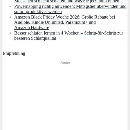
Menschen schlecht schlafen und was Sie jetzt tun können
Powernapping richtig anwenden: Mittagstief überwinden und
sofort produktiver werden
Amazon Black Friday Woche 2026: Große Rabatte bei
Audible, Kindle Unlimited, Paramount+ und
Amazon Hardware
Besser schlafen lernen in 4 Wochen – Schritt‑für‑Schritt zur
besseren Schlafqualität
Empfehlung
Anzeige