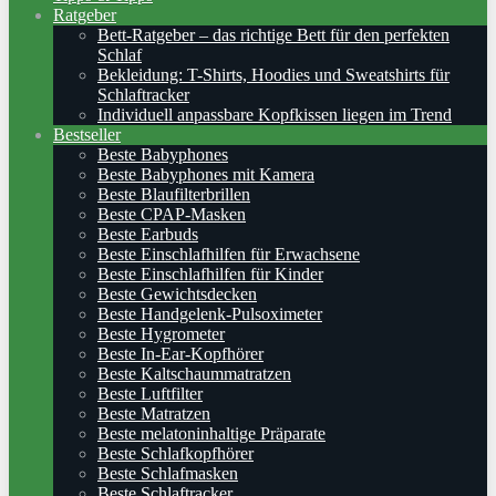
Ratgeber
Bett-Ratgeber – das richtige Bett für den perfekten
Schlaf
Bekleidung: T-Shirts, Hoodies und Sweatshirts für
Schlaftracker
Individuell anpassbare Kopfkissen liegen im Trend
Bestseller
Beste Babyphones
Beste Babyphones mit Kamera
Beste Blaufilterbrillen
Beste CPAP-Masken
Beste Earbuds
Beste Einschlafhilfen für Erwachsene
Beste Einschlafhilfen für Kinder
Beste Gewichtsdecken
Beste Handgelenk-Pulsoximeter
Beste Hygrometer
Beste In-Ear-Kopfhörer
Beste Kaltschaummatratzen
Beste Luftfilter
Beste Matratzen
Beste melatoninhaltige Präparate
Beste Schlafkopfhörer
Beste Schlafmasken
Beste Schlaftracker