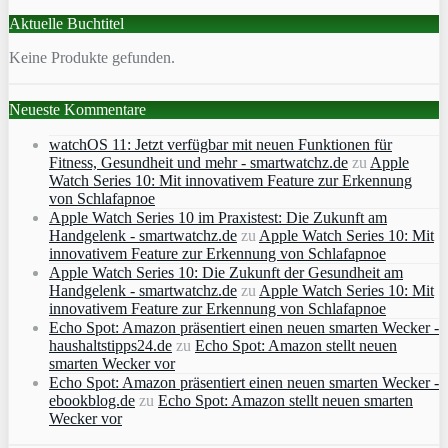
Aktuelle Buchtitel
Keine Produkte gefunden.
Neueste Kommentare
watchOS 11: Jetzt verfügbar mit neuen Funktionen für
Fitness, Gesundheit und mehr - smartwatchz.de
zu
Apple
Watch Series 10: Mit innovativem Feature zur Erkennung
von Schlafapnoe
Apple Watch Series 10 im Praxistest: Die Zukunft am
Handgelenk - smartwatchz.de
zu
Apple Watch Series 10: Mit
innovativem Feature zur Erkennung von Schlafapnoe
Apple Watch Series 10: Die Zukunft der Gesundheit am
Handgelenk - smartwatchz.de
zu
Apple Watch Series 10: Mit
innovativem Feature zur Erkennung von Schlafapnoe
Echo Spot: Amazon präsentiert einen neuen smarten Wecker -
haushaltstipps24.de
zu
Echo Spot: Amazon stellt neuen
smarten Wecker vor
Echo Spot: Amazon präsentiert einen neuen smarten Wecker -
ebookblog.de
zu
Echo Spot: Amazon stellt neuen smarten
Wecker vor