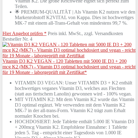
Vitamin K2. Die große Reichweite eignet sich perfekt zum
Teilen.
🌟 PREMIUM-QUALITÄT | Als Vitamin K2 nutzen wir den
Markenrohstoff K2VITAL von Kappa. Dies ist hochwertiges
MK-7 mit einem all-Trans-Gehalt von mindestens 99,7 %.
Hier Angebot prüfen *
Preis inkl. MwSt., zzgl. Versandkosten
Bestseller Nr. 4
Vitamin D3 K2 VEGAN - 120 Tabletten mit 5000 IE D3 + 200
mcg K2 (MK7) - Vitamin D3 optimal hochdosiert und vegan - reicht
für 19 Monate - laborgeprüft mit Zertifikat*
VITAMIN D3 VEGAN: Unser VITAMIN D3 + K2 enthält
hochwertiges veganes Vitamin D3, welches aus Flechten
(statt aus tierischem Lanolin) gewonnen wird - 100% vegan.
MIT VITAMIN K2: Mit dem Vitamin K2 wurde das Vitamin
D3 optimal ergänzt. Wir verwenden mit dem Vitamin K2
MK-7 in der all-trans-Form. Vitamin K2 trägt zum Erhalt
normaler Knochen bei.
HOCHDOSIERT: Jede Tablette enthält 5.000 IE Vitamin D3
+ 200mcg Vitamin K2. Empfohlene Einnahme: 1 Tablette
jeden 5. Tag - entspricht einer Tagesdosis von 1.000 IE