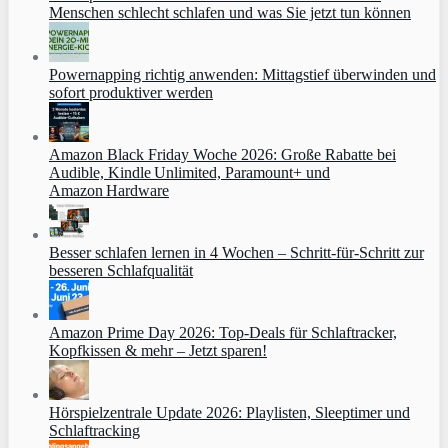
Menschen schlecht schlafen und was Sie jetzt tun können
Powernapping richtig anwenden: Mittagstief überwinden und
sofort produktiver werden
Amazon Black Friday Woche 2026: Große Rabatte bei
Audible, Kindle Unlimited, Paramount+ und
Amazon Hardware
Besser schlafen lernen in 4 Wochen – Schritt‑für‑Schritt zur
besseren Schlafqualität
Amazon Prime Day 2026: Top-Deals für Schlaftracker,
Kopfkissen & mehr – Jetzt sparen!
Hörspielzentrale Update 2026: Playlisten, Sleeptimer und
Schlaftracking