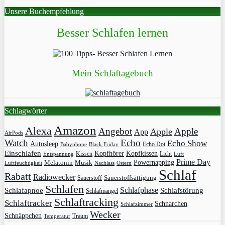
Unsere Buchempfehlung
Besser Schlafen lernen
Mein Schlaftagebuch
Schlagwörter
Amazon
Alexa
Angebot
Apple
Apple
App
AirPods
Watch
Echo
Echo Show
Autosleep
Echo Dot
Babyphone
Black Friday
Einschlafen
Kopfhörer
Kopfkissen
Kissen
Licht
Entspannung
Luft
Prime Day
Powernapping
Melatonin
Musik
Luftfeuchtigkeit
Nachlass
Ostern
Schlaf
Rabatt
Radiowecker
Sauerstoff
Sauerstoffsättigung
Schlafen
Schlafphase
Schlafapnoe
Schlafstörung
Schlafmangel
Schlaftracking
Schlaftracker
Schnarchen
Schlafzimmer
Wecker
Schnäppchen
Traum
Temperatur