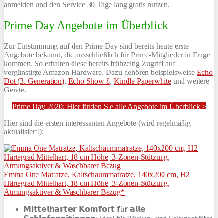
anmelden und den Service 30 Tage lang gratis nutzen.
Prime Day Angebote im Überblick
Zur Einstimmung auf den Prime Day sind bereits heute erste
Angebote bekannt, die ausschließlich für Prime-Mitglieder in Frage
kommen. So erhalten diese bereits frühzeitig Zugriff auf
vergünstigte Amazon Hardware. Dazu gehören beispielsweise
Echo
Dot (3. Generation
)
,
Echo Show 8
,
Kindle Paperwhite
und weitere
Geräte.
Prime Day 2020: Hier finden Sie alle Angebote im Überblick >
Hier sind die ersten interessanten Angebote (wird regelmäßig
aktualisiert!):
Emma One Matratze, Kaltschaummatratze, 140x200 cm, H2
Härtegrad Mittelhart, 18 cm Höhe, 3-Zonen-Stützung,
Atmungsaktiver & Waschbarer Bezug*
𝗠𝗶𝘁𝘁𝗲𝗹𝗵𝗮𝗿𝘁𝗲𝗿 𝗞𝗼𝗺𝗳𝗼𝗿𝘁 𝗳ü𝗿 𝗮𝗹𝗹𝗲