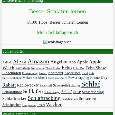
Unsere Buchempfehlung
Besser Schlafen lernen
Mein Schlaftagebuch
Schlagwörter
Amazon
Alexa
Angebot
Apple
Apple
App
AirPods
Watch
Echo
Echo Show
Autosleep
Echo Dot
Babyphone
Black Friday
Einschlafen
Kopfhörer
Kopfkissen
Kissen
Licht
Entspannung
Luft
Prime Day
Powernapping
Melatonin
Musik
Luftfeuchtigkeit
Nachlass
Ostern
Schlaf
Rabatt
Radiowecker
Sauerstoff
Sauerstoffsättigung
Schlafen
Schlafphase
Schlafapnoe
Schlafstörung
Schlafmangel
Schlaftracking
Schlaftracker
Schnarchen
Schlafzimmer
Wecker
Schnäppchen
Traum
Temperatur
Weitere Empfehlung