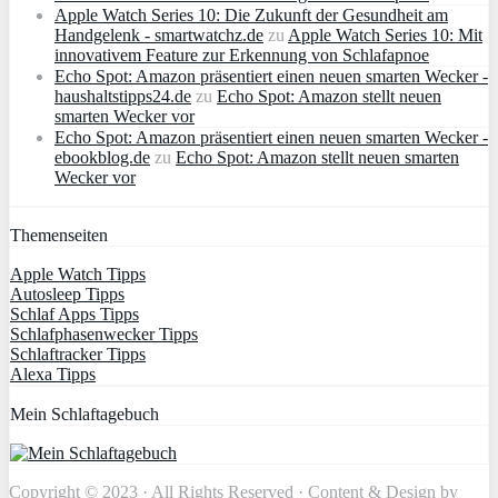
Apple Watch Series 10: Die Zukunft der Gesundheit am
Handgelenk - smartwatchz.de
zu
Apple Watch Series 10: Mit
innovativem Feature zur Erkennung von Schlafapnoe
Echo Spot: Amazon präsentiert einen neuen smarten Wecker -
haushaltstipps24.de
zu
Echo Spot: Amazon stellt neuen
smarten Wecker vor
Echo Spot: Amazon präsentiert einen neuen smarten Wecker -
ebookblog.de
zu
Echo Spot: Amazon stellt neuen smarten
Wecker vor
Themenseiten
Apple Watch Tipps
Autosleep Tipps
Schlaf Apps Tipps
Schlafphasenwecker Tipps
Schlaftracker Tipps
Alexa Tipps
Mein Schlaftagebuch
Copyright © 2023 · All Rights Reserved · Content & Design by