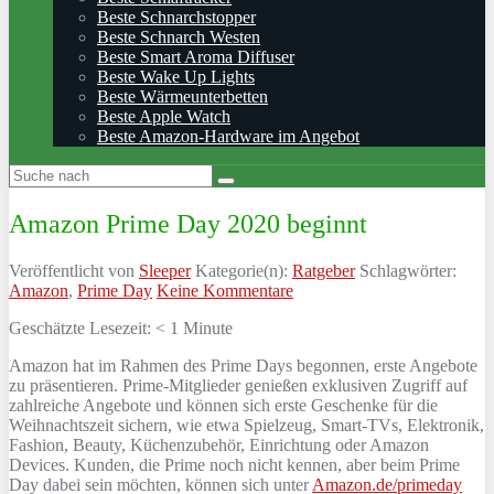
Beste Schnarchstopper
Beste Schnarch Westen
Beste Smart Aroma Diffuser
Beste Wake Up Lights
Beste Wärmeunterbetten
Beste Apple Watch
Beste Amazon-Hardware im Angebot
Amazon Prime Day 2020 beginnt
Veröffentlicht von
Sleeper
Kategorie(n):
Ratgeber
Schlagwörter:
Amazon
,
Prime Day
Keine Kommentare
Geschätzte Lesezeit:
< 1
Minute
Amazon hat im Rahmen des Prime Days begonnen, erste Angebote
zu präsentieren. Prime-Mitglieder genießen exklusiven Zugriff auf
zahlreiche Angebote und können sich erste Geschenke für die
Weihnachtszeit sichern, wie etwa Spielzeug, Smart-TVs, Elektronik,
Fashion, Beauty, Küchenzubehör, Einrichtung oder Amazon
Devices. Kunden, die Prime noch nicht kennen, aber beim Prime
Day dabei sein möchten, können sich unter
Amazon.de/primeday