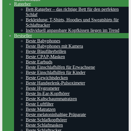
Ratgeber
Bett-Ratgeber – das richtige Bett für den perfekten
Schlaf
Bekleidung: T-Shirts, Hoodies und Sweatshirts für
Schlaftracker
Individuell anpassbare Kopfkissen liegen im Trend
Bestseller
Beste Babyphones
Beste Babyphones mit Kamera
Beste Blaufilterbrillen
Beste CPAP-Masken
Beste Earbuds
Beste Einschlafhilfen für Erwachsene
Beste Einschlafhilfen für Kinder
Beste Gewichtsdecken
Beste Handgelenk-Pulsoximeter
Beste Hygrometer
Beste In-Ear-Kopfhörer
Beste Kaltschaummatratzen
Beste Luftfilter
Beste Matratzen
Beste melatoninhaltige Präparate
Beste Schlafkopfhörer
Beste Schlafmasken
Beste Schlaftracker