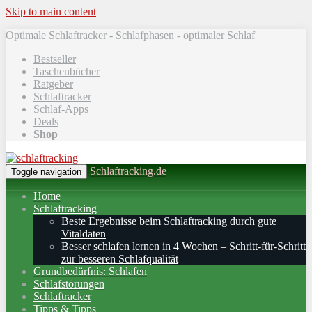
Skip to main content
Optimale Schlaftracker - Schlafphasen - optimaler Schlaf
Bestseller
Taschenbücher
Ratgeber
Schlaftracker
Schlaf-Apps
Deals
Shop
Schlaftracking.de
Toggle navigation
Home
Schlaftracking
Beste Ergebnisse beim Schlaftracking durch gute
Vitaldaten
Besser schlafen lernen in 4 Wochen – Schritt‑für‑Schritt
zur besseren Schlafqualität
Grundbedürfnis: Schlafen
Schlafstörungen
Schlaftracker
Tipps & Tipps