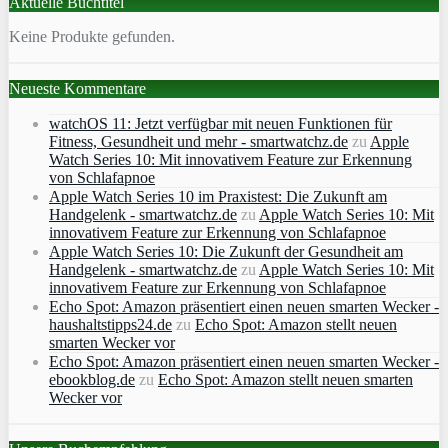
Aktuelle Buchtitel
Keine Produkte gefunden.
Neueste Kommentare
watchOS 11: Jetzt verfügbar mit neuen Funktionen für
Fitness, Gesundheit und mehr - smartwatchz.de
zu
Apple
Watch Series 10: Mit innovativem Feature zur Erkennung
von Schlafapnoe
Apple Watch Series 10 im Praxistest: Die Zukunft am
Handgelenk - smartwatchz.de
zu
Apple Watch Series 10: Mit
innovativem Feature zur Erkennung von Schlafapnoe
Apple Watch Series 10: Die Zukunft der Gesundheit am
Handgelenk - smartwatchz.de
zu
Apple Watch Series 10: Mit
innovativem Feature zur Erkennung von Schlafapnoe
Echo Spot: Amazon präsentiert einen neuen smarten Wecker -
haushaltstipps24.de
zu
Echo Spot: Amazon stellt neuen
smarten Wecker vor
Echo Spot: Amazon präsentiert einen neuen smarten Wecker -
ebookblog.de
zu
Echo Spot: Amazon stellt neuen smarten
Wecker vor