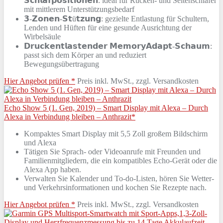
𝗦𝗰𝗵𝗹𝗮𝗳𝗽𝗼𝘀𝗶𝘁𝗶𝗼𝗻𝗲𝗻: ideal für Rücken- und Seitenschläfer
mit mittlerem Unterstützungsbedarf
𝟯-𝗭𝗼𝗻𝗲𝗻-𝗦𝘁ü𝘁𝘇𝘂𝗻𝗴: gezielte Entlastung für Schultern,
Lenden und Hüften für eine gesunde Ausrichtung der
Wirbelsäule
𝗗𝗿𝘂𝗰𝗸𝗲𝗻𝘁𝗹𝗮𝘀𝘁𝗲𝗻𝗱𝗲𝗿 𝗠𝗲𝗺𝗼𝗿𝘆𝗔𝗱𝗮𝗽𝘁-𝗦𝗰𝗵𝗮𝘂𝗺:
passt sich dem Körper an und reduziert
Bewegungsübertragung
Hier Angebot prüfen *
Preis inkl. MwSt., zzgl. Versandkosten
Echo Show 5 (1. Gen, 2019) – Smart Display mit Alexa – Durch
Alexa in Verbindung bleiben – Anthrazit*
Kompaktes Smart Display mit 5,5 Zoll großem Bildschirm
und Alexa
Tätigen Sie Sprach- oder Videoanrufe mit Freunden und
Familienmitgliedern, die ein kompatibles Echo-Gerät oder die
Alexa App haben.
Verwalten Sie Kalender und To-do-Listen, hören Sie Wetter-
und Verkehrsinformationen und kochen Sie Rezepte nach.
Hier Angebot prüfen *
Preis inkl. MwSt., zzgl. Versandkosten