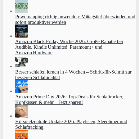
Powernapping richtig anwenden: Mittagstief überwinden und
sofort produktiver werden
Amazon Black Friday Woche 2026: Große Rabatte bei
Audible, Kindle Unlimited, Paramount+ und
Amazon Hardware
Besser schlafen lernen in 4 Wochen – Schritt‑für‑Schritt zur
besseren Schlafqualität
Amazon Prime Day 2026: Top-Deals für Schlaftracker,
Kopfkissen & mehr – Jetzt sparen!
Hörspielzentrale Update 2026: Playlisten, Sleeptimer und
Schlaftracking