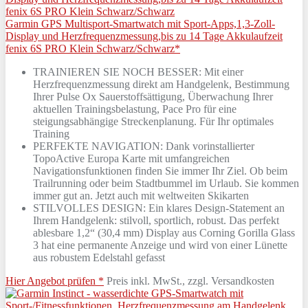
Garmin GPS Multisport-Smartwatch mit Sport-Apps,1,3-Zoll-
Display und Herzfrequenzmessung,bis zu 14 Tage Akkulaufzeit
fenix 6S PRO Klein Schwarz/Schwarz*
TRAINIEREN SIE NOCH BESSER: Mit einer
Herzfrequenzmessung direkt am Handgelenk, Bestimmung
Ihrer Pulse Ox Sauerstoffsättigung, Überwachung Ihrer
aktuellen Trainingsbelastung, Pace Pro für eine
steigungsabhängige Streckenplanung. Für Ihr optimales
Training
PERFEKTE NAVIGATION: Dank vorinstallierter
TopoActive Europa Karte mit umfangreichen
Navigationsfunktionen finden Sie immer Ihr Ziel. Ob beim
Trailrunning oder beim Stadtbummel im Urlaub. Sie kommen
immer gut an. Jetzt auch mit weltweiten Skikarten
STILVOLLES DESIGN: Ein klares Design-Statement an
Ihrem Handgelenk: stilvoll, sportlich, robust. Das perfekt
ablesbare 1,2“ (30,4 mm) Display aus Corning Gorilla Glass
3 hat eine permanente Anzeige und wird von einer Lünette
aus robustem Edelstahl gefasst
Hier Angebot prüfen *
Preis inkl. MwSt., zzgl. Versandkosten