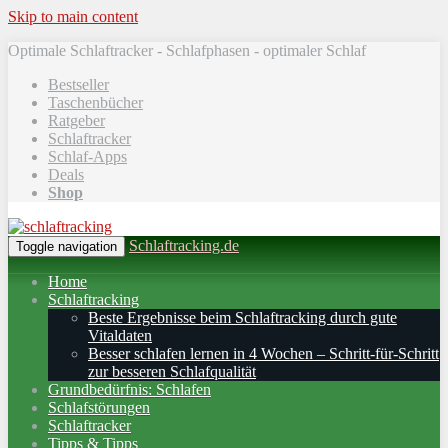
Skip to main content
Optimale Schlaftracker - Schlafphasen - optimaler Schlaf
Bestseller
Taschenbücher
Ratgeber
Schlaftracker
Schlaf-Apps
Deals
Shop
Schlaftracking.de
Toggle navigation
Home
Schlaftracking
Beste Ergebnisse beim Schlaftracking durch gute
Vitaldaten
Besser schlafen lernen in 4 Wochen – Schritt‑für‑Schritt
zur besseren Schlafqualität
Grundbedürfnis: Schlafen
Schlafstörungen
Schlaftracker
Tipps & Tipps