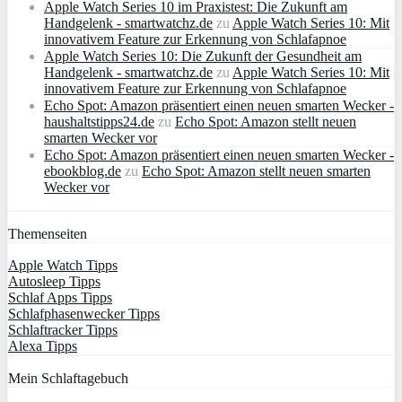
Apple Watch Series 10 im Praxistest: Die Zukunft am
Handgelenk - smartwatchz.de
zu
Apple Watch Series 10: Mit
innovativem Feature zur Erkennung von Schlafapnoe
Apple Watch Series 10: Die Zukunft der Gesundheit am
Handgelenk - smartwatchz.de
zu
Apple Watch Series 10: Mit
innovativem Feature zur Erkennung von Schlafapnoe
Echo Spot: Amazon präsentiert einen neuen smarten Wecker -
haushaltstipps24.de
zu
Echo Spot: Amazon stellt neuen
smarten Wecker vor
Echo Spot: Amazon präsentiert einen neuen smarten Wecker -
ebookblog.de
zu
Echo Spot: Amazon stellt neuen smarten
Wecker vor
Themenseiten
Apple Watch Tipps
Autosleep Tipps
Schlaf Apps Tipps
Schlafphasenwecker Tipps
Schlaftracker Tipps
Alexa Tipps
Mein Schlaftagebuch