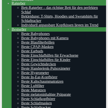
Ratgeber
Bett-Ratgeber – das richtige Bett für den perfekten
Schlaf
Bekleidung: T-Shirts, Hoodies und Sweatshirts für
Schlaftracker
Individuell anpassbare Kopfkissen liegen im Trend
Bestseller
Beste Babyphones
Beste Babyphones mit Kamera
Beste Blaufilterbrillen
Beste CPAP-Masken
Beste Earbuds
Beste Einschlafhilfen für Erwachsene
Beste Einschlafhilfen für Kinder
Beste Gewichtsdecken
Beste Handgelenk-Pulsoximeter
Beste Hygrometer
Beste In-Ear-Kopfhörer
Beste Kaltschaummatratzen
Beste Luftfilter
Beste Matratzen
Beste melatoninhaltige Präparate
Beste Schlafkopfhörer
Beste Schlafmasken
Beste Schlaftracker