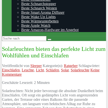
Beste Schnarchstopper
Beste Schnarch Westen
Beste Smart Aroma Diffuser
Beste Wake Up Lights
Beste Wärmeunterbetten
Beste Apple Watch
Beste Amazon-Hardware im Angebot
Solarleuchten bieten das perfekte Licht zum
Wohlfühlen und Einschlafen
Veröffentlicht von
Sleeper
Kategorie(n):
Ratgeber
Schlagwörter:
Einschlafen
,
Leuchte
,
Licht
,
Schlafen
,
Solar
,
Solarleuchte
Keine
Kommentare
Geschätzte Lesezeit:
2
Minuten
Solarleuchten: Nicht jeder bevorzugt die absolute Dunkelheit beim
Einschlafen. Oft sorgt ein gedämpftes Licht vom angrenzenden
Garten, der Terrasse oder eines Balkons für die passende
Atmosphäre, um langsam vom hektischen Alltag zur Ruhe zu