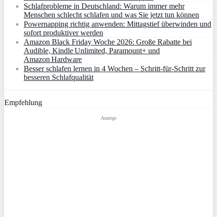
Schlafprobleme in Deutschland: Warum immer mehr
Menschen schlecht schlafen und was Sie jetzt tun können
Powernapping richtig anwenden: Mittagstief überwinden und
sofort produktiver werden
Amazon Black Friday Woche 2026: Große Rabatte bei
Audible, Kindle Unlimited, Paramount+ und
Amazon Hardware
Besser schlafen lernen in 4 Wochen – Schritt‑für‑Schritt zur
besseren Schlafqualität
Empfehlung
Anzeige