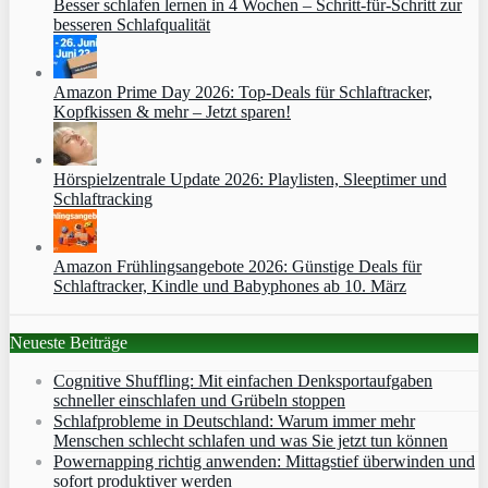
Besser schlafen lernen in 4 Wochen – Schritt‑für‑Schritt zur
besseren Schlafqualität
Amazon Prime Day 2026: Top-Deals für Schlaftracker,
Kopfkissen & mehr – Jetzt sparen!
Hörspielzentrale Update 2026: Playlisten, Sleeptimer und
Schlaftracking
Amazon Frühlingsangebote 2026: Günstige Deals für
Schlaftracker, Kindle und Babyphones ab 10. März
Neueste Beiträge
Cognitive Shuffling: Mit einfachen Denksportaufgaben
schneller einschlafen und Grübeln stoppen
Schlafprobleme in Deutschland: Warum immer mehr
Menschen schlecht schlafen und was Sie jetzt tun können
Powernapping richtig anwenden: Mittagstief überwinden und
sofort produktiver werden