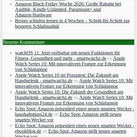
Amazon Black Friday Woche 2026: Große Rabatte bei
Audible, Kindle Unlimited, Paramount+ und
Amazon Hardware
Besser schlafen lernen in 4 Wochen – Schritt‑für‑Schritt zur
besseren Schlafqualität
Neueste Kommentare
watchOS 11: Jetzt verfügbar mit neuen Funktionen für
Fitness, Gesundheit und mehr - smartwatchz.de
zu
Apple
Watch Series 10: Mit innovativem Feature zur Erkennung
von Schlafapnoe
Apple Watch Series 10 im Praxistest: Die Zukunft am
Handgelenk - smartwatchz.de
zu
Apple Watch Series 10: Mit
innovativem Feature zur Erkennung von Schlafapnoe
Apple Watch Series 10: Die Zukunft der Gesundheit am
Handgelenk - smartwatchz.de
zu
Apple Watch Series 10: Mit
innovativem Feature zur Erkennung von Schlafapnoe
Echo Spot: Amazon präsentiert einen neuen smarten Wecker -
haushaltstipps24.de
zu
Echo Spot: Amazon stellt neuen
smarten Wecker vor
Echo Spot: Amazon präsentiert einen neuen smarten Wecker -
ebookblog.de
zu
Echo Spot: Amazon stellt neuen smarten
Wecker vor