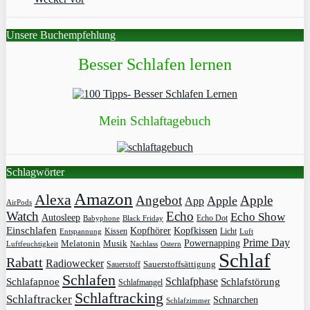
Unsere Buchempfehlung
Besser Schlafen lernen
Mein Schlaftagebuch
Schlagwörter
Amazon
Alexa
Angebot
Apple
Apple
App
AirPods
Watch
Echo
Echo Show
Autosleep
Echo Dot
Babyphone
Black Friday
Einschlafen
Kopfhörer
Kopfkissen
Kissen
Licht
Entspannung
Luft
Prime Day
Powernapping
Melatonin
Musik
Luftfeuchtigkeit
Nachlass
Ostern
Schlaf
Rabatt
Radiowecker
Sauerstoff
Sauerstoffsättigung
Schlafen
Schlafphase
Schlafapnoe
Schlafstörung
Schlafmangel
Schlaftracking
Schlaftracker
Schnarchen
Schlafzimmer