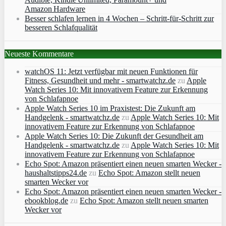
Amazon Hardware
Besser schlafen lernen in 4 Wochen – Schritt‑für‑Schritt zur
besseren Schlafqualität
Neueste Kommentare
watchOS 11: Jetzt verfügbar mit neuen Funktionen für
Fitness, Gesundheit und mehr - smartwatchz.de
zu
Apple
Watch Series 10: Mit innovativem Feature zur Erkennung
von Schlafapnoe
Apple Watch Series 10 im Praxistest: Die Zukunft am
Handgelenk - smartwatchz.de
zu
Apple Watch Series 10: Mit
innovativem Feature zur Erkennung von Schlafapnoe
Apple Watch Series 10: Die Zukunft der Gesundheit am
Handgelenk - smartwatchz.de
zu
Apple Watch Series 10: Mit
innovativem Feature zur Erkennung von Schlafapnoe
Echo Spot: Amazon präsentiert einen neuen smarten Wecker -
haushaltstipps24.de
zu
Echo Spot: Amazon stellt neuen
smarten Wecker vor
Echo Spot: Amazon präsentiert einen neuen smarten Wecker -
ebookblog.de
zu
Echo Spot: Amazon stellt neuen smarten
Wecker vor