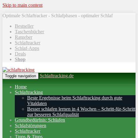
Skip to main content
Optimale Schlaftracker - Schlafphasen - optimaler Schlaf
Bestseller
Taschenbücher
Ratgeber
Schlaftracker
Schlaf-Apps
Deals
Shop
Schlaftracking.de
Toggle navigation
Home
Schlaftracking
Beste Ergebnisse beim Schlaftracking durch gute
Vitaldaten
Besser schlafen lernen in 4 Wochen – Schritt‑für‑Schritt
zur besseren Schlafqualität
Grundbedürfnis: Schlafen
Schlafstörungen
Schlaftracker
Tipps & Tipps