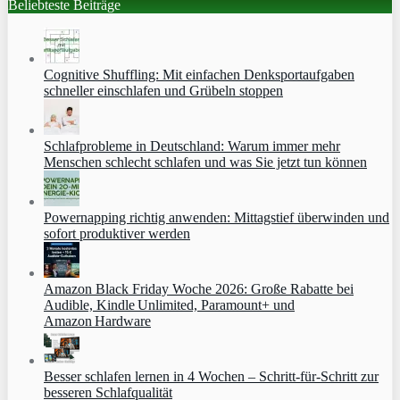
Beliebteste Beiträge
Cognitive Shuffling: Mit einfachen Denksportaufgaben
schneller einschlafen und Grübeln stoppen
Schlafprobleme in Deutschland: Warum immer mehr
Menschen schlecht schlafen und was Sie jetzt tun können
Powernapping richtig anwenden: Mittagstief überwinden und
sofort produktiver werden
Amazon Black Friday Woche 2026: Große Rabatte bei
Audible, Kindle Unlimited, Paramount+ und
Amazon Hardware
Besser schlafen lernen in 4 Wochen – Schritt‑für‑Schritt zur
besseren Schlafqualität