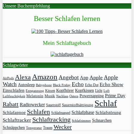
Unsere Buchempfehlung
Besser Schlafen lernen
Mein Schlaftagebuch
Schlagwörter
Amazon
Alexa
Angebot
Apple
Apple
App
AirPods
Watch
Echo
Echo Show
Autosleep
Echo Dot
Babyphone
Black Friday
Einschlafen
Kopfhörer
Kopfkissen
Kissen
Licht
Entspannung
Luft
Prime Day
Powernapping
Melatonin
Musik
Luftfeuchtigkeit
Nachlass
Ostern
Schlaf
Rabatt
Radiowecker
Sauerstoff
Sauerstoffsättigung
Schlafen
Schlafphase
Schlafapnoe
Schlafstörung
Schlafmangel
Schlaftracking
Schlaftracker
Schnarchen
Schlafzimmer
Wecker
Schnäppchen
Traum
Temperatur