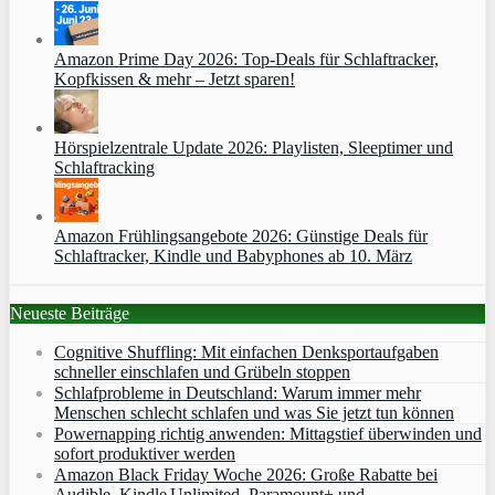
Amazon Prime Day 2026: Top-Deals für Schlaftracker,
Kopfkissen & mehr – Jetzt sparen!
Hörspielzentrale Update 2026: Playlisten, Sleeptimer und
Schlaftracking
Amazon Frühlingsangebote 2026: Günstige Deals für
Schlaftracker, Kindle und Babyphones ab 10. März
Neueste Beiträge
Cognitive Shuffling: Mit einfachen Denksportaufgaben
schneller einschlafen und Grübeln stoppen
Schlafprobleme in Deutschland: Warum immer mehr
Menschen schlecht schlafen und was Sie jetzt tun können
Powernapping richtig anwenden: Mittagstief überwinden und
sofort produktiver werden
Amazon Black Friday Woche 2026: Große Rabatte bei
Audible, Kindle Unlimited, Paramount+ und