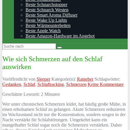
Beste Schnarchstopper
Beste Schnarch Westen
Beste Smart Aroma Diffuser
Beste Wake Up Lights
Beste Wärmeunterbetten
Beste Apple Watch
Beste Amazon-Hardware im Angebot
Wie sich Schmerzen auf den Schlaf
auswirken
Veröffentlicht von
Sleeper
Kategorie(n):
Ratgeber
Schlagwörter:
Gedanken
,
Schlaf
,
Schlaftracking
,
Schmerzen
Keine Kommentare
Geschätzte Lesezeit:
2
Minuten
Wer unter chronischen Schmerzen leidet, hat häufig große Mühe, in
einen erholsamen Schlaf zu gelangen. Akute Schmerzen reduzieren
im Wachzustand nicht nur die Konzentration, sondern sorgen in der
Nacht verstärkt für Schlafstörungen. Umgekehrt kann ein
mangelhafter Schlaf sogar noch die Schmerzen verstärken. Daher