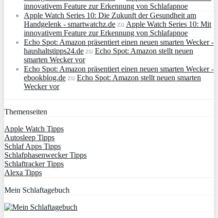
innovativem Feature zur Erkennung von Schlafapnoe
Apple Watch Series 10: Die Zukunft der Gesundheit am
Handgelenk - smartwatchz.de
zu
Apple Watch Series 10: Mit
innovativem Feature zur Erkennung von Schlafapnoe
Echo Spot: Amazon präsentiert einen neuen smarten Wecker -
haushaltstipps24.de
zu
Echo Spot: Amazon stellt neuen
smarten Wecker vor
Echo Spot: Amazon präsentiert einen neuen smarten Wecker -
ebookblog.de
zu
Echo Spot: Amazon stellt neuen smarten
Wecker vor
Themenseiten
Apple Watch Tipps
Autosleep Tipps
Schlaf Apps Tipps
Schlafphasenwecker Tipps
Schlaftracker Tipps
Alexa Tipps
Mein Schlaftagebuch