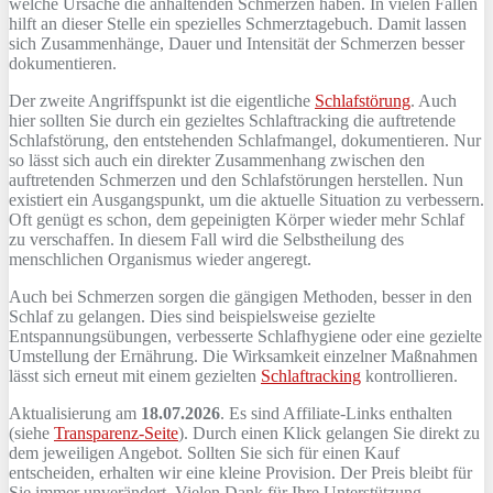
welche Ursache die anhaltenden Schmerzen haben. In vielen Fällen
hilft an dieser Stelle ein spezielles Schmerztagebuch. Damit lassen
sich Zusammenhänge, Dauer und Intensität der Schmerzen besser
dokumentieren.
Der zweite Angriffspunkt ist die eigentliche
Schlafstörung
. Auch
hier sollten Sie durch ein gezieltes Schlaftracking die auftretende
Schlafstörung, den entstehenden Schlafmangel, dokumentieren. Nur
so lässt sich auch ein direkter Zusammenhang zwischen den
auftretenden Schmerzen und den Schlafstörungen herstellen. Nun
existiert ein Ausgangspunkt, um die aktuelle Situation zu verbessern.
Oft genügt es schon, dem gepeinigten Körper wieder mehr Schlaf
zu verschaffen. In diesem Fall wird die Selbstheilung des
menschlichen Organismus wieder angeregt.
Auch bei Schmerzen sorgen die gängigen Methoden, besser in den
Schlaf zu gelangen. Dies sind beispielsweise gezielte
Entspannungsübungen, verbesserte Schlafhygiene oder eine gezielte
Umstellung der Ernährung. Die Wirksamkeit einzelner Maßnahmen
lässt sich erneut mit einem gezielten
Schlaftracking
kontrollieren.
Aktualisierung am
18.07.2026
. Es sind Affiliate-Links enthalten
(siehe
Transparenz-Seite
). Durch einen Klick gelangen Sie direkt zu
dem jeweiligen Angebot. Sollten Sie sich für einen Kauf
entscheiden, erhalten wir eine kleine Provision. Der Preis bleibt für
Sie immer unverändert. Vielen Dank für Ihre Unterstützung.