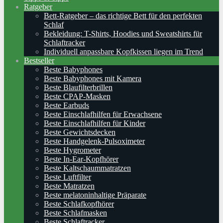
Ratgeber
Bett-Ratgeber – das richtige Bett für den perfekten
Schlaf
Bekleidung: T-Shirts, Hoodies und Sweatshirts für
Schlaftracker
Individuell anpassbare Kopfkissen liegen im Trend
Bestseller
Beste Babyphones
Beste Babyphones mit Kamera
Beste Blaufilterbrillen
Beste CPAP-Masken
Beste Earbuds
Beste Einschlafhilfen für Erwachsene
Beste Einschlafhilfen für Kinder
Beste Gewichtsdecken
Beste Handgelenk-Pulsoximeter
Beste Hygrometer
Beste In-Ear-Kopfhörer
Beste Kaltschaummatratzen
Beste Luftfilter
Beste Matratzen
Beste melatoninhaltige Präparate
Beste Schlafkopfhörer
Beste Schlafmasken
Beste Schlaftracker