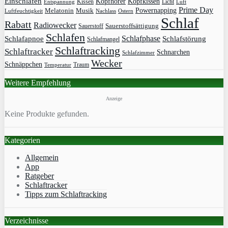
Einschlafen
Kopfhörer
Kopfkissen
Kissen
Licht
Entspannung
Luft
Prime Day
Powernapping
Melatonin
Musik
Luftfeuchtigkeit
Nachlass
Ostern
Schlaf
Rabatt
Radiowecker
Sauerstoff
Sauerstoffsättigung
Schlafen
Schlafphase
Schlafapnoe
Schlafstörung
Schlafmangel
Schlaftracking
Schlaftracker
Schnarchen
Schlafzimmer
Wecker
Schnäppchen
Traum
Temperatur
Weitere Empfehlung
Anzeige
Keine Produkte gefunden.
Kategorien
Allgemein
App
Ratgeber
Schlaftracker
Tipps zum Schlaftracking
Verzeichnisse