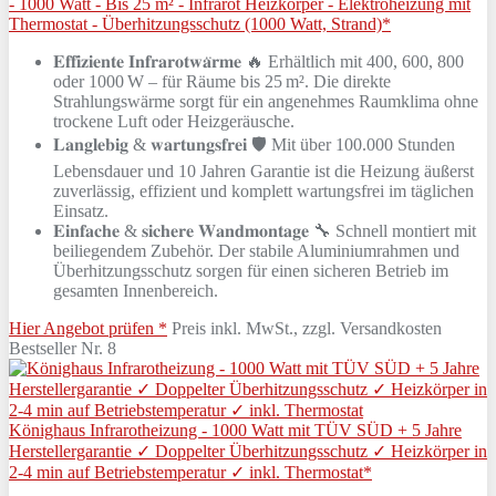
- 1000 Watt - Bis 25 m² - Infrarot Heizkörper - Elektroheizung mit
Thermostat - Überhitzungsschutz (1000 Watt, Strand)*
𝐄𝐟𝐟𝐢𝐳𝐢𝐞𝐧𝐭𝐞 𝐈𝐧𝐟𝐫𝐚𝐫𝐨𝐭𝐰𝐚̈𝐫𝐦𝐞 🔥 Erhältlich mit 400, 600, 800
oder 1000 W – für Räume bis 25 m². Die direkte
Strahlungswärme sorgt für ein angenehmes Raumklima ohne
trockene Luft oder Heizgeräusche.
𝐋𝐚𝐧𝐠𝐥𝐞𝐛𝐢𝐠 & 𝐰𝐚𝐫𝐭𝐮𝐧𝐠𝐬𝐟𝐫𝐞𝐢 🛡️ Mit über 100.000 Stunden
Lebensdauer und 10 Jahren Garantie ist die Heizung äußerst
zuverlässig, effizient und komplett wartungsfrei im täglichen
Einsatz.
𝐄𝐢𝐧𝐟𝐚𝐜𝐡𝐞 & 𝐬𝐢𝐜𝐡𝐞𝐫𝐞 𝐖𝐚𝐧𝐝𝐦𝐨𝐧𝐭𝐚𝐠𝐞 🔧 Schnell montiert mit
beiliegendem Zubehör. Der stabile Aluminiumrahmen und
Überhitzungsschutz sorgen für einen sicheren Betrieb im
gesamten Innenbereich.
Hier Angebot prüfen *
Preis inkl. MwSt., zzgl. Versandkosten
Bestseller Nr. 8
Könighaus Infrarotheizung - 1000 Watt mit TÜV SÜD + 5 Jahre
Herstellergarantie ✓ Doppelter Überhitzungsschutz ✓ Heizkörper in
2-4 min auf Betriebstemperatur ✓ inkl. Thermostat*