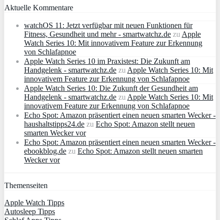
Aktuelle Kommentare
watchOS 11: Jetzt verfügbar mit neuen Funktionen für
Fitness, Gesundheit und mehr - smartwatchz.de
zu
Apple
Watch Series 10: Mit innovativem Feature zur Erkennung
von Schlafapnoe
Apple Watch Series 10 im Praxistest: Die Zukunft am
Handgelenk - smartwatchz.de
zu
Apple Watch Series 10: Mit
innovativem Feature zur Erkennung von Schlafapnoe
Apple Watch Series 10: Die Zukunft der Gesundheit am
Handgelenk - smartwatchz.de
zu
Apple Watch Series 10: Mit
innovativem Feature zur Erkennung von Schlafapnoe
Echo Spot: Amazon präsentiert einen neuen smarten Wecker -
haushaltstipps24.de
zu
Echo Spot: Amazon stellt neuen
smarten Wecker vor
Echo Spot: Amazon präsentiert einen neuen smarten Wecker -
ebookblog.de
zu
Echo Spot: Amazon stellt neuen smarten
Wecker vor
Themenseiten
Apple Watch Tipps
Autosleep Tipps