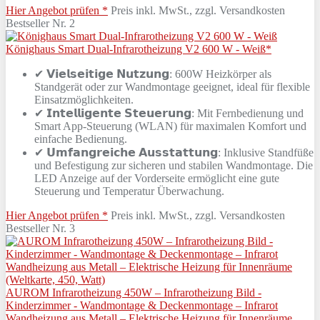
Hier Angebot prüfen *
Preis inkl. MwSt., zzgl. Versandkosten
Bestseller Nr. 2
Könighaus Smart Dual-Infrarotheizung V2 600 W - Weiß*
✔ 𝗩𝗶𝗲𝗹𝘀𝗲𝗶𝘁𝗶𝗴𝗲 𝗡𝘂𝘁𝘇𝘂𝗻𝗴: 600W Heizkörper als
Standgerät oder zur Wandmontage geeignet, ideal für flexible
Einsatzmöglichkeiten.
✔ 𝗜𝗻𝘁𝗲𝗹𝗹𝗶𝗴𝗲𝗻𝘁𝗲 𝗦𝘁𝗲𝘂𝗲𝗿𝘂𝗻𝗴: Mit Fernbedienung und
Smart App-Steuerung (WLAN) für maximalen Komfort und
einfache Bedienung.
✔ 𝗨𝗺𝗳𝗮𝗻𝗴𝗿𝗲𝗶𝗰𝗵𝗲 𝗔𝘂𝘀𝘀𝘁𝗮𝘁𝘁𝘂𝗻𝗴: Inklusive Standfüße
und Befestigung zur sicheren und stabilen Wandmontage. Die
LED Anzeige auf der Vorderseite ermöglicht eine gute
Steuerung und Temperatur Überwachung.
Hier Angebot prüfen *
Preis inkl. MwSt., zzgl. Versandkosten
Bestseller Nr. 3
AUROM Infrarotheizung 450W – Infrarotheizung Bild -
Kinderzimmer - Wandmontage & Deckenmontage – Infrarot
Wandheizung aus Metall – Elektrische Heizung für Innenräume