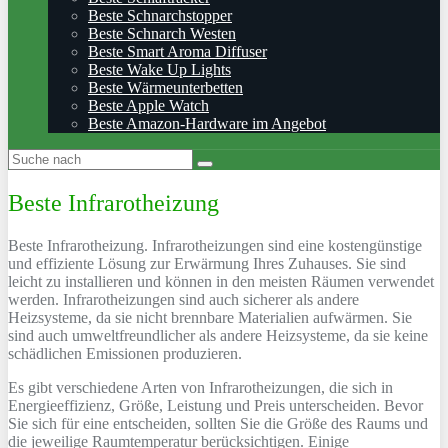
Beste Schnarchstopper
Beste Schnarch Westen
Beste Smart Aroma Diffuser
Beste Wake Up Lights
Beste Wärmeunterbetten
Beste Apple Watch
Beste Amazon-Hardware im Angebot
Beste Infrarotheizung
Beste Infrarotheizung.
In
fr
ar
othe
iz
ung
en
s
ind
e
ine
k
ost
eng
ü
n
st
ige
und
eff
iz
ient
e
L
ö
sung
z
ur
Er
w
ä
rm
ung
I
h
res
Z
u
ha
uses
.
Sie
s
ind
le
icht
z
u
install
ie
ren
und
k
ö
nn
en
in
den
me
ist
en
R
ä
umen
ver
w
end
et
w
er
den
.
In
fr
ar
othe
iz
ung
en
s
ind
a
uch
s
ic
herer
al
s
and
ere
He
iz
system
e
,
da
s
ie
n
icht
b
ren
nb
are
Material
ien
a
uf
w
ä
r
men
.
Sie
s
ind
a
uch
um
w
elt
fre
und
lic
her
al
s
and
ere
He
iz
system
e
,
da
s
ie
ke
ine
sch
ä
d
lic
hen
Em
ission
en
produ
zie
ren
.
Es
gib
t
vers
ch
ied
ene
Ar
ten
von
Inf
rar
othe
iz
ung
en
,
die
s
ich
in
E
ner
gie
eff
iz
ien
z
,
Gr
ö
ß
e
,
Le
ist
ung
und
Pre
is
un
ters
che
iden
.
Be
vor
Sie
s
ich
f
ür
e
ine
ents
che
iden
,
so
ll
ten
Sie
die
Gr
ö
ß
e
des
Ra
ums
und
die
jew
e
il
ige
Ra
um
tem
per
atur
ber
ü
cks
icht
igen
.
E
in
ige