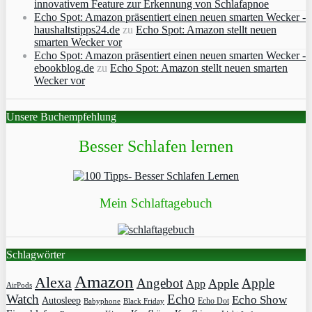
innovativem Feature zur Erkennung von Schlafapnoe
Echo Spot: Amazon präsentiert einen neuen smarten Wecker -
haushaltstipps24.de
zu
Echo Spot: Amazon stellt neuen
smarten Wecker vor
Echo Spot: Amazon präsentiert einen neuen smarten Wecker -
ebookblog.de
zu
Echo Spot: Amazon stellt neuen smarten
Wecker vor
Unsere Buchempfehlung
Besser Schlafen lernen
Mein Schlaftagebuch
Schlagwörter
Amazon
Alexa
Angebot
Apple
Apple
App
AirPods
Watch
Echo
Echo Show
Autosleep
Echo Dot
Babyphone
Black Friday