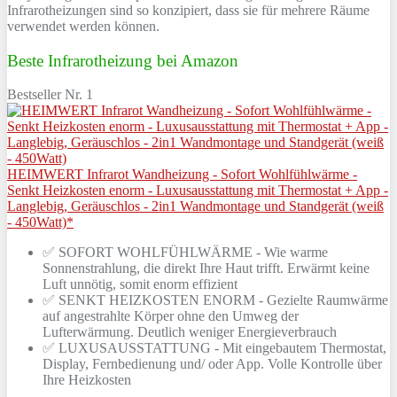
Inf
rar
othe
iz
ung
en
s
ind
so
k
on
zip
i
ert
,
d
ass
s
ie
f
ür
me
h
re
re
R
ä
ume
ver
w
end
et
w
er
den
k
ö
nn
en
.
Beste Infrarotheizung bei Amazon
Bestseller Nr. 1
HEIMWERT Infrarot Wandheizung - Sofort Wohlfühlwärme -
Senkt Heizkosten enorm - Luxusausstattung mit Thermostat + App -
Langlebig, Geräuschlos - 2in1 Wandmontage und Standgerät (weiß
- 450Watt)*
✅ SOFORT WOHLFÜHLWÄRME - Wie warme
Sonnenstrahlung, die direkt Ihre Haut trifft. Erwärmt keine
Luft unnötig, somit enorm effizient
✅ SENKT HEIZKOSTEN ENORM - Gezielte Raumwärme
auf angestrahlte Körper ohne den Umweg der
Lufterwärmung. Deutlich weniger Energieverbrauch
✅ LUXUSAUSSTATTUNG - Mit eingebautem Thermostat,
Display, Fernbedienung und/ oder App. Volle Kontrolle über
Ihre Heizkosten