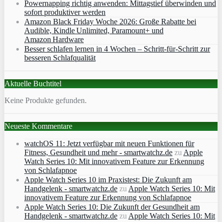
Powernapping richtig anwenden: Mittagstief überwinden und
sofort produktiver werden
Amazon Black Friday Woche 2026: Große Rabatte bei
Audible, Kindle Unlimited, Paramount+ und
Amazon Hardware
Besser schlafen lernen in 4 Wochen – Schritt‑für‑Schritt zur
besseren Schlafqualität
Aktuelle Buchtitel
Keine Produkte gefunden.
Neueste Kommentare
watchOS 11: Jetzt verfügbar mit neuen Funktionen für
Fitness, Gesundheit und mehr - smartwatchz.de
zu
Apple
Watch Series 10: Mit innovativem Feature zur Erkennung
von Schlafapnoe
Apple Watch Series 10 im Praxistest: Die Zukunft am
Handgelenk - smartwatchz.de
zu
Apple Watch Series 10: Mit
innovativem Feature zur Erkennung von Schlafapnoe
Apple Watch Series 10: Die Zukunft der Gesundheit am
Handgelenk - smartwatchz.de
zu
Apple Watch Series 10: Mit