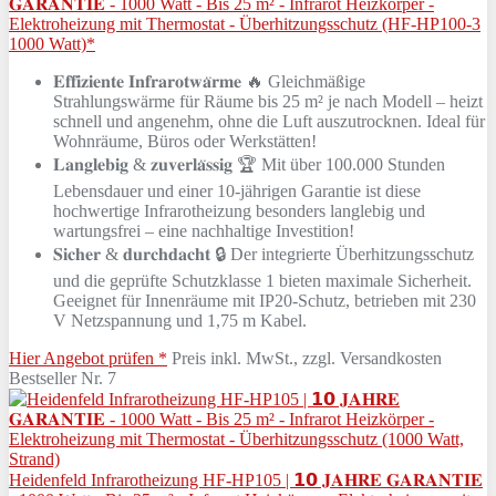
𝐆𝐀𝐑𝐀𝐍𝐓𝐈𝐄 - 1000 Watt - Bis 25 m² - Infrarot Heizkörper -
Elektroheizung mit Thermostat - Überhitzungsschutz (HF-HP100-3
1000 Watt)*
𝐄𝐟𝐟𝐢𝐳𝐢𝐞𝐧𝐭𝐞 𝐈𝐧𝐟𝐫𝐚𝐫𝐨𝐭𝐰𝐚̈𝐫𝐦𝐞 🔥 Gleichmäßige
Strahlungswärme für Räume bis 25 m² je nach Modell – heizt
schnell und angenehm, ohne die Luft auszutrocknen. Ideal für
Wohnräume, Büros oder Werkstätten!
𝐋𝐚𝐧𝐠𝐥𝐞𝐛𝐢𝐠 & 𝐳𝐮𝐯𝐞𝐫𝐥𝐚̈𝐬𝐬𝐢𝐠 🏆 Mit über 100.000 Stunden
Lebensdauer und einer 10-jährigen Garantie ist diese
hochwertige Infrarotheizung besonders langlebig und
wartungsfrei – eine nachhaltige Investition!
𝐒𝐢𝐜𝐡𝐞𝐫 & 𝐝𝐮𝐫𝐜𝐡𝐝𝐚𝐜𝐡𝐭 🔒 Der integrierte Überhitzungsschutz
und die geprüfte Schutzklasse 1 bieten maximale Sicherheit.
Geeignet für Innenräume mit IP20-Schutz, betrieben mit 230
V Netzspannung und 1,75 m Kabel.
Hier Angebot prüfen *
Preis inkl. MwSt., zzgl. Versandkosten
Bestseller Nr. 7
Heidenfeld Infrarotheizung HF-HP105 | 𝟭𝟬 𝐉𝐀𝐇𝐑𝐄 𝐆𝐀𝐑𝐀𝐍𝐓𝐈𝐄