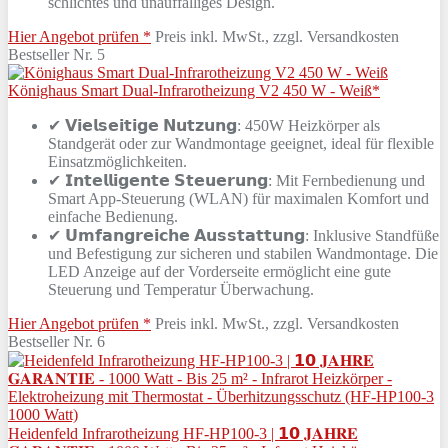
schlichtes und unauffälliges Design.
Hier Angebot prüfen *
Preis inkl. MwSt., zzgl. Versandkosten
Bestseller Nr. 5
Könighaus Smart Dual-Infrarotheizung V2 450 W - Weiß*
✔ 𝗩𝗶𝗲𝗹𝘀𝗲𝗶𝘁𝗶𝗴𝗲 𝗡𝘂𝘁𝘇𝘂𝗻𝗴: 450W Heizkörper als
Standgerät oder zur Wandmontage geeignet, ideal für flexible
Einsatzmöglichkeiten.
✔ 𝗜𝗻𝘁𝗲𝗹𝗹𝗶𝗴𝗲𝗻𝘁𝗲 𝗦𝘁𝗲𝘂𝗲𝗿𝘂𝗻𝗴: Mit Fernbedienung und
Smart App-Steuerung (WLAN) für maximalen Komfort und
einfache Bedienung.
✔ 𝗨𝗺𝗳𝗮𝗻𝗴𝗿𝗲𝗶𝗰𝗵𝗲 𝗔𝘂𝘀𝘀𝘁𝗮𝘁𝘁𝘂𝗻𝗴: Inklusive Standfüße
und Befestigung zur sicheren und stabilen Wandmontage. Die
LED Anzeige auf der Vorderseite ermöglicht eine gute
Steuerung und Temperatur Überwachung.
Hier Angebot prüfen *
Preis inkl. MwSt., zzgl. Versandkosten
Bestseller Nr. 6
Heidenfeld Infrarotheizung HF-HP100-3 | 𝟭𝟬 𝐉𝐀𝐇𝐑𝐄