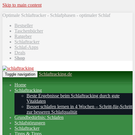
Skip to main content
Optimale Schlaftracker - Schlafphasen - optimaler Schlaf
Bestseller
Taschenbücher
Ratgeber
Schlaftracker
Schlaf-Apps
Deals
Shop
Schlaftracking.de
Toggle navigation
Home
Schlaftracking
Beste Ergebnisse beim Schlaftracking durch gute
Vitaldaten
Besser schlafen lernen in 4 Wochen – Schritt‑für‑Schritt
zur besseren Schlafqualität
Grundbedürfnis: Schlafen
Schlafstörungen
Schlaftracker
Tipps & Tipps