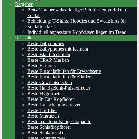
Ratgeber
Bett-Ratgeber – das richtige Bett für den perfekten
Schlaf
Bekleidung: T-Shirts, Hoodies und Sweatshirts für
Schlaftracker
Individuell anpassbare Kopfkissen liegen im Trend
Bestseller
Beste Babyphones
Beste Babyphones mit Kamera
Beste Blaufilterbrillen
Beste CPAP-Masken
Beste Earbuds
Beste Einschlafhilfen für Erwachsene
Beste Einschlafhilfen für Kinder
Beste Gewichtsdecken
Beste Handgelenk-Pulsoximeter
Beste Hygrometer
Beste In-Ear-Kopfhörer
Beste Kaltschaummatratzen
Beste Luftfilter
Beste Matratzen
Beste melatoninhaltige Präparate
Beste Schlafkopfhörer
Beste Schlafmasken
Beste Schlaftracker