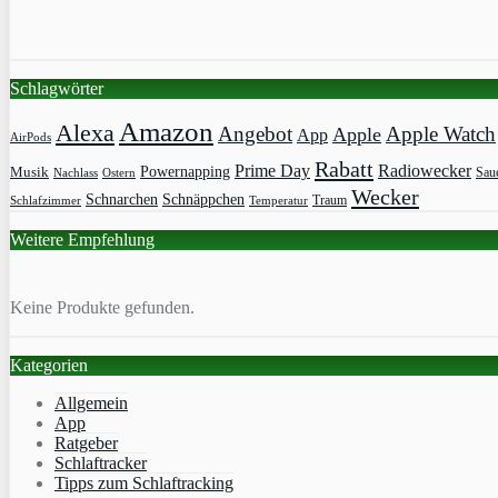
Schlagwörter
Amazon
Alexa
Angebot
Apple Watch
Apple
App
AirPods
Rabatt
Prime Day
Radiowecker
Powernapping
Musik
Saue
Nachlass
Ostern
Wecker
Schnarchen
Schnäppchen
Traum
Schlafzimmer
Temperatur
Weitere Empfehlung
Keine Produkte gefunden.
Kategorien
Allgemein
App
Ratgeber
Schlaftracker
Tipps zum Schlaftracking