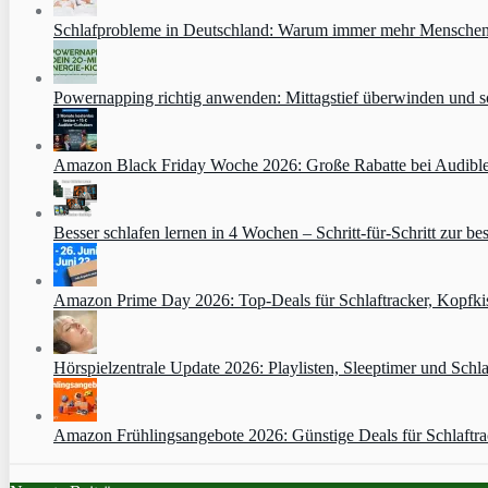
Schlafprobleme in Deutschland: Warum immer mehr Menschen s
Powernapping richtig anwenden: Mittagstief überwinden und s
Amazon Black Friday Woche 2026: Große Rabatte bei Audibl
Besser schlafen lernen in 4 Wochen – Schritt‑für‑Schritt zur bes
Amazon Prime Day 2026: Top-Deals für Schlaftracker, Kopfkis
Hörspielzentrale Update 2026: Playlisten, Sleeptimer und Schla
Amazon Frühlingsangebote 2026: Günstige Deals für Schlaftr