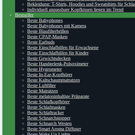
Bekleidung: T-Shirts, Hoodies und Sweatshirts für Schla
Individuell anpassbare Kopfkissen liegen im Trend
Bestseller
Beste Babyphones
Beste Babyphones mit Kamera
Beste Blaufilterbrillen
Beste CPAP-Masken
Beste Earbuds
Beste Einschlafhilfen für Erwachsene
Beste Einschlafhilfen für Kinder
Beste Gewichtsdecken
Beste Handgelenk-Pulsoximeter
Beste Hygrometer
Beste In-Ear-Kopfhörer
Beste Kaltschaummatratzen
Beste Luftfilter
Beste Matratzen
Beste melatoninhaltige Präparate
Beste Schlafkopfhörer
Beste Schlafmasken
Beste Schlaftracker
Beste Schnarchstopper
Beste Schnarch Westen
Beste Smart Aroma Diffuser
Beste Wake Up Lights