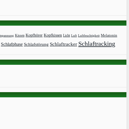
Kopfhörer
Kopfkissen
Kissen
Licht
Melatonin
tspannung
Luft
Luftfeuchtigkeit
Schlaftracking
Schlaftracker
Schlafphase
Schlafstörung