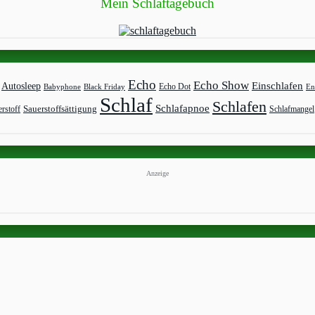
Mein Schlaftagebuch
Echo
Echo Show
Einschlafen
Autosleep
Echo Dot
Babyphone
Black Friday
En
Schlaf
Schlafen
Schlafapnoe
rstoff
Sauerstoffsättigung
Schlafmangel
Anzeige