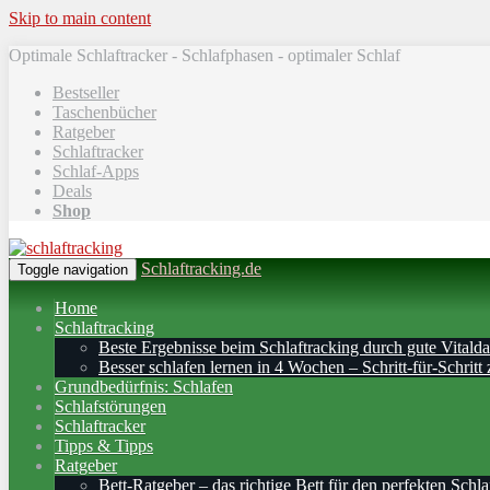
Skip to main content
Optimale Schlaftracker - Schlafphasen - optimaler Schlaf
Bestseller
Taschenbücher
Ratgeber
Schlaftracker
Schlaf-Apps
Deals
Shop
Schlaftracking.de
Toggle navigation
Home
Schlaftracking
Beste Ergebnisse beim Schlaftracking durch gute Vitalda
Besser schlafen lernen in 4 Wochen – Schritt‑für‑Schritt 
Grundbedürfnis: Schlafen
Schlafstörungen
Schlaftracker
Tipps & Tipps
Ratgeber
Bett-Ratgeber – das richtige Bett für den perfekten Schla