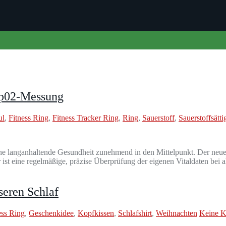
 Sp02-Messung
ul
,
Fitness Ring
,
Fitness Tracker Ring
,
Ring
,
Sauerstoff
,
Sauerstoffsätt
ine langanhaltende Gesundheit zunehmend in den Mittelpunkt. Der neue
 ist eine regelmäßige, präzise Überprüfung der eigenen Vitaldaten bei 
seren Schlaf
ess Ring
,
Geschenkidee
,
Kopfkissen
,
Schlafshirt
,
Weihnachten
Keine 