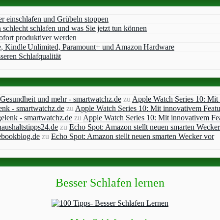
er einschlafen und Grübeln stoppen
chlecht schlafen und was Sie jetzt tun können
ofort produktiver werden
e, Kindle Unlimited, Paramount+ und Amazon Hardware
seren Schlafqualität
, Gesundheit und mehr - smartwatchz.de
zu
Apple Watch Series 10: Mit
enk - smartwatchz.de
zu
Apple Watch Series 10: Mit innovativem Feat
elenk - smartwatchz.de
zu
Apple Watch Series 10: Mit innovativem Fe
aushaltstipps24.de
zu
Echo Spot: Amazon stellt neuen smarten Wecker
ebookblog.de
zu
Echo Spot: Amazon stellt neuen smarten Wecker vor
Besser Schlafen lernen