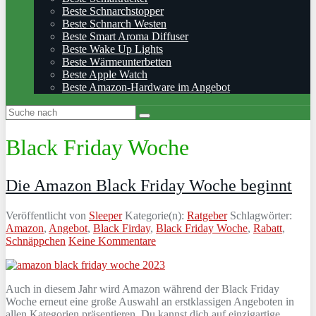
Beste Schnarchstopper
Beste Schnarch Westen
Beste Smart Aroma Diffuser
Beste Wake Up Lights
Beste Wärmeunterbetten
Beste Apple Watch
Beste Amazon-Hardware im Angebot
Black Friday Woche
Die Amazon Black Friday Woche beginnt
Veröffentlicht von
Sleeper
Kategorie(n):
Ratgeber
Schlagwörter:
Amazon
,
Angebot
,
Black Firday
,
Black Friday Woche
,
Rabatt
,
Schnäppchen
Keine Kommentare
Auch in diesem Jahr wird Amazon während der Black Friday
Woche erneut eine große Auswahl an erstklassigen Angeboten in
allen Kategorien präsentieren. Du kannst dich auf einzigartige