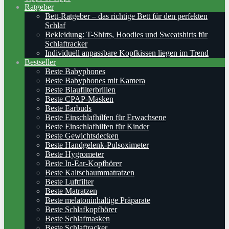
Ratgeber
Bett-Ratgeber – das richtige Bett für den perfekten
Schlaf
Bekleidung: T-Shirts, Hoodies und Sweatshirts für
Schlaftracker
Individuell anpassbare Kopfkissen liegen im Trend
Bestseller
Beste Babyphones
Beste Babyphones mit Kamera
Beste Blaufilterbrillen
Beste CPAP-Masken
Beste Earbuds
Beste Einschlafhilfen für Erwachsene
Beste Einschlafhilfen für Kinder
Beste Gewichtsdecken
Beste Handgelenk-Pulsoximeter
Beste Hygrometer
Beste In-Ear-Kopfhörer
Beste Kaltschaummatratzen
Beste Luftfilter
Beste Matratzen
Beste melatoninhaltige Präparate
Beste Schlafkopfhörer
Beste Schlafmasken
Beste Schlaftracker