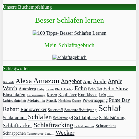
Unsere Buchempfehlung
Besser Schlafen lernen
Mein Schlaftagebuch
Schlagwörter
Amazon
Alexa
Angebot
Apple
Apple
App
AirPods
Watch
Echo
Echo Show
Autosleep
Echo Dot
Babyphone
Black Friday
Einschlafen
Kopfhörer
Kopfkissen
Kissen
Licht
Entspannung
Luft
Prime Day
Powernapping
Melatonin
Musik
Luftfeuchtigkeit
Nachlass
Ostern
Schlaf
Rabatt
Radiowecker
Sauerstoff
Sauerstoffsättigung
Schlafen
Schlafphase
Schlafapnoe
Schlafstörung
Schlafmangel
Schlaftracking
Schlaftracker
Schnarchen
Schlafzimmer
Wecker
Schnäppchen
Traum
Temperatur