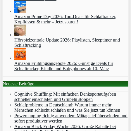
Amazon Prime Day 2026: Top-Deals für Schlaftracker,
Kopfkissen & mehr – Jetzt sparen!
Hörspielzentrale Update 2026: Playlisten, Sleeptimer und
Schlaftracking
Amazon Frühlingsangebote 2026: Günstige Deals für
Schlaftracker, Kindle und Babyphones ab 10. März
Neueste Beiträge
Cognitive Shuffling: Mit einfachen Denksportaufgaben
schneller einschlafen und Grübeln stoppen
Schlafprobleme in Deutschland: Warum immer mehr
Menschen schlecht schlafen und was Sie jetzt tun können
Powernapping richtig anwenden: Mittagstief überwinden und
sofort produktiver werden
Amazon Black Friday Woche 2026: Große Rabatte bei