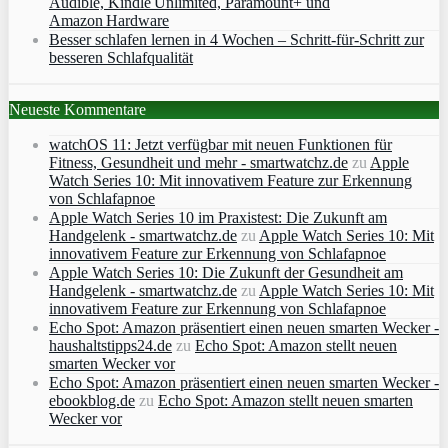
Audible, Kindle Unlimited, Paramount+ und
Amazon Hardware
Besser schlafen lernen in 4 Wochen – Schritt‑für‑Schritt zur
besseren Schlafqualität
Neueste Kommentare
watchOS 11: Jetzt verfügbar mit neuen Funktionen für
Fitness, Gesundheit und mehr - smartwatchz.de
zu
Apple
Watch Series 10: Mit innovativem Feature zur Erkennung
von Schlafapnoe
Apple Watch Series 10 im Praxistest: Die Zukunft am
Handgelenk - smartwatchz.de
zu
Apple Watch Series 10: Mit
innovativem Feature zur Erkennung von Schlafapnoe
Apple Watch Series 10: Die Zukunft der Gesundheit am
Handgelenk - smartwatchz.de
zu
Apple Watch Series 10: Mit
innovativem Feature zur Erkennung von Schlafapnoe
Echo Spot: Amazon präsentiert einen neuen smarten Wecker -
haushaltstipps24.de
zu
Echo Spot: Amazon stellt neuen
smarten Wecker vor
Echo Spot: Amazon präsentiert einen neuen smarten Wecker -
ebookblog.de
zu
Echo Spot: Amazon stellt neuen smarten
Wecker vor