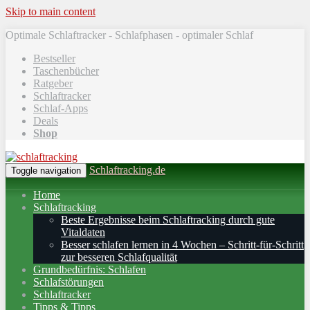
Skip to main content
Optimale Schlaftracker - Schlafphasen - optimaler Schlaf
Bestseller
Taschenbücher
Ratgeber
Schlaftracker
Schlaf-Apps
Deals
Shop
Schlaftracking.de
Toggle navigation
Home
Schlaftracking
Beste Ergebnisse beim Schlaftracking durch gute
Vitaldaten
Besser schlafen lernen in 4 Wochen – Schritt‑für‑Schritt
zur besseren Schlafqualität
Grundbedürfnis: Schlafen
Schlafstörungen
Schlaftracker
Tipps & Tipps