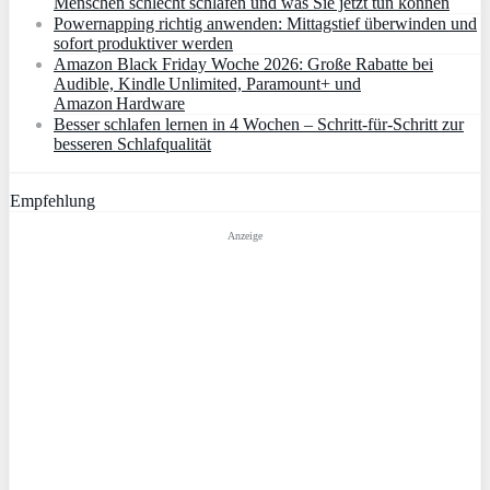
Menschen schlecht schlafen und was Sie jetzt tun können
Powernapping richtig anwenden: Mittagstief überwinden und
sofort produktiver werden
Amazon Black Friday Woche 2026: Große Rabatte bei
Audible, Kindle Unlimited, Paramount+ und
Amazon Hardware
Besser schlafen lernen in 4 Wochen – Schritt‑für‑Schritt zur
besseren Schlafqualität
Empfehlung
Anzeige