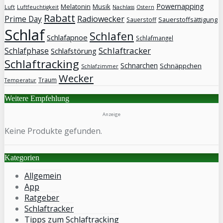
Powernapping
Melatonin
Musik
Luft
Luftfeuchtigkeit
Nachlass
Ostern
Rabatt
Prime Day
Radiowecker
Sauerstoffsättigung
Sauerstoff
Schlaf
Schlafen
Schlafapnoe
Schlafmangel
Schlaftracker
Schlafphase
Schlafstörung
Schlaftracking
Schnarchen
Schnäppchen
Schlafzimmer
Wecker
Traum
Temperatur
Weitere Empfehlung
Anzeige
Keine Produkte gefunden.
Kategorien
Allgemein
App
Ratgeber
Schlaftracker
Tipps zum Schlaftracking