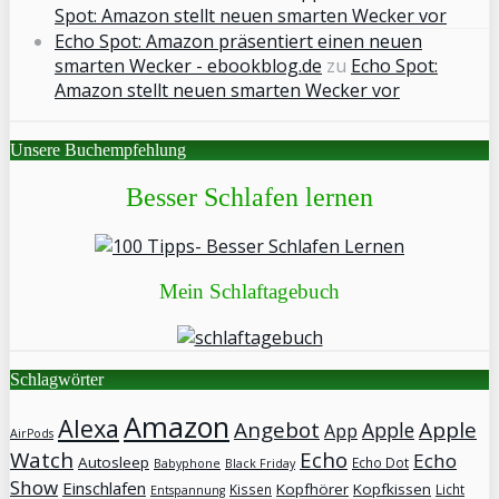
Spot: Amazon stellt neuen smarten Wecker vor
Echo Spot: Amazon präsentiert einen neuen
smarten Wecker - ebookblog.de
zu
Echo Spot:
Amazon stellt neuen smarten Wecker vor
Unsere Buchempfehlung
Besser Schlafen lernen
Mein Schlaftagebuch
Schlagwörter
Amazon
Alexa
Angebot
Apple
Apple
App
AirPods
Watch
Echo
Echo
Autosleep
Echo Dot
Babyphone
Black Friday
Show
Einschlafen
Kopfhörer
Kopfkissen
Kissen
Licht
Entspannung