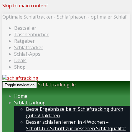
Skip to main content
Optimale Schlaftracker - Schlafphasen - optimaler Schlaf
Bestseller
Taschenbücher
Ratgeber
Schlaftracker
Schlaf-Apps
Deals
Shop
Schlaftracking.de
Toggle navigation
Home
Schlaftracking
Beste Ergebnisse beim Schlaftracking durch
gute Vitaldaten
Besser schlafen lernen in 4 Wochen –
Schritt‑für‑Schritt zur besseren Schlafqualität