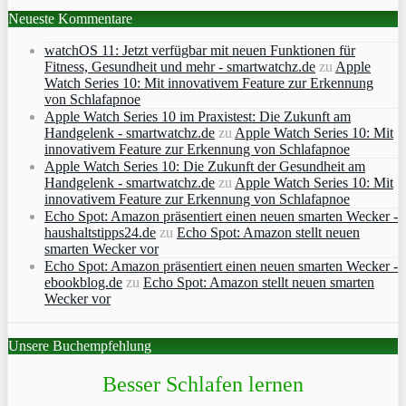
Neueste Kommentare
watchOS 11: Jetzt verfügbar mit neuen Funktionen für
Fitness, Gesundheit und mehr - smartwatchz.de
zu
Apple
Watch Series 10: Mit innovativem Feature zur Erkennung
von Schlafapnoe
Apple Watch Series 10 im Praxistest: Die Zukunft am
Handgelenk - smartwatchz.de
zu
Apple Watch Series 10: Mit
innovativem Feature zur Erkennung von Schlafapnoe
Apple Watch Series 10: Die Zukunft der Gesundheit am
Handgelenk - smartwatchz.de
zu
Apple Watch Series 10: Mit
innovativem Feature zur Erkennung von Schlafapnoe
Echo Spot: Amazon präsentiert einen neuen smarten Wecker -
haushaltstipps24.de
zu
Echo Spot: Amazon stellt neuen
smarten Wecker vor
Echo Spot: Amazon präsentiert einen neuen smarten Wecker -
ebookblog.de
zu
Echo Spot: Amazon stellt neuen smarten
Wecker vor
Unsere Buchempfehlung
Besser Schlafen lernen