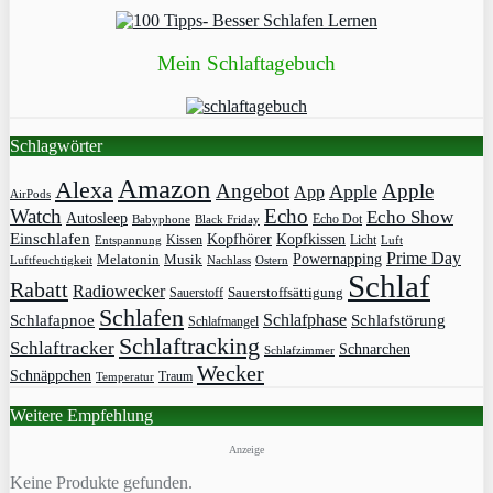
Mein Schlaftagebuch
Schlagwörter
Amazon
Alexa
Angebot
Apple
Apple
App
AirPods
Watch
Echo
Echo Show
Autosleep
Echo Dot
Babyphone
Black Friday
Einschlafen
Kopfhörer
Kopfkissen
Kissen
Licht
Entspannung
Luft
Prime Day
Powernapping
Melatonin
Musik
Luftfeuchtigkeit
Nachlass
Ostern
Schlaf
Rabatt
Radiowecker
Sauerstoff
Sauerstoffsättigung
Schlafen
Schlafphase
Schlafapnoe
Schlafstörung
Schlafmangel
Schlaftracking
Schlaftracker
Schnarchen
Schlafzimmer
Wecker
Schnäppchen
Traum
Temperatur
Weitere Empfehlung
Anzeige
Keine Produkte gefunden.