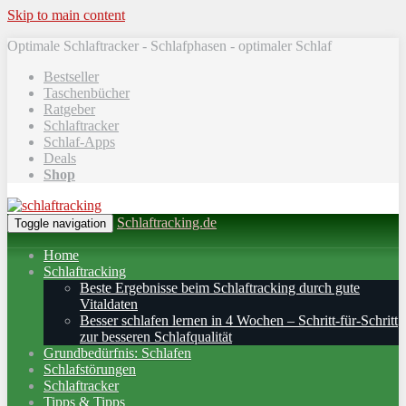
Skip to main content
Optimale Schlaftracker - Schlafphasen - optimaler Schlaf
Bestseller
Taschenbücher
Ratgeber
Schlaftracker
Schlaf-Apps
Deals
Shop
Schlaftracking.de
Toggle navigation
Home
Schlaftracking
Beste Ergebnisse beim Schlaftracking durch gute
Vitaldaten
Besser schlafen lernen in 4 Wochen – Schritt‑für‑Schritt
zur besseren Schlafqualität
Grundbedürfnis: Schlafen
Schlafstörungen
Schlaftracker
Tipps & Tipps