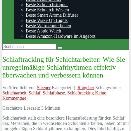
Beste Schnarchstopper
Beste Schnarch Westen
Beste Smart Aroma Diffuser
Beste Wake Up Lights
Beste Wärmeunterbetten
Beste Apple Watch
Beste Amazon-Hardware im Angebot
Schlaftracking für Schichtarbeiter: Wie Sie
unregelmäßige Schlafrhythmen effektiv
überwachen und verbessern können
Veröffentlicht von
Sleeper
Kategorie(n):
Ratgeber
Schlagwörter:
Schichtarbeit
,
Schlaf
,
Schlafphase
,
Schlaftracking
Keine
Kommentare
Geschätzte Lesezeit:
3
Minuten
Schichtarbeit stellt eine besondere Herausforderung für den Schlaf
dar. Menschen, die in wechselnden Schichten arbeiten, haben oft mit
unregelmäßigen Schlafrhythmen zu kämpfen. Dies führt häufig zu