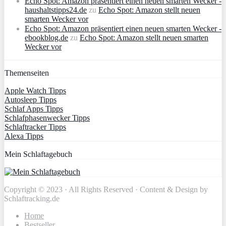
Echo Spot: Amazon präsentiert einen neuen smarten Wecker -
haushaltstipps24.de
zu
Echo Spot: Amazon stellt neuen
smarten Wecker vor
Echo Spot: Amazon präsentiert einen neuen smarten Wecker -
ebookblog.de
zu
Echo Spot: Amazon stellt neuen smarten
Wecker vor
Themenseiten
Apple Watch Tipps
Autosleep Tipps
Schlaf Apps Tipps
Schlafphasenwecker Tipps
Schlaftracker Tipps
Alexa Tipps
Mein Schlaftagebuch
Copyright © 2023 · All Rights Reserved · Content & Design by
Schlaftracking.de
Home
Bestseller