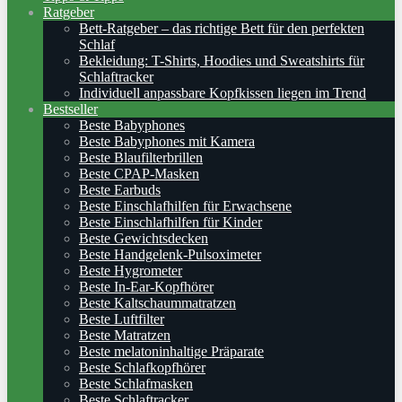
Ratgeber
Bett-Ratgeber – das richtige Bett für den perfekten
Schlaf
Bekleidung: T-Shirts, Hoodies und Sweatshirts für
Schlaftracker
Individuell anpassbare Kopfkissen liegen im Trend
Bestseller
Beste Babyphones
Beste Babyphones mit Kamera
Beste Blaufilterbrillen
Beste CPAP-Masken
Beste Earbuds
Beste Einschlafhilfen für Erwachsene
Beste Einschlafhilfen für Kinder
Beste Gewichtsdecken
Beste Handgelenk-Pulsoximeter
Beste Hygrometer
Beste In-Ear-Kopfhörer
Beste Kaltschaummatratzen
Beste Luftfilter
Beste Matratzen
Beste melatoninhaltige Präparate
Beste Schlafkopfhörer
Beste Schlafmasken
Beste Schlaftracker