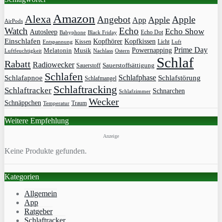
Amazon
Alexa
Angebot
Apple
Apple
App
AirPods
Watch
Echo
Echo Show
Autosleep
Echo Dot
Babyphone
Black Friday
Einschlafen
Kopfhörer
Kopfkissen
Kissen
Licht
Entspannung
Luft
Prime Day
Powernapping
Melatonin
Musik
Luftfeuchtigkeit
Nachlass
Ostern
Schlaf
Rabatt
Radiowecker
Sauerstoff
Sauerstoffsättigung
Schlafen
Schlafphase
Schlafapnoe
Schlafstörung
Schlafmangel
Schlaftracking
Schlaftracker
Schnarchen
Schlafzimmer
Wecker
Schnäppchen
Traum
Temperatur
Weitere Empfehlung
Anzeige
Keine Produkte gefunden.
Kategorien
Allgemein
App
Ratgeber
Schlaftracker