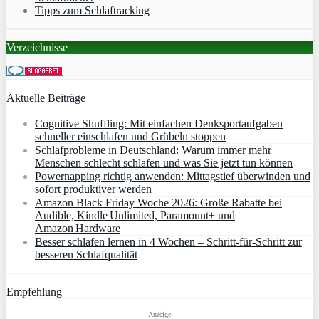
Tipps zum Schlaftracking
Verzeichnisse
Aktuelle Beiträge
Cognitive Shuffling: Mit einfachen Denksportaufgaben
schneller einschlafen und Grübeln stoppen
Schlafprobleme in Deutschland: Warum immer mehr
Menschen schlecht schlafen und was Sie jetzt tun können
Powernapping richtig anwenden: Mittagstief überwinden und
sofort produktiver werden
Amazon Black Friday Woche 2026: Große Rabatte bei
Audible, Kindle Unlimited, Paramount+ und
Amazon Hardware
Besser schlafen lernen in 4 Wochen – Schritt‑für‑Schritt zur
besseren Schlafqualität
Empfehlung
Anzeige