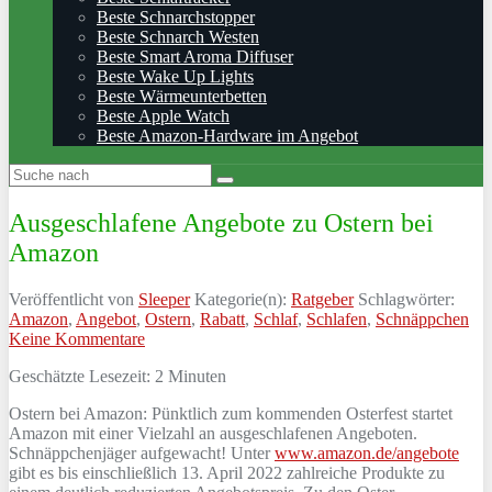
Beste Schnarchstopper
Beste Schnarch Westen
Beste Smart Aroma Diffuser
Beste Wake Up Lights
Beste Wärmeunterbetten
Beste Apple Watch
Beste Amazon-Hardware im Angebot
Ausgeschlafene Angebote zu Ostern bei
Amazon
Veröffentlicht von
Sleeper
Kategorie(n):
Ratgeber
Schlagwörter:
Amazon
,
Angebot
,
Ostern
,
Rabatt
,
Schlaf
,
Schlafen
,
Schnäppchen
Keine Kommentare
Geschätzte Lesezeit:
2
Minuten
Ostern bei Amazon: Pünktlich zum kommenden Osterfest startet
Amazon mit einer Vielzahl an ausgeschlafenen Angeboten.
Schnäppchenjäger aufgewacht! Unter
www.amazon.de/angebote
gibt es bis einschließlich 13. April 2022 zahlreiche Produkte zu