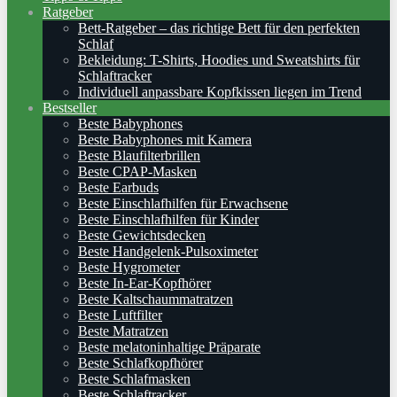
Ratgeber
Bett-Ratgeber – das richtige Bett für den perfekten
Schlaf
Bekleidung: T-Shirts, Hoodies und Sweatshirts für
Schlaftracker
Individuell anpassbare Kopfkissen liegen im Trend
Bestseller
Beste Babyphones
Beste Babyphones mit Kamera
Beste Blaufilterbrillen
Beste CPAP-Masken
Beste Earbuds
Beste Einschlafhilfen für Erwachsene
Beste Einschlafhilfen für Kinder
Beste Gewichtsdecken
Beste Handgelenk-Pulsoximeter
Beste Hygrometer
Beste In-Ear-Kopfhörer
Beste Kaltschaummatratzen
Beste Luftfilter
Beste Matratzen
Beste melatoninhaltige Präparate
Beste Schlafkopfhörer
Beste Schlafmasken
Beste Schlaftracker