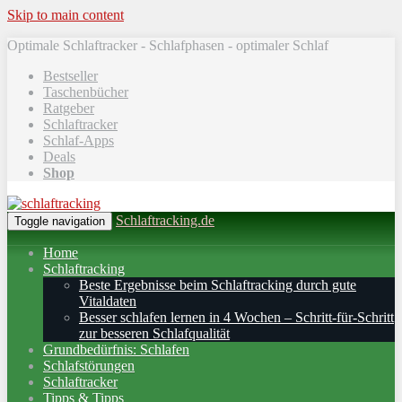
Skip to main content
Optimale Schlaftracker - Schlafphasen - optimaler Schlaf
Bestseller
Taschenbücher
Ratgeber
Schlaftracker
Schlaf-Apps
Deals
Shop
Schlaftracking.de
Toggle navigation
Home
Schlaftracking
Beste Ergebnisse beim Schlaftracking durch gute
Vitaldaten
Besser schlafen lernen in 4 Wochen – Schritt‑für‑Schritt
zur besseren Schlafqualität
Grundbedürfnis: Schlafen
Schlafstörungen
Schlaftracker
Tipps & Tipps