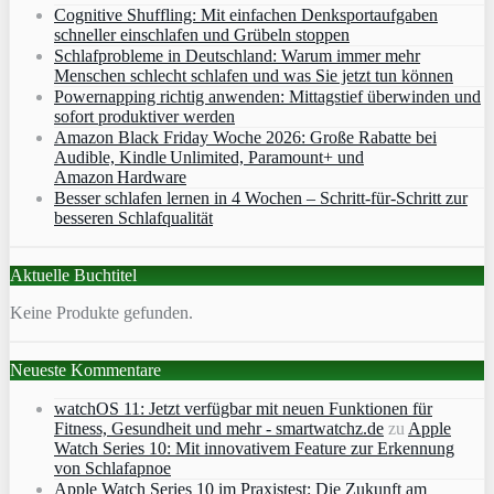
Cognitive Shuffling: Mit einfachen Denksportaufgaben
schneller einschlafen und Grübeln stoppen
Schlafprobleme in Deutschland: Warum immer mehr
Menschen schlecht schlafen und was Sie jetzt tun können
Powernapping richtig anwenden: Mittagstief überwinden und
sofort produktiver werden
Amazon Black Friday Woche 2026: Große Rabatte bei
Audible, Kindle Unlimited, Paramount+ und
Amazon Hardware
Besser schlafen lernen in 4 Wochen – Schritt‑für‑Schritt zur
besseren Schlafqualität
Aktuelle Buchtitel
Keine Produkte gefunden.
Neueste Kommentare
watchOS 11: Jetzt verfügbar mit neuen Funktionen für
Fitness, Gesundheit und mehr - smartwatchz.de
zu
Apple
Watch Series 10: Mit innovativem Feature zur Erkennung
von Schlafapnoe
Apple Watch Series 10 im Praxistest: Die Zukunft am