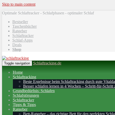
Skip to main content
Optimale Schlaftracker - Schlafphasen - optimaler Schlaf
Bestseller
Taschenbücher
Ratgeber
Schlaftracker
Schlaf-Apps
Deals
Shop
Schlaftracking.de
Toggle navigation
Home
Schlaftracking
Beste Ergebnisse beim Schlaftracking durch gute Vitalda
Besser schlafen lernen in 4 Wochen – Schritt‑für‑Schritt 
Grundbedürfnis: Schlafen
Schlafstörungen
Schlaftracker
Tipps & Tipps
Ratgeber
Bett-Ratgeber – das richtige Bett für den perfekten Schla