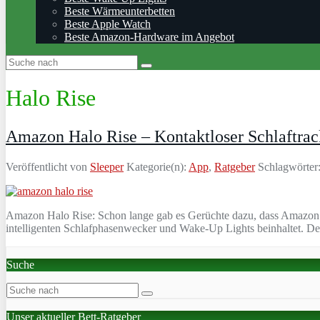
Beste Wärmeunterbetten
Beste Apple Watch
Beste Amazon-Hardware im Angebot
Halo Rise
Amazon Halo Rise – Kontaktloser Schlaftra
Veröffentlicht von
Sleeper
Kategorie(n):
App
,
Ratgeber
Schlagwörter
Amazon Halo Rise: Schon lange gab es Gerüchte dazu, dass Amazon in 
intelligenten Schlafphasenwecker und Wake-Up Lights beinhaltet. De
Suche
Unser aktueller Bett-Ratgeber