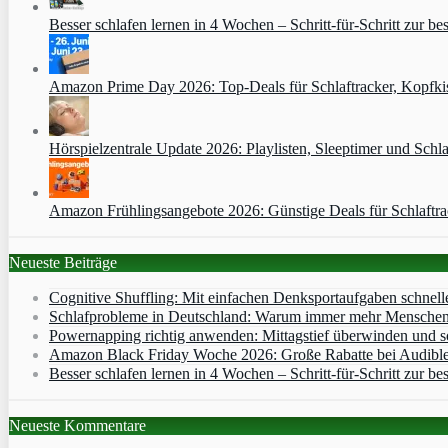
Besser schlafen lernen in 4 Wochen – Schritt‑für‑Schritt zur bes
Amazon Prime Day 2026: Top-Deals für Schlaftracker, Kopfkis
Hörspielzentrale Update 2026: Playlisten, Sleeptimer und Schla
Amazon Frühlingsangebote 2026: Günstige Deals für Schlaftr
Neueste Beiträge
Cognitive Shuffling: Mit einfachen Denksportaufgaben schnell
Schlafprobleme in Deutschland: Warum immer mehr Menschen s
Powernapping richtig anwenden: Mittagstief überwinden und s
Amazon Black Friday Woche 2026: Große Rabatte bei Audibl
Besser schlafen lernen in 4 Wochen – Schritt‑für‑Schritt zur bes
Neueste Kommentare