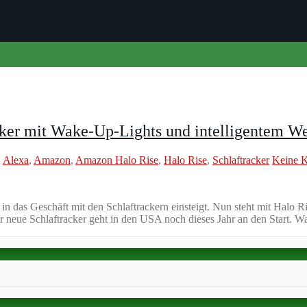
cker mit Wake-Up-Lights und intelligentem W
:
Alexa
,
Amazon
,
Amazon Halo Rise
,
Halo Rise
,
Schlaftracker
Keine 
das Geschäft mit den Schlaftrackern einsteigt. Nun steht mit Halo Rise
r neue Schlaftracker geht in den USA noch dieses Jahr an den Start.