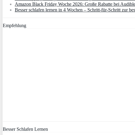
Amazon Black Friday Woche 2026: Große Rabatte bei Audibl
Besser schlafen lernen in 4 Wochen – Schritt‑für‑Schritt zur bes
Empfehlung
Besser Schlafen Lernen