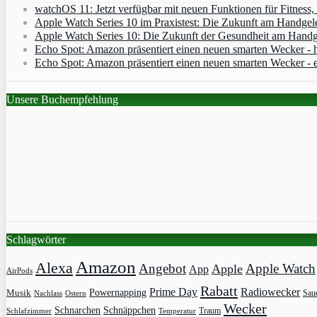
watchOS 11: Jetzt verfügbar mit neuen Funktionen für Fitness
Apple Watch Series 10 im Praxistest: Die Zukunft am Handgel
Apple Watch Series 10: Die Zukunft der Gesundheit am Handg
Echo Spot: Amazon präsentiert einen neuen smarten Wecker - h
Echo Spot: Amazon präsentiert einen neuen smarten Wecker - 
Unsere Buchempfehlung
Schlagwörter
Amazon
Alexa
Angebot
Apple Watch
Apple
App
AirPods
Rabatt
Prime Day
Radiowecker
Powernapping
Musik
Saue
Nachlass
Ostern
Wecker
Schnarchen
Schnäppchen
Traum
Schlafzimmer
Temperatur