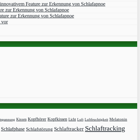
 innovativem Feature zur Erkennung von Schlafapnoe
ure zur Erkennung von Schlafapnoe
ature zur Erkennung von Schlafapnoe
 vor
Kopfhörer
Kopfkissen
Kissen
Licht
Melatonin
tspannung
Luft
Luftfeuchtigkeit
Schlaftracking
Schlaftracker
Schlafphase
Schlafstörung