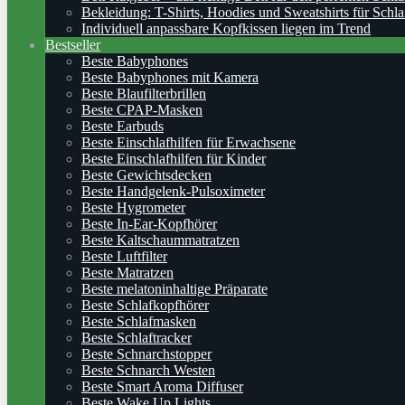
Bekleidung: T-Shirts, Hoodies und Sweatshirts für Schla
Individuell anpassbare Kopfkissen liegen im Trend
Bestseller
Beste Babyphones
Beste Babyphones mit Kamera
Beste Blaufilterbrillen
Beste CPAP-Masken
Beste Earbuds
Beste Einschlafhilfen für Erwachsene
Beste Einschlafhilfen für Kinder
Beste Gewichtsdecken
Beste Handgelenk-Pulsoximeter
Beste Hygrometer
Beste In-Ear-Kopfhörer
Beste Kaltschaummatratzen
Beste Luftfilter
Beste Matratzen
Beste melatoninhaltige Präparate
Beste Schlafkopfhörer
Beste Schlafmasken
Beste Schlaftracker
Beste Schnarchstopper
Beste Schnarch Westen
Beste Smart Aroma Diffuser
Beste Wake Up Lights