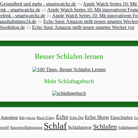
, Gesundheit und mehr - smartwatchz.de
zu
Apple Watch Series 10: Mit
enk - smartwatchz.de
zu
Apple Watch Series 10: Mit innovativem Feat
elenk - smartwatchz.de
zu
Apple Watch Series 10: Mit innovativem Fe
aushaltstipps24.de
zu
Echo Spot: Amazon stellt neuen smarten Wecker
ebookblog.de
zu
Echo Spot: Amazon stellt neuen smarten Wecker vor
Besser Schlafen lernen
Mein Schlaftagebuch
Echo
Echo Show
Einschlafen
Autosleep
Echo Dot
Babyphone
Black Friday
En
Schlaf
Schlafen
Schlafapnoe
rstoff
Sauerstoffsättigung
Schlafmangel