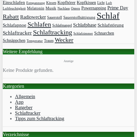
Einschlafen
Kopfhörer
Kopfkissen
Kissen
Licht
Entspannung
Luft
Prime Day
Powernapping
Melatonin
Musik
Luftfeuchtigkeit
Nachlass
Ostern
Schlaf
Rabatt
Radiowecker
Sauerstoff
Sauerstoffsättigung
Schlafen
Schlafphase
Schlafapnoe
Schlafstörung
Schlafmangel
Schlaftracking
Schlaftracker
Schnarchen
Schlafzimmer
Wecker
Schnäppchen
Traum
Temperatur
Weitere Empfehlung
Anzeige
Keine Produkte gefunden.
Kategorien
Allgemein
App
Ratgeber
Schlaftracker
Tipps zum Schlaftracking
Verzeichnisse