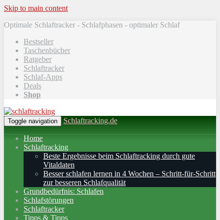
Skip to main content
Optimale Schlaftracker - Schlafphasen - optimaler Schlaf
Bestseller
Taschenbücher
Ratgeber
Schlaftracker
Schlaf-Apps
Deals
Shop
Schlaftracking.de
Toggle navigation
Home
Schlaftracking
Beste Ergebnisse beim Schlaftracking durch gute
Vitaldaten
Besser schlafen lernen in 4 Wochen – Schritt‑für‑Schritt
zur besseren Schlafqualität
Grundbedürfnis: Schlafen
Schlafstörungen
Schlaftracker
Tipps & Tipps