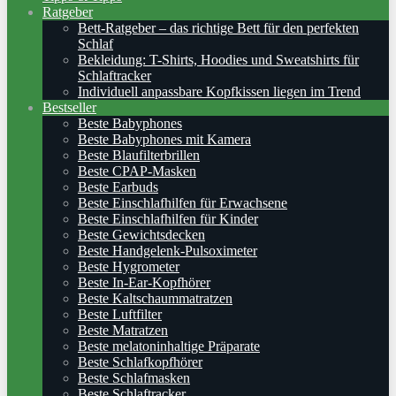
Ratgeber
Bett-Ratgeber – das richtige Bett für den perfekten
Schlaf
Bekleidung: T-Shirts, Hoodies und Sweatshirts für
Schlaftracker
Individuell anpassbare Kopfkissen liegen im Trend
Bestseller
Beste Babyphones
Beste Babyphones mit Kamera
Beste Blaufilterbrillen
Beste CPAP-Masken
Beste Earbuds
Beste Einschlafhilfen für Erwachsene
Beste Einschlafhilfen für Kinder
Beste Gewichtsdecken
Beste Handgelenk-Pulsoximeter
Beste Hygrometer
Beste In-Ear-Kopfhörer
Beste Kaltschaummatratzen
Beste Luftfilter
Beste Matratzen
Beste melatoninhaltige Präparate
Beste Schlafkopfhörer
Beste Schlafmasken
Beste Schlaftracker