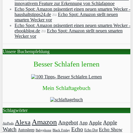
innovativem Feature zur Erkennung von Schlafapnoe
Echo Spot: Amazon präsentiert einen neuen smarten Wecker -
haushaltstipps24.de
zu
Echo Spot: Amazon stellt neuen
smarten Wecker vor
Echo Spot: Amazon präsentiert einen neuen smarten Wecker -
ebookblog.de
zu
Echo Spot: Amazon stellt neuen smarten
Wecker vor
Unsere Buchempfehlung
Besser Schlafen lernen
Mein Schlaftagebuch
Schlagwörter
Amazon
Alexa
Angebot
Apple
Apple
App
AirPods
Watch
Echo
Echo Show
Autosleep
Echo Dot
Babyphone
Black Friday