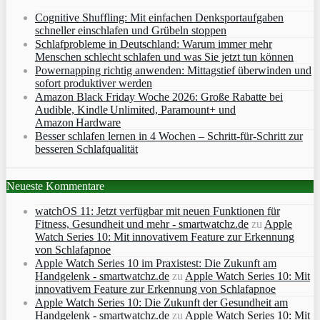
Cognitive Shuffling: Mit einfachen Denksportaufgaben
schneller einschlafen und Grübeln stoppen
Schlafprobleme in Deutschland: Warum immer mehr
Menschen schlecht schlafen und was Sie jetzt tun können
Powernapping richtig anwenden: Mittagstief überwinden und
sofort produktiver werden
Amazon Black Friday Woche 2026: Große Rabatte bei
Audible, Kindle Unlimited, Paramount+ und
Amazon Hardware
Besser schlafen lernen in 4 Wochen – Schritt‑für‑Schritt zur
besseren Schlafqualität
Neueste Kommentare
watchOS 11: Jetzt verfügbar mit neuen Funktionen für
Fitness, Gesundheit und mehr - smartwatchz.de
zu
Apple
Watch Series 10: Mit innovativem Feature zur Erkennung
von Schlafapnoe
Apple Watch Series 10 im Praxistest: Die Zukunft am
Handgelenk - smartwatchz.de
zu
Apple Watch Series 10: Mit
innovativem Feature zur Erkennung von Schlafapnoe
Apple Watch Series 10: Die Zukunft der Gesundheit am
Handgelenk - smartwatchz.de
zu
Apple Watch Series 10: Mit