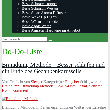
Beste Schnarchstopper
Beste Schnarch Westen
Beste Smart Aroma Diffuser
Beste Wake Up Lights
Beste Wärmeunterbetten
Beste Apple Watch
Beste Amazon-Hardware im Angebot
Do-Do-Liste
Braindump Methode – Besser schlafen und
ein Ende des Gedankenkarussells
Veröffentlicht von
Sleeper
Kategorie(n):
Ratgeber
Schlagwörter:
Braindump
,
Braindump Methode
,
Do-Do-Liste
,
Schlaf
,
Schlafen
Keine Kommentare
Braindump Methode: In Zeiten einer digitalen Welt ist der Einzelne