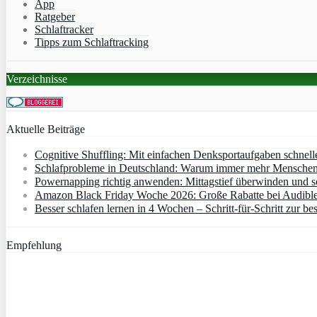
App
Ratgeber
Schlaftracker
Tipps zum Schlaftracking
Verzeichnisse
Aktuelle Beiträge
Cognitive Shuffling: Mit einfachen Denksportaufgaben schnell
Schlafprobleme in Deutschland: Warum immer mehr Menschen s
Powernapping richtig anwenden: Mittagstief überwinden und s
Amazon Black Friday Woche 2026: Große Rabatte bei Audibl
Besser schlafen lernen in 4 Wochen – Schritt‑für‑Schritt zur bes
Empfehlung