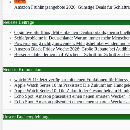
Amazon Frühlingsangebote 2026: Günstige Deals für Schlaftr
Neueste Beiträge
Cognitive Shuffling: Mit einfachen Denksportaufgaben schnell
Schlafprobleme in Deutschland: Warum immer mehr Menschen s
Powernapping richtig anwenden: Mittagstief überwinden und s
Amazon Black Friday Woche 2026: Große Rabatte bei Audibl
Besser schlafen lernen in 4 Wochen – Schritt‑für‑Schritt zur bes
Neueste Kommentare
watchOS 11: Jetzt verfügbar mit neuen Funktionen für Fitness
Apple Watch Series 10 im Praxistest: Die Zukunft am Handgel
Apple Watch Series 10: Die Zukunft der Gesundheit am Handg
Echo Spot: Amazon präsentiert einen neuen smarten Wecker - h
Echo Spot: Amazon präsentiert einen neuen smarten Wecker - 
Unsere Buchempfehlung