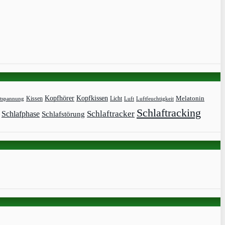
Kopfhörer
Kopfkissen
Kissen
Licht
Melatonin
tspannung
Luft
Luftfeuchtigkeit
Schlaftracking
Schlaftracker
Schlafphase
Schlafstörung