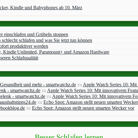
acker, Kindle und Babyphones ab 10. März
er einschlafen und Grübeln stoppen
chlecht schlafen und was Sie jetzt tun können
ofort produktiver werden
e, Kindle Unlimited, Paramount+ und Amazon Hardware
seren Schlafqualität
, Gesundheit und mehr - smartwatchz.de
zu
Apple Watch Series 10: Mit
enk - smartwatchz.de
zu
Apple Watch Series 10: Mit innovativem Feat
elenk - smartwatchz.de
zu
Apple Watch Series 10: Mit innovativem Fe
aushaltstipps24.de
zu
Echo Spot: Amazon stellt neuen smarten Wecker
ebookblog.de
zu
Echo Spot: Amazon stellt neuen smarten Wecker vor
Besser Schlafen lernen