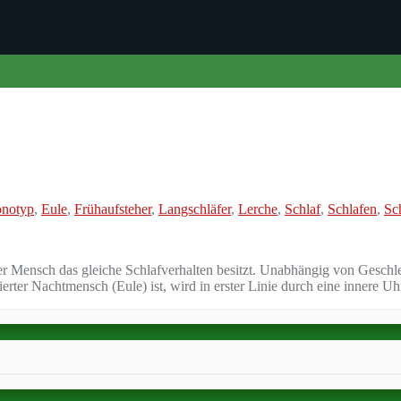
onotyp
,
Eule
,
Frühaufsteher
,
Langschläfer
,
Lerche
,
Schlaf
,
Schlafen
,
Sc
eder Mensch das gleiche Schlafverhalten besitzt. Unabhängig von Gesch
ierter Nachtmensch (Eule) ist, wird in erster Linie durch eine innere 