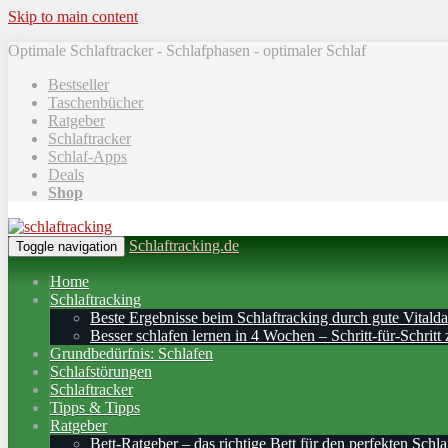
Skip to main content
Optimale Schlaftracker - Schlafphasen - optimaler Schlaf
Bestseller
Taschenbücher
Ratgeber
Schlaftracker
Schlaf-Apps
Deals
Shop
Schlaftracking.de
Toggle navigation
Home
Schlaftracking
Beste Ergebnisse beim Schlaftracking durch gute Vitalda
Besser schlafen lernen in 4 Wochen – Schritt‑für‑Schritt 
Grundbedürfnis: Schlafen
Schlafstörungen
Schlaftracker
Tipps & Tipps
Ratgeber
Bett-Ratgeber – das richtige Bett für den perfekten Schla