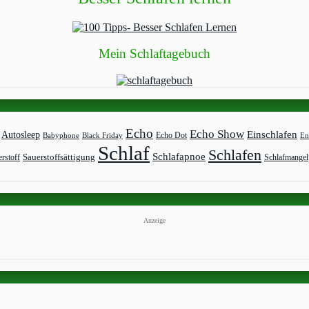
Mein Schlaftagebuch
Echo
Echo Show
Einschlafen
Autosleep
Echo Dot
Babyphone
Black Friday
En
Schlaf
Schlafen
Schlafapnoe
rstoff
Sauerstoffsättigung
Schlafmangel
Anzeige