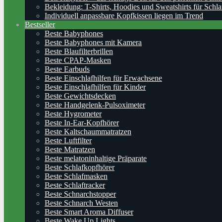
Bekleidung: T-Shirts, Hoodies und Sweatshirts für Schla
Individuell anpassbare Kopfkissen liegen im Trend
Bestseller
Beste Babyphones
Beste Babyphones mit Kamera
Beste Blaufilterbrillen
Beste CPAP-Masken
Beste Earbuds
Beste Einschlafhilfen für Erwachsene
Beste Einschlafhilfen für Kinder
Beste Gewichtsdecken
Beste Handgelenk-Pulsoximeter
Beste Hygrometer
Beste In-Ear-Kopfhörer
Beste Kaltschaummatratzen
Beste Luftfilter
Beste Matratzen
Beste melatoninhaltige Präparate
Beste Schlafkopfhörer
Beste Schlafmasken
Beste Schlaftracker
Beste Schnarchstopper
Beste Schnarch Westen
Beste Smart Aroma Diffuser
Beste Wake Up Lights