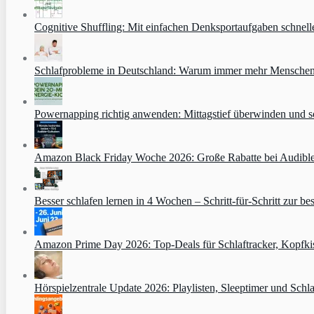
Cognitive Shuffling: Mit einfachen Denksportaufgaben schnell
Schlafprobleme in Deutschland: Warum immer mehr Menschen s
Powernapping richtig anwenden: Mittagstief überwinden und s
Amazon Black Friday Woche 2026: Große Rabatte bei Audibl
Besser schlafen lernen in 4 Wochen – Schritt‑für‑Schritt zur bes
Amazon Prime Day 2026: Top-Deals für Schlaftracker, Kopfkis
Hörspielzentrale Update 2026: Playlisten, Sleeptimer und Schla