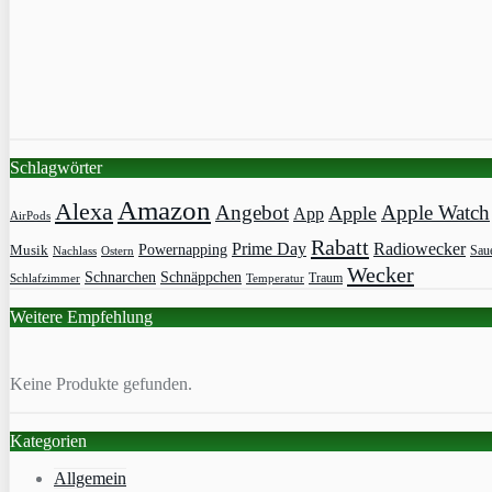
Schlagwörter
Amazon
Alexa
Angebot
Apple Watch
Apple
App
AirPods
Rabatt
Prime Day
Radiowecker
Powernapping
Musik
Saue
Nachlass
Ostern
Wecker
Schnarchen
Schnäppchen
Traum
Schlafzimmer
Temperatur
Weitere Empfehlung
Keine Produkte gefunden.
Kategorien
Allgemein